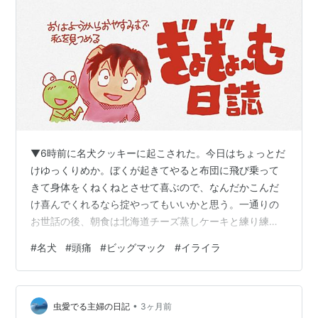
▼6時前に名犬クッキーに起こされた。今日はちょっとだ
けゆっくりめか。ぼくが起きてやると布団に飛び乗って
きて身体をくねくねとさせて喜ぶので、なんだかこんだ
け喜んでくれるなら掟やってもいいかと思う。一通りの
お世話の後、朝食は北海道チーズ蒸しケーキと練り練り
カフェオレ。 気付くか気付かないかぐらいの薄く頭痛が
#
名犬
#
頭痛
#
ビッグマック
#
イライラ
するので薬を飲んでおく。そして午前中は大人しく横に
なっておく。おくおく。 お昼ご飯は、まるみキッチンさ
んのレシピ動画を参考に、ソースを完全再現！ ビッグマ
•
ック風トーストを作る。奥さま（ヒヨコ）と娘②（カラ
虫愛でる主婦の日記
3ヶ月前