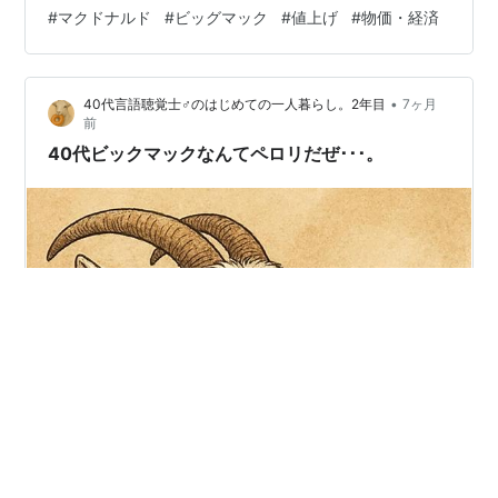
ビッグマックは200〜210円で販売されました。当時は銀
#
マクドナルド
#
ビッグマック
#
値上げ
#
物価・経済
座1号店のみの展開でしたが、徐々に全国に広がっていき
ました。 その後、物価上昇やバブル期の影響で価格は上
昇します。1980年には330〜370円、1990年には380円
•
40代言語聴覚士♂のはじめての一人暮らし。2年目
7ヶ月
となりました。しかし、バブル崩壊後のデフレ期には値
前
下げ傾向に転じ、1995年には280円、2001年には25…
40代ビックマックなんてペロリだぜ･･･。