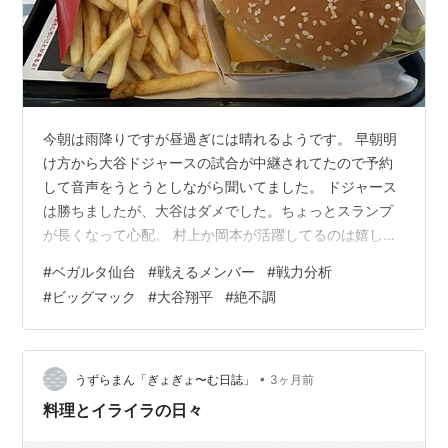
今朝は雨降りですが昼過ぎには晴れるようです。 早朝明
け方から大谷ドジャースの試合が中継されてたので予約
して音声をうとうとしながら聞いてました。 ドジャース
は勝ちましたが、大谷はダメでした。ちょっとスランプ
が長くなって心配。 村上か岡本が活躍してるのは嬉しい
ですがやはり大谷も活躍してくれなきゃつまらないで
#
ベガルタ仙台
#
戦えるメンバー
#
戦力分析
す。 昨日は、午後に古川ジョイでボディジャム45分やっ
#
ビッグマック
#
大谷翔平
#
絶不調
てきました。午前中大崎市内についてマックでランチ。
たまにしか行かないので毎回これ、ビッグマックセット
です。 ジャムは前半新曲115番、後半102番でした。 楽
しく汗かけました。 終わってから仙台港のアウトレット
•
うずらまん「ぎょぎょ〜む日誌」
3ヶ月前
のアディダスショップで買い物。…
料理とイライラの日々