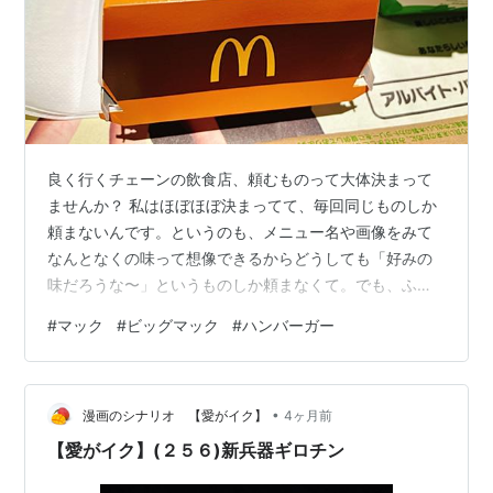
良く行くチェーンの飲食店、頼むものって大体決まって
ませんか？ 私はほぼほぼ決まってて、毎回同じものしか
頼まないんです。というのも、メニュー名や画像をみて
なんとなくの味って想像できるからどうしても「好みの
味だろうな〜」というものしか頼まなくて。でも、ふと
「意外と自分の視界の外にも好みのものがあるのか
#
マック
#
ビッグマック
#
ハンバーガー
も？」と思い… というわけでこちらはチェーン店のグラ
ンドメニューで食べたことのないものや自分じゃこれ頼
まないだろうな〜っていうものを食べた記録です！
•
漫画のシナリオ 【愛がイク】
4ヶ月前
【愛がイク】(２５６)新兵器ギロチン