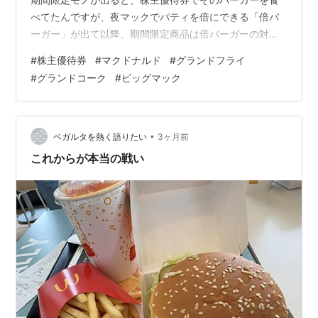
べてたんですが、夜マックでパティを倍にできる「倍バ
ーガー」が出て以降、期間限定商品は倍バーガーの対象
じゃないので、ついついレギュラーメニューばかり頼ん
#
株主優待券
#
マクドナルド
#
グランドフライ
じゃってますまぁ、新しい期間限定商品はわりとリスキ
#
グランドコーク
#
ビッグマック
ーだったりするもんね美味しさがわかっているレギュラ
ーバーガーという安定志向になってます で、今回も特に
そそる期間限定商品はないのでビッグマックかエビフィ
レオかなと思ってるんですが、今回のキャンペーンに合
•
ベガルタを熱く語りたい
3ヶ月前
わせて グランドフライとグランドコークが投入され…
これからが本当の戦い