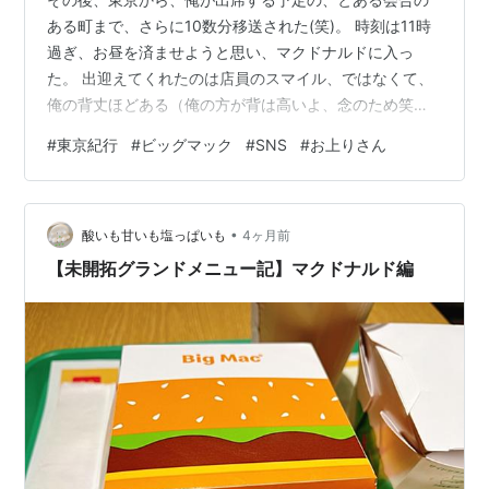
ある町まで、さらに10数分移送された(笑)。 時刻は11時
過ぎ、お昼を済ませようと思い、マクドナルドに入っ
た。 出迎えてくれたのは店員のスマイル、ではなくて、
俺の背丈ほどある（俺の方が背は高いよ、念のため笑）
タッチパネル・マシーンだった。自分で操作しなければ
#
東京紀行
#
ビッグマック
#
SNS
#
お上りさん
ならない。少し迷ったが、食べたい物と支払方法を選択
して、マシーンから出てきた注文票を手に取る。どこか
の公園で、とテイクアウトにしておいた。 ビッグマッ
•
ク、サラダ、オレンジジュースのセットに、やっぱりこ
酸いも甘いも塩っぱいも
4ヶ月前
れだよね、と、マック・フライポテトを頼んだ。 俺の他
【未開拓グランドメニュー記】マクドナルド編
に、4，5人の客が食べ物が出てくるのを待…