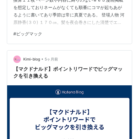
を想定しておりネームがなくても順番にコマが起ちあが
るように書いてあり季節は常に真夏である。 登場人物 河
原静香(３０) １７０㎝。髪を夜会巻きにした清楚でエレ
ガントな美人。写真集の出版社の社長。 近藤進(３５)大
#
ビッグマック
人しそうなサラリーマンだが気持ちの悪い目をしてい
る。２３９話に登場。 マックの男性店員(２５) 暴走族二
十人。全員ノーヘルで不気味な能面をつけている。 Ｎ＝
•
ナレーション＆呟き 〇夜。近藤宅ベランダ 近藤に手首を
Kimi-blog
5ヶ月前
掴まれた静香、恐怖に慄き声も出ない。 腕を振りほどこ
【マクドナルド】ポイントリワードでビッグマッ
うともがきながら、 …
クを引き換える