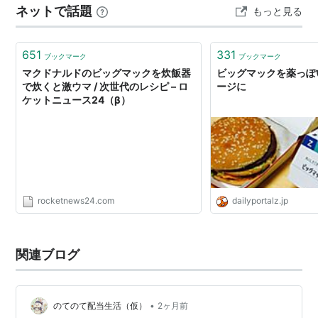
ネットで話題
もっと見る
「ビッグマック指数」
ブルチーズバーガーと迷っている」 そんな方の参考にな
れば幸いです。 今すぐ食べたい方は、お近くのマクドナ
マクドナルドのシンボル的存在で、全世界に展開してい
ルド店舗で購入できま…
651
331
ブックマーク
ブックマーク
るため、世界各国の物価指標としてしばしば用いられ
マクドナルドのビッグマックを炊飯器
ビッグマックを薬っぽ
る。→
ビッグマック指数
で炊くと激ウマ / 次世代のレシピ – ロ
ージに
ケットニュース24（β）
関連リンク
http://love.mcdonalds.co.jp/beef/bigmac/index.ht
ml
ビッグマックのあの味が大好きです。自分であのソ
ースが作れれば・・・... - Yahoo!知恵袋
rocketnews24.com
dailyportalz.jp
ビッグマックの作り方 - マクドナルドのクルーの
方、ビックマックの作り方を教え... - Yahoo!知恵袋
関連ブログ
YouTube
サービス終了のお知らせ - Yahoo!ジオシティーズ
•
のてのて配当生活（仮）
2ヶ月前
関連キーワード