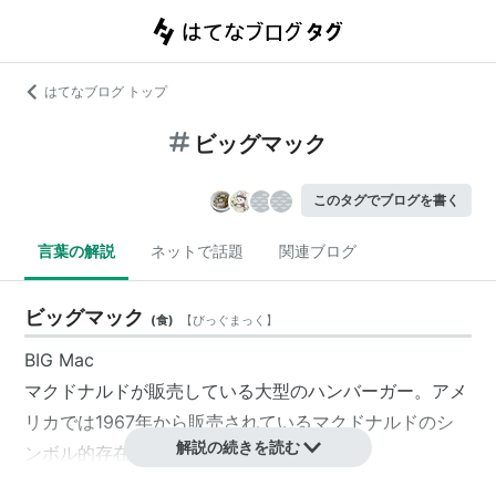
はてなブログ トップ
ビッグマック
このタグでブログを書く
言葉の解説
ネットで話題
関連ブログ
ビッグマック
(
食
)
【
びっぐまっく
】
BIG Mac
マクドナルドが販売している大型の
ハンバーガー
。アメ
リカでは1967年から販売されているマクドナルドのシ
解説の続きを読む
ンボル的存在。
556(kcal)