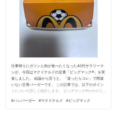
日本マクドナルド創業40周年記念価格
2011年は、1971年の日本第1号店オープンから40年の記
念周年。「1971（イチキューナナイチ）キャンペーン」
と称し、各種キャンペーンが実施されている。長年人気
を誇るビックマックが創業時価格の200円で期間限定販
売される。
マクドナルド創業40周年記念「1971（イチキュー
仕事帰りにガツンと肉が食べたくなった40代サラリーマ
ナナイチ）キャンペーン」第2弾｜日本マクドナル
ンが、今回はマクドナルドの定番「ビッグマック®」を実
ド
食しました。 結論から言うと、「迷ったらコレ」で間違
いない定番バーガーです。 この記事では、以下のポイン
「ビッグマックポリス」とは？
トについて詳しく紹介します。 ビッグマック®のカロリ
1980年代に活躍したビッグマックの幻のイメージキャ
ー（525kcal）や価格などの基本情報 ネットの口コミ
#
ハンバーガー
#
マクドナルド
#
ビッグマック
ラクター。ビッグマックの顔をしたおまわりさん。現在
と、実際に食べてみたリアルな味の感想 ダブルチーズバ
ーガーとの比較・違い 40代でも無理なく最後まで美味し
は使用されていない。
く食べるためのコツ 「久しぶりに食べようかな？」 「ダ