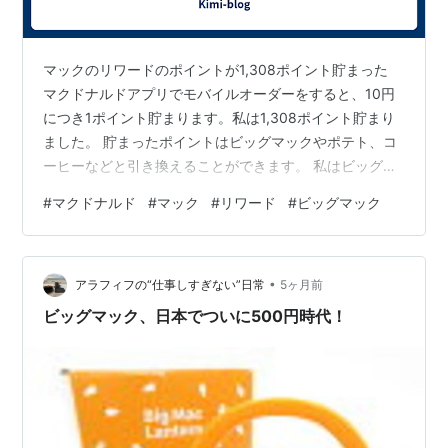
マックのリワードのポイントが1,308ポイント貯まった
マクドナルドアプリでモバイルオーダーをすると、10円
につき1ポイント貯まります。私は1,308ポイント貯まり
ました。 貯まったポイントはビッグマックやポテト、コ
ーヒーなどと引き換えることができます。 私はビッグマ
ック（1,300ポイント）と引き換えました！！ アプリの
#
マクドナルド
#
マック
#
リワード
#
ビッグマック
ポイントから、ビッグマックを選択し、「ポイントで交
換」をタップするだけで引き換えられます。 モバイルオ
ーダーで引き換え可能 有効期限は30日あります。 2026
•
年3月21日まで、ポテトM・Lサイズが250円になってい
アラフィフの“仕事しすぎない”日常
5ヶ月前
るので、家族でマックを食べました。 私は毎回、モバイ
ビッグマック、日本でついに500円時代！
ルオーダ…