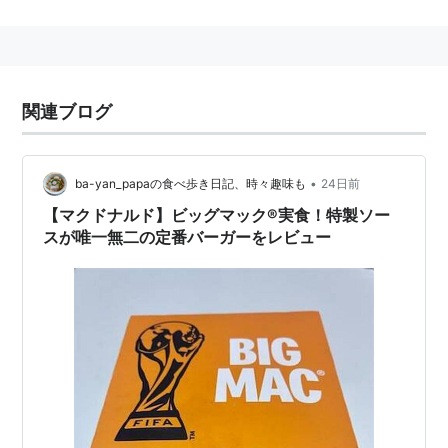
構成
3層バンズ（上段・中段・下段）
ダブルビーフパティ（オーストラリア産・ニュージ
関連ブログ
ーランド産100％ビーフ）
生野菜
•
ba-yan_papaの食べ歩き日記、時々趣味も
24日前
チーズ
【マクドナルド】ビッグマック®実食！特製ソー
ビッグマックソース
スが唯一無二の定番バーガーをレビュー
食べ方
幾層にも高く重ねられた具が災いし、一口でスマートに
食すことが難しいメニュー。
「層に分けて食べる」「食べる前に上下から圧縮する」
変形派と、「こぼれて当たり前だから気にしない」豪快
派に分かれるようだ。一口目から最後の一口までつかん
で離さないのがうまく食べるコツ。