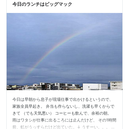
ザ）の分も作って味わってもらう。大好評だった〜！ ほ
今日のランチはビッグマック
んとにマクドにいるような気分になっておい…
今日は早朝から息子が現場仕事で出かけるというので、
家族全員早起き。 弁当も作らないし、洗濯も早くからで
きて （でも天気悪い） コーヒーも飲んで、余裕の朝。
雨はワタシが仕事に出るころには止んだけど、 その1時間
前、虹がうっすらだけど出ていた。↓ うすーい。。。 ち