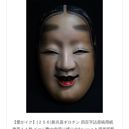
【愛がイク】(２５６)新兵器ギロチン 四百字詰原稿用紙
換算１１枚 ページ数や内容に縛りのないｗｅｂ漫画掲載