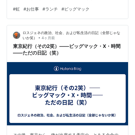
ょっと生成AIさんに加工してもらったら ものすごくハッ
#
虹
#
お仕事
#
ランチ
#
ビッグマック
キリ彩度の高い虹になっちゃったんで、 「彩度を落とし
て、うっすらした感じを維持して」とお願いしたら ↓ な
るほど～ 今少しの感はあるが 生成AIも、無料で使える範
ロスジェネの政治、社会、および私生活の日記（全部じゃな
囲も限定的だろうしなぁ というか、やはり生成AIなど使
•
いか笑）
4ヶ月前
わずに済むような景色が撮りたい。 （彩度をあげたり、
東京紀行（その2笑）――ビッグマック・X・時間
露出を変えた…
――ただの日記（笑）
その後、東京から、俺が出席する予定の、とある会合の