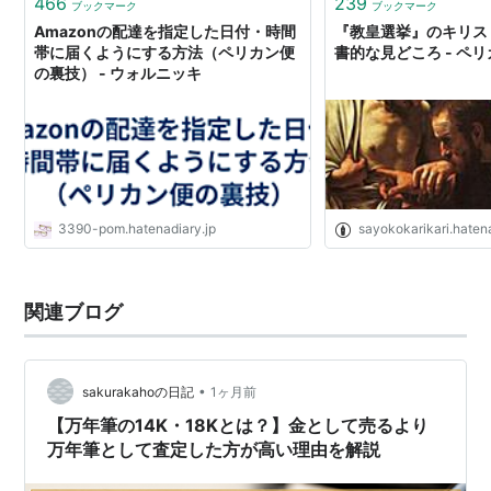
466
239
ブックマーク
ブックマーク
Amazonの配達を指定した日付・時間
『教皇選挙』のキリス
帯に届くようにする方法（ペリカン便
書的な見どころ - ペ
の裏技） - ウォルニッキ
3390-pom.hatenadiary.jp
sayokokarikari.hate
関連ブログ
•
sakurakahoの日記
1ヶ月前
【万年筆の14K・18Kとは？】金として売るより
万年筆として査定した方が高い理由を解説