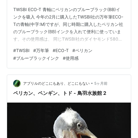
TWSBI ECO-T 青軸にペリカンのブルーブラック(BB)イ
ンクを吸入 今年の2月に購入したTWSBI社の万年筆ECO-
Tの青軸(中字:M)ですが、同じ時期に購入したペリカン社
のブルーブラック(BB)インクを入れて便利に使っていま
す。その使用感は、 同じTWSBI社のダイヤモンド580AL
ラヴァー(中字:M)と同様に吸入式のインクタンクが大容
#
TWSBI
#
万年筆
#
ECO-T
#
ペリカン
量で、通常のインクカートリッジの倍近く入りますの
#
ブルーブラックインク
#
使用感
で、かなりの日数にわたり書き続けても、よほどのこと
がない限り途中でインクがなくなるということがありま
せん。これは本当にありがたい長所だと感じます。 ペン
先はステンレススチールですが、書き味に抵抗はありま
•
アブリルのどこにもあり、どこにもない
5ヶ月前
せ…
ペリカン、ペンギン、トド - 鳥羽水族館 2