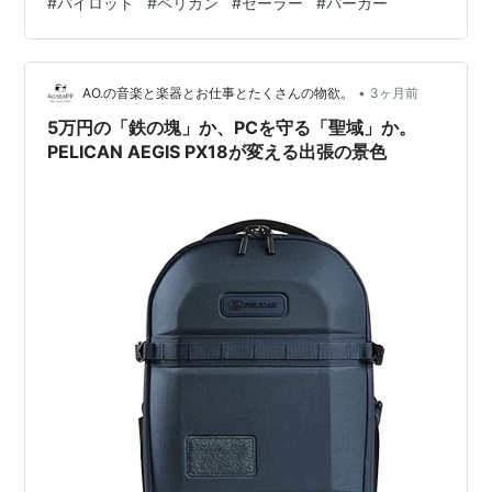
#
パイロット
#
ペリカン
#
セーラー
#
パーカー
している？ 14K・18Kという刻印は、ペン先に使用され
ている金の純度を表しています。 つまり、万年筆全体が
金で作られているという意味ではありません。 高級万年
筆では、金のしなやかさを活かした書き心地を実現する
•
AO.の音楽と楽器とお仕事とたくさんの物欲。
3ヶ月前
ため、金製のペ…
5万円の「鉄の塊」か、PCを守る「聖域」か。
PELICAN AEGIS PX18が変える出張の景色