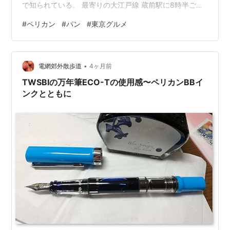
で知られている。 最寄りの大江戸線 蔵前駅に8時半ごろ
到着。さすがに並んでいるかなと思いきや、この日はタ
#
ペリカン
#
パン
#
東京グルメ
イミングが良かったのかベーカリーは並びなし。そのま
ま看板の食パンを購入できた。 ずっしり重く、きめ細か
く詰まった生地で、トーストにすると外カリッと中もっ
•
ちり。シンプルなのに満足感が強いタイプ。なおロール
電網郊外散歩道
4ヶ月前
パンは12時ごろから販売開始で、土日は早めに売り切れ
TWSBIの万年筆ECO-Tの使用感〜ペリカンBBイ
ることも多いらしい。 そのまま徒歩すぐ…
ンクとともに