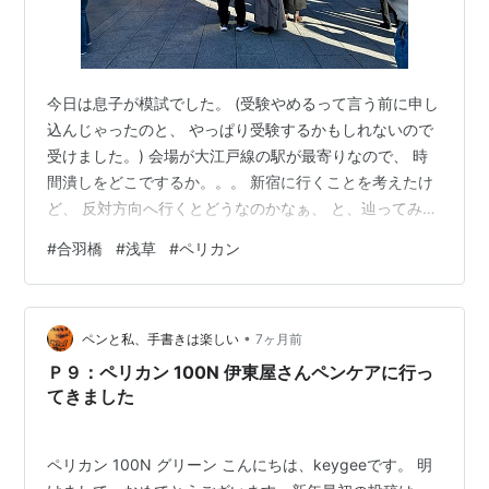
今日は息子が模試でした。 (受験やめるって言う前に申し
込んじゃったのと、 やっぱり受験するかもしれないので
受けました。) 会場が大江戸線の駅が最寄りなので、 時
間潰しをどこでするか。。。 新宿に行くことを考えたけ
ど、 反対方向へ行くとどうなのかなぁ、 と、辿ってみる
と蔵前駅が目につきました。 もしや、合羽橋まで歩いて
#
合羽橋
#
浅草
#
ペリカン
いけるのでは？ 調べてみたら、18分ほど歩くけど行けそ
う。 ということで合羽橋に向かいました〜。 でも、道具
街のお店が開くにはまだ時間があったので 浅草寺に寄り
•
道です。 わぁ、仲見世なんてものすごく久しぶり！ 外国
ペンと私、手書きは楽しい
7ヶ月前
人がやっぱり多いですね。 人力車の人が英語でめちゃ客
Ｐ９：ペリカン 100N 伊東屋さんペンケアに行っ
引きしてました。…
てきました