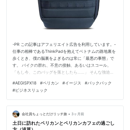
-PR この記事はアフェリエイト広告を利用しています。-
仕事の相棒であるThinkPadを抱えてベトナムの路地裏を
歩くとき、僕の脳裏をよぎるのは常に「最悪の事態」で
す。 バイクの群れ、不意の接触、あるいはスコール。
「もし今、このバッグを落としたら……」 そんな強迫観
念に近い不安を、物理的な安心感でねじ伏せてくれそう
#
AEGISPX18
#
ペリカン
#
イージス
#
バックパック
なギアに出会ってしまいました。 ハードケースの代名
#
ビジネスリュック
詞、ペリカンが放つバックパック「AEGIS PX18（イージ
ス PX18）」。 正直、まだ手元にあるわけではありませ
ん。5万円を超える価格を前に、僕だって何度もブラウザ
を閉じかけました。 でも、スペックを読み解くほどに、
•
会社員ちょっとだけリッチ旅
3ヶ月前
これは単な…
土日に訪れたペリカンとペリカンカフェの過ごし
方（浅草）