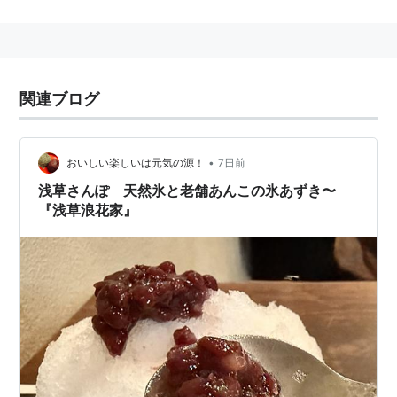
モンブラン
と違い，書くことを楽しむためのペンといわ
れる
関連ブログ
•
おいしい楽しいは元気の源！
7日前
浅草さんぽ 天然氷と老舗あんこの氷あずき〜
『浅草浪花家』