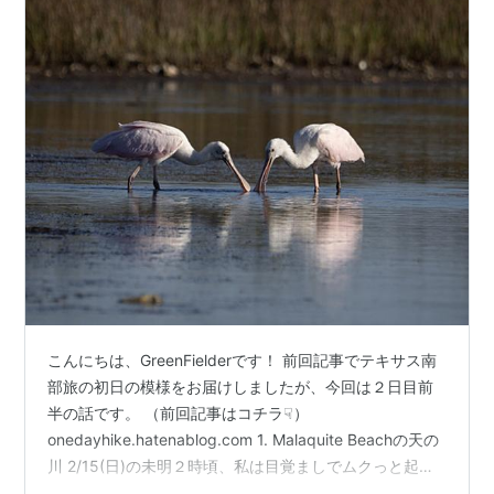
こんにちは、GreenFielderです！ 前回記事でテキサス南
部旅の初日の模様をお届けしましたが、今回は２日目前
半の話です。 （前回記事はコチラ☟）
onedayhike.hatenablog.com 1. Malaquite Beachの天の
川 2/15(日)の未明２時頃、私は目覚ましでムクっと起き
出し、カメラ機材を車に積み込んでホテルを出発し、海