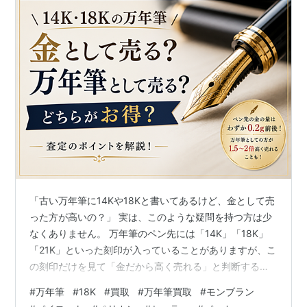
「古い万年筆に14Kや18Kと書いてあるけど、金として売
った方が高いの？」 実は、このような疑問を持つ方は少
なくありません。 万年筆のペン先には「14K」「18K」
「21K」といった刻印が入っていることがありますが、こ
の刻印だけを見て「金だから高く売れる」と判断するの
は少し早いかもしれません。 今回は、万年筆の査定でよ
#
万年筆
#
18K
#
買取
#
万年筆買取
#
モンブラン
くある疑問について解説します。 14K・18Kとは何を表