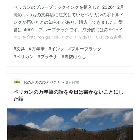
ペリカンのブルーブラックインクを購入した 2026年2月
撮影 いつもの文具店に注文していたペリカンのボトルイ
ンクが届いたとの知らせがあり、購入してきました。型
番は 4001、ブルーブラックです。成分的には鉄Fe2+イ
オンを含む iron gall ink とのことであり、いわゆる古典
ブルーブラックに属します。ロットは 24G で、2024年
#
文具
#
万年筆
#
インク
#
ブルーブラック
の在庫を探してくれたようでお値段も 1,500円＋税 でし
#
ペリカン
#
プラチナ
#
裏抜けなし
た。 pgary.hatenablog.com さて何のペンで使おうかと
考えましたが、とりあえずコンバータをセットしていて
お休み中のパイロットのプレラ青軸(M:中字)で使ってみ
ることに。 コンバータ …
•
おのおののひとりごと
6ヶ月前
ペリカンの万年筆の話を今日は書かないことにし
た話