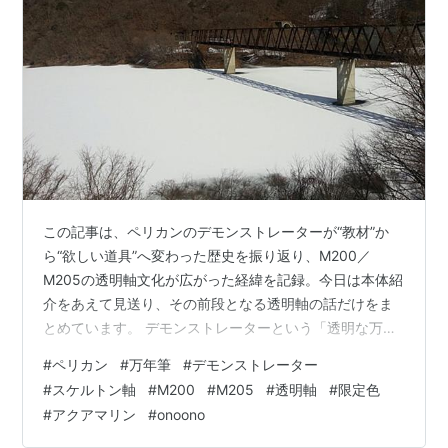
この記事は、ペリカンのデモンストレーターが“教材”か
ら“欲しい道具”へ変わった歴史を振り返り、M200／
M205の透明軸文化が広がった経緯を記録。今日は本体紹
介をあえて見送り、その前段となる透明軸の話だけをま
とめています。 デモンストレーターという「透明な万年
筆」の話 透明軸は“教材”として生まれた 裏方だった透明
#
ペリカン
#
万年筆
#
デモンストレーター
軸が“欲しいもの”になった M200（金）と M205（銀）が
#
スケルトン軸
#
M200
#
M205
#
透明軸
#
限定色
生んだ透明軸文化 スケルトンは一度消え、また戻ってき
#
アクアマリン
#
onoono
た 原型のスケルトンは職場に置きっぱなし 触れる順番を
守りたいという気持ち 今日はボツになったけれど 関連記