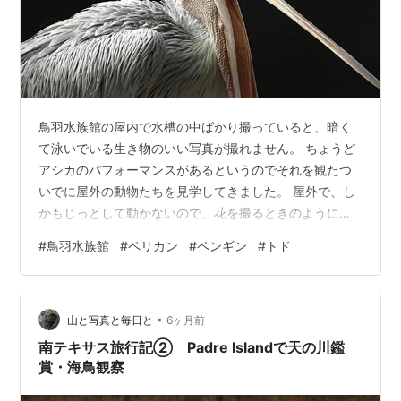
鳥羽水族館の屋内で水槽の中ばかり撮っていると、暗く
て泳いでいる生き物のいい写真が撮れません。 ちょうど
アシカのパフォーマンスがあるというのでそれを観たつ
いでに屋外の動物たちを見学してきました。 屋外で、し
かもじっとして動かないので、花を撮るときのようにじ
っくり写真が撮れました＼(^o^)／動かない？と思った
#
鳥羽水族館
#
ペリカン
#
ペンギン
#
トド
ら、突然・・・ 大きな口を開けて存在証明して見せてく
れました(´∀｀) ここで問題です： ペリカンはなぜペリカ
ンと呼ぶのでしょう？ ペリカン（pelican）の語源は、ギ
•
リシャ語で「斧（おの）」を意味する πελέκυς（ペレキ
山と写真と毎日と
6ヶ月前
ュース） に由来します。この言葉がラテン語の
南テキサス旅行記② Padre Islandで天の川鑑
pelecanus…
賞・海鳥観察