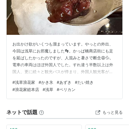
お出かけ欲がいくつも溜まっています。やっとの外出、
今回は浅草にお邪魔しました👣。かっぱ橋商店街にも足
を延ばしたかったのですが、人混みと暑さで断念😩💦。
電車の車両はほぼ外国人でした。すれ違う半数以上は外
国人、更に続々と観光バスが停まり、外国人観光客が降
りてきていました。 ◾️『パンのペリカン』 赤い幌が目印
#
浅草浪花家
#
かき氷
#
あずき
#
たい焼き
の『ペリカン』は、創業1942年（昭和17年）のパン屋さ
#
浪花家総本店
#
浅草
#
ペリカン
ん。形や大きさが異なる食パンとロールパン全10種のみ
を販売しています。創業当初に作っていた菓子パンはす
ぐにやめ、主に喫茶店やホテル等に卸す食事パンに絞
ネットで話題
もっと見る
り、信念を変えずに現在四代目が後継されています。 午
後に立ち寄って完売していたことが２…