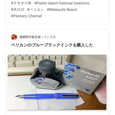
#
テキサス州
#
Padre Island National Seashore
に向けて走りました。 行った先はPadre Islandという砂
#
天の川
#
ペリカン
#
Malaquite Beach
州の島にある「Malaquite Beach」です。 一番下のピン
#
Packery Channel
ク丸印がMalaquite Beah このビーチが、車で行ける
Padre Islandの最南端の砂浜で、ここならそこ…
•
電網郊外散歩道
6ヶ月前
ペリカンのブルーブラックインクを購入した