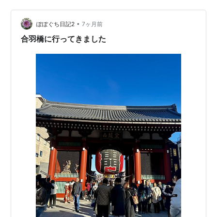
事 デモンストレーターという「透明な万年筆」の話 スケ
ルトンと…
•
ぽぽぐち日記2
7ヶ月前
合羽橋に行ってきました