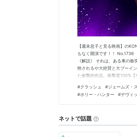
カレの嘘と彼女のヒミツ
（200
Mr.インクレディブル
（2004）
最高の人生
（2003）＜未＞ 出
サーティーン あの頃欲しかった
カンヌ 愛と欲望の都
（2002）
【週末息子と見る映画】のKON
ムーンライト・マイル
（2002）
もなく開演です！！ No.173
デブラ・ウィンガーを探して
（2
《解説》 それは、ある車の衝
タイムコード
（2000）＜未＞ 
映されるや大絶賛と大ブーイ
アメリカン・ジャスティス
（20
た衝撃的作品。衝撃度100%
哲学》がついに日本公開される
オー・ブラザー！
（2000） 出
#
クラッシュ
#
ジェームズ・
婦。二人はお互いのセックス
美しき家政婦／ウーマン・ウォ
#
ホリー・ハンター
#
デヴィ
夫ジェームズは相手のドライバ
マンハッタンで抱きしめて
（19
彼女を見ればわかること
（1999
ネットで話題
普通じゃない
（1997） 出演
クラッシュ
（1996） 出演