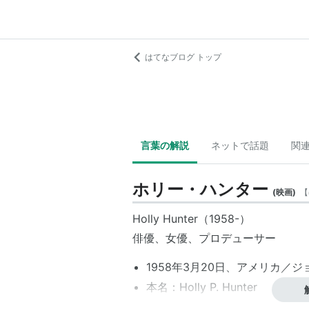
はてなブログ トップ
言葉の解説
ネットで話題
関
ホリー・ハンター
(
映画
)
【
Holly Hunter（1958-）
俳優、女優、プロデューサー
1958年3月20日、アメリカ／
本名：Holly P. Hunter
身長：157 cm