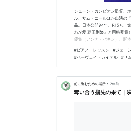
ジェーン・カンピオン監督、
ル、サム・ニールほか出演の『
品。日本公開94年。R15+。
わが愛 覇王別姫』と同時受賞
優賞（アンナ・パキン）、脚本賞受賞。 
紀半ば、ニュージーランドの
#
ピアノ・レッスン
#
ジェー
結婚するために、娘のフロラ（
#
ハーヴェイ・カイテル
#
サ
からやって来…
•
前に進むための場所
2年前
奪い合う指先の果て｜