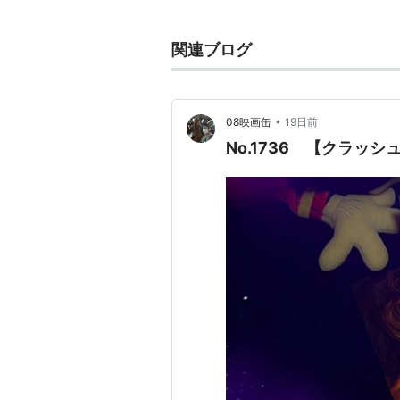
関連人物
関連ブログ
ヤヌス・カミンスキー
：元夫（19
主な作品
•
08映画缶
19日前
No.1736 【クラッ
HERE AND NOW 〜家族のカタ
インクレディブル・ファミリー
ビッグ・シック ぼくたちの大い
バットマン vs スーパーマン 
トップ・オブ・ザ・レイク 〜消
ウォント・バック・ダウン-ママ
女捜査官グレイス 〜天使の保護
演、製作
ビッグホワイト
（2005）＜未＞
美しい人
（2005） 出演