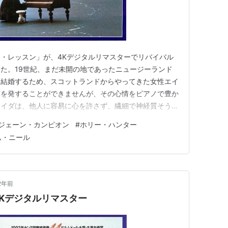
・レッスン」が、4Kデジタルリマスターでリバイバル
た。19世紀、まだ未開の地であったニュージーランド
と結婚するため、スコットランドからやってきた女性エイ
葉を発することができませんが、その心情をピアノで豊か
エイダは、他人に容易に心を許さず、繊細で神経質そうな
ピアノを弾いているときは喜びに満ちた表情を見せます。
ジェーン・カンピオン
#
ホリー・ハンター
ダのひとつひとつの表情や大胆な行動から目が離せず、惹
ム・ニール
ダを演じたホリー・ハンター…
2年前
Kデジタルリマスター