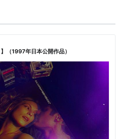
95年5月-2001年12月／離婚）
シュ】（1997年日本公開作品）
チ〜
（2018）＜TV＞ 出演
（2018） 声の出演
なる目ざめ
（2017） 出演
ジャスティスの誕生
（2016） 出演
えた少女〜
（2013）＜TV＞ 出演
たちの学校戦争-
（2012）＜未＞ 出演
観察中
（シーズン1-3）（2007-2010）＜TV＞ 出
 出演