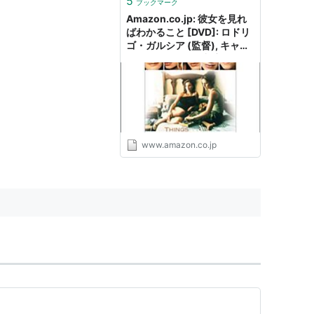
1995） 出演
5
ブックマーク
Amazon.co.jp: 彼女を見れ
ばわかること [DVD]: ロドリ
VM＞ 出演
ゴ・ガルシア (監督), キャメ
ロン・ディアス (出演), グレ
ン・クローズ (出演), ホリ
93） 出演
ー・ハンター (出演), エイミ
ー・ブレナマン (出演), キャ
出演
リスタ・フロックハート (出
未＞ 出演
演): DVD
 出演
www.amazon.co.jp
出演
989） 出演
7）＜未＞ 出演
TVM＞ 出演
987） 出演
＞ 出演