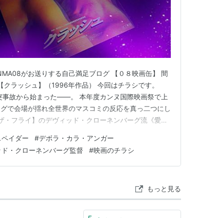
4）＜未＞ 出演
 声の出演
演
愛のこと
（2003） 製作総指揮、出演
＜未＞ 出演
MA08がお送りする自己満足ブログ 【０８映画缶】 間
 出演
6 【クラッシュ】（1996年作品） 今回はチラシです。
002） 出演
突事故から始まった――。 本年度カンヌ国際映画祭で上
出演
ングで会場が揺れ全世界のマスコミの反応を真っ二つにし
00）＜TVM＞ 出演
【ザ・フライ】のデヴィッド・クローネンバーグ流《愛の
。 トロントにある超近代マンションに住む一組の夫
演
スペイダー
#
デボラ・カラ・アンガー
ではもはや感じることが出来なくなっている。そんな中、
ンテッド
（1999）＜未＞ 出演
ッド・クローネンバーグ監督
#
映画のチラシ
ーを死…
99）＜未＞ 出演
） 出演
もっと見る