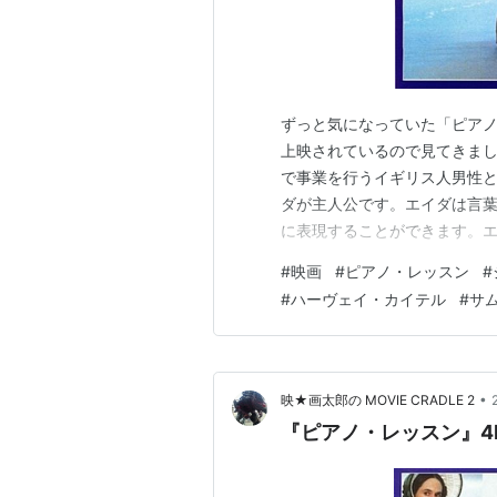
ずっと気になっていた「ピアノ
上映されているので見てきまし
で事業を行うイギリス人男性
ダが主人公です。エイダは言
に表現することができます。
表情や仕草を見せる一方で、
#
映画
#
ピアノ・レッスン
#
上映の間ずっと、そんなエイ
#
ハーヴェイ・カイテル
#
サ
き付けられました。私は、エイ
•
映★画太郎の MOVIE CRADLE 2
『ピアノ・レッスン』4