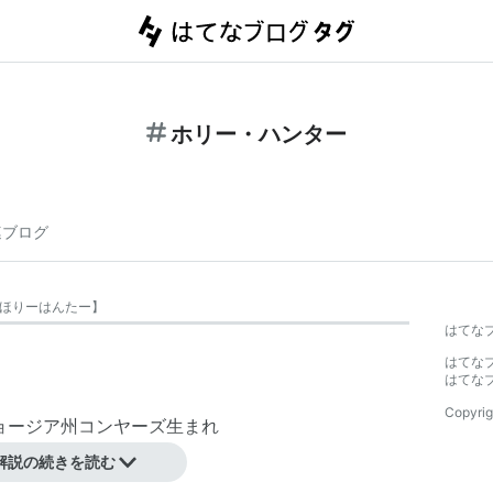
ホリー・ハンター
連ブログ
ほりーはんたー
】
はてな
はてな
はてな
Copyrig
ジョージア州コンヤーズ生まれ
解説の続きを読む