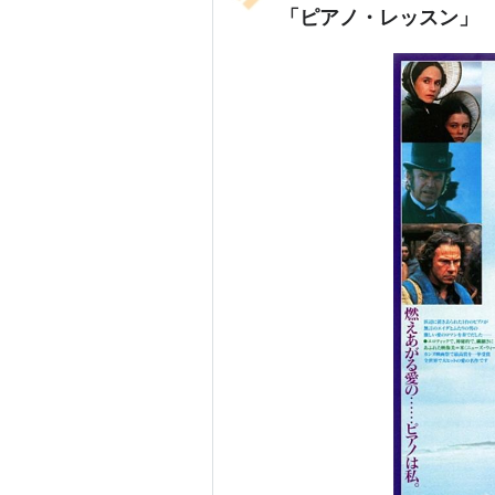
「ピアノ・レッスン」
スヴェンガリの魔力
（1983）＜
バーニング
（1981） 出演
アカデミー賞
受賞
ピアノ・レッスン
（1993） 主
候補
サーティーン あの頃欲しかった
ザ・ファーム／法律事務所
（19
ブロードキャスト・ニュース
（1