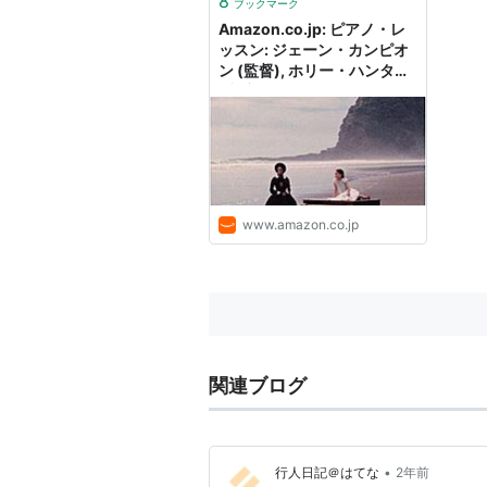
ホーム・フォー・ザ・ホリデイ
（
8
ブックマーク
Amazon.co.jp: ピアノ・レ
コピーキャット
（1995） 出演
ッスン: ジェーン・カンピオ
しゃべりすぎた女
（1993）＜T
ン (監督), ホリー・ハンター
(出演), ハーヴェイ・カイテ
ピアノ・レッスン
（1993） 出演
ル (出演), サム・ニール (出
ザ・ファーム／法律事務所
（19
演), アンナ・パキン (出演):
DVD
愛を奏でて
（1992）＜TVM＞ 
ワンス・アラウンド
（1990）＜
恋のランゲージ
（1989）＜未＞
www.amazon.co.jp
沈黙の裁き
（1989）＜TVM＞ 
ミス・ファイヤークラッカー
（1
オールウェイズ
（1989） 出演
ハロー・マイ・トレイン
（198
ルイジアナの夜明け
（1987）＜
関連ブログ
ブロードキャスト・ニュース
（1
赤ちゃん泥棒
（1987） 出演
スイング・シフト
（1984）＜未
•
行人日記＠はてな
2年前