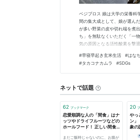
ベジブロス 娘は大学の栄養科
間の集大成として、娘が選ん
が多い野菜の皮や切れ端を煮
ち」を無駄なくいただく「一
気の原因となる活性酸素を撃
大学のゼミの友人と一緒にベ
#
早寝早起き玄米生活
#
はな
いる 「ベジブロス」は栄養だ
#
タカコナカムラ
#
SDGs
ることができる。今風に言えば、
ネットで話題
62
20
ブックマーク
恋愛順調な人の「間食」はナ
やっ
ッツやドライフルーツなどの
ン」
ホールフード！ 正しい間食
象の
は、健康・恋愛面で良い効果
た。
まだご飯時じゃないのに、お腹が
を与えることが判明!! |
フー