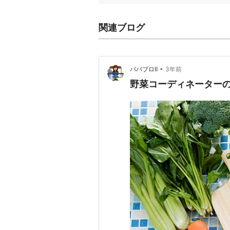
関連ブログ
•
ババブロⅡ
3年前
野菜コーディネーター