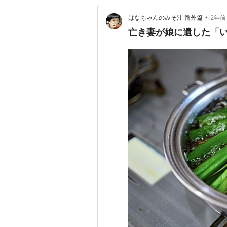
•
はなちゃんのみそ汁 番外篇
2年前
亡き妻が娘に遺した「