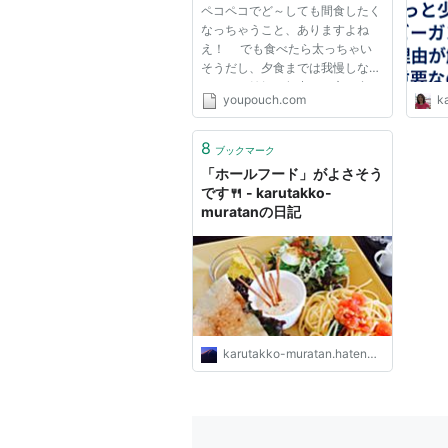
ペコペコでど～しても間食したく
Pouch［ポーチ］
が徹
なっちゃうこと、ありますよね
アッ
え！ でも食べたら太っちゃい
そうだし、夕食までは我慢しなき
ゃ！ と健気に努力する方も多い
youpouch.com
ka
はず。腹ペコというのは、まった
くもって厄介な現象ですな。 と
ころが、なんとなんと間食したほ
8
ブックマーク
うが良い影響を与えるらしい……
「ホールフード」がよさそう
と...
です🍴 - karutakko-
muratanの日記
karutakko-muratan.hatenablog.com