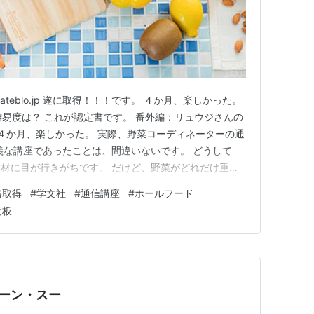
hateblo.jp 遂に取得！！！です。 ４か月、楽しかった。
難易度は？ これが認定書です。 番外編：リュウジさんの
 ４か月、楽しかった。 実際、野菜コーディネーターの通
義な講座であったことは、間違いないです。 どうして
材に目が行きがちです。 だけど、野菜がどれだけ重要
ハーブ、きのこ類の勉強もします。 因みに、この野菜コ
格取得
#
学文社
#
通信講座
#
ホールフード
社団法人ホールフード協会認定のモノ。 講師は、代表理
な板
ーン・スー