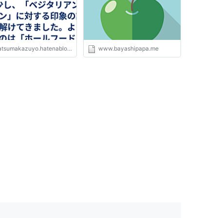
底的にマニアックな話を
プするブログ
tsumakazuyo.hatenablog.com
www.bayashipapa.me