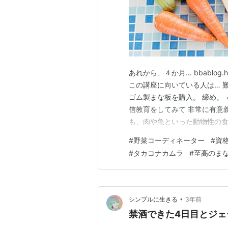
あれから、４か月… bbablog.
この講座に向いている人は… 
ゴム製まな板を購入。 締め。
信教育をしてみて 非常に有意
も、肉や魚といった動物性の食
か 野菜だけじゃなく、果物や
#
野菜コーディネーター
#
資
ーディネーターの講座は 一般
#
タカコナカムラ
#
至高のま
事のタカコ ナカム…
•
シンプルに生きる
3年前
禁酒できた4日目とジェ