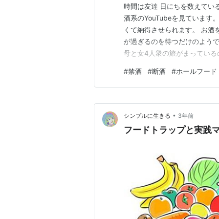
時間は友達 日にちを数えてい
酒系のYouTubeを見ていま
くて納得させられます。 お酒
が過ぎるのを待つだけのようです
母と女4人衆の旅がまっている
す！ 絶対、一生、お酒を飲ま
#
禁酒
#
断酒
#
ホールフード
飲酒というもの旅の時とかお
いのですが私の場合は、それは
•
シンプルに生きる
3年前
フードトラップと実践マ