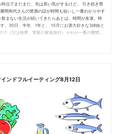
る時点でまだまだ、先は長い気がするけど。 引き続き禁
す。勝間和代さんの禁酒の話が時間も短いし一番わかりやす
を飲まない生活が続いてきたらあとは、時間が友達。時
。30日、半年、1年と。 10月にお酒大好きな3姉妹と
ので（父は他界、実家の家族旅行）それが一番の難関で
ない！と決めているわけではないけれど。本当は、機会
祝い事とか何かの機会にちょっとだけ飲むというのがした
無理だと気づ…
インドフルイーティング8月12日