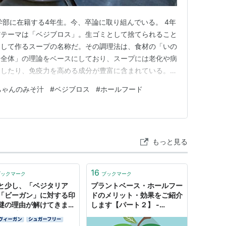
学部に在籍する4年生。今、卒論に取り組んでいる。 4年
だテーマは「ベジブロス」。生ゴミとして捨てられること
出して作るスープの名称だ。その調理法は、食材の「いの
物全体」の理論をベースにしており、スープには老化や病
退したり、免疫力を高める成分が豊富に含まれている。
ジブロスを作る娘。手軽に使える顆粒だしも商品化されて
ちゃんのみそ汁
#
ベジブロス
#
ホールフード
けではない。環境に配慮したライフスタイルも取り入れ
「食のSDGs」。1…
もっと見る
16
ブックマーク
ブックマーク
と少し、「ベジタリア
プラントベース・ホールフー
「ビーガン」に対する印
ドのメリット・効果をご紹介
謎の理由が解けてきまし
します【パート２】 -
より重要なのは「ホール
Bayashipapaのブログでア
ド」ですね。 - 勝間和代
ウトプット