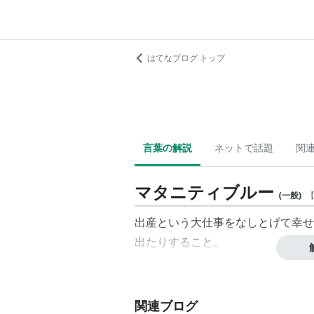
はてなブログ トップ
言葉の解説
ネットで話題
関
マタニティブルー
(
一般
)
出産という大仕事をなしとげて幸せ
出たりすること。
関連ブログ