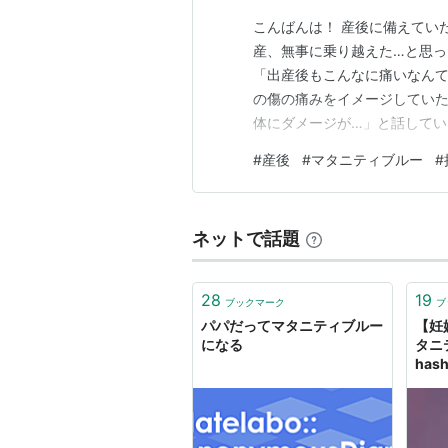
こんばんは！ 産後に備えてい
産、無事に乗り越えた…と思っ
「出産後もこんなに痛いなんて
の傷の痛みをイメージしてい
体にダメージが…」と話してい
い。骨盤周りのぐらつき、全
#
産後
#
マタニティブルー
#
筋に力が入らず寝返りを打つ
様だった。 そんな満身創痍の
ネットで話題
28
19
ブックマーク
ブ
パパだってマタニティブルー
【妊
になる
タニ
hash
と子