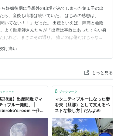
たら妊娠後期に予想外の山場が来てしまった第１子の出
たら、産後も山場は続いていた。 はじめの感想は、
聞いてない！！」だった。 出産といえば、陣痛と会陰
た。よく助産師さんたちが「出産は事故にあったくらい身
たけれど、まさにその通り。 痛いのは傷だけじゃな
身筋肉痛、もはやどこが痛いのかよくわからない状態。腹
授乳 痛い
のにもベッド柵につかまってプルプルしながら、という有
状態でも、我が子の顔を見ると、…
もっと見る
6
ックマーク
ブックマーク
娠38週】出産間近でマ
マタニティブルーになった妻
ティブルー発動。 |
を夫（旦那）として支えるベ
ibiroko's room 〜仕事
ストな接し方 | だんよめ
育てのある暮らし〜