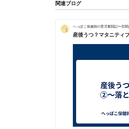
関連ブログ
へっぽこ保健師の育児奮闘記〜百聞
産後うつ？マタニティ