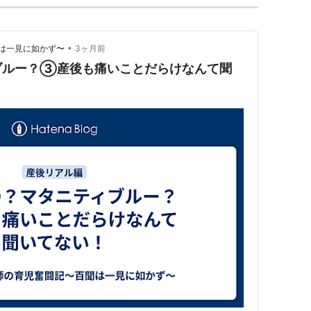
•
は一見に如かず〜
3ヶ月前
ブルー？③産後も痛いことだらけなんて聞