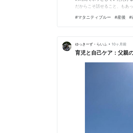
だからこそ話せること、もあっ
った。 「赤ちゃんは可愛いん
#
マタニティブルー
#
産後
#
だ。 眠れなくて。思ったより
楽しい！というお母さんもたく
•
ゆっきーず・らいふ
10ヶ月前
育児と自己ケア：父親