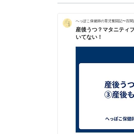
へっぽこ保健師の育児奮闘記〜百聞
産後うつ？マタニティ
いてない！