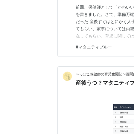
前回、保健師として「かわい
を書きました。さて、準備万端
だった 産後すぐはとにかく人
てもらい、家事については両
在してもらい、育児に関して
く、準備を整えた。万全の体
#
マタニティブルー
まれてから落ち着くまでは、
た。 仕事を離れたら時間がで
へっぽこ保健師の育児奮闘記〜百聞
産後うつ？マタニティ