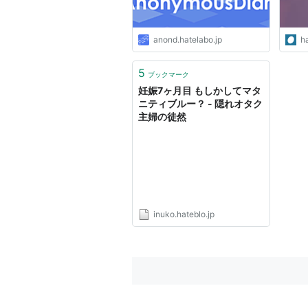
anond.hatelabo.jp
h
5
ブックマーク
妊娠7ヶ月目 もしかしてマタ
ニティブルー？ - 隠れオタク
主婦の徒然
inuko.hateblo.jp