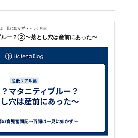
•
は一見に如かず〜
3ヶ月前
ブルー？②〜落とし穴は産前にあった〜