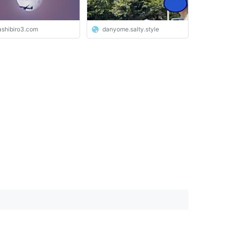
ashibiro3.com
danyome.salty.style