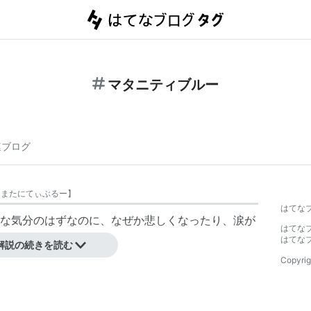
マタニティブルー
連ブログ
【
またにてぃぶるー
】
はてな
な気分のはずなのに、なぜか悲しくなったり、涙が
はてな
はてな
解説の続きを読む
Copyrig