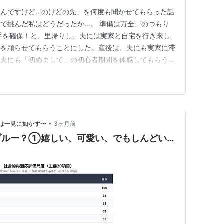
いんですけど…のけどの先」を何度も聞かせてもらった話
で挑んだ私はどうだったか…。 準備は万全、のつもり
手を確保！と、里帰りし、夫には実家と自宅を行き来し
親を頼らせてもらうことにした。産後は、夫にも実家に滞
は夫にも「初めまして」の初心者期間を体感してもらうべ
制を整えたつもりだった。きっとこれでなんとかなる！産
周囲を頼りまくるつもりで行くんだ！…と、張り切ってい
きて、ゆっくりできて、赤ち…
•
は一見に如かず〜
3ヶ月前
ブルー？①嬉しい、可愛い、でもしんどい…