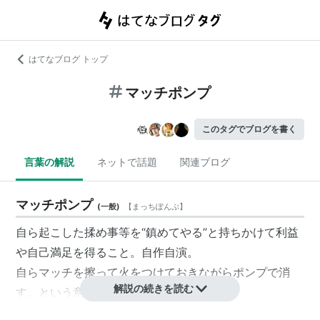
はてなブログ トップ
マッチポンプ
このタグでブログを書く
言葉の解説
ネットで話題
関連ブログ
マッチポンプ
(
一般
)
【
まっちぽんぷ
】
自ら起こした揉め事等を“鎮めてやる”と持ちかけて利益
や自己満足を得ること。自作自演。
自らマッチを擦って火をつけておきながらポンプで消
解説の続きを読む
す。という意から。