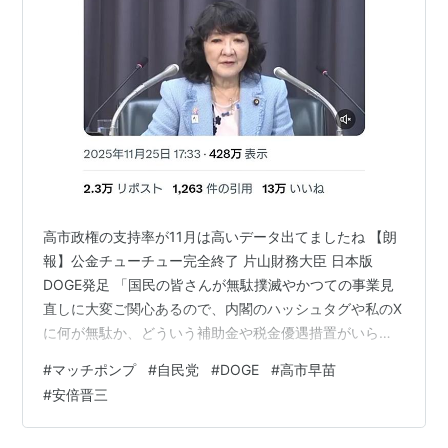
高市政権の支持率が11月は高いデータ出てましたね 【朗
報】公金チューチュー完全終了 片山財務大臣 日本版
DOGE発足 「国民の皆さんが無駄撲滅やかつての事業見
直しに大変ご関心あるので、内閣のハッシュタグや私のX
に何が無駄か、どういう補助金や税金優遇措置がいらな
いか広く国民から意見募集する。そうしないと霞ヶ関の
#
マッチポンプ
#
自民党
#
DOGE
#
高市早苗
中だけの意見になっちゃう」 ↑このような高市政権の政
#
安倍晋三
策上げポストにたくさんのリポストいいねがつけられ、
高市・片山に対して支持する内容のリプが多かった