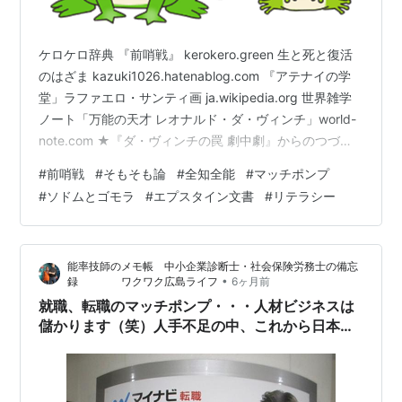
ケロケロ辞典 『前哨戦』 kerokero.green 生と死と復活
のはざま kazuki1026.hatenablog.com 『アテナイの学
堂」ラファエロ・サンティ画 ja.wikipedia.org 世界雑学
ノート「万能の天才 レオナルド・ダ・ヴィンチ」world-
note.com ★『ダ・ヴィンチの罠 劇中劇』からのつづき
です！ toumei-ningen.hatenablog.com 今回は「そもそ
#
前哨戦
#
そもそも論
#
全知全能
#
マッチポンプ
も論」から話を始めたいと思いますが ・・・ そもそも
#
ソドムとゴモラ
#
エプスタイン文書
#
リテラシー
「全知全能」であるはずの「神」が何故に「悪魔」をつ
くり、「悪」の存在を許容し認めていたのかという素朴
な疑問が小生を悩ませます。 わざわざ…
能率技師のメモ帳 中小企業診断士・社会保険労務士の備忘
•
録 ワクワク広島ライフ
6ヶ月前
就職、転職のマッチポンプ・・・人材ビジネスは
儲かります（笑）人手不足の中、これから日本の
雇用環境は、どうなっていくのでしょうか？