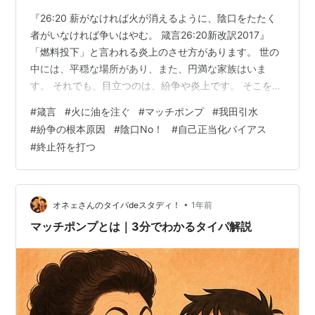
『26:20 薪がなければ火が消えるように、陰口をたたく
者がいなければ争いはやむ。 箴言26:20新改訳2017』
「燃料投下」と言われる炎上のさせ方があります。 世の
中には、平穏な場所があり、また、円満な家族はいま
す。 それでも、目立つのは、紛争や炎上です。 そこを狙
って、目立とうとするのが「炎上商法」です。 これは、
#
箴言
#
火に油を注ぐ
#
マッチポンプ
#
我田引水
あらゆる場所で使われています。 「youtuber」でも、人
#
紛争の根本原因
#
陰口No！
#
自己正当化バイアス
の迷惑を顧みずに、再生回数稼ぎをするパターンも散見
#
終止符を打つ
されます。 政治的にも、グローバルビジネスでも多用さ
れています。 その背景には、「我田引水」が垣間見える
ようです。悲惨なのは、非のない第三者に被害が及ぶ事
です。 各地で…
•
オネェさんのタイパdeスタディ！
1年前
マッチポンプとは｜3分でわかるタイパ解説