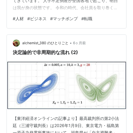
てきています。 人手不足倒産が全国各地で起こり、明日
は我が身の状態です。 令和の時代、会社員を取り巻く環
境も大きく変わってきました。 選ばなければ、どこでも
#
人材
#
ビジネス
#
マッチポンプ
#
転職
就職できる状態です。 静かな退職、退職代行、モーム
リ・・・。 すぐに、やめちゃいます。 そんな中、好調な
のが人材ビジネス業界。 景気が良さそうです。 新卒一人
•
を採用するための費用は、約８０万円と言われていま
alchemist_380 のひとりごと
6ヶ月前
す。 広告費、ＳＮＳ費、面接費など多大なコストがかか
決定論的で非周期的な流れ (2)
ります。 学卒の定期採用、就職、転…
【東洋経済オンラインの記事より】最高裁判所の第2小法
廷（三浦守裁判長）は2026年1月9日、東京電力・福島第
一原子力発電所事故において、福島県が「自主避難者」