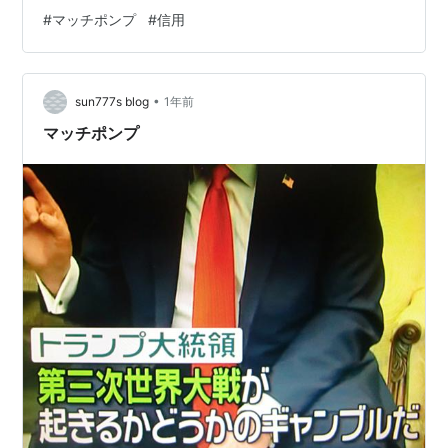
ふ、実はそれ、意味を知ると“ズル賢さ”とか“皮肉”がギュ
#
マッチポンプ
#
信用
ッと詰まった面白い言葉なのよ〜！今日はその正体を一
緒に暴いていきましょ！」 🔥【マッチポンプの要約！】
🧨「マッチポンプ」とは…マッチ（火をつける）→ポンプ
•
（火を消す）という流れから、「自分で問題を起こして
sun777s blog
1年前
おいて、自分で解決して手柄を得ること」を表すの！ 🎭
マッチポンプ
わざと騒ぎを起こして、あと…