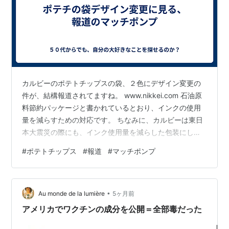
カルビーのポテトチップスの袋、２色にデザイン変更の
件が、結構報道されてますね。 www.nikkei.com 石油原
料節約パッケージと書かれているとおり、インクの使用
量を減らすための対応です。 ちなみに、カルビーは東日
本大震災の際にも、インク使用量を減らした包装にして
いたそうで、そのノウハウもあったとのこと。 個人的に
#
ポテトチップス
#
報道
#
マッチポンプ
は、良い対応だと思います。ただ、これをニュースとし
て扱う側は、政権批判に活用したい思惑も透けて見えま
す。 政府が発表しているように、石油自体は、これまで
•
の使用実績に対して充分足りる量が確保できています。
Au monde de la lumière
5ヶ月前
その結果、追加の石油備蓄の放出は見送られました。 全
アメリカでワクチンの成分を公開＝全部毒だった
体の量は十分であっても、…