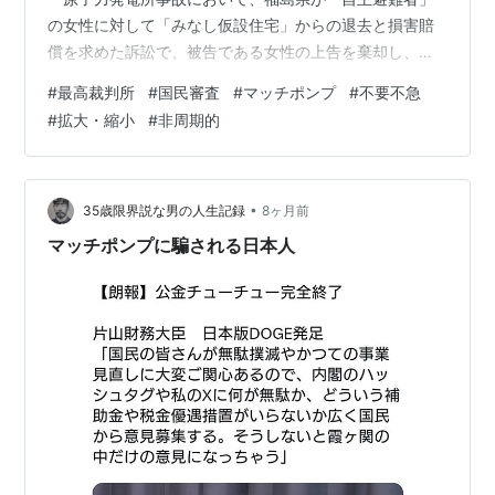
の女性に対して「みなし仮設住宅」からの退去と損害賠
償を求めた訴訟で、被告である女性の上告を棄却し、県
の主張を認めた。原発事故の後、女性は東京都内の国家
#
最高裁判所
#
国民審査
#
マッチポンプ
#
不要不急
公務員宿舎を避難先の「みなし仮設住宅」として供与さ
#
拡大・縮小
#
非周期的
れたが、その後の県による住宅提供の打ち切りおよび退
去方針は不当だと主張。退去を拒否した。これに対して
福島県は退去と家賃分の損害賠償を求めて提訴。今般、
女性の主張は退けられ、最高裁で判決が確定した。 この
•
35歳限界説な男の人生記録
8ヶ月前
ような結論だけを聞くと、ありきたりな判決…
マッチポンプに騙される日本人