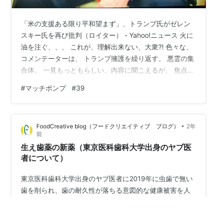
「米の支援ある限り平和望まず」、トランプ氏がゼレン
スキー氏を再び批判（ロイター） - Yahoo!ニュース 火に
油を注ぐ、、、 これが、理解出来ない、大衆?! 色々な、
コメンテーターは、 トランプ擁護を繰り返す。 悪霊の集
合体。 一見もっともらしい、内容に聞こえるが、 焦点が
ズレている。 最初に、火付けしたのは??? ウクライナ➡
#
マッチポンプ
#
39
アメリカ 然し、アメリカは、東部エスタブリッシュメン
ト、、 所謂、本家、エスタブリッシュメント=イギリス
の、 分家➡セクトに成る。 因みに、トランプは、イギリ
•
FoodCreative blog（フードクリエイティブ ブログ）
2年
ス系移民。(過去ブログ) 従って、権力が分離??している
前
と言う、 実しやかな、"嘘"を垂れ流す、、、 そこで、…
生え歯薬の新薬（東京医科歯科大学出身のヤブ医
者について）
東京医科歯科大学出身のヤブ医者に2019年に虫歯で無い
歯を削られ、歯の耐久性が落ちる意図的な健康被害を人
為的に施された件について歯医者選びには慎重にならな
ければ命を落とす事にまで繋がると思います。人生を豊