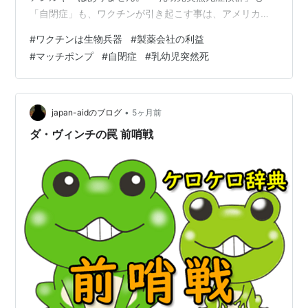
「自閉症」も、ワクチンが引き起こす事は、アメリカで
証明されています。👿 「子宮頸癌」もワクチンを打つか
#
ワクチンは生物兵器
#
製薬会社の利益
らなります。 これらは全て、製薬会社のマッチポンプだ
#
マッチポンプ
#
自閉症
#
乳幼児突然死
と言う事を、覚えておいてください。 「帯状疱疹ワクチ
ン」も同じ、製薬会社が儲ける手段ですから、打たない
でください。 アメリカじゃワクチンの中身公開してる。
pic.twitter.com/ma8hhMyoCT — ボン蔵 (@boomo…
•
japan-aidのブログ
5ヶ月前
ダ・ヴィンチの罠 前哨戦