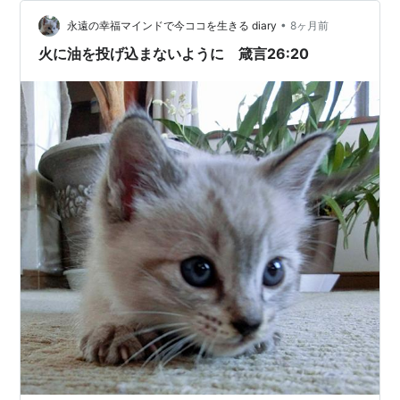
※DOGEとは 政府効率化省（せいふこうりつかしょう、英
語: Department of Government Efficiency、DOG…
•
永遠の幸福マインドで今ココを生きる diary
8ヶ月前
火に油を投げ込まないように 箴言26:20