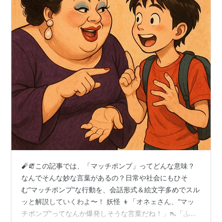
🧨🧯この記事では、「マッチポンプ」ってどんな意味？
なんでそんな妙な言葉があるの？日常や社会にもひそ
む“マッチポンプ”な行動を、会話形式＆絵文字多めでスル
ッと解説していくわよ〜！ 妖怪 👦「オネェさん、“マッ
チポンプ”ってなんか爆発しそうな言葉だね！」👠「ふ