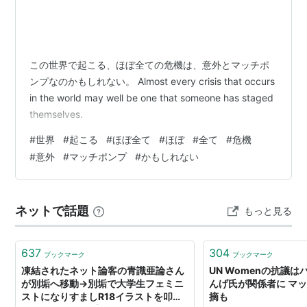
この世界で起こる、ほぼ全ての危機は、意外とマッチポ
ンプなのかもしれない。 Almost every crisis that occurs
in the world may well be one that someone has staged
themselves.
#
世界
#
起こる
#
ほぼ全て
#
ほぼ
#
全て
#
危機
#
意外
#
マッチポンプ
#
かもしれない
ネットで話題
もっと見る
637
304
ブックマーク
ブックマーク
凍結されたネット論客の青識亜論さん
UN Womenの抗議
が別垢へ移動→別垢で大学生フェミニ
んげ氏が関係者に マ
ストになりすましR18イラストを叩く
摘も