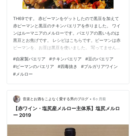
TH69です。 赤ピーマンをゲットしたので黒豆を加えて
赤ピーマンと黒豆のチキンパエリアを作りました。 ワイ
ンはルーマニアのメルローです。パエリアの黒いものは
黒豆とお焦げです。 レシピはこちらです。ピーマンは赤
ピーマンを、お豆は黒豆を使いました。 写ってませんが
粗みじんの玉ねぎがあります。水は黒豆の煮汁を半分使
#
自家製パエリア
#
チキンパエリア
#
豆のパエリア
いました。 いつもは12分煮込んで蓋を取ると水がほとん
#
ピーマンのパエリア
#
四毒抜き
#
ブルガリアワイン
どない状態なのですが、今回はまだグツグツ煮えている
#
メルロー
状態でした。水を飛ばそうと火を強めたりしていたら、
底にはすでに結構強烈なお焦げができていたので驚きま
した。黒豆の煮汁を入れたのが効いたのかもしれませ
ん。でも、お焦げは苦味とか焦げ臭さは全…
•
音楽とお酒をこよなく愛する男のブログ
6ヶ月前
【赤ワイン・塩尻産メルロー主体系】塩尻メルロ
ー 2019