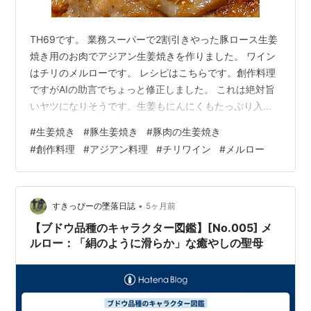
TH69です。 業務スーパーで2割引きやった豚ロース生姜
焼き用のお肉でアジアン生姜焼きを作りました。 ワイン
はチリのメルローです。 レシピはこちらです。創作料理
ですがAIの助言でちょっと修正しました。 これは絶対旨
いヤツになりそうです。生姜もにんにくもたっぷり入れ
ました。 最後に大葉をたっぷり掛けたら豚肉のアジアン
#
生姜焼き
#
豚生姜焼き
#
豚肉の生姜焼き
生姜焼きの完成です。 アジアン料理の「酸っぱ辛くて旨
#
創作料理
#
アジアン料理
#
チリワイン
#
メルロー
い」を再現できた生姜焼きになりました。メチャ旨！ 大
根ときゅうりと長芋と海藻のサラダ、有田のブラッドオ
レンジ、自家製ザワークラウト 合わせたワインはチリの
メルロー「Viña Casa Solís Las Alturas Merlot…
•
すきっぴーの墜落日誌
5ヶ月前
【ブドウ品種のキャラクター図鑑】[No.005] メ
ルロー：「絹のように滑らか」な癒やしの聖母