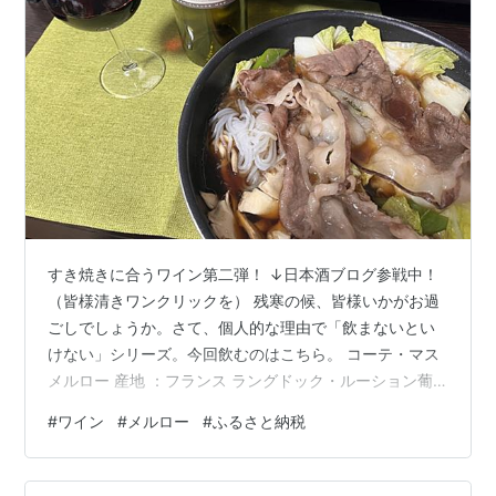
すき焼きに合うワイン第二弾！ ↓日本酒ブログ参戦中！
（皆様清きワンクリックを） 残寒の候、皆様いかがお過
ごしでしょうか。さて、個人的な理由で「飲まないとい
けない」シリーズ。今回飲むのはこちら。 コーテ・マス
メルロー 産地 ：フランス ラングドック・ルーション葡
萄品種 ：メルローアルコール度数 ： 14度 資格勉強で購
#
ワイン
#
メルロー
#
ふるさと納税
入しましたが、せっかくなので... グラスに注ぐと、紫が
かったガーネット色。若々しさがありつつ、しっかりと
した成熟感も感じられます。香りは華やかで、ブラック