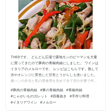
TH69です。 どんどん広場で露地モンのピーマンを大量
に買ってきたので豚肉の青椒肉絲にしました。 ワインは
イタリアのメルローです。 レシピはこちらです。熟して
赤やオレンジに変色した甘長とうがらしも使いました。
嫁ハンの弁当と私の昼食用を含めて全て倍の分量で作り
ました。生姜だけ少ない100gです。 ほぼ元レシピに忠実
#
豚肉の青椒肉絲
#
豚の青椒肉絲
#
青椒肉絲
に作っていますが、嫁ハンが生姜好きなので少し増やし
#
じゃがいものガレット
#
四毒抜き
#
手作り料理
ています。 白だし大さじ4だけでバッチリ味が決まるの
#
イタリアワイン
#
メルロー
が不思議です。ホンマにメチャ旨！ 大根ときゅうりと海
藻のサラダ、有田のグレープフルーツ じゃがいものガレ