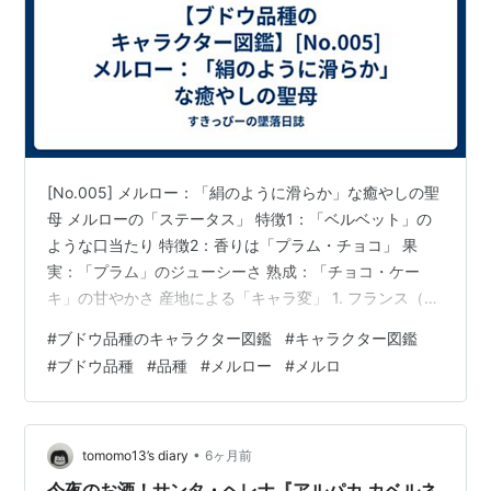
[No.005] メルロー：「絹のように滑らか」な癒やしの聖
母 メルローの「ステータス」 特徴1：「ベルベット」の
ような口当たり 特徴2：香りは「プラム・チョコ」 果
実：「プラム」のジューシーさ 熟成：「チョコ・ケー
キ」の甘やかさ 産地による「キャラ変」 1. フランス（ボ
ルドー右岸）型 2. ニューワールド（カリフォルニア・チ
#
ブドウ品種のキャラクター図鑑
#
キャラクター図鑑
リ）型 3. 日本（長野・塩尻）型 どんな料理と合わせる？
#
ブドウ品種
#
品種
#
メルロー
#
メルロ
まとめ [No.005] メルロー：「絹のように滑らか」な癒
やしの聖母 代表的なブドウ品種の個性を数値化・言語化
し、その特徴を分かりやすく整理した「ブドウ品種のキ
ャラクター図鑑」第5回は、赤ワイン界の癒やし担当…
•
tomomo13’s diary
6ヶ月前
今夜のお酒！サンタ・ヘレナ『アルパカ カベルネ