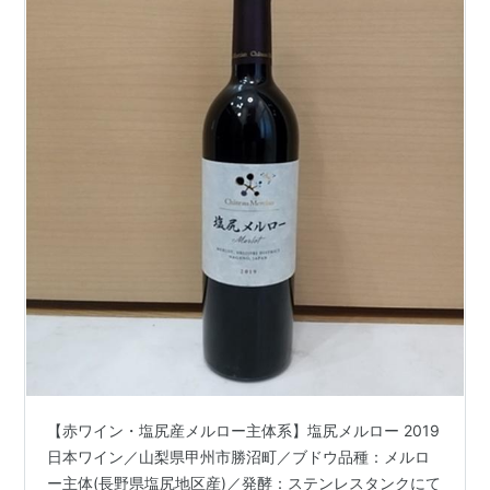
【赤ワイン・塩尻産メルロー主体系】塩尻メルロー 2019
日本ワイン／山梨県甲州市勝沼町／ブドウ品種：メルロ
ー主体(長野県塩尻地区産)／発酵：ステンレスタンクにて