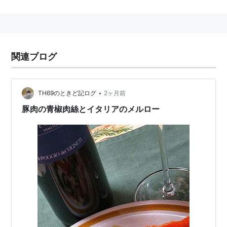
の色が似ているところからプティ・メルル（小つぐみ）
という小鳥の名が訛ったものという。
関連ブログ
•
TH69のときど記ログ
2ヶ月前
豚肉の青椒肉絲とイタリアのメルロー