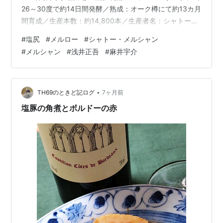
26～30度で約14日間発酵／熟成：オーク樽にて約13カ月
間育成／生産本数：約14,800本／生産者名：シャトー・
メルシャン勝沼ワイナリー／ヴィンテージ：2019 ◆色オ
#
塩尻
#
メルロー
#
シャトー・メルシャン
レンジがかった、深みのある、暗めの、ルビー。◆香り
#
メルシャン
#
浅井正吾
#
麻井宇介
第一印象は、やや強め。特徴は、プラム、スミレの華や
かな香り。紅茶、ナツメグ。 ふくよかに広がる。◆味わ
いアタックは、ビロードのよう。優しい酸味、柔らかい
渋味、樽感に包まれた果実味。厚みを感じるコク。 その
•
TH69のときど記ログ
7ヶ月前
統一感。ナツメ…
塩豚の角煮とボルドーの赤