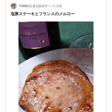
ルドーのメルロー「Esprit de Bellisal Castillo…
•
TH69のときど記ログ
7ヶ月前
塩豚ステーキとフランスのメルロー