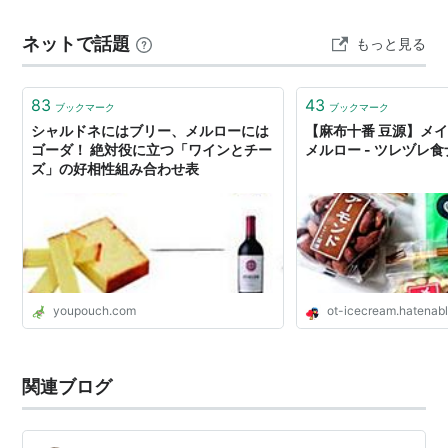
ットを作りました。さつまいもっぽいですが、じゃがい
ネットで話題
もっと見る
もです。 じゃがいもは何層に…
83
43
ブックマーク
ブックマーク
シャルドネにはブリー、メルローには
【麻布十番 豆源】メ
ゴーダ！ 絶対役に立つ「ワインとチー
メルロー - ツレヅレ
ズ」の好相性組み合わせ表
youpouch.com
ot-icecream.hatenab
関連ブログ