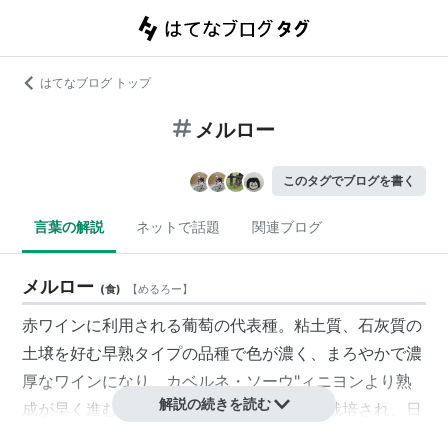
はてなブログ トップ
メルロー
このタグでブログを書く
言葉の解説
ネットで話題
関連ブログ
メルロー
(
食
)
【
めるろー
】
赤ワインに利用される葡萄の代表種。粘土質、石灰質の
土壌を好む早熟タイプの品種で色が濃く、まろやかで濃
厚なワインになり、カベルネ・ソーウ"ィニヨンより熟
解説の続きを読む
成が早く進む。フランス以外、世界各地で栽培され、日
本でも栽培歴は比較的に長い。メルローという名は果粒