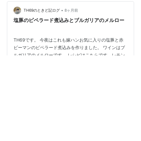
て楽天市場で調べてみると、2011年ヴィンテージで約4
•
万円。これを買って70年熟成させたら、もしかして値上
TH69のときど記ログ
8ヶ月前
がりするかもしれません。（生きていられるかな……）
塩豚のピペラード煮込みとブルガリアのメルロー
それにしても、不正解のワインが…