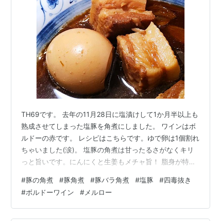
TH69です。 去年の11月28日に塩漬けして1か月半以上も
熟成させてしまった塩豚を角煮にしました。 ワインはボ
ルドーの赤です。 レシピはこちらです。ゆで卵は1個割れ
ちゃいました(涙)。 塩豚の角煮は甘ったるさがなくキリ
っと旨いです。にんにくと生姜もメチャ旨！ 脂身が特に
美味しいです。嫁ハンも最近その美味しさが分かってき
#
豚の角煮
#
豚角煮
#
豚バラ角煮
#
塩豚
#
四毒抜き
たようです。 ハリッサで味付けしたマヨネーズなしのポ
#
ボルドーワイン
#
メルロー
テトサラダを作りました。大根入りです。 秘伝豆の納
豆、黒豆の煮豆 大根と長芋と海藻のサラダ、ハリッサの
ポテサラ、有田のみかん 合わせたワインはフランス・ボ