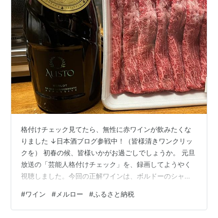
格付けチェック見てたら、無性に赤ワインが飲みたくな
りました ↓日本酒ブログ参戦中！（皆様清きワンクリッ
クを） 初春の候、皆様いかがお過ごしでしょうか。 元旦
放送の「芸能人格付けチェック」を、録画してようやく
視聴しました。今回の正解ワインは、ボルドーのシャト
ー・ラ・ミッション・オー・ブリオン。 かの五大シャト
#
ワイン
#
メルロー
#
ふるさと納税
ーのひとつ「オー・ブリオン」……ではなく、その“お隣
の畑”で収穫されたブドウを使ったワインです。気になっ