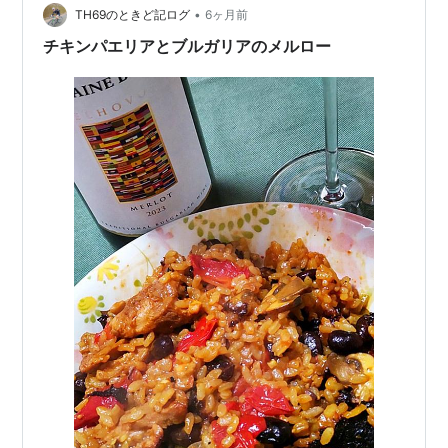
•
チェリーやコーヒーのようなニュアンス。さらに樽由来
TH69のときど記ログ
6ヶ月前
の、ほんのり甘い香りも楽しめます。口に含むと、酸味
チキンパエリアとブルガリアのメルロー
と渋みがややしっかりめ。…