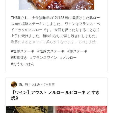
TH69です。 夕食は昨年の12月28日に塩漬けした豚ロー
ス肉の塩豚ステーキにしました。 ワインはフランス・ペ
イドックのメルローです。 今回も反ったりすることなく
上手に焼けました。植物油なしで蒸し焼きにしました。
塩豚にするとメッチャ柔らかくなります。そのまま焼く
だけで充分な塩味と旨味があります。 四毒抜きレシピの
#
塩豚ステーキ
#
塩豚のステーキ
#
豚ステーキ
ミネストローネ風味噌汁。自家製ベーコン入りです。 今
#
四毒抜き
#
フランスワイン
#
メルロー
日買ってきた赤ピーマンのチーズ焼き。他はブロッコリ
#
おうちごはん
ー、カリフラワー、枝豆です。 赤ピーマンは甘くて美味
しかったです。意外に枝豆が香ばしくてよかったです。
秘伝豆の納豆、黒豆の煮豆 赤大根入りの大根と長芋と海
藻のサラダ、今日買ってきた…
•
酒、時々つまみ
7ヶ月前
【ワイン】アウスト メルロー ルビコーネ と すき
焼き