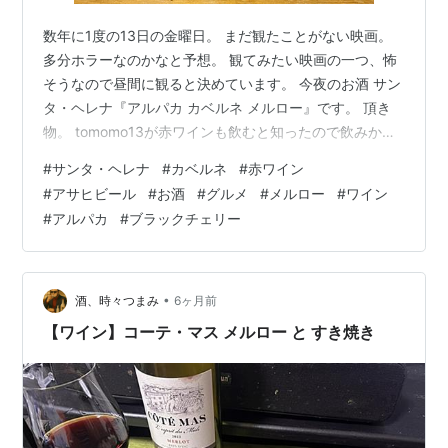
数年に1度の13日の金曜日。 まだ観たことがない映画。
多分ホラーなのかなと予想。 観てみたい映画の一つ、怖
そうなので昼間に観ると決めています。 今夜のお酒 サン
タ・ヘレナ『アルパカ カベルネ メルロー』です。 頂き
物。 tomomo13が赤ワインも飲むと知ったので飲みかけ
の物を貰った。 何でもファミリーマートのアプリで無料
#
サンタ・ヘレナ
#
カベルネ
#
赤ワイン
でゲットしたとか。 コンビニでワインは買うといつかは
#
アサヒビール
#
お酒
#
グルメ
#
メルロー
#
ワイン
無料クーポンが届くらしい。 良い情報を知った。 リンク
#
アルパカ
#
ブラックチェリー
『アルパカ カベルネ メルロー』は熟したブラックチェリ
ー、カシスやプラムの果実味とまろやかなコクが特徴、
どんな料理にも合わせやすいワインです。 裏面。 原産国
はチリ、…
•
酒、時々つまみ
6ヶ月前
【ワイン】コーテ・マス メルロー と すき焼き