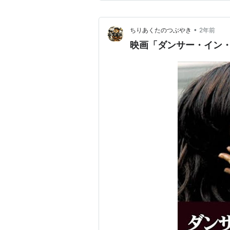
跡の海 …
•
ちりあくたのつぶやき
2年前
映画「ダンサー・イン