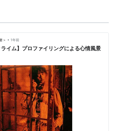
人。
ンダルな作風でカルト的人気を集める映画作家。公の
発言を繰り返す人物としても有名である。
•
者＞
1年前
クライム】プロファイリングによる心情風景
13） 監督、脚本
3） 監督、脚本
本
督、脚本
画祭60回記念製作映画〜（2007） 監督
ディ
（2005） 脚本
本
ダム・ホスピタル
（2004）＜TVM＞ 原案、製作総指