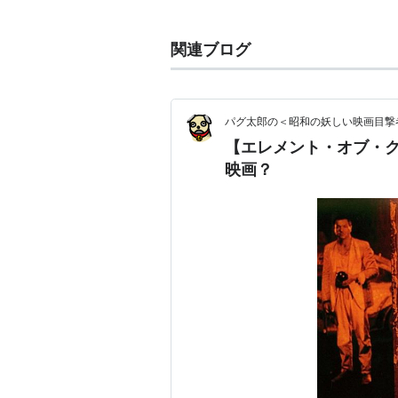
人物
関連ブログ
ヨーロッパを代表する映画監督の一
ドグマ95主宰者でもある、スキャ
立場でブラックユーモアや不適切な
パグ太郎の＜昭和の妖しい映画目撃
【エレメント・オブ・
主な作品
映画？
ニンフォマニアック Vol.2
（20
ニンフォマニアック Vol.1
（201
メランコリア
（2011） 監督、脚
アンチクライスト
（2009） 監
それぞれのシネマ
〜カンヌ国際映
DEAR WENDY ディア・ウェン
マンダレイ
（2005） 監督、脚
スティーヴン・キングのキング