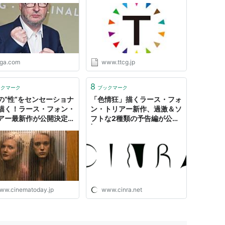
画ニュース - 映画.com
監督オールナイト】緊急開催
決定！ - トピックス | シネセ
ゾン渋谷 | テアトルシネマグ
ループ
iga.com
www.ttcg.jp
8
ックマーク
ブックマーク
の“性”をセンセーショナ
「色情狂」描くラース・フォ
描く！ラース・フォン・
ン・トリアー新作、過激＆ソ
アー最新作が公開決定｜
フトな2種類の予告編が公開
マトゥデイ
| CINRA
ww.cinematoday.jp
www.cinra.net