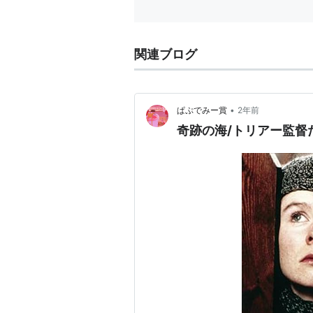
関連ブログ
•
ぱぷでみー賞
2年前
奇跡の海/トリアー監督