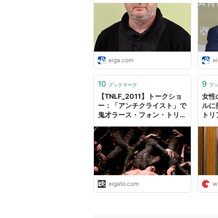
映画.com
: 映
eiga.com
e
10
9
ブックマーク
ブ
【TNLF_2011】トークショ
女性
ー：「アンチクライスト」で
ルに
鬼才ラース・フォン・トリア
トリ
ーが描いた「罪と罰」
シネ
eigato.com
w