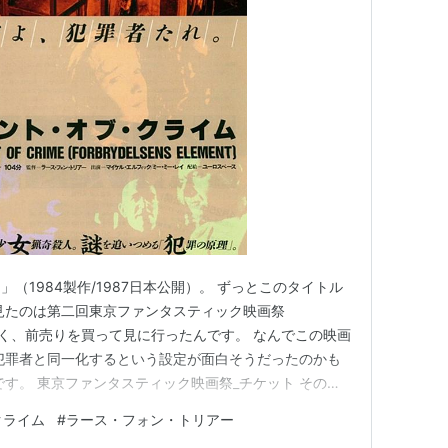
脚本
 〜告白〜
（2003） 出演
の挑戦
（2003）＜未＞ 監督、出演
000） 監督、脚本
脚本、撮影
97） 監督、脚本、原案
本、原案
（1984製作/1987日本公開）。 ずっとこのタイトル
督、脚本
見たのは第二回東京ファンタスティック映画祭
）＜未＞ 監督、脚本
なく、前売りを買って見に行ったんです。 なんでこの映画
984） 監督、脚本、原作
犯罪者と同一化するという設定が面白そうだったのかも
です。 東京ファンタスティック映画祭_チケット その時
。 反対にワケが分からなさすぎて、印象に残るぐらい
クライム
#
ラース・フォン・トリアー
とは思いませんてしたが。 かなりマイナーな映画で、そ