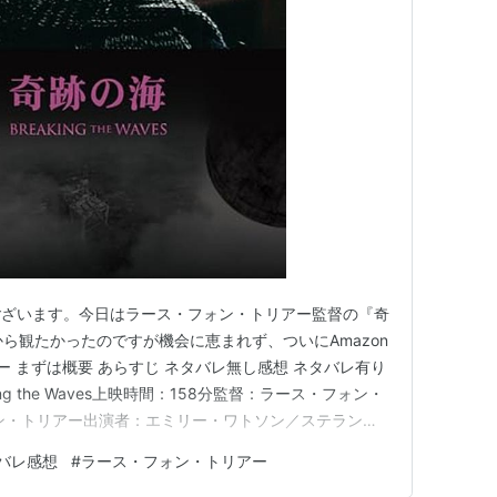
ございます。今日はラース・フォン・トリアー監督の『奇
ら観たかったのですが機会に恵まれず、ついにAmazon
コー まずは概要 あらすじ ネタバレ無し感想 ネタバレ有り
ng the Waves上映時間：158分監督：ラース・フォン・
ン・トリアー出演者：エミリー・ワトソン／ステラン・
ートリッジ公開：1996年年製作国：デンマーク、 スウ
バレ感想
#
ラース・フォン・トリアー
、 ノルウェー、アイスランド、スペイン、イギリス 奇