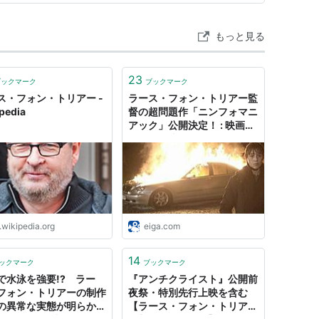
出会うことがな…
（2000） オリジナル歌曲賞（"I've Seen It All"作
もっと見る
23
ブックマーク
ブックマーク
2000） カンヌ国際映画祭パルムドール
ス・フォン・トリアー -
ラース・フォン・トリアー監
pedia
督の超問題作「ニンフォマニ
際映画祭審査員グランプリ
アック」公開決定！ : 映画ニ
際映画祭審査員特別賞
ュース - 映画.com
、評議会が追放を決めた。（2011年5月）
.wikipedia.org
eiga.com
14
ックマーク
ブックマーク
で水泳を強要!? ラー
『アンチクライスト』公開前
フォン・トリアーの制作
夜祭・特別先行上映を含む
の異常な実態が明らかに
【ラース・フォン・トリアー