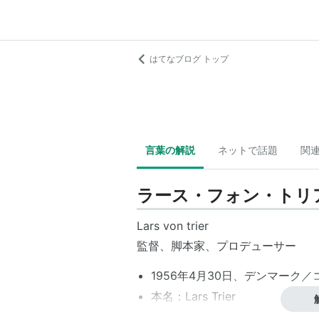
はてなブログ トップ
言葉の解説
ネットで話題
関
ラース・フォン・トリ
Lars von trier
監督、脚本家、プロデューサー
1956年4月30日、デンマーク
本名：Lars Trier
身長：170 cm