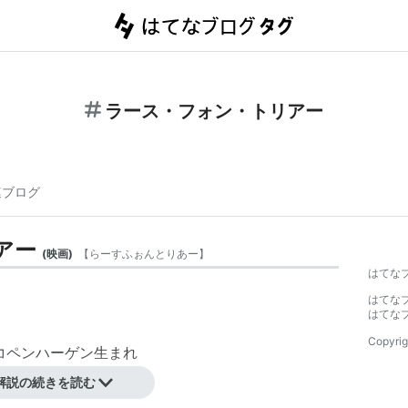
ラース・フォン・トリアー
連ブログ
アー
(
映画
)
【
らーすふぉんとりあー
】
はてな
はてな
はてな
Copyrig
／コペンハーゲン生まれ
解説の続きを読む