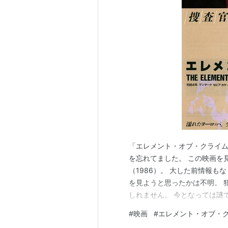
揮
ドッグヴィル
（2003） 監督、
メイキング・オブ・ドッグヴィル
ラース・フォン・トリアーの5つ
ダンサー・イン・ザ・ダーク
（2
イディオッツ
（1998） 監督、
キングダムII
第3章／第4章（19
奇跡の海
（1996） 監督、脚本
キングダム
（1994） 監督、脚
ヨーロッパ
（1991） 監督、脚本
「エレメント・オブ・クライム」
メディア
（1988）＜TVM＞ 監
を忘れてました。 この映画を
エピデミック〜伝染病
（1987
（1986）。 大した前情報も
エレメント・オブ・クライム
（1
を見ようと思ったかは不明。 
しれません。 今となっては謎
アカデミー賞
の印象は「ワケが分からない」
#
映画
#
エレメント・オブ・
でした。 当然もう一度見たい
候補