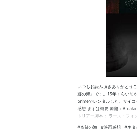
いつもお読み頂きありがとう
跡の海』です。15年くらい前か
primeでレンタルした。サイ
感想 まずは概要 原題：Breaki
トリアー脚本： ラース・フォ
スカルスガルド／カトリン・カ
#
奇跡の海
#
映画感想
#
ネタ
ェーデン、フランス、オランダ