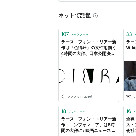
の後、どの雑誌にもネットでも
ダンサー・イン・ザ・ダーク
詞）
ネットで話題
その他各賞
107
33
ブックマーク
ダンサー・イン・ザ・ダーク
（
ラース・フォン・トリアー新
ラー
作は「色情狂」の女性を描く
Wiki
奇跡の海
（1996） カンヌ国
4時間の大作、日本公開決定
ヨーロッパ
（1991） カンヌ国
| CINRA
カンヌ映画祭
ヒトラーを擁護する発言が問題となり
www.cinra.net
ja
18
16
ブックマーク
ブ
ラース・フォン・トリアー新
全裸
作「ニンフォマニア」は5時
ス・
間の大作に : 映画ニュース -
会社