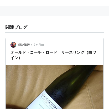
特徴。長命な
貴腐ワイン
によく適合する。
最も特徴的なのは石油系のオイリーな香り。
これは涼しく、素晴らしい土壌で育成された時に特に顕
著。
関連ブログ
若いときは、マンゴの香り、熟成して、アカシアや、
ハ
ーブティ
のような香り』
がすると言われているんだそうです。
•
螺旋階段
2ヶ月前
オールド・コーチ・ロード リースリング（白ワ
イン）