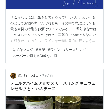
「これなしには人生をとてもやっていけない」というも
のとしてお酒を挙げたけれども、その中で私にとっても
最も大切で特別なお酒はワインである。 一番好きなのは
白のスパークリングだけれど、実際白でも赤でもなんで
も好きだ。もっとも、ワインを一緒に飲みに行くような
お友達はいないので（というか私には友人と言うものが
#
はてなブログ
#
日記
#
ワイン
#
リースリング
ほとんどいない）、大抵の場合家で飲む。一人か、ある
#
スーパーで買える気軽なお酒
いは一緒に暮らしているポポちゃんと。 ワインを真に特
別なお酒だと信じているのには理由がある。なにせ他の
お酒とは全然違う。 まず、そのワイン、という響き。 そ
もそもお酒というものは、その「ロマン」という言葉が
•
酒、時々つまみ
7ヶ月前
包摂するものは多岐にわたるにせよ、すべてロ…
テュルクハイム アルザス リースリング キュヴェ
レゼルヴ と 生ハムチーズ