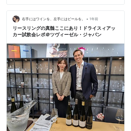
2024年バラエティ白ワイン5本福袋 セラーの在庫が１５
本まで減った。ここまで減ったのは久しぶり。だいたい
•
いつもなにかしら補充して常に容量オーバーだからｗ プ
右手にはワインを、左手にはビールを。
1年前
ライムデーに備えて枠…
リースリングの真髄ここにあり！ドライスィアッ
カー試飲会レポ＠ツヴィーゼル・ジャパン