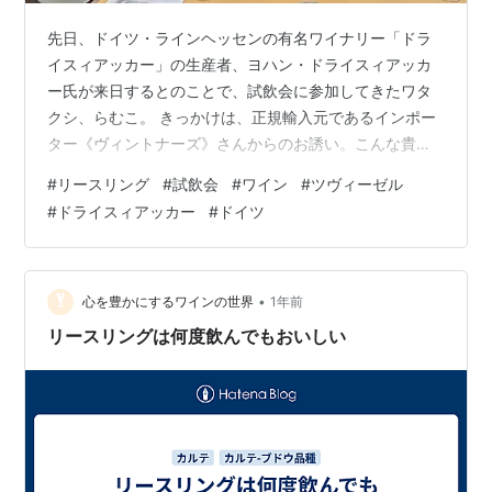
先日、ドイツ・ラインヘッセンの有名ワイナリー「ドラ
イスィアッカー」の生産者、ヨハン・ドライスィアッカ
ー氏が来日するとのことで、試飲会に参加してきたワタ
クシ、らむこ。 きっかけは、正規輸入元であるインポー
ター《ヴィントナーズ》さんからのお誘い。こんな貴重
な機会、ワイン好きとしては逃せない……！ ヨハンさん
#
リースリング
#
試飲会
#
ワイン
#
ツヴィーゼル
はワイン造りに対してとにかくストイックで、なんとド
#
ドライスィアッカー
#
ドイツ
イツのグラスメーカー「ツヴィーゼル（ZWIESEL）」と
一緒に、リースリングのための特注グラスまで作ってし
まうほどのこだわり。 今回はそんな究極のワイン×究極
のグラスで味わう、贅沢すぎる試飲体験をレポートして
•
心を豊かにするワインの世界
1年前
いきたい。 ドイツ・ラインヘッセンの注…
リースリングは何度飲んでもおいしい