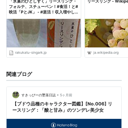
「氷菓のひとしずく」リースリング・
リースリング - Wikipe
フォルテ、スチューベン！#食活！と#
映活「PとJK」 - #楽活！収入増やし
て人生を楽しく！
rakukatu-singark.jp
ja.wikipedia.org
関連ブログ
•
すきっぴーの墜落日誌
5ヶ月前
【ブドウ品種のキャラクター図鑑】[No.006] リ
ースリング：「酸と甘み」のツンデレ美少女