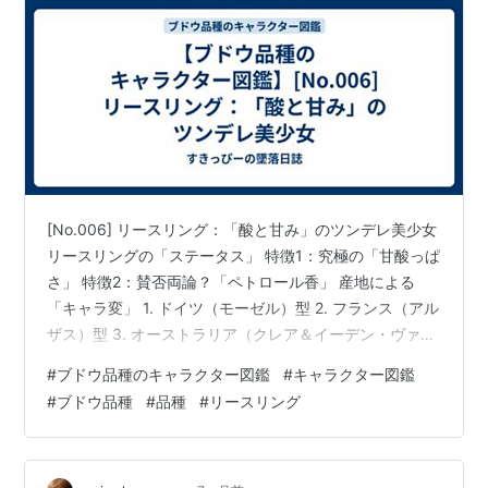
[No.006] リースリング：「酸と甘み」のツンデレ美少女
リースリングの「ステータス」 特徴1：究極の「甘酸っぱ
さ」 特徴2：賛否両論？「ペトロール香」 産地による
「キャラ変」 1. ドイツ（モーゼル）型 2. フランス（アル
ザス）型 3. オーストラリア（クレア＆イーデン・ヴァレ
ー）型 どんな料理と合わせる？ ドイツ（モーゼル）型：
#
ブドウ品種のキャラクター図鑑
#
キャラクター図鑑
甘口寄り フランス（アルザス）・オーストラリア型：辛
#
ブドウ品種
#
品種
#
リースリング
口 まとめ [No.006] リースリング：「酸と甘み」のツン
デレ美少女 代表的なブドウ品種の個性を数値化・言語化
し、その特徴を分かりやすく整理した「ブドウ品種のキ