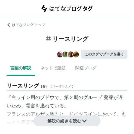
はてなブログ トップ
リースリング
このタグでブログを書く
言葉の解説
ネットで話題
関連ブログ
リースリング
(
食
)
【
りーすりんぐ
】
『白ワイン用のブドウで、第２期のグループ 発芽が遅
いため、霜害を逃れている。
フランスのアルザス地方と、ドイツワインにおいて、も
解説の続きを読む
っとも高品質のワインを造る。
豊かでキレのよい酸味と長い後味、複雑で豊かな香りが