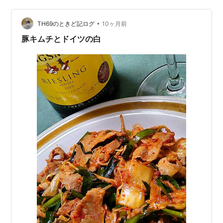
グラスを近づけると、フレッシュな印象。香りの中に白
•
桃のような甘い果実も含まれていました。口に含むと、
TH69のときど記ログ
10ヶ月前
酸味が強くはつらつとしており、フレッシュさかつ上品
豚キムチとドイツの白
さを感じさせる一本でした。…