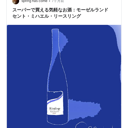
ャラクター図鑑」第6回は、白ワイン界のアイド…
•
spring has come
7ヶ月前
スーパーで買える気軽なお酒：モーゼルランド
セント・ミハエル・リースリング