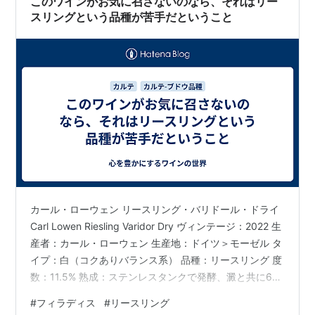
このワインがお気に召さないのなら、それはリー
かに登っていくか…
スリングという品種が苦手だということ
カール・ローウェン リースリング・バリドール・ドライ
Carl Lowen Riesling Varidor Dry ヴィンテージ：2022 生
産者：カール・ローウェン 生産地：ドイツ＞モーゼル タ
イプ：白（コクありバランス系） 品種：リースリング 度
数：11.5% 熟成：ステンレスタンクで発酵、澱と共に6ヶ
月熟成 購入店：フィラディス 参考価格：3740円 購入価
#
フィラディス
#
リースリング
格：1600円 購入セット：フィラディスクリスマス福袋