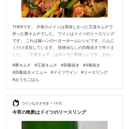
TH69です。 夕食のメインは美味しかった王道キムチで
作った豚キムチでした。 ワインはドイツのリースリング
です。 これは嫁ハンのベターホームレシピです。にんに
くだけ追加しています。 植物油なしの四毒抜きで作りま
した。 「王道キムチ」はホンマに美味しいです。おかげ
で豚キムチもメチャ旨です！ 自家製秘伝豆の納豆、王道
#
豚キムチ
#
王道キムチ
#
四毒抜き
#
4毒抜き
キムチの残り 空芯菜のにんにく塩炒め(油は豚バラを炒め
#
四毒抜きメニュー
#
ドイツワイン
#
リースリング
た時に出たのを使いました) きゅうりとトマトと海藻のサ
#
おうちごはん
ラダ、マヨネーズなしのポテトサラダ ご飯は秘伝豆の煮
汁で炊きました(秘伝豆の納豆を作成中です) 合わせたワ
インはドイツのリースリング「Konigsmosel Riesling 2…
•
ワインなささやき
1年前
今宵の晩酌はドイツのリースリング