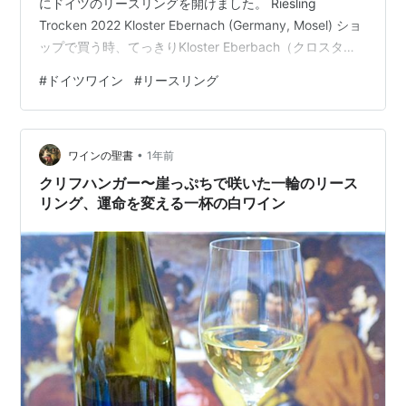
にドイツのリースリングを開けました。 Riesling
Trocken 2022 Kloster Ebernach (Germany, Mosel) ショ
ップで買う時、てっきりKloster Eberbach（クロスタ
ー・エバーバッハ）だと思っていましたが、飲む前にボ
#
ドイツワイン
#
リースリング
トルをよくよく見ると、Kloster Ebernach クロスター・
エバーナッハ！ エバーバッハの方は産地がラインガウな
ので、ラベルに「Mosel」と記載されている時点で気づく
•
べきでした… アルコール度数11％ トロッケンは辛…
ワインの聖書
1年前
クリフハンガー〜崖っぷちで咲いた一輪のリース
リング、運命を変える一杯の白ワイン