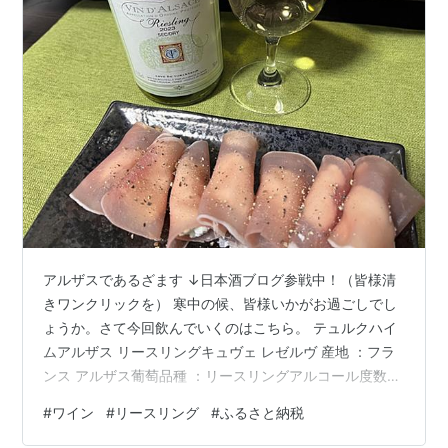
アルザスであるざます ↓日本酒ブログ参戦中！（皆様清
きワンクリックを） 寒中の候、皆様いかがお過ごしでし
ょうか。さて今回飲んでいくのはこちら。 テュルクハイ
ムアルザス リースリングキュヴェ レゼルヴ 産地 ：フラ
ンス アルザス葡萄品種 ：リースリングアルコール度数
：12.5% フランスとドイツの国境にあるアルザス地方の
#
ワイン
#
リースリング
#
ふるさと納税
白ワインです。 グラスに注ぐと、澄んでおり、濃淡も淡
く、若々しいレモンイエローの色合いがうかがえます。