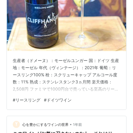
生産者（ドメーヌ）：モーゼルユンガー 国：ドイツ 生産
地：モーゼル 年代（ヴィンテージ）：2021年 葡萄：リ
ースリング100% 栓：スクリューキャップ アルコール度
数：11% 熟成：ステンレスタンク3ヵ月間 楽天価格：
2,508円 ファミマで1000円台で売っている至高のリース
リング。千円台のワインの最高峰。あまりに飲みやす
#
リースリング
#
ドイツワイン
く、あまりに美味しい。お酒に強くないのに一晩で一
本、軽く空にできてしまう。ブラインドで出せば5,000
円以上の値段がつくに違いないクオリティ。 味わい 柑橘
•
の爽やかなアタック。鼻腔をくすぐるペトロール香。雨
心を豊かにするワインの世界
1年前
上がりのドイツ・モーゼル地方の急斜面を、一歩一歩確