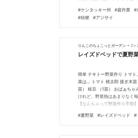
してすぐにバラを活ける時に
#
ケンタッキー州
#
庭作業
#
枯れて新芽がグングン伸びて
#
桔梗
#
アジサイ
を日々切って使っていますが茂
•
りんこのちょこっとガーデン
3ヶ
レイズドベッドで夏野
簡単 テキトー野菜作り トマ
菜は… トマト 桃太郎 接ぎ木苗
苗） 枝豆 （1苗） おばぁち
けれど、野菜熱はあまりなく毎
【なんちゃって野菜作り手順】
セルカ（石灰）、元肥をバラま
#
夏野菜
#
レイズドベッド
#
ルより大きくなったら、ビニー
ばかり考えていて夏野…