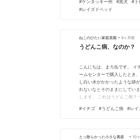
#
ケンタッキー州
#
黒犬
#
ト
小葱などだけが残っています
#
レイズドベッド
•
ねこのひたい家庭菜園
9ヶ月前
うどんこ病、なのか？
こんにちは、まろ缶です。 イ
ームセンターで購入したとき
し白い水がかかったような跡
れないなとそのままにしていま
します。 これはうどんこ病？
した。そしてネットで検索す
#
イチゴ
#
うどんこ病
#
レイ
う。それなら両方家にあります
曹お酢スプレーだ！葉っぱにか
•
とっ散らかった小さな裏庭
10