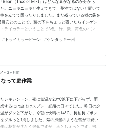
an（Tricolor Mix)」はどんな豆がなるのか分から
した。ニョキニョキと生えてきて、蔓性ではないと聞いて
て棒を立てて囲ったりしました。まだ残っている種の袋を
穫目安とのことで、葉の下をちょっと覗いたらインゲン
トライカラーということで3色、緑、紫、黄色のインゲ
とどれもほぼ同じ緑になりますがお醤油ちょっとかけて食
#
トライカラービーン
#
ケンタッキー州
炒めても美味しい～。日々成長していくのでドンドン収穫
•
グ
2ヶ月前
くなって庭作業
たレキシントン、夜に気温が20℃以下に下がらず、雨
作業するには虫よけスプレー必須の日々でした。昨日の夕
温がグンと下がり、今朝は快晴の14℃。長袖長ズボン
をグルっと1周しました。紫の風船のような蕾が可愛い
今年は花芽が少なく残念ですが、あとちょっとです。帰国