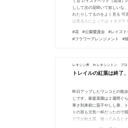
てる レイズドベッド（花壇）
しして次の花咲いて欲しいな、
れたりしてるのをよく見る 可
は見る人によっては イタズラ
ら、 偶然、お手入れ中の公園
#
花
#
公園愛護会
#
レイズド
ったユニホームを着ければ堂々と
#
フラワーアレンジメント
#
群な一年草から 費用も手入れ
レキシン丼 in レキシントン ブロ
トレイルの紅葉は終了
昨日アップしたワンコとの散
じです。家庭菜園は２週間ぐら
寒さ到来前に茄子やしし唐、
トの苗も元気一杯だったので
で下が粘土質、掘ってみると
の倍量は収穫出来てビックリ