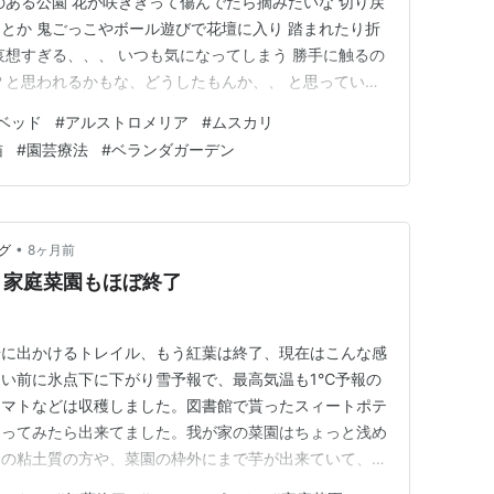
のある公園 花が咲ききって傷んでたら摘みたいな 切り戻
とか 鬼ごっこやボール遊びで花壇に入り 踏まれたり折
哀想すぎる、、、 いつも気になってしまう 勝手に触るの
？と思われるかもな、どうしたもんか、、 と思っていた
愛護会の方と知り合い 私も仲間に入れて頂きました 決ま
ベッド
#
アルストロメリア
#
ムスカリ
お世話デキル！ (*^O^*) 花壇は華やかで季節感も抜
猫
#
園芸療法
#
ベランダガーデン
も…
•
グ
8ヶ月前
、家庭菜園もほぼ終了
歩に出かけるトレイル、もう紅葉は終了、現在はこんな感
い前に氷点下に下がり雪予報で、最高気温も1℃予報の
トマトなどは収穫しました。図書館で貰ったスィートポテ
掘ってみたら出来てました。我が家の菜園はちょっと浅め
その粘土質の方や、菜園の枠外にまで芋が出来ていて、こ
です。残すはミントやヨモギ、ニラにパクチー、三つ葉、