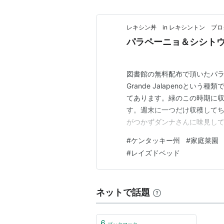
レキシン丼 in レキシントン ブロ
パラペーニョ＆シシト
図書館の無料配布で頂いたパラペ
Grande Jalapenoと
てあります。緑のこの時期に
す。週末に一つだけ収穫して
がつかずダンナさんに味見して
だったのですが違う物が育っ
#
ケンタッキー州
#
家庭菜園
ブドウホウズキなら食用です
#
レイズドベッド
か、、、。引っこ抜いて処分し
ネットで話題
6