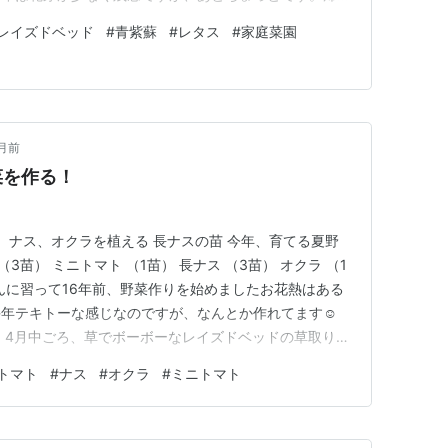
一緒にコバノズイナも使いましたが、一月経って花は既に
レイズドベッド
#
青紫蘇
#
レタス
#
家庭菜園
いました。レイズドベッドで囲っている家庭菜園、青紫蘇
って大変です。ニラ、ネギ、…
月前
菜を作る！
ト、ナス、オクラを植える 長ナスの苗 今年、育てる夏野
（3苗） ミニトマト （1苗） 長ナス （3苗） オクラ （1
ゃんに習って16年前、野菜作りを始めましたお花熱はある
年テキトーな感じなのですが、なんとか作れてます☺️
 4月中ごろ、草でボーボーなレイズドベッドの草取り
き耕す 1週間後、野菜を植えつける 苗が風よけビニー
トマト
#
ナス
#
オクラ
#
ミニトマト
ルをはずす 野菜の肥料 枕木の小道計画や、バラのこと