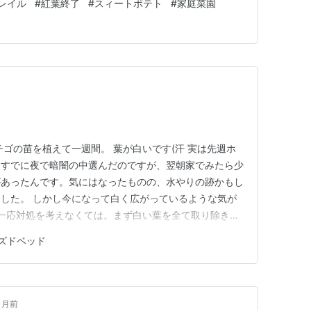
レイル
#
紅葉終了
#
スィートポテト
#
家庭菜園
。
チゴの苗を植えて一週間。 葉が白いです(汗 実は先週ホ
、すでに夜で暗闇の中選んだのですが、翌朝家でみたら少
があったんです。気にはなったものの、水やりの跡かもし
した。 しかし今になって白く広がっているような気が
 一応対処を考えなくては。まず白い葉を全て取り除きま
ると、重曹スプレーやお酢のスプレーを手作りできるそ
ズドベッド
！早速重曹スプレーをつくり、お酢もいれました。 重
けて一安心。。。 ん？…
ヶ月前