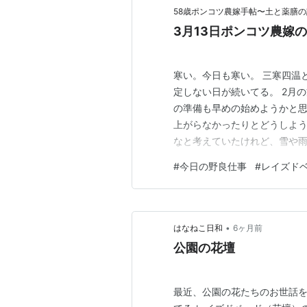
58歳ポンコツ農嫁手帖〜土と薬膳
3月13日ポンコツ農嫁
寒い。今日も寒い。 三寒四温
定しない日が続いてる。 2月
の準備も早めの始めようかと
上がらなかったりとどうしよう
なと考えていたけれど、雪や雨
天道さん次第なので仕方ない。
#
今日の野良仕事
#
レイズド
画していたあぜ板でレイズドベ
1200mm×30mmのあぜ板を
•
はなねこ日和
6ヶ月前
公園の花壇
最近、公園の花たちのお世話を