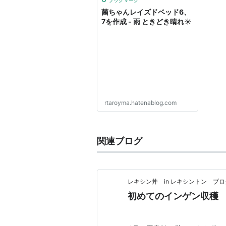
ブックマーク
菌ちゃんレイズドベッド6、
7を作成 - 雨 ときどき晴れ☀
rtaroyma.hatenablog.com
関連ブログ
レキシン丼 in レキシントン ブロ
初めてのインゲン収穫