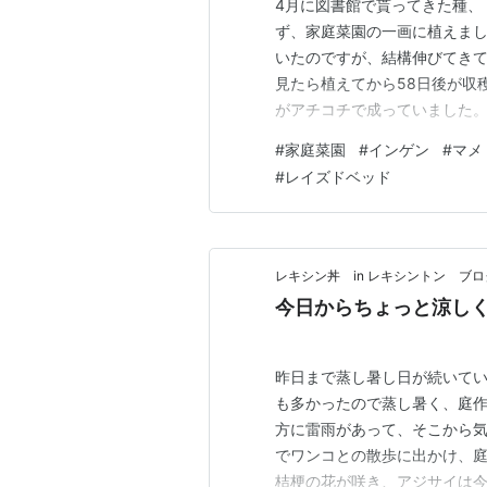
4月に図書館で貰ってきた種、「Be
ず、家庭菜園の一画に植えま
いたのですが、結構伸びてき
見たら植えてから58日後が収
がアチコチで成っていました。
ンが収穫出来ました。茹でる
#
家庭菜園
#
インゲン
#
マメ
べても、胡麻和えにしても、
#
レイズドベッド
出来て便利です。
レキシン丼 in レキシントン ブロ
今日からちょっと涼し
昨日まで蒸し暑し日が続いてい
も多かったので蒸し暑く、庭
方に雷雨があって、そこから気
でワンコとの散歩に出かけ、庭
桔梗の花が咲き、アジサイは