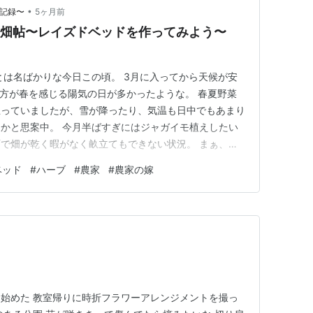
•
の記録〜
5ヶ月前
の畑帖〜レイズドベッドを作ってみよう〜
とは名ばかりな今日この頃。 3月に入ってから天候が安
の方が春を感じる陽気の日が多かったような。 春夏野菜
思っていましたが、雪が降ったり、気温も日中でもあまり
かと思案中。 今月半ばすぎにはジャガイモ植えしたい
で畑が乾く暇がなく畝立てもできない状況。 まぁ、お
 やはりお彼岸過ぎまで待つかな。 なので、以前から計
ベッド
#
ハーブ
#
農家
#
農家の嫁
ッド作りを進めることに。 購入したのは
20枚。 ガスバーナーで炙る…
始めた 教室帰りに時折フラワーアレンジメントを撮っ