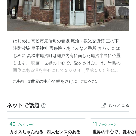
はじめに 高松市庵治町の看板 庵治・観光交流館 王の下
沖防波堤 皇子神社 専修院・あじみなと番所 おわりに は
じめに 高松市庵治町は瀬戸内海に面した庵治半島に位置
します。 映画「世界の中心で、愛をさけぶ」は、半島の
西側にある港を中心にして２００４（平成１６）年に撮
影が行なわれたようです。 それ以来、庵治町は「純愛の
#
映画
#
世界の中心で愛をさけぶ
#
ロケ地
聖地」と呼ばれるようになりました。 ロケがあった高松
市庵治町はこの映画をきっかけに、純愛の聖地としての
施設を整備し、広報に勤めてきました。 今でも若者をは
ネットで話題
もっと見る
じめとして、たくさんの人々が映画のゆかりの地を訪問
しています。 高松市庵治町の看板 庵治・観光交流館 雨
宮写真館 ロケで使われたセ…
40
11
ブックマーク
ブックマーク
カオスちゃんねる : 四大センスのある
世界の中心で、愛をさけ