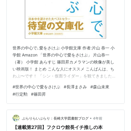
世界の中心で､愛をさけぶ 小学館文庫 作者:片山 恭一 小
学館 Amazon 「世界の中心で愛をさけぶ」 片山恭一
（著） 小学館 あらすじ 篠田昇カメラマンの映像が美し
い映画版！ まとめ こんな人にオススメ こんばんは、ち
わぷ〜です！ 「シン・仮面ライダー」を観てきました！
特に特撮好きというわけではないのですが、庵野監督の
#
世界の中心で愛をさけぶ
#
長澤まさみ
#
森山未來
作品は見逃せず、 初期の仮面ライダーの事に関しては事
#
行定勲
#
篠田昇
前知識一切ナシだったのですが、 柄本佑さんがいつもの
印象とまるっきり違う役を演じられてて、役者さんって
凄いんだな〜と思いながら観てました！ なかなかの豪華
キャストで、長澤まさみさんが「シン・ウルトラマン」
•
ぶらりらいぶらり：長崎大学図書館ブログ
4年前
の縁からか、一場面…
【連載第27回】フクロウ館長イチ推しの本