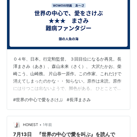
０４年、日本。行定勲監督。 ３回目位になるか再見。長
澤まさみ（あき）、森山未来（さく）、 大沢たかお、柴
崎こう、山崎務。 片山恭一原作。この作家、これだけで
消えてしまったのかな・・ 知らない。原作は未読。原作
にはりつこは出ないようで、脚色がある。 ひとことで言
えば難病純愛ファンタジー。 偶然今、カセットブーム、
#
世界の中心で愛をさけぶ
#
長澤まさみ
当時カセット時代。ソニーウォークマン。 カセット再生
を探すりつこ。現在と昭和がカセットでつながる。 冒
頭、校長の葬儀で、あきが弔辞を読む時、大雨になる。
•
死と雨での暗示。 全編を表現しているよう。高校は香
HONEST
1年前
川、高松？ ここで長澤まさみの話。静岡で、父がJリー
7月13日 『世界の中心で愛を叫ぶ』を読んで