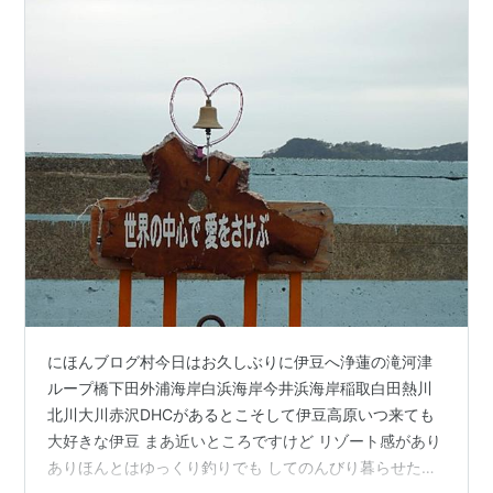
にほんブログ村今日はお久しぶりに伊豆へ浄蓮の滝河津
ループ橋下田外浦海岸白浜海岸今井浜海岸稲取白田熱川
北川大川赤沢DHCがあるとこそして伊豆高原いつ来ても
大好きな伊豆 まあ近いところですけど リゾート感があり
ありほんとはゆっくり釣りでも してのんびり暮らせたら