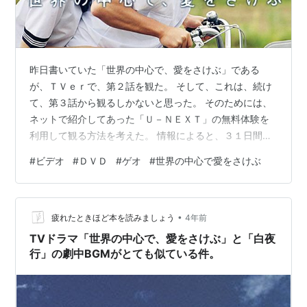
昨日書いていた「世界の中心で、愛をさけぶ」である
が、ＴＶｅｒで、第２話を観た。 そして、これは、続け
て、第３話から観るしかないと思った。 そのためには、
ネットで紹介してあった「Ｕ－ＮＥＸＴ」の無料体験を
利用して観る方法を考えた。 情報によると、３１日間、
無料で観られると言う。 すぐにでも、やってみようと思
#
ビデオ
#
ＤＶＤ
#
ゲオ
#
世界の中心で愛をさけぶ
ったが、「世界の中心で・・・」を観るだけで終わって
しまっては、もったいない。 ３１日間フルに活用しなけ
れば！と思って、観られるタイトルを探してみた。 とこ
•
ろがである。 このＵ－ＮＥＸＴには、映画版は観られて
疲れたときほど本を読みましょう
4年前
も、ドラマの方は、リストには無かった。 何のための無
TVドラマ「世界の中心で、愛をさけぶ」と「白夜
料体験かを考えると、それでは意味がな…
行」の劇中BGMがとても似ている件。