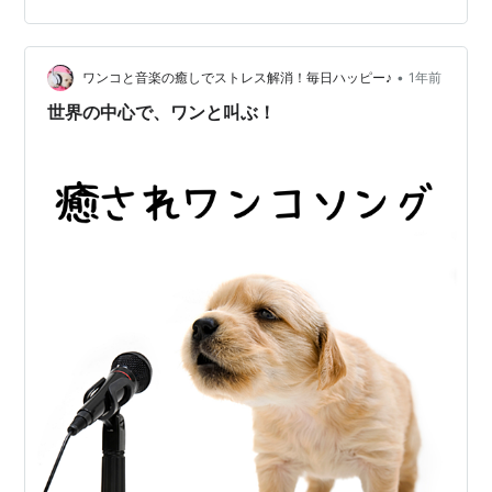
いる！」それが興味があった本だと、本当にワクワクす
る。 さて、今週金曜の更新。それなりの本が新たに入荷
されている。 そこに1冊の本が、新たに視聴可能になって
•
ワンコと音楽の癒しでストレス解消！毎日ハッピー♪
1年前
いることを…
世界の中心で、ワンと叫ぶ！