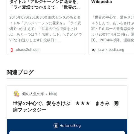
タイトル「アルジャーノンに花束を」
Wikipedia
「ライ麦畑でつかまえて」「世界の中
心で愛をさけぶ」あと一つは？
2015年07月25日08:00 四大センスのあるタ
『世界の中心で、愛をさ
イトル「アルジャーノンに花束を」「ライ麦
ゅうしんで、あいをさけ
畑でつかまえて」「世界の中心で愛をさけ
家・片山恭一の青春恋愛
ぶ」あと一つは？ 1 名前：以下、＼(^o^)／で
より2001年4月に刊行。
VIPがお送りします[] 投稿日：
[1]。 2004年以降、漫
2015/05/02(土) 16:28:57.500
ドラマ化・ラジオドラマ
chaos2ch.com
ja.wikipedia.org
ID:A+6bT3wB+.net ひぐらしのなく頃に 2 名
る。 2001年初版刊行。初
前：以下、＼(^o^)／でVIPがお送りします[]
当初はさほど話題にな...
投...
関連ブログ
•
銀の人魚の海
1年前
世界の中心で、愛をさけぶ ★★★ まさみ 難
病ファンタジー