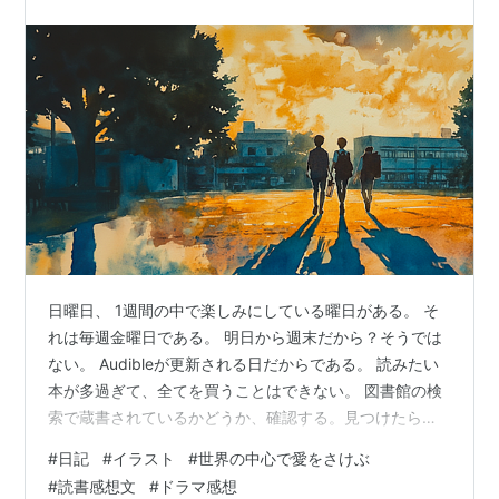
グジュビロ磐田の監督を 少しして…
日曜日、 1週間の中で楽しみにしている曜日がある。 そ
れは毎週金曜日である。 明日から週末だから？そうでは
ない。 Audibleが更新される日だからである。 読みたい
本が多過ぎて、全てを買うことはできない。 図書館の検
索で蔵書されているかどうか、確認する。見つけたらす
ぐに予約。でも、人気の本は100番台なんていうことも結
#
日記
#
イラスト
#
世界の中心で愛をさけぶ
構ある。待てない。 そんな時にAudibleの最新リストをチ
#
読書感想文
#
ドラマ感想
ェックする。 「おお、この本が新しく視聴可能になって