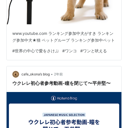
www.youtube.com ランキング参加中犬がすき ランキン
グ参加中犬★猫 ペットグループ ランキング参加中ペット
#
世界の中心で愛をさけぶ
#
ワンコ
#
ワンと吠える
•
cafe_okona’s blog
2年前
ウクレレ初心者参考動画-瞳を閉じて〜平井堅〜