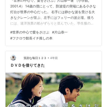
『世界の中心で、愛をさけぶ』片山恭一著 （小学館,
2001.4） 14歳の僕にとって、防波堤の突端にある小さな
灯台が世界の中心だった。 右手には静かな波を受ける大
きなクレーンが並ぶ、左手にはフェリーの波止場。後ろ
には、遠洋漁業の船がずらりと並んでいた。学生服の僕
は防波堤に座り、足をぶらぶらさせながら、外海へ向か
#
世界の中心で愛をさけぶ
#
片山恭一
う船を見ていた。 その灯台は、地図的には観光地の長崎
#
フクロウ館長イチ推しの本
市の真ん中に位置し、長崎港へ入ってくる船のランドマ
ークになっている。そこから世界遺産であるグラバー邸
やジャイアント・カンチレバー・クレーンや稲佐山が見
渡せる。すり鉢状の長崎の街の底にある絶景ポイントな
•
笑顔な毎日１２３
4年前
のだが、ほとんどの人は知らない。理…
ＤＶＤを借りてきた