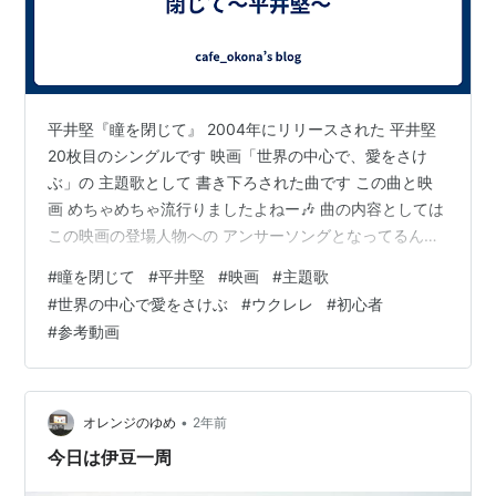
平井堅『瞳を閉じて』 2004年にリリースされた 平井堅
20枚目のシングルです 映画「世界の中心で、愛をさけ
ぶ」の 主題歌として 書き下ろされた曲です この曲と映
画 めちゃめちゃ流行りましたよねー🎶 曲の内容としては
この映画の登場人物への アンサーソングとなってるんだ
そうです 曲の切ない内容と 平井堅さんの声が合わさって
#
瞳を閉じて
#
平井堅
#
映画
#
主題歌
ホントにいい曲🎶 ウクレレでもどうですかー？？
#
世界の中心で愛をさけぶ
#
ウクレレ
#
初心者
#
参考動画
•
オレンジのゆめ
2年前
今日は伊豆一周