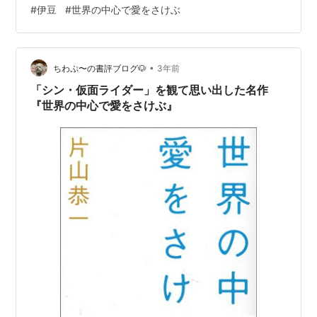
最高 ですけどなかなかそんな 未来はやって来ない世界の
#
伊豆
#
世界の中心で愛をさけぶ
中心で愛をさけぶの ロケ地にもなった伊豆はいたるとこ
ろにドラマで登場した ところに行けちゃう稲取や今井浜
海岸でも撮影が 行われていたはず - YouTube 何度みても
•
素敵なドラマ ずっと見ていたので 娘ちゃんまでセカチュ
ちわぷ〜の書評ブログ🐶
3年前
ウファンに ちょっとうれしかった松崎にお泊まりして 聖
「シン・仮面ライダー」を観て思い出した名作
地巡礼したこ…
『世界の中心で愛をさけぶ』