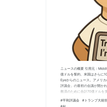
ニュースの概要 引用元：Middl
億ドルを誓約、米国はさらに100億ド
Eyeからのニュース。アメリカ
評議会」の最初の会議が開かれ
救済のために合計70億ドルを
すと発表しました。ガザ地区
#
平和評議会
#
トランプ大統
ます。世界銀行がこれらの資
#
AI