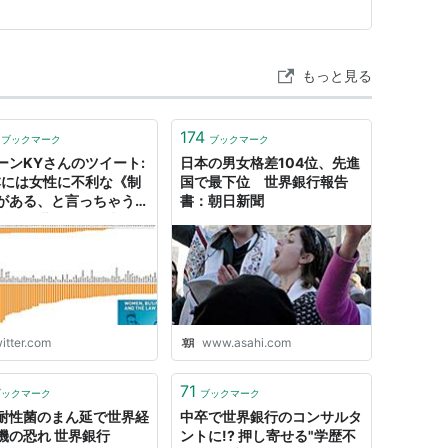
もっと見る
174
ブックマーク
ブックマーク
ーンKYさんのツイート:
日本の男女格差104位、先進
本には女性に不利な《制
国で最下位 世界銀行報告
がある、と言っちゃうと
書：朝日新聞
くて、世界銀行が出して
OMEN, BUSINESS
 THE LAW"だと日本は
完全に男女差がない国の
に数え
itter.com
www.asahi.com
71
ブックマーク
ブックマーク
耐性菌のまん延で世界経
中卒で世界銀行のコンサルタ
機の恐れ 世界銀行
ントに!? 押し寄せる"学歴不