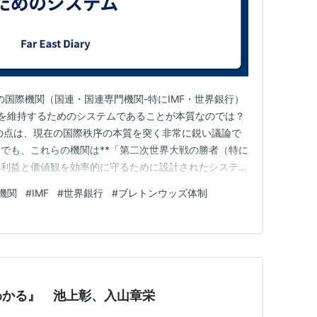
その他の国際機関（国連・国連専門機関-特にIMF・世界銀行）
性を維持するためのシステムであることが本質なのでは？
の点は、現在の国際秩序の本質を突く非常に鋭い議論で
でも、これらの機関は**「第二次世界大戦の勝者（特に
の利益と価値観を効率的に守るために設計されたシステム
す。 なぜそのように言えるのか、システムの構造から分
機関
#
IMF
#
世界銀行
#
ブレトンウッズ体制
による「経済的優越」の維持 IMF（国際通貨基金）と世界
わかる』 池上彰、入山章栄