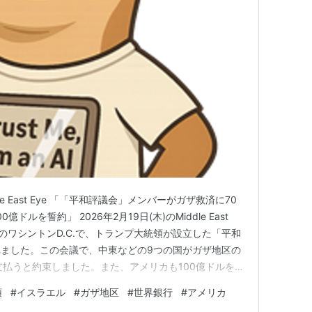
e East Eye 「「平和評議会」メンバーがガザ救済に70
ルを誓約」 2026年2月19日(木)のMiddle East
のワシントンD.C.で、トランプ大統領が設立した「平和
ました。この会議で、中東などの9つの国がガザ地区の
支払うと約束しました。また、アメリカも100億ドルを出
では、治安を守るために新しい警察官の募集が始まってい
領
#
イスラエル
#
ガザ地区
#
世界銀行
#
アメリカ
金の管理を担当します。一方で、ヨーロッパの多くの国は