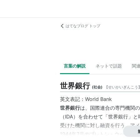
はてなブログ トップ
言葉の解説
ネットで話題
関
世界銀行
(
社会
)
【
せいかいぎんこう
英文表記：
World Bank
世界銀行
は、
国際連合
の専門機関の
（
IDA
）を合わせて「
世界銀行
」と
受けた機関に対し融資を行う。
アメ
1944年7月の
ブレトン・ウッズ協定