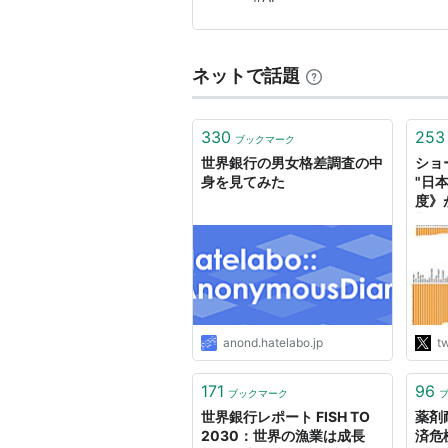
この…
ネットで話題
330
253
ブックマーク
世界銀行の男女格差調査の中
ショ
身を見てみた
"日
度》
難し
る"W
AND
ほぼ
一つ
anond.hatelabo.jp
tw
171
96
ブックマーク
世界銀行レポート FISH TO
薬剤
2030：世界の漁業は成長
済危