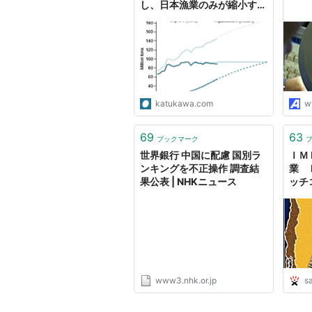
し、日本漁業のみが縮小する
- 勝川俊雄公式サイト
katukawa.com
w
69
63
ブックマーク
世界銀行 中国に配慮 国別ラ
ＩＭ
ンキングを不正操作 調査結
業 
果公表 | NHKニュース
ッチ
帳 Im
www3.nhk.or.jp
sa