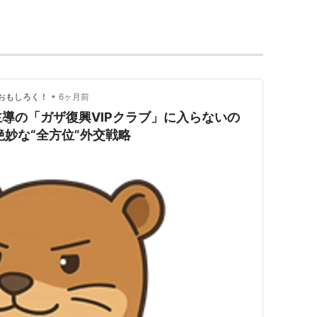
始した。
数国間投資保証機関
（
MIGA
）、
国際投資紛争解決セ
界銀行グループ
」とも呼ばれている。
•
おもしろく！
6ヶ月前
導の「ガザ復興VIPクラブ」に入らないの
絶妙な“全方位”外交戦略
ID
）