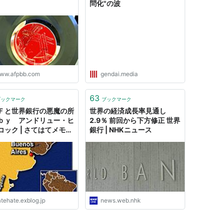
問化"の波
ww.afpbb.com
gendai.media
63
ブックマーク
ブックマーク
Ｆと世界銀行の悪魔の所
世界の経済成長率見通し
ｂｙ アンドリュー・ヒ
2.9％ 前回から下方修正 世界
コック | さてはてメモ
銀行 | NHKニュース
agine & Think!
tehate.exblog.jp
news.web.nhk