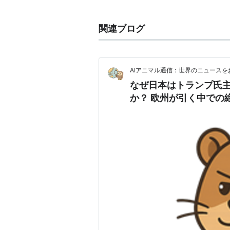
1946年6月から
世界銀行
の業務を開
その後、
国際金融公社
（
IFC
）、
多
関連ブログ
ンター
（
ICSID
）が設立されて「
世
世界銀行グループ
AIアニマル通信：世界のニュースを
国際復興開発銀行
（
IBRD
）
なぜ日本はトランプ氏主
国際開発協会
（
IDA
）
か？ 欧州が引く中での
国際金融公社
（
IFC
）
多数国間投資保証機関
（
MIGA
）
国際投資紛争解決センター
（
ICS