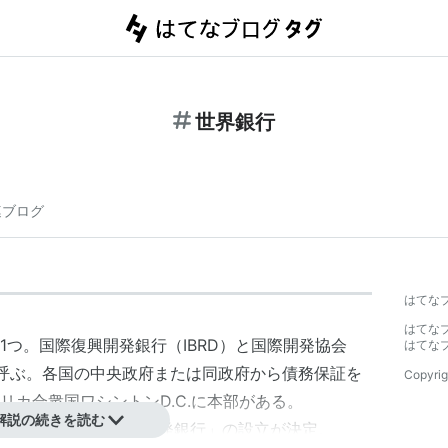
世界銀行
連ブログ
】
はてな
はてな
1つ。
国際復興開発銀行
（
IBRD
）と
国際開発協会
はてな
呼ぶ。各国の中央政府または同政府から債務保証を
Copyrig
リカ合衆国
ワシントンD.C.
に本部がある。
解説の続きを読む
によって「
国際復興開発銀行
」の設立が決定。