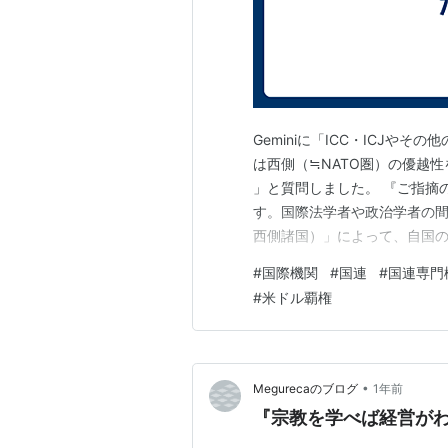
Geminiに「ICC・ICJや
は西側（≒NATO圏）の優越
」と質問しました。 『ご指摘
す。国際法学者や政治学者の間
西側諸国）」によって、自国
である**という見方が有力で
#
国際機関
#
国連
#
国連専門
析します。 1. 金融システム
#
米ドル覇権
銀行は、戦後の「ブレトン…
•
Megurecaのブログ
1年前
『宗教を学べば経営が