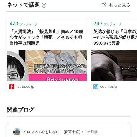
ネットで話題
もっと見る
被疑者から自白を引き出すために長時間の拘留、つまり
人質として容疑者を警察なり、あるいは検察なりの施設
に隔離してしまう、という行為を指します。…
473
293
ブックマーク
ブックマーク
「人質司法」「接見禁止」責め／16歳
英誌が報じる「日本の
少女がショック「餓死」／そもそも担
─だから冤罪が繰り返さ
当検事は問題児
99.8％は異常
facta.co.jp
courrier.jp
関連ブログ
•
ヒロシマの心を世界に [春宵十話]
1ヶ月前