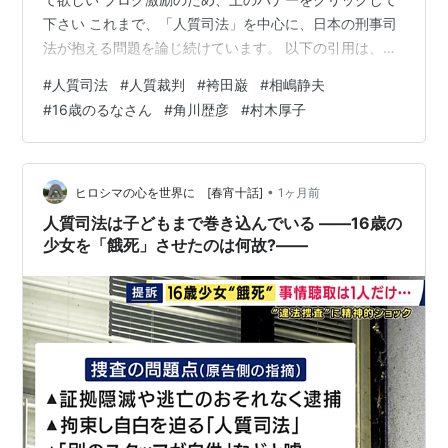
下さい これまで、「人質司法」を中心に、日本の刑事司
法が抱える問題を論じ続けています。 以下の引用は、す
べて村木厚子さんの著書『あきらめない刑事司法』に記
#
人質司法
#
人質裁判
#
袴田巌
#
相嶋静夫
載されている内容に基づいています。また、ネット上に
#
16歳のるなさん
#
角川歴彦
#
村木厚子
参考になる記載がある場合には、あわせてリンクとして
示しています。 今回強調したいのは、様々な具体例が表
に出て、日本の刑事司法に問題が多いことは周知の事実
であるにもかかわらず、警察・検察・裁判所という司法
•
ヒロシマの心を世界に [春宵十話]
1ヶ月前
側の「反省」が真摯なものかどうかという…
人質司法は子どもまで巻き込んでいる ――16歳の
少女を「餓死」させたのは何故?――