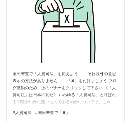
国民審査で「人質司法」を変えよう ――それ以外の意思
表示の方法がありません―― 「✖」を付けましょう ブロ
グ激励のため、上のバナーをクリックして下さい 《「人
質司法」は日本の恥だ》 いわゆる「人質司法」と呼ばれ
る問題がいかに酷いものであるのかについては、これま
で何度か問題提起をしてきました。基本的な教科書は、
#
人質司法
#
国民審査で「✖」
冤罪事件の被害者になった元厚労省事務次官の村木厚子
さん著の『おどろきの刑事司法』です。 まず「人質司
法」とは、警察、検察、裁判所がいわば一体になって、