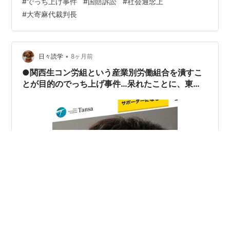
#
でっち上げ事件
#
国賠訴訟
#
社会通念上
ン事件。一方、以下にスライドを引用しているように、
#
大寄麻代裁判長
大阪高裁・和田真裁判長の判決は素晴らしかった。ま
た、《京都地裁判決で、求刑10年が無罪に》（← そもそ
も、検察の求刑10年がデタラメではあります）。 デモク
ラシータイムス✕Tans…
•
日々読学
8ヶ月前
●関西生コン労組という産業別労働組合を潰すこ
とが目的のでっち上げ事件…呆れたことに、東京
地裁での国賠訴訟では「不当な捜査にお墨付きを
与える判決」