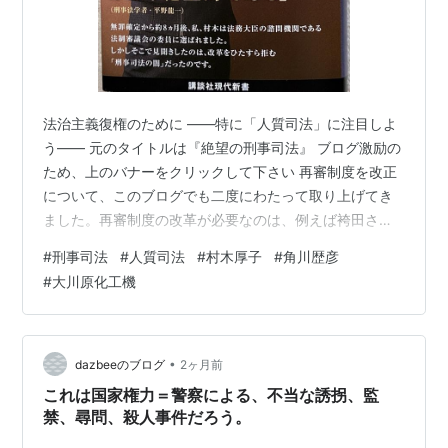
法治主義復権のために ――特に「人質司法」に注目しよ
う―― 元のタイトルは『絶望の刑事司法』 ブログ激励の
ため、上のバナーをクリックして下さい 再審制度を改正
について、このブログでも二度にわたって取り上げてき
ました。再審制度の改革が必要なのは、例えば袴田さん
のような冤罪を許さない体制を作るためなのですが、
#
刑事司法
#
人質司法
#
村木厚子
#
角川歴彦
「改正」と言いながら改悪になってしまうのが今回の問
#
大川原化工機
題点でした。 第一回目の「再審制度改正の問題点――抗
告は完全禁止に――」と第二回目の「「検察の抗告は全
面禁止」以外の選択肢はなし――平口法務大臣の「詭
弁」から判断しよう――」を斜め読みで結構ですので、
•
dazbeeのブログ
2ヶ月前
御覧頂ければ幸いです。[リンクは、右クリック…
これは国家権力＝警察による、不当な誘拐、監
禁、尋問、殺人事件だろう。