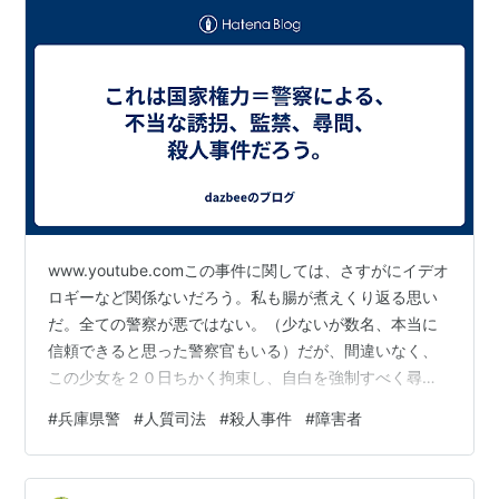
www.youtube.comこの事件に関しては、さすがにイデオ
ロギーなど関係ないだろう。私も腸が煮えくり返る思い
だ。全ての警察が悪ではない。（少ないが数名、本当に
信頼できると思った警察官もいる）だが、間違いなく、
この少女を２０日ちかく拘束し、自白を強制すべく尋問
し続けた者たちは、悪であり、事実上の殺人を犯したの
#
兵庫県警
#
人質司法
#
殺人事件
#
障害者
だ。やっていることはおよそ、まともな思考能力のある
大人がすることではない。どう考えても、勾留する必要
がそもそもない、親御さんの障害者施設で働く１６歳の