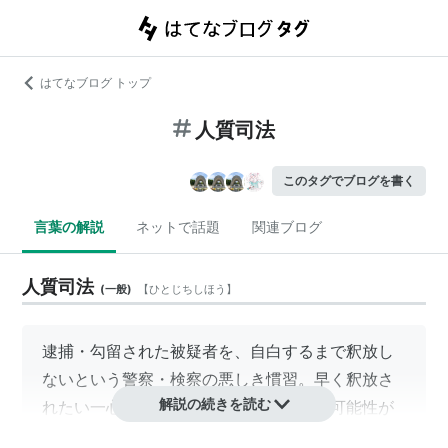
はてなブログ トップ
人質司法
このタグでブログを書く
言葉の解説
ネットで話題
関連ブログ
人質司法
(
一般
)
【
ひとじちしほう
】
逮捕・勾留された被疑者を、自白するまで釈放し
ないという警察・検察の悪しき慣習。早く釈放さ
解説の続きを読む
れたい一心から、嘘の供述をしてしまう可能性が
高く、冤罪事件の温床に。