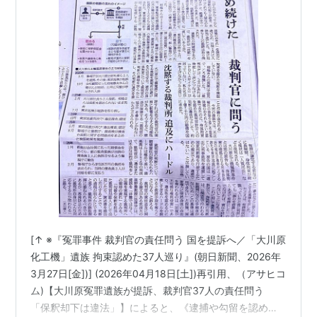
[↑ ※『冤罪事件 裁判官の責任問う 国を提訴へ／「大川原
化工機」遺族 拘束認めた37人巡り』(朝日新聞、2026年
3月27日[金])] (2026年04月18日[土])再引用、（アサヒコ
ム)【大川原冤罪遺族が提訴、裁判官37人の責任問う
「保釈却下は違法」】によると、《逮捕や勾留を認め、