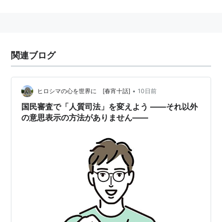
http://jitsuyou.blog48.fc2.com/blog-entry-291.html
関連ブログ
•
ヒロシマの心を世界に [春宵十話]
10日前
国民審査で「人質司法」を変えよう ――それ以外
の意思表示の方法がありません――