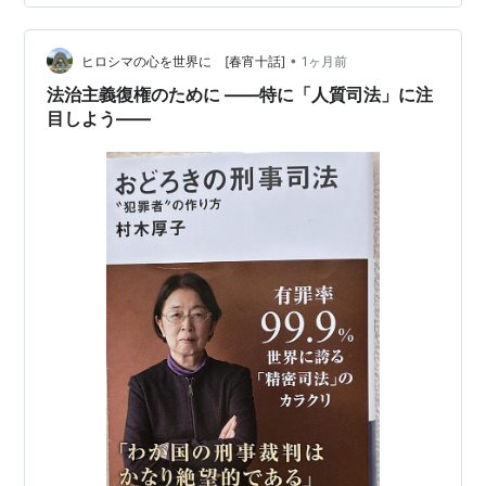
あるはずであるが、それも無視されました。逮捕容疑
は、成人男性のスタッフと共謀して利用者の顎を押さえ
つける「暴行」をおこなった、というものでした。勾留
•
ヒロシマの心を世界に [春宵十話]
1ヶ月前
期間中、ルナさんは、何度も無実を…
法治主義復権のために ――特に「人質司法」に注
目しよう――