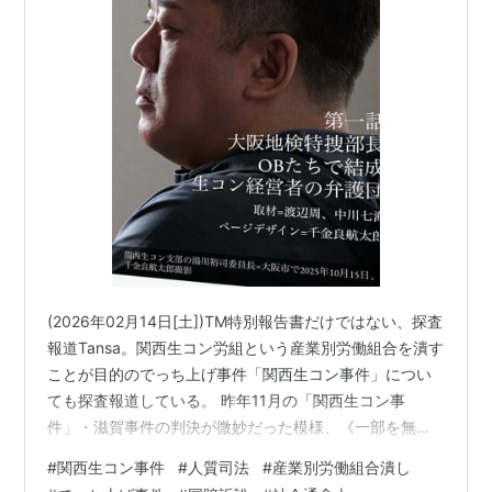
(2026年02月14日[土])TM特別報告書だけではない、探査
報道Tansa。関西生コン労組という産業別労働組合を潰す
ことが目的のでっち上げ事件「関西生コン事件」につい
ても探査報道している。 昨年11月の「関西生コン事
件」・滋賀事件の判決が微妙だった模様、《一部を無罪
としながら一部について有罪の執行猶予付き判決が言い
#
関西生コン事件
#
人質司法
#
産業別労働組合潰し
渡された》。裁判官でさえも理解してくれない関西生コ