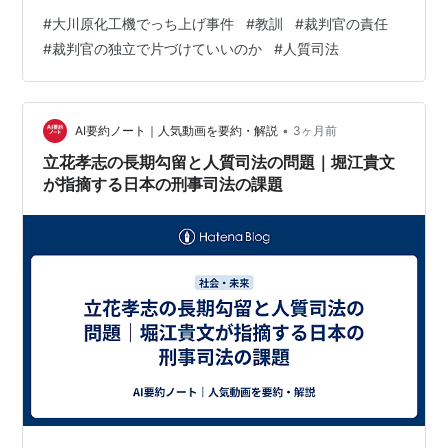
保釈請求を退け続けた裁判官37人の判断は違法だ――。
#
大川原化工機でっち上げ事件
#
教訓
#
裁判官の責任
…今回の提訴では、不正輸出の容疑や逃亡や証拠隠滅の
#
裁判官の独立で片づけていいのか
#
人質司法
おそれもないと認識できたのに、身体拘束を認めた裁判
官計37人の判断は違法だとして、約1億7千万円の賠償を
国に求めた。…有罪が確定する前なのに長期間、身体拘
束が続く現状は「人質司法」などと批判される。大川原
•
AI要約ノート｜人気動画を要約・解説
3ヶ月前
化工…
立花孝志の長期勾留と人質司法の問題｜堀江貴文
が指摘する日本の刑事司法の課題