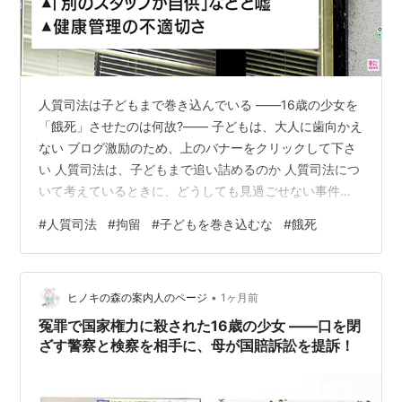
人質司法は子どもまで巻き込んでいる ――16歳の少女を
「餓死」させたのは何故?―― 子どもは、大人に歯向かえ
ない ブログ激励のため、上のバナーをクリックして下さ
い 人質司法は、子どもまで追い詰めるのか 人質司法につ
いて考えているときに、どうしても見過ごせない事件に
出会いました。16歳の少女が、逮捕・勾留の後に体調を
#
人質司法
#
拘留
#
子どもを巻き込むな
#
餓死
崩し、ついには亡くなったという事件です。子どもは、
本来、社会全体で守られなければなりません。ところ
が、守る側であるはずの捜査機関の行為が、結果として
•
一人の子どもを死へと追い込んだのではないか。そう考
ヒノキの森の案内人のページ
1ヶ月前
えると、怒りと悲しみを抑えることができません。 この
冤罪で国家権力に殺された16歳の少女 ――口を閉
事件が改めて注目されているのは、亡…
ざす警察と検察を相手に、母が国賠訴訟を提訴！