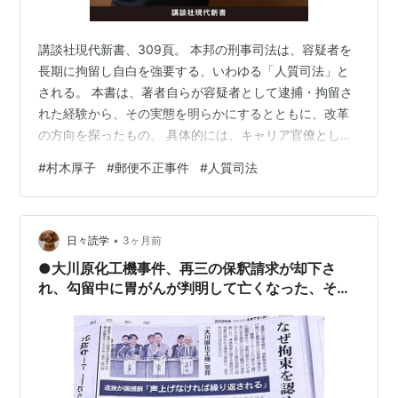
講談社現代新書、309頁。 本邦の刑事司法は、容疑者を
長期に拘留し自白を強要する、いわゆる「人質司法」と
される。 本書は、著者自らが容疑者として逮捕・拘留さ
れた経験から、その実態を明らかにするとともに、改革
の方向を探ったもの。 具体的には、キャリア官僚として
厚労省社会・援護局障害保険福祉部企画課長であった
#
村木厚子
#
郵便不正事件
#
人質司法
2009年、「郵便不正事件」で虚偽有印公文書作成・同行
使容疑で逮捕される。 本件は、心身障害者団体が「割引
制度」を利用してDM等の郵便物を安価に送付するため、
•
担当課長であった著者から不正に「証明書」の交付を受
日々読学
3ヶ月前
けたとされる。 元々、身に覚えのない著者は、一貫して
●大川原化工機事件、再三の保釈請求が却下さ
無実を主張したが担当検事はこれを認…
れ、勾留中に胃がんが判明して亡くなった、その
人質司法の「教訓」は？ 「裁判官の独立」で片
づけていいのか？