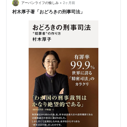
•
少女を、勾留という名の監禁状態において、暴行事件の
アーバンライフの愉しみ
2ヶ月前
犯人だと尋問し続けた。これは、暴走した国家権力によ
村木厚子著「おどろきの刑事司法」
る、事実上の誘拐監禁暴行殺人事件では…