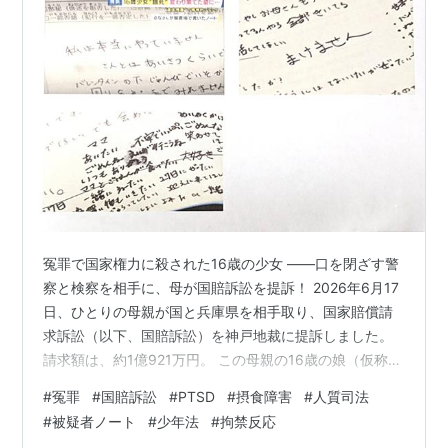
冤罪で国家権力に殺された16歳の少女 ――口を閉ざす警
察と検察を相手に、母が国賠訴訟を提訴！ 2026年6月17
日、ひとりの母親が国と兵庫県を相手取り、国家賠償請
求訴訟（以下、国賠訴訟）を神戸地裁に提訴しました。
請求額は、約1億921万円。 この母親の16歳の娘（仮称：
ルナさんとする）が、身に覚えのない〝無実の罪〝を着
#
冤罪
#
国賠訴訟
#
PTSD
#
摂食障害
#
人質司法
せられ、突然警察に逮捕、１８日間も拘留され続け、弁
#
被疑者ノート
#
少年法
#
拘禁反応
護士以外の接見を拒否されました。本来少年法の適用が