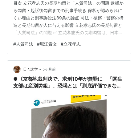
目次 立花孝志氏の長期勾留と「人質司法」の問題 逮捕か
ら勾留・起訴後勾留までの刑事手続き 保釈が認められに
くい理由と刑事訴訟法89条の論点 司法・検察・警察の構
造と長期勾留が人に与える影響 立花孝志氏の長期勾留と
「人質司法」の問題 ✅ 立花孝志氏の長期勾留は、日本の
刑事司法で長く問題視されてきた「人質司法」を考える
#
人質司法
#
堀江貴文
#
立花孝志
うえで重要な事例です。 ✅ 否認している人ほど保釈され
にくい運用は、事実上、自白や態度変更を迫る圧力にな
りやすいです。 ✅ 名誉毀損のように比較的重い身体犯罪
•
ではない事件でも長期勾留が続く点に、制度運用上の大
日々読学
5ヶ月前
きな論点があります。 長期勾留が問題になる理由 立花孝
●《京都地裁判決で、求刑10年が無罪に 「関生
志氏の長期勾留は、単に…
支部は産別労組」、恐喝とは「到底評価できな
い」》…《憲法上の「労働基本権」を裁判所も理
解したかと思われて》いたが…