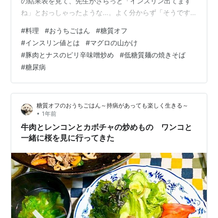
の結果表を見て、先生がさらっと「インスリン出てます
ね」とおっしゃったような…。よく分からず「そうです
か」としか返事ができなかった。家に帰って、検査結果
#
料理
#
おうちごはん
#
糖質オフ
表を見ると、確かに数値があった。アレ？今まで検査し
#
インスリン値とは
#
マグロの山かけ
ていなかった項目だ。 しかも基準内。それってどういう
#
豚肉とナスのピリ辛味噌炒め
#
低糖質麺の焼きそば
こと？ もくじ 夕食 マグロの山かけ 豚肉とナスのピリ辛
#
糖尿病
味噌炒め 昼食 低糖質焼きそば ひとこと インスリン値 夕
食 マグロの山かけ 〇マグロ（キハダマグロ）・山芋・醤
油・ワサビ マグロを角切り…
糖質オフのおうちごはん～持病があっても楽しく生きる～
•
1年前
牛肉とレンコンとカボチャの炒めもの ワンコと
一緒に桜を見に行ってきた