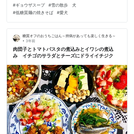
のオーブン焼き ○鶏もも肉・クリスタル岩塩・黒コショ
#
ギョウザスープ
#
雪の散歩 犬
ウ・クレイジーソルト 鶏肉をスジ切りして、肉たたきで
#
低糖質麺の焼きそば
#
愛犬
厚みを均等にする。岩塩をすりおろし、まぶす。２５０
度のオーブンで２０分焼く。黒コショウとクレイジーソ
ルトをお好みで。 クリスタル…
糖質オフのおうちごはん～持病があっても楽しく生きる～
•
3年前
肉団子とトマトパスタの煮込みとイワシの煮込
み イチゴのサラダとチーズにドライイチジク