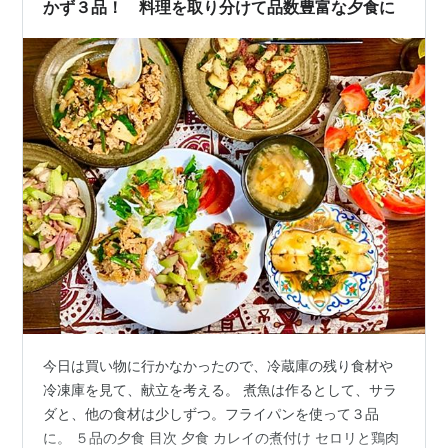
かず３品！ 料理を取り分けて品数豊富な夕食に
今日は買い物に行かなかったので、冷蔵庫の残り食材や
冷凍庫を見て、献立を考える。 煮魚は作るとして、サラ
ダと、他の食材は少しずつ。フライパンを使って３品
に。 ５品の夕食 目次 夕食 カレイの煮付け セロリと鶏肉