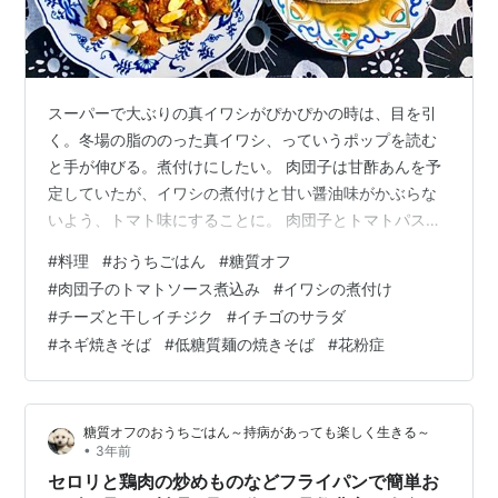
スーパーで大ぶりの真イワシがぴかぴかの時は、目を引
く。冬場の脂ののった真イワシ、っていうポップを読む
と手が伸びる。煮付けにしたい。 肉団子は甘酢あんを予
定していたが、イワシの煮付けと甘い醤油味がかぶらな
いよう、トマト味にすることに。 肉団子とトマトパスタ
の煮込み、イワシの煮込みの夕食 目次 夕食 肉団子のト
#
料理
#
おうちごはん
#
糖質オフ
マトソース煮込み 真イワシの煮つけ イチゴのサラダ お
#
肉団子のトマトソース煮込み
#
イワシの煮付け
つまみ 昼食 低糖質麺のネギ焼きそば ひとこと 本日くし
#
チーズと干しイチジク
#
イチゴのサラダ
ゃみが出る･･･ 夕食 肉団子のトマトソース煮込み ○肉団
#
ネギ焼きそば
#
低糖質麺の焼きそば
#
花粉症
子（合い挽き肉・玉ねぎ・卵・サイリウム（オオバコフ
ァイバー）・低糖質パン粉・塩・コショウ・ナツメ
グ）・小麦粉・サラダ油 ○ト…
糖質オフのおうちごはん～持病があっても楽しく生きる～
•
3年前
セロリと鶏肉の炒めものなどフライパンで簡単お