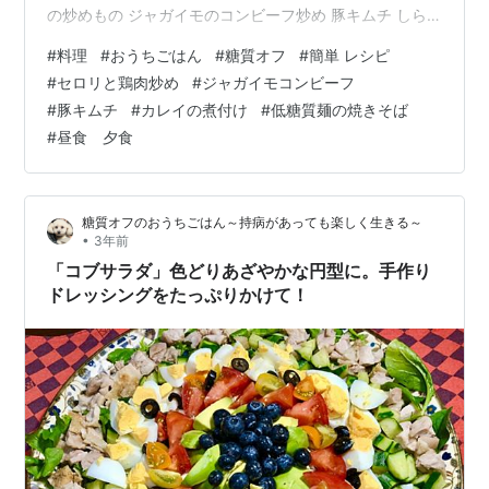
の炒めもの ジャガイモのコンビーフ炒め 豚キムチ しら
すサラダ 昼食 低糖質麺の焼きそば ひとこと 煮魚のリメ
#
料理
#
おうちごはん
#
糖質オフ
#
簡単 レシピ
イク 夕食 カレイの煮付け ○カラスカレイ・ネギ ○出汁
#
セロリと鶏肉炒め
#
ジャガイモコンビーフ
の素・醤油・ラカント・酒・片栗粉 調味料を合わせて煮
#
豚キムチ
#
カレイの煮付け
#
低糖質麺の焼きそば
汁を作る。沸騰したら、カレイを入れて８分煮る。水溶
#
昼食 夕食
き片栗粉でとろみをつける。 カレイの煮付け 魚を煮なが
らフライパンの３品料理へ。 セロリと鶏肉の炒めもの ○
セロリ・鶏肉・ベ…
糖質オフのおうちごはん～持病があっても楽しく生きる～
•
3年前
「コブサラダ」色どりあざやかな円型に。手作り
ドレッシングをたっぷりかけて！