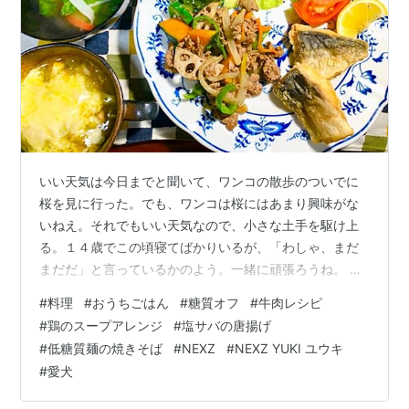
いい天気は今日までと聞いて、ワンコの散歩のついでに
桜を見に行った。でも、ワンコは桜にはあまり興味がな
いねえ。それでもいい天気なので、小さな土手を駆け上
る。１４歳でこの頃寝てばかりいるが、「わしゃ、まだ
まだだ」と言っているかのよう。一緒に頑張ろうね。 ワ
ンコと桜 もくじ 夕食 牛肉とレンコンとカボチャの炒め
#
料理
#
おうちごはん
#
糖質オフ
#
牛肉レシピ
もの 塩サバの唐揚げ 鶏スープのチーズがけ 昼食 低糖質
#
鶏のスープアレンジ
#
塩サバの唐揚げ
麺焼きそば ひとこと 突然？日本に来たNEXZ 夕食 牛肉と
#
低糖質麺の焼きそば
#
NEXZ
#
NEXZ YUKI ユウキ
レンコンとカボチャの炒めもの 〇牛バラ肉・レンコン・
#
愛犬
カボチャ・玉ねぎ・ニンジン・ピーマン 〇塩・コショ
ウ・バター・赤ワイン・醤油・コンソメスープの素 フラ