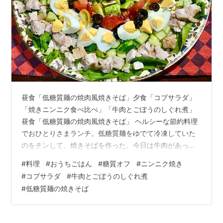
昼食「低糖質麺の焼肉風焼きそば」夕食「コブサラダ」
「焼きニンニク食べ比べ」「牛肉とごぼうのしぐれ煮」
昼食「低糖質麺の焼肉風焼きそば」 ヘルシーな節約料理
でおひとりさまランチ。低糖質麺をゆでて冷凍していた
のをチンして、焼きそばを作った。今日は牛肉があった
ので、焼肉風焼きそばにしてみた。野菜と肉を低糖質焼
#
料理
#
おうちごはん
#
糖質オフ
#
ニンニク焼き
肉のタレで炒めて、麺と炒める。 低糖質麺の焼肉風焼き
#
コブサラダ
#
牛肉とごぼうのしぐれ煮
そば 焼肉のタレの甘みと、ボリュームがあって美味しい
#
低糖質麺の焼きそば
ねえ。 低糖質麵の焼肉風焼きそば 生ワカメサラダ たま
ごの味噌汁 夕食 夜は、買っておいた鶏肉を焼いてコブサ
ラダにする。今日は手作りドレッシングに挑戦。 「コブ