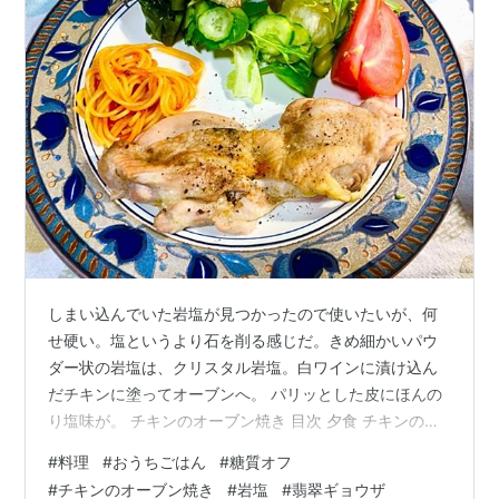
しまい込んでいた岩塩が見つかったので使いたいが、何
せ硬い。塩というより石を削る感じだ。きめ細かいパウ
ダー状の岩塩は、クリスタル岩塩。白ワインに漬け込ん
だチキンに塗ってオーブンへ。 パリッとした皮にほんの
り塩味が。 チキンのオーブン焼き 目次 夕食 チキンのオ
ーブン焼き 翡翠ギョウザのスープ 昼食 低糖質麺の焼き
#
料理
#
おうちごはん
#
糖質オフ
そば ひとこと 雪が降ってもワンコのお散歩 夕食 チキン
#
チキンのオーブン焼き
#
岩塩
#
翡翠ギョウザ