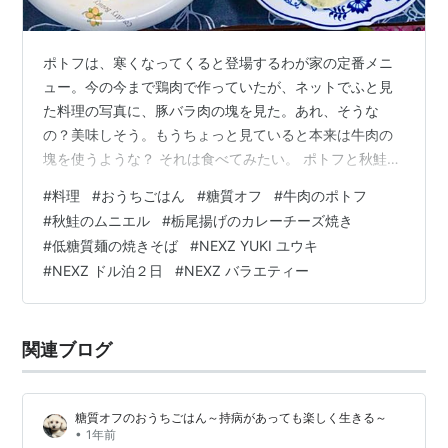
ポトフは、寒くなってくると登場するわが家の定番メニ
ュー。今の今まで鶏肉で作っていたが、ネットでふと見
た料理の写真に、豚バラ肉の塊を見た。あれ、そうな
の？美味しそう。もうちょっと見ていると本来は牛肉の
塊を使うような？ それは食べてみたい。 ポトフと秋鮭の
ムニエルの夕食 もくじ 夕食 牛の塊肉のポトフ 秋鮭のム
#
料理
#
おうちごはん
#
糖質オフ
#
牛肉のポトフ
ニエル 栃尾揚げのカレーチーズ焼き 昼食 低糖質麺のポ
#
秋鮭のムニエル
#
栃尾揚げのカレーチーズ焼き
トフスープスパゲッティ ひとこと 「ドル泊2日 EP.51」
#
低糖質麺の焼きそば
#
NEXZ YUKI ユウキ
にNEXZ出演 夕食 牛の塊肉のポトフ 〇牛肩肉・玉ねぎ・
#
NEXZ ドル泊２日
#
NEXZ バラエティー
ジャガイモ・ニンジン・ローリエ・コンソメスープの
素・塩・コショウ・パセリ・粒マスタード 牛肩肉を分け
て切る。フライパンで…
関連ブログ
糖質オフのおうちごはん～持病があっても楽しく生きる～
•
1年前