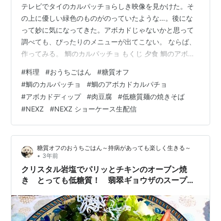
テレビでタイのカルパッチョらしき映像を見かけた。そ
の上に優しい緑色のものがのっていたような…。後にな
って妙に気になってきた。アボカドじゃないかと思って
調べても、ぴったりのメニューが出てこない。 ならば、
作ってみる。 鯛のカルパッチョ もくじ 夕食 鯛のアボカ
ドカルパッチョサラダ 肉豆腐 昼食 低糖質麺の焼きそば
#
料理
#
おうちごはん
#
糖質オフ
ひとこと NEXZ「ショーケース」大阪2日目の生配信 夕食
#
鯛のカルパッチョ
#
鯛のアボカドカルパチョ
鯛のアボカドカルパッチョサラダ 〇鯛・アボカド・レタ
#
アボカドディップ
#
肉豆腐
#
低糖質麺の焼きそば
ス・キュウリ・トマト・とびっこ 〇クレイジーソルト・
#
NEXZ
#
NEXZ ショーケース生配信
レモン・塩・コショウ・マヨネーズ・和風ドレッシング
（リケンのノンオイルシリーズ） お皿にちぎったレタス
と輪切りのキュウリを…
糖質オフのおうちごはん～持病があっても楽しく生きる～
•
3年前
クリスタル岩塩でパリッとチキンのオーブン焼
き とっても低糖質！ 翡翠ギョウザのスープを
添えて