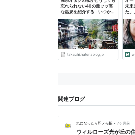
温泉オタクの私がどうしても
オー
忘れられない40の最ッッ高
未来
な温泉を紹介する - いつか住
た」
みたい三軒茶屋
た来
ュー
takachi.hatenablog.jp
w
関連ブログ
•
気になったら即メモ帳
7ヶ月前
ウィルローズ光が丘の