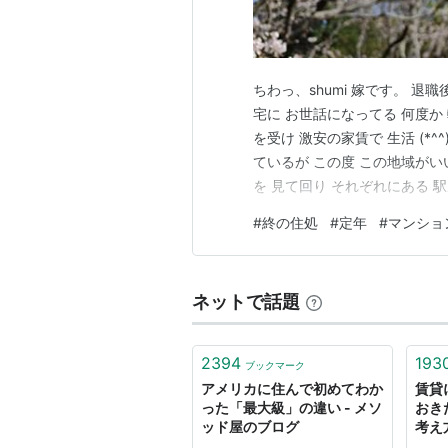
ちわっ、shumi 嫁です。 退職
宅に お世話になってる 何度か
を受け 激安の家賃で 生活 (*^
ているが この度 この地域がいい
を 見て回り それぞれにある 
な地域 いろんな地域を 見てき
#
終の住処
#
定年
#
マンショ
まり賑やかなのもどうかな とか
ネットで話題
2394
193
ブックマーク
アメリカに住んで初めてわか
賃貸
った「最大級」の違い - メソ
おき
ッド屋のブログ
考え
す前