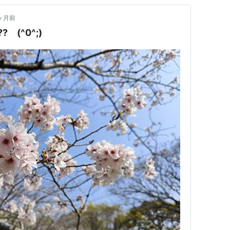
ヶ月前
(^0^;)