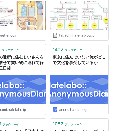
ogetter.com
takachi.hatenablog.jp
1
1402
ブックマーク
ブックマーク
の近所に住むじいさんを
東京に住んでいない俺がどこ
乗せて買い物に連れて行
で文化を享受しているか
三日後
nond.hatelabo.jp
anond.hatelabo.jp
3
1082
ブックマーク
ブックマーク