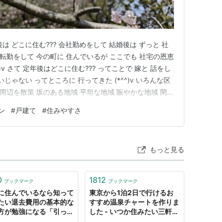
後は どこに住む??? 会社勤めをして 結婚後は ずっと 社
 転勤をして 今の町に 住んでいるが ここでも 社宅の恩恵
^)v さて 定年後はどこに住む??? ってことで 嫁と 話をし
じゃない ってところに 行ってきた (*^^)v いろんな区
駅周辺を散策 坂のある地域 平坦な地域 賑やかな地域 閑静
たが 老後を考えると 坂がきつい地域はどうかな とか あ
ン
#
戸建て
#
住みやすさ
 それでも そこそこ便利…
もっと見る
0
1812
ブックマーク
ブックマーク
に住んでいるなら知って
東京から1泊2日で行けるお
たい退去費用の基本的な
すすめ温泉チャートを作りま
方が勉強になる「引っ越
した - いつか住みたい三軒茶
に知りたかった」
屋