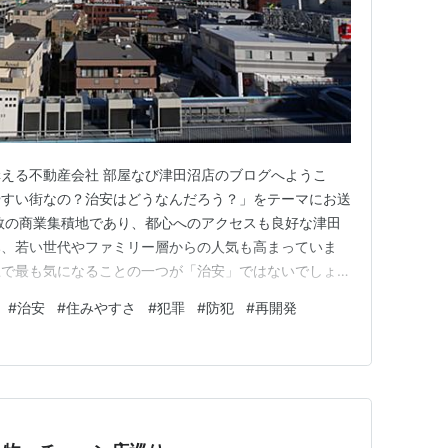
える不動産会社 部屋なび津田沼店のブログへようこ
やすい街なの？治安はどうなんだろう？」をテーマにお送
数の商業集積地であり、都心へのアクセスも良好な津田
み、若い世代やファミリー層からの人気も高まっていま
上で最も気になることの一つが「治安」ではないでしょう
周辺から少し離れた住宅街まで、エリアごとの治安状況
#
治安
#
住みやすさ
#
犯罪
#
防犯
#
再開発
の犯罪統計データや地域住民の声、具体的な事例などを交
アルな現状と、安心して暮らすため…