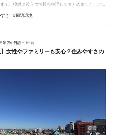
境まで、検討に役立つ情報を整理してまとめました。ご自
にフィットするか、シミュレーションしながらぜひ読んで
やすさ
#
周辺環境
光が丘とは？物件の基本情報と特徴 物件概要のポイント
と設備 キッチンは「家…
•
田沼店の日記
1年前
説】女性やファミリーも安心？住みやすさの