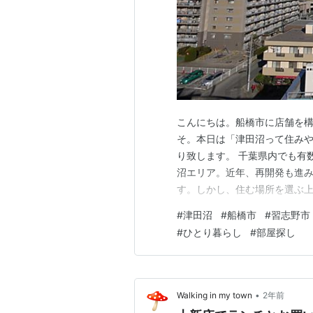
こんにちは。船橋市に店舗を構
そ。本日は「津田沼って住み
り致します。 千葉県内でも有
沼エリア。近年、再開発も進
す。しかし、住む場所を選ぶ
か。 この記事では、津田沼駅
#
津田沼
#
船橋市
#
習志野市
を徹底的に分析します。過去
#
ひとり暮らし
#
部屋探し
えながら、津田沼の治安のリ
•
Walking in my town
2年前