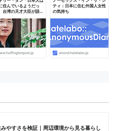
ドリー・タン「日本人は
ノーセックス・イン・ザ・シ
に住んでいるようだっ
ティ：日本に住む外国人女性
。台湾の天才大臣が語っ
の気持ち
日時の記憶 【インタビ
全文：その①】
ww.huffingtonpost.jp
anond.hatelabo.jp
住みやすさを検証｜周辺環境から見る暮らし