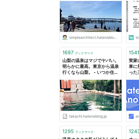
simplearchitect.hatenablog.com
t
1697
154
ブックマーク
山梨の温泉はマジでヤバい。
実家
明らかに最高。東京から温泉
車に
行くなら山梨。 - いつか住み
った
たい三軒茶屋
takachi.hatenablog.jp
a
1295
124
ブックマーク