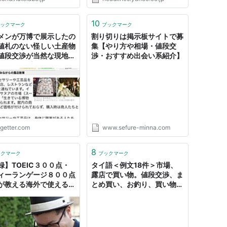
10
ックマーク
ブックマーク
メンが万博で展示したの
割り切りは掲示板サイトで募
値札のない怪しい土産物
集【やり方や相場・値段交
値段交渉が当然な現地の
渉・おすすめ出会い系紹介】
を"極めて安全に"楽しめ
ogetter.com
www.sefure-minna.com
8
ックマーク
ブックマーク
録】TOEIC３００点・
タイ語＜例文18件＞市場、
ィーランゲージ８００点
露店で買い物。値段交渉、ま
が教える海外で使える値
とめ買い、お釣り、買い物袋
渉術 - この物語はフィク
をもらう★音声・復習テス
ンです。
ト付き