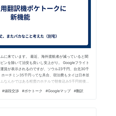
ムに来ています。 最近、海外渡航者が減っていると聞
ンを除いて治安も良いし安上がり。 Googleフライト
運賃が表示されるのですが、ソウル23千円、台北30千
、ホーチミン35千円ってな具合、宿泊費もタイは日本並
ムなんかではある程度のホテルで朝食込み5千円前後で
にいかなければ安くと美味しい、国内旅行よりずっと安上
#
値段交渉
#
ポケトーク
#
Googleマップ
#
翻訳
は言葉。空港や土産物やではカタコトの英語でもなんと
ーカルな場所にい…