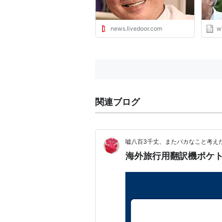
news.livedoor.com
w
関連ブログ
嘘八百3千丈、またバカなこと考え
海外旅行用翻訳機ポケ