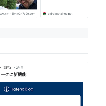
ww.xn--l8jrhw3k7a9o.com
okirakuthai-go.net
•
た（別宅）
2年前
トークに新機能