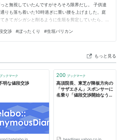
っと無視していたんですがそろそろ限界だし。 子供達
通りも落ち着いた10時過ぎに重い腰を上げました。庭
してきてガシガシと削るように生垣を剪定していたら、通
s so satisfying!（あらー、スッキリしそうね！）」と声を
段交渉
#
ぼったくり
#
生垣バリカン
際やり始めると楽しいんですけど、なんせ放置してたから
もっと見る
200
ブックマーク
ブックマーク
不明な値段交渉
高須院長、東芝が降板方向の
「サザエさん」スポンサーに
名乗り「値段交渉開始なう」
（スポーツ報知） - Yahoo!
ニュース
nond.hatelabo.jp
headlines.yahoo.co.jp