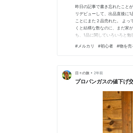
昨日の記事で書き忘れたことがあった。
リデビューして、出品直後に1品売れた
ことにまた２品売れた。 よっ
くと結構な数なのに、まだ家が
ち、1品に関していろいろと勉
う。 私は物を売ったという経
#
メルカリ
#
初心者
#
物を売
てケアを提供し、 それに対す
で…
•
日々の旅
2年前
プロパンガスの値下げ