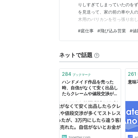
りしすぎてしまっていたのをず
を見送って、家の前の車や人の
木用のバリカンを引っ張り出
行人の女性が「Woo, it look
#
庭仕事
#
飛び込み営業
#
値
かけてくださったりして。実
お昼までに終わるかなぁ、…
ネットで話題
284
261
ブックマーク
ハンドメイド作品を売った
意味
時、自信がなくて安く出品し
たらクレームや値段交渉が多
くてストレスだったが、3万
円にしたら違う客層に売れ
た。自信がないとお金がかか
る
togetter.com
a