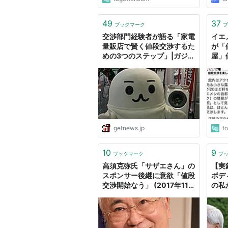
49
37
ブックマーク
ブ
交渉部門経験者が語る「家電
イエ
量販店で賢く値段交渉するた
が「
めの3つのステップ」|ガジェ
屋」
ット通信 GetNews
文化
る
getnews.jp
t
10
9
ブックマーク
ブ
高須克弥氏「サザエさん」の
【実
スポンサー後継に意欲「値段
ボデ
交渉開始なう」 (2017年11
の私
月1日掲載) - ライブドアニュ
段交
ース
ショ