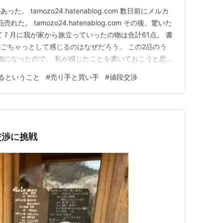
 tamozo24.hatenablog.com 数日前にメルカ
。 tamozo24.hatenablog.com その後、驚いた
て７月に我が家から旅立っていったの物は合計61点。 書
ごちゃっとして感じるのはなぜだろう。 この2品のう
強になったので、 私が感じたことを書いておこうと思
験がない。 今までは看護技術やそれに関する知識を使っ
るということ
#
売り手と買い手
#
値段交渉
るお給料をいただいてきた。 学生時代にお弁当屋さん
交渉に挑戦