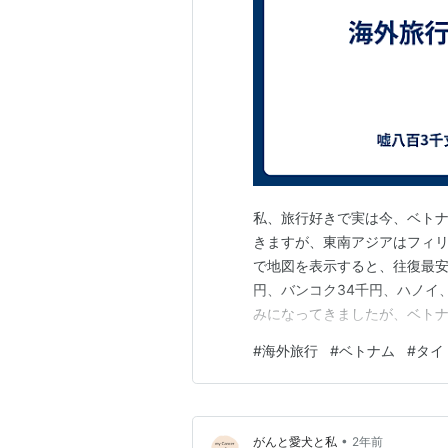
私、旅行好きで実は今、ベトナ
きますが、東南アジアはフィリピ
で地図を表示すると、往復最安
円、バンコク34千円、ハノイ
みになってきましたが、ベトナ
泊まれます。食べ物も高級店
#
海外旅行
#
ベトナム
#
タイ
がりですよ。 でも不自由なの
か用をたせますが、ちょっとロ
•
がんと愛犬と私
2年前