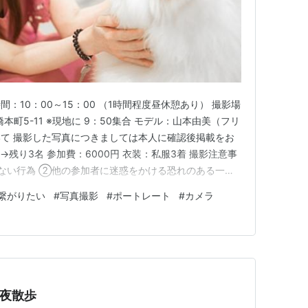
時間：10：00～15：00 （1時間程度昼休憩あり） 撮影場
本町5-11 ※現地に 9：50集合 モデル：山本由美（フリ
ついて 撮影した写真につきましては本人に確認後掲載をお
→残り3名 参加費：6000円 衣装：私服3着 撮影注意事
ない行為 ②他の参加者に迷惑をかける恐れのある一切
むなど撮影場所を占有する行為 撮影会申し込みメール:
繋がりたい
#
写真撮影
#
ポートレート
#
カメラ
jp 申し込み締め切り：3月7日（土）まで …
7で夜散歩