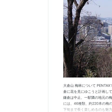
大倉山 梅林について PENTA
倉に花を見にゆこうと計画し
鎌倉は中止、一駅隣の地元の梅
には、46種類、約220本の
下旬まで長く楽しめるのも魅