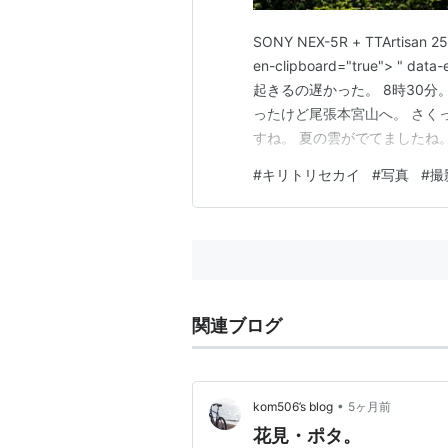
SONY NEX-5R + TTArtisan 25
en-clipboard="true"> " data-
起きるの遅かった。 8時30分
ったけど尾張本宮山へ。 さく
すね。 夏の雲がでてましたね
出雲の抹茶シェイクが飲みたく
#
キリトリセカイ
#
写真
#
撮
関連ブログ
•
kom506’s blog
5ヶ月前
花見・ポタ。