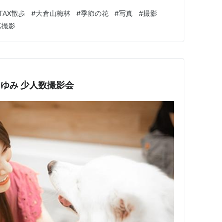
のですがソースやおでんの匂いでせっかくの「梅の花の香
TAX散歩
#
大倉山梅林
#
季節の花
#
写真
#
撮影
はお祭りをはずした方が公園内に広がる梅の香りと雰囲気
真撮影
行く途…
 ゆみ 少人数撮影会