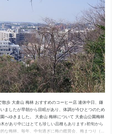
Xで散歩 大倉山 梅林 おすすめのコーヒー店 連休中日、鎌
ていましたが早朝から目眩があり、体調が今ひとつのため
園へゆきました。 大倉山 梅林について 大倉山公園梅林
梅の木があり中にはとても珍しい品種もあります♪初旬から
力的な梅林。毎年、中旬過ぎに梅の鑑賞会、梅まつり（露