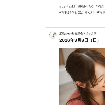
天が多数出店）があり賑わう
#
pentaxkf
#
PENTAX
#
PEN
り」が台無しなので個人的に
#
写真好きと繋がりたい
#
写
が楽しめるのでおすすめです。
•
広島weekly撮影会
6ヶ月前
2026年3月8日（日）