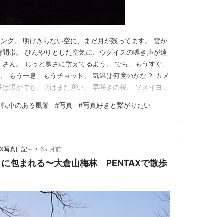
ング。 明けきらない空に、まだ月が残ってます。 雲が
時間帯。 ひんやりとした空気に、ウグイスの鳴き声が遠
くさん。 じっと寒さに耐えてるよう。 でも、もうすぐ、
。 もう一息、もうチョット。 気温は何度のかな？ カメ
昼は暖かでも、朝はまだ寒い。 早咲きの桜、 ソメイヨシ
花見だ、花見だ、」と騒ぎ出すころには、 もう散ってる
自転車のある風景
#
写真
#
写真好きと繋がりたい
足お先に咲いてます。 次の休みには満開だな。 全ての写
•
AX写真日記～
6ヶ月前
に包まれる〜大倉山梅林 PENTAXで散歩