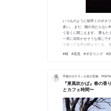
いつものように朝早くのポタリ
多い。 まだ、陽の当たらない
く近くに聞こえます。 蕾もた
一斉に花咲かせそうな感じです
ラ持ってる手が悴んでくる。 
ノが満開になって、 世間が「
#
桜
#
花見
#
ポタリング
#
んだろう。 こそっと、 ひと
真 OM-D EM-5 / S…
宇宙のカケラ～人生の宝箱 PENT
『東風吹かば』春の香り
とカフェ時間〜