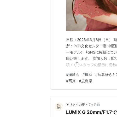
日程：2026年3月8日（日） 
所：RCC文化センター裏 中区橋
ーモデル） ※SNSに掲載に
願い致します。 参加人数：9名
項： ①スタッフの指示に従わ
の行為 ③特定の場所へ座り込
#
撮影会
#
撮影
#
写真好きと
totostorys@yahoo.co.
#
写真
#
広島県
•
アリクイの夢
7ヶ月前
LUMIX G 20mm/F1.