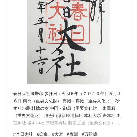
春日大社御朱印 参拝日：令和５年（２０２３年）５月１
６日 南門（重要文化財） 幣殿・舞殿（重要文化財） 砂
ずりの藤 林檎の樹 中門・御廊（重要文化財） 東回廊
（重要文化財） 御蓋山浮雲峰遙拝所 本社大杉 岩本社 風
宮神社 椿本神社 万燈籠再現 藤浪之屋（重要文化財） 多
賀神社 西回廊（重要文化財） 参拝所時間・料金 アクセ
#
春日大社
#
奈良
#
大宮
#
燈籠
#
万燈籠