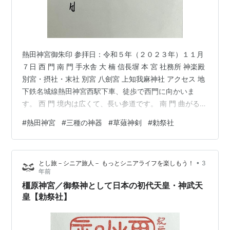
熱田神宮御朱印 参拝日：令和５年（２０２３年）１１月
７日 西 門 南 門 手水舎 大 楠 信長塀 本 宮 社務所 神楽殿
別宮・摂社・末社 別宮 八劍宮 上知我麻神社 アクセス 地
下鉄名城線熱田神宮西駅下車、徒歩で西門に向かいま
す。 西 門 境内は広くて、長い参道です。 南 門 曲がる所
を右に曲がったので反対方向の南門に来てしまいまし
#
熱田神宮
#
三種の神器
#
草薙神剣
#
勅祭社
た。 本宮は方向に進みます。 手水舎 大 楠 信長塀 永禄三
年（一五六〇年）織田信長が桶狭間出陣の際、当神宮に
願文を奉し、大勝したので、その御礼として奉納した塀
•
とし旅－シニア旅人－ もっとシニアライフを楽しもう！
3
である。土と石灰を油で練り固め、瓦を多数積み重ねて
年前
いる。三十三間堂の太閤塀、西宮神社の大練塀と並び、
橿原神宮／御祭神として日本の初代天皇・神武天
日本…
皇【勅祭社】