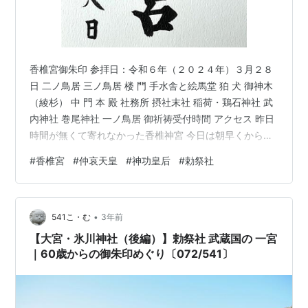
香椎宮御朱印 参拝日：令和６年（２０２４年）３月２８
日 二ノ鳥居 三ノ鳥居 楼 門 手水舎と絵馬堂 狛 犬 御神木
（綾杉） 中 門 本 殿 社務所 摂社末社 稲荷・鶏石神社 武
内神社 巻尾神社 一ノ鳥居 御祈祷受付時間 アクセス 昨日
時間が無くて寄れなかった香椎神宮 今日は朝早くから博
多駅から香椎神宮駅、午前８時香椎神宮到着。 二ノ鳥居
#
香椎宮
#
仲哀天皇
#
神功皇后
#
勅祭社
境内結構広そうです。 参道に一本早咲きの桜が咲いてと
ても綺麗でした。 三ノ鳥居 楼 門 三ノ鳥居を潜って太鼓
橋を渡れば大きな楼門。 楼門重層の桧皮葺総欅白木造で
•
明治36年追遠会事業により再建されました。左右の筋塀
541こ・む
3年前
は寺社の最高位を示す五本筋となっています。出典：…
【大宮・氷川神社（後編）】勅祭社 武蔵国の 一宮
｜60歳からの御朱印めぐり〔072/541〕