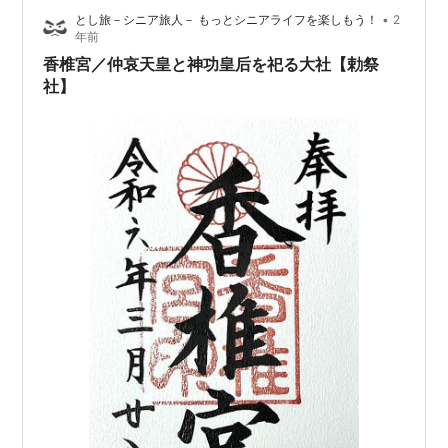
家的一大事の際、まずは神に祈ることから始めていた平
•
とし旅－シニア旅人－ もっとシニアライフを楽しもう！
2
安時代初期のこと。朝廷から奉幣される神社が選ばれた
年前
のですが、朝廷的には遠くの神社では緊急時に不都合が
香椎宮／仲哀天皇と神功皇后を祀る大社【勅祭
あるので、二十二社に選ばれたのは京都周辺…
社】