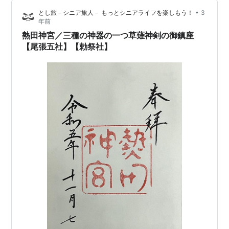
•
とし旅－シニア旅人－ もっとシニアライフを楽しもう！
3
年前
熱田神宮／三種の神器の一つ草薙神剣の御鎮座
【尾張五社】【勅祭社】