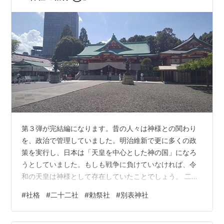
い！…
第３弾が完結編になります。昔の人々は神様との関わり
を、政治で管理していました。明治維新で更に多くの政
策を実行し、日本は「天皇を中心とした神の国」になろ
うとしていました。もしも戦争に負けていなければ、令
和の天皇は神様として存在していたことでしょう。 二十
二社 勅祭社 別表神社 伊勢神宮 二十二社 二十二社という
#
社格
#
二十二社
#
勅祭社
#
別表神社
のも社格のひとつですが、延喜式神名帳の官幣社や国幣
社とは違うものです。突然の災害や飢饉、反乱などの国