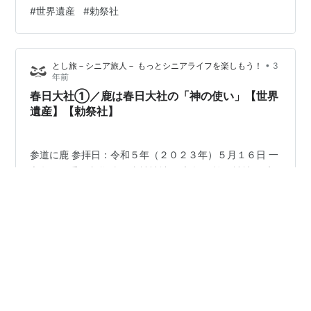
ス それでは御本社（大宮）に入りましょう。 南門（重要
#
世界遺産
#
勅祭社
文化財） 南門（重要文化財） 御本社（大宮）境内図 南
門をくぐって幣殿までは無料です、此処でお参りして 南
門左手の社務所で御朱印を頂きました。朱印料は500円
•
とし旅－シニア旅人－ もっとシニアライフを楽しもう！
3
でした。（2023年5月現在） 幣殿・舞殿（重要文化財）
年前
幣殿・…
春日大社①／鹿は春日大社の「神の使い」【世界
遺産】【勅祭社】