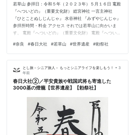
若草山 参拝日：令和５年（２０２３年）５月１６日 竃殿
『へついどの』（重要文化財） 総宮神社 一言主神社
『ひとことぬしじんじゃ』 水谷神社 『みずやじんじゃ』
参拝所時間・料金 アクセス それでは若草山に向かいま
す。 竃殿『へついどの』（重要文化財） 竃殿『へついど
の』 総宮神社 総宮神社 一言主神社 『ひとことぬしじん
#
奈良
#
春日大社
#
若草山
#
世界遺産
#
勅祭社
じゃ』 一言主神社 （ひとことぬしじんじゃ） 水谷神社
『みずやじんじゃ』 水谷神社 (みずやじんじゃ) 水谷茶屋
道路を渡って階段を登ります。 春日大社 春日大社（かす
•
とし旅－シニア旅人－ もっとシニアライフを楽しもう！
3
がたいしゃ）は、奈良県奈良市春日野町にある神社。式
年前
内社（名神大社）、二十二社（上七社）の一社。旧社格
春日大社②／平安貴族や戦国武将も寄進した
は官幣…
3000基の燈籠【世界遺産】【勅祭社】