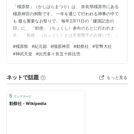
「橿原祭」（かしはらまつり）は、 奈良県橿原市にある
橿原神宮の例祭です。 一年を通じて行われる神事の中で
も 最も重要なお祭りで、 毎年2月11日の「建国記念の
日」に、 「勅使」（ちょくし）参向のもとに行われま
す。 「勅使」（ちょくし）とは天皇陛下のお使いで、 天
皇陛下からの幣帛が供えられます。 祭礼の際に、勅使が
#
橿原祭
#
紀元節
#
橿原神宮
#
勅祭社
#
官幣大社
派遣される神社のことを 「勅祭社」（ちょくさいしゃ）
#
神武天皇
#
比売多々良五十鈴比売
と言います。 橿原神宮の他、 賀茂別雷神社（上賀茂神
社）、石清水八幡宮、 賀茂御祖神社（下鴨神社）、春日
大社、 熱田神宮、出雲大社、鹿島神宮、香取神宮、 近江
ネットで話題
もっと見る
神宮、平安神宮、明治神宮、靖国神社、 宇佐神宮、香椎
宮があります。 「伊勢神…
6
ブックマーク
勅祭社 - Wikipedia