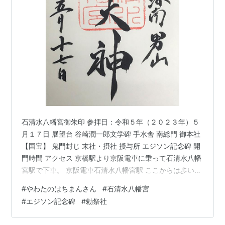
石清水八幡宮御朱印 参拝日：令和５年（２０２３年）５
月１７日 展望台 谷崎潤一郎文学碑 手水舎 南総門 御本社
【国宝】 鬼門封じ 末社・摂社 授与所 エジソン記念碑 開
門時間 アクセス 京橋駅より京阪電車に乗って石清水八幡
宮駅で下車。 京阪電車石清水八幡宮駅 ここからは歩いて
登るか、ケーブル電車で行くかですが速攻ケーブル電車
#
やわたのはちまんさん
#
石清水八幡宮
の駅に向かいます。 ケーブル電車は片道３００円でし
#
エジソン記念碑
#
勅祭社
た。 石清水八幡宮境内図 マップを見ると山全体が神社で
すね。 ケーブル八幡宮山上駅 展望台 ケーブル八幡宮山