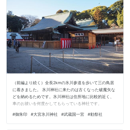
（前編より続く）全長2kmの氷川参道を歩いて三の鳥居
に着きました。 氷川神社に来たのは古くなった破魔矢な
どを納めるためです。氷川神社は住所地に比較的近く、
車のお祓いを何度かしてもらっている神社です。
#
御朱印
#
大宮氷川神社
#
武蔵国一宮
#
勅祭社