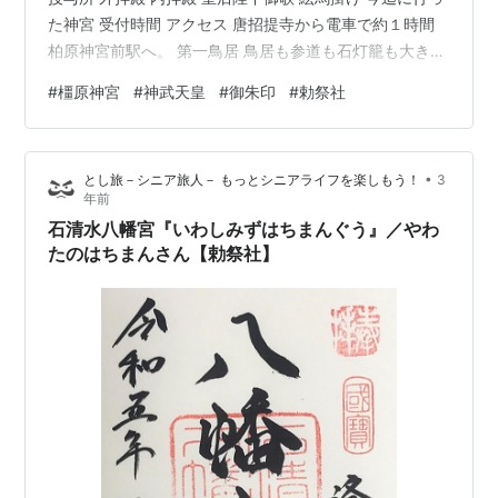
た神宮 受付時間 アクセス 唐招提寺から電車で約１時間
柏原神宮前駅へ。 第一鳥居 鳥居も参道も石灯籠も大きす
ぎる。鳥居の下の人と比べるとどれだけ大きいか分かり
#
橿原神宮
#
神武天皇
#
御朱印
#
勅祭社
ます。 参道もこの広さ。 kashiharajingu.or.jp 第二鳥居
kashiharajingu.or.jp 南手水舎 北手水舎 南神門
kashiharajingu.or.jp 北神門 kashiharajingu.or.jp 授与所
•
とし旅－シニア旅人－ もっとシニアライフを楽しもう！
3
南神門を潜ると直ぐ左…
年前
石清水八幡宮『いわしみずはちまんぐう』／やわ
たのはちまんさん【勅祭社】