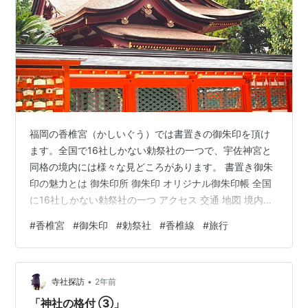
福岡の香椎宮（かしいぐう）では書置きの御朱印を頂け
ます。全国で16社しかない勅祭社の一つで、宇佐神宮と
同格の境内には様々な見どころがあります。 書置き御朱
印の魅力とは 御朱印所 御朱印 オリジナル御朱印帳 全国
に16社しかない勅祭社の一つ アクセス 交通 地図 境内の
見どころを徹底紹介 境内案内図 社号標・一之鳥居 太鼓
#
香椎宮
#
御朱印
#
勅祭社
#
香椎線
#
旅行
橋 二之鳥居 楼門 綾杉（御神木） 勅使館 中門 拝殿 幣殿
本殿（重要文化財） 大楠 古宮 不老水 博多駅で是非立ち
寄って頂きたいうどん屋 このブログのイチオシ記事 御朱
•
印以外のブログはこちらから 全国のうどんを制覇した
寺社探訪
2年前
い！ 世界の蒸留酒を制覇したい！ 「我が道」を究めた
「神社の格付 ③」