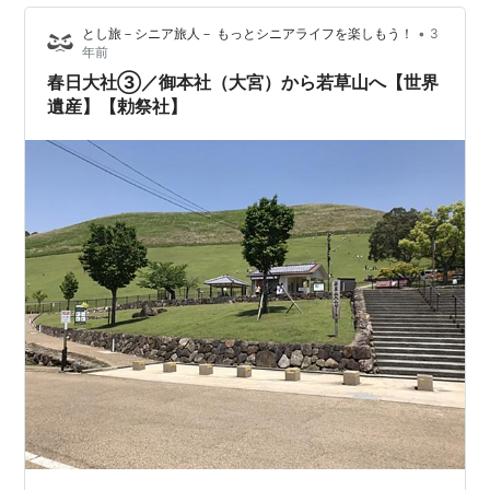
上駅を出て階段を登った所に展望台が有ります。 展望台
•
とし旅－シニア旅人－ もっとシニアライフを楽しもう！
3
より京都方面 谷崎潤一郎文学碑 谷崎潤一郎文学碑 参道
年前
を進みます…
春日大社③／御本社（大宮）から若草山へ【世界
遺産】【勅祭社】