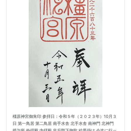
橿原神宮御朱印 参拝日：令和５年（２０２３年）10月３
日 第一鳥居 第二鳥居 南手水舎 北手水舎 南神門 北神門
授与所 外拝殿 内拝殿 皇后陛下御歌 絵馬掛け 今迄に行っ