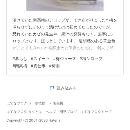
漬けていた南高梅のシロップが、できあがりました* 梅を
凍らせずにそのまま漬けたのは初めてだったのですが、
恐れていたカビの発生や、果汁の発酵もなく、無事にシ
ロップとなり、ほっとしています。 透明感のある黄金色
が、とてもきれい* 発酵止めと保存のために、弱火で15
分ほどの火を入れてあります。 熟した梅を使ったから
#
暮らし
#
スイーツ
#
梅ジュース
#
梅シロップ
か、酸味がまろやかで、甘やかな梅の香りが強いです。
#
南高梅
#
梅仕事
#
梅雨
これはぐいぐい飲んでしまいそう。 ＊ 今年もいろんなシ
ロップを作りました。 レモン和紅茶に新生姜、小梅のパ
ープルクイーン、そしてこの南高梅。 冷蔵庫の最上段が
読み込み中…
それらの保存瓶でいっぱいで、満足！(笑) （実は、お試
しで漬けたレモン和紅茶があ…
はてなブログ
>
動植物
>
南高梅
はてなブログ タグとは
ヘルプ
開発ブログ
はてなブログトップ
Copyright (C) 2001-
2026
Hatena.