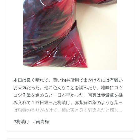
本日は良く晴れて、買い物や所用で出かけるには有難い
お天気だった。他に色んなことを調べたり、地味にコツ
コツ作業を進めると一日が早かった。写真は赤紫蘇を揉
み入れて１９日経った梅漬け。赤紫蘇の薬のような葉っ
ぱ独特の香りが抜けて、梅の実と良く馴染んだと感じ
る。真夏の痛いような日差しが、土用干しには待ち遠し
#
梅漬け
#
南高梅
い。この先１か月の天気予報は曇りの日が多く、暫くは
様子を見たい。梅漬け講座にご参加下さった皆様の梅の
様子はいかがでしょうか。ご心配なことはお知らせ下さ