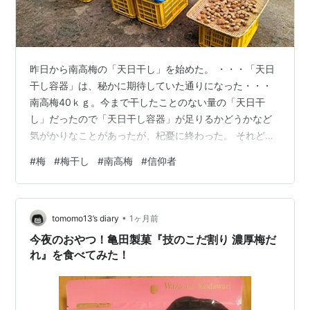
昨日から南高梅の「天日干し」を始めた。 ・・・「天日
干し容器」は、秘かに期待していた通りになった・・・
南高梅40ｋｇ。今まで干したことのない量の「天日干
し」だったので「天日干し容器」が足りるかどうかなど
気がかりなことがあったが、杞憂に終わった。 それどこ
ろか、「4個あるブルー容器の3個」、「4個あるグレー
#
梅
#
梅干し
#
南高梅
#
信仰者
容器の3個」、「3個ある竹ザル容器の2個」に収まっ
た。 秘かに願っていたことながらも、あまりにも奇跡的
とも思える容器の収まり方にビックリしてしまった。こ
•
れで、「梅の裏表：ひっくり返し作業」の難題まで片付
tomomo13’s diary
1ヶ月前
いた。 ・・・梅の裏表：ひっくり返し・・・ 天日干し3
今夜のおやつ！亀田製菓『技のこだ割り 濃厚梅だ
～4日間中、梅干し1個1個に満遍なく…
れ』を食べてみた！