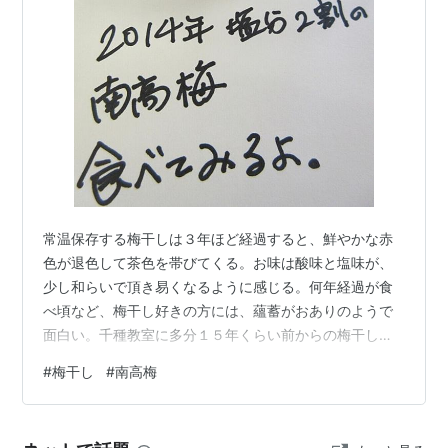
常温保存する梅干しは３年ほど経過すると、鮮やかな赤
色が退色して茶色を帯びてくる。お味は酸味と塩味が、
少し和らいで頂き易くなるように感じる。何年経過が食
べ頃など、梅干し好きの方には、蘊蓄がおありのようで
面白い。千種教室に多分１５年くらい前からの梅干し
を、少しずつ保存していて、写真は２０１４年の南高梅
#
梅干し
#
南高梅
の梅干し。カサカサに水分が抜けて、塩は結晶してい
る。お味見すると塩の結晶は少しだけ酸っぱく、僅かに
苦みを感じ、梅の実はじんわりと酸味を感じても、もう