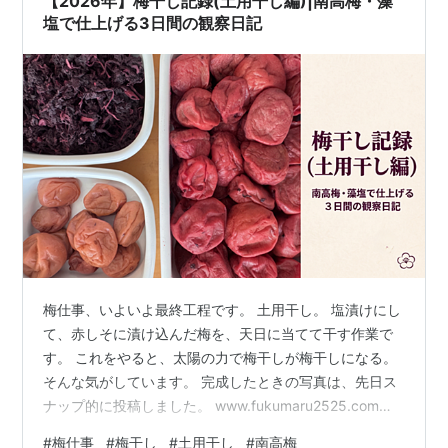
【2026年】梅干し記録(土用干し編)|南高梅・藻
塩で仕上げる3日間の観察日記
梅仕事、いよいよ最終工程です。 土用干し。 塩漬けにし
て、赤しそに漬け込んだ梅を、天日に当てて干す作業で
す。 これをやると、太陽の力で梅干しが梅干しになる。
そんな気がしています。 完成したときの写真は、先日ス
ナップ的に投稿しました。 www.fukumaru2525.com
「詳しいことは後日」と予告していた、その後日編で
#
梅仕事
#
梅干し
#
土用干し
#
南高梅