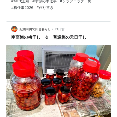
#
40代主婦
#
季節の手仕事
#
ジップロック 梅
かった。 www.fukumaru2525.com 今年は色々と変えて
#
梅仕事2026
#
作り置き
みて、心配したところもありました。 でも、ちゃんと梅
干しになってくれた。 味の感想とか、今年の漬け方の工
夫とか、来年に向けた改善点とか、そのあたりはまた後
日、まとめ…
•
紀州有田で田舎暮らし
21日前
南高梅の梅干し ＆ 普通梅の天日干し