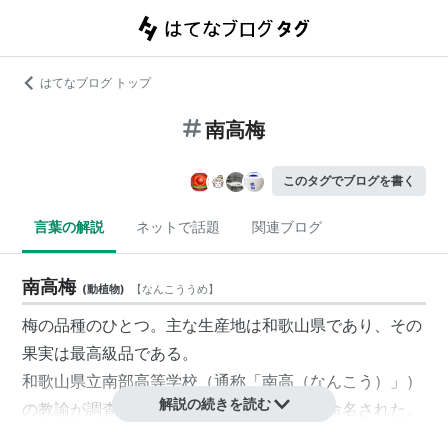
はてなブログ トップ
南高梅
このタグでブログを書く
言葉の解説
ネットで話題
関連ブログ
南高梅
(
動植物
)
【
なんこううめ
】
梅の品種のひとつ。主な生産地は和歌山県であり、その
果実は最高級品である。
和歌山県立南部高等学校（通称「南高（なんこう）」）
解説の続きを読む
の教諭が調査に尽力したので「南高梅」と命名された。