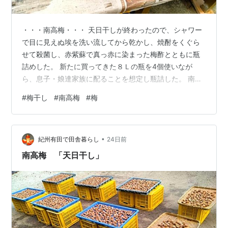
・・・南高梅・・・ 天日干しが終わったので、シャワー
で目に見えぬ埃を洗い流してから乾かし、焼酎をくぐら
せて殺菌し、赤紫蘇で真っ赤に染まった梅酢とともに瓶
詰めした。 新たに買ってきた８Ｌの瓶を4個使いなが
ら、息子・娘達家族に配ることを想定し瓶詰した。 南高
梅だけに大粒で果肉が多く、中には1粒数百円はする立派
#
梅干し
#
南高梅
#
梅
な梅干しもあった。南高梅を40ｋｇも漬けたのは初めて
だったので、気分ウキウキで瓶詰した。 動噴での薬剤散
布作業や収穫後のヘタ取り作業など、しんどかった作業
•
を頑張ったからこそのご褒美だと思っている。 ・・・昔
紀州有田で田舎暮らし
24日前
ながらの梅（大梅）・・・ 南高梅の天日干しが終わった
南高梅 「天日干し」
ので、塩漬けしていた39ｋｇの大梅を…