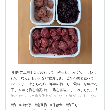
3日間の土用干しが終わって、やっと。 赤くて、しわし
わで、なんともいえない愛おしさ。 去年の梅と並べて、
パシャリ。 上から梅酢・昨年の梅干し・紫蘇・今年の梅
干し 今年は梅を南高梅に、塩を藻塩にしてみました。 去
年とはちょっと違う仕上がりになった気がします。 なん
と言っても、色がやっぱり全然違う。 近くで見るとこん
#
梅
#
梅仕事
#
南高梅
#
保存食
#
梅干し
な感じ おばちゃんが教えてくれた知恵は、やっぱりすご