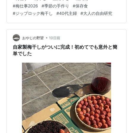
す。 今回は、3日間の変化を観察日記のように写真で追
#
梅仕事2026
#
季節の手作り
#
保存食
いかけてみました。夏休みの自由研究気分で、大人がや
#
ジップロック梅干し
#
40代主婦
#
大人の自由研究
る土用干し記録です。 梅仕事も、これで2年目。 去年は
「初めての梅干し作り」から始まって、追熟、塩漬け、
赤しそ漬けと進めてきたシリーズの、集大成です。 ▼こ
れまでの梅仕事の記…
•
おやじの野望
10日前
自家製梅干しがついに完成！初めてでも意外と簡
単でした