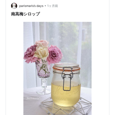
•
いね。では皆様、お健やかに良い週末を！来週まで、ご
parismaris’s days
1ヶ月前
きげんよう～。`食`の講座 ＦＬＵＳＨ 最新サイト
南高梅シロップ
https://flush91.main.jp/w…