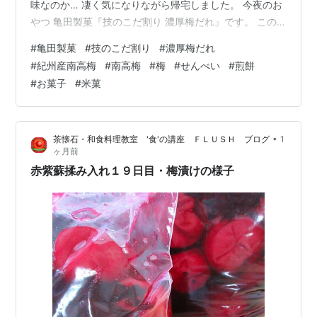
味なのか… 凄く気になりながら帰宅しました。 今夜のお
やつ 亀田製菓『技のこだ割り 濃厚梅だれ』です。 この
味だけが特売になってた。 まだ食べてなかった味なので
#
亀田製菓
#
技のこだ割り
#
濃厚梅だれ
今夜のおつまみのお菓子として採用。 紀州産南高梅は高
#
紀州産南高梅
#
南高梅
#
梅
#
せんべい
#
煎餅
くて買えないけど、お菓子なら気軽に買える。 これで夏
#
お菓子
#
米菓
バテ解消します。 リンク 『技のこだ割り 濃厚梅だれ』
はあえて割ったせんべいの断面に醤油・鰹節・梅などの
特性だれをしみ込ませ、仕上げに紀州産南高梅の追い掛
•
茶懐石・和食料理教室 '食'の講座 ＦＬＵＳＨ ブログ
1
けをして濃厚な梅の味が楽しめ…
ヶ月前
赤紫蘇揉み入れ１９日目・梅漬けの様子