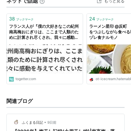
ネットで話題
もっと見る
別の風味になっている。こうした梅干しから１２年分の
パワーを受けた、ただの劣化、１２年前の思い出など、
様々な感じ方で心の有り様かも知れない。では、また明
38
24
ブックマーク
ブックマーク
日！…
フランス人が『僕の大好きなこの紀州
ラーメン星印 @反町
南高梅おにぎりは、ここまで人類のた
をつぶしながら食べる塩
めに計算され尽くされ、我々に感動を
ヅレ食ナルモノ
与えてくれていたというのか？』と驚
いた理由
togetter.com
ot-icecream.hatenab
関連ブログ
•
ふくまる日記
9日前