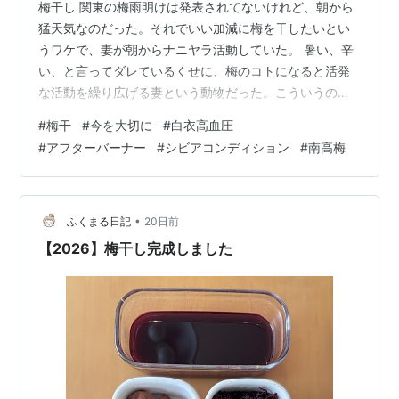
梅干し 関東の梅雨明けは発表されてないけれど、朝から
猛天気なのだった。それでいい加減に梅を干したいとい
うワケで、妻が朝からナニヤラ活動していた。 暑い、辛
い、と言ってダレているくせに、梅のコトになると活発
な活動を繰り広げる妻という動物だった。こういうの
を、マメにチョコチョコやるのは義父にソックリだと思
#
梅干
#
今を大切に
#
白衣高血圧
うのだった。 義父は呑みつまみを作るのにマメだった。
#
アフターバーナー
#
シビアコンディション
#
南高梅
ナニガシカを買ってきては「チョット天日干しすると美
味いんだ！」とか言って、物干し竿にぶら下げるネット
状の道具を使っていた。 ま、軽い痴呆症で老人施設に入
ったから、もう・・・酒は呑めない。そのお陰で血液検
•
ふくまる日記
20日前
査の数値は改善し、「長生きするぞ！」などと調…
【2026】梅干し完成しました