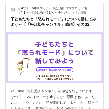
らっと変える必要がある。 勉強はテスト前にやるもの、
小4双子（&年中末っ子）《松江塾》ママブロガー”ちー
ではない。 勉強は授業中にどれだけ吸収して納得して身
•
ず”【ハードルは高いほどくぐりやすい】
2ヶ月前
に着けるか。 昼間の時間を頑張る！ ここなんですね。
子どもたちと「怒られモード」について話してみ
そして、…
よう～【「松江塾チャンネル」感想】その02
YouTube「松江塾チャンネル」の感想を残しています。
その02 ママのイライラが止まらない原因は 他にあった
youtu.be 今、まさに、私が直面しているところ。 怒って
しまうところ。 勉強のこと。 学校の準備のこと。 も