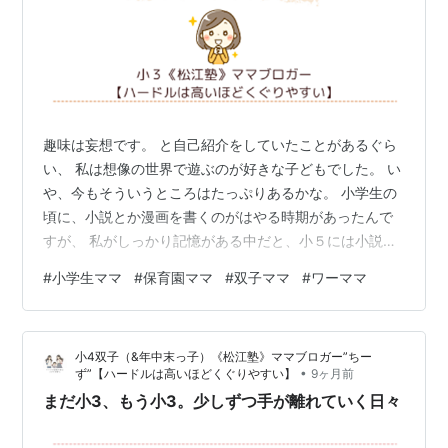
趣味は妄想です。 と自己紹介をしていたことがあるぐら
い、 私は想像の世界で遊ぶのが好きな子どもでした。 い
や、今もそういうところはたっぷりあるかな。 小学生の
頃に、小説とか漫画を書くのがはやる時期があったんで
すが、 私がしっかり記憶がある中だと、小５には小説を
書いていました。 友だちと見せ合いっこするのがメイン
#
小学生ママ
#
保育園ママ
#
双子ママ
#
ワーママ
だったので、 今は当たり前になった、小説を自主的に
WEBにのせて発表する場に、 出したことなどは一度もな
いのですが、 結婚するぐらいまでは、 オリジナルだけじ
小4双子（&年中末っ子）《松江塾》ママブロガー”ちー
ゃなく、二次創作なんかも含めて、 友だちと書いて見せ
•
ず”【ハードルは高いほどくぐりやすい】
9ヶ月前
合い、ワイワイひてたのを思い出します。 とにかく、想
まだ小3、もう小3。少しずつ手が離れていく日々
像するのが楽しくて。 書く…