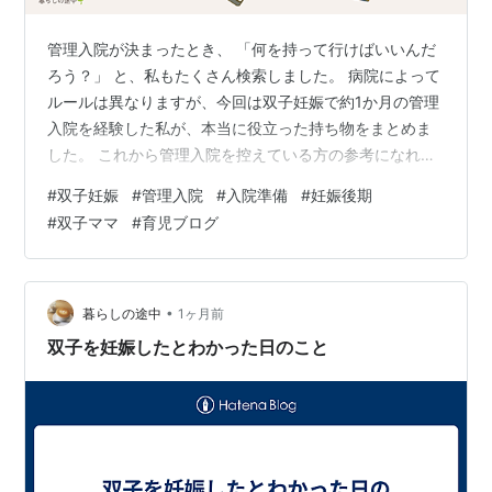
管理入院が決まったとき、 「何を持って行けばいいんだ
ろう？」 と、私もたくさん検索しました。 病院によって
ルールは異なりますが、今回は双子妊娠で約1か月の管理
入院を経験した私が、本当に役立った持ち物をまとめま
した。 これから管理入院を控えている方の参考になれば
嬉しいです。 ※本記事にはアフィリエイト広告（PR）が
#
双子妊娠
#
管理入院
#
入院準備
#
妊娠後期
含まれています。記事内では、実際に使って役立ったも
#
双子ママ
#
育児ブログ
のを中心に、今なら持って行きたいと思うアイテムもあ
わせて紹介しています。 ① 吊り下げバッグ｜管理入院
のベッド周りが快適に 管理入院中は、ほとんどの時間を
ベッドの上で過ごしていました。 メガネやスマホ、
•
暮らしの途中
1ヶ月前
Switch、本、ノートなど、よく…
双子を妊娠したとわかった日のこと