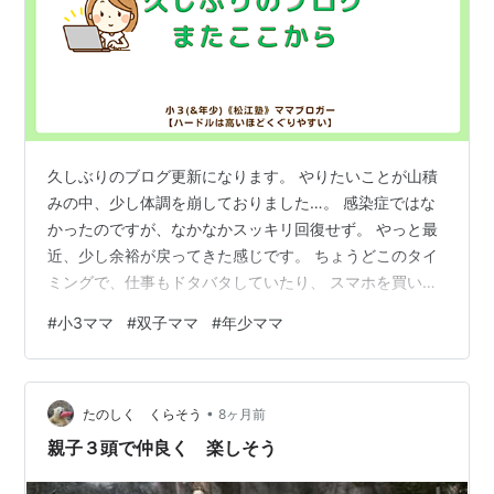
久しぶりのブログ更新になります。 やりたいことが山積
みの中、少し体調を崩しておりました…。 感染症ではな
かったのですが、なかなかスッキリ回復せず。 やっと最
近、少し余裕が戻ってきた感じです。 ちょうどこのタイ
ミングで、仕事もドタバタしていたり、 スマホを買い替
えたものの設定が追いつかなかったりで、 ブログもすっ
#
小3ママ
#
双子ママ
#
年少ママ
かりストップしてしまいました。 いつもはスマホで書い
ているのですが、 新しいスマホだとなんだか書きにくく
て。 家でPCに向かう余裕もなかなか作れず、 気づけば
•
時間が空いてしまいました。 まだスマホの設定も終わっ
たのしく くらそう
8ヶ月前
ていないのですが（笑） 自分の頭の整理のためにも、や
親子３頭で仲良く 楽しそう
っぱりブログは書こう！と思…