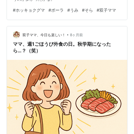
#
ホッキョクグマ
#
ポーラ
#
うみ
#
そら
#
双子ママ
•
双子ママ、今日も楽しい！
8ヶ月前
ママ、週1ごほうび外食の日。秋学期になった
ら…？（笑）