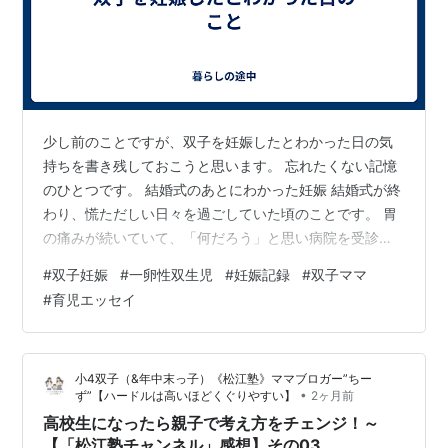
少し前のことですが、双子を妊娠したとわかった日の気
持ちを書き残しておこうと思います。 忘れたくない記憶
のひとつです。 結婚式のあとにわかった妊娠 結婚式が終
わり、慌ただしい日々を過ごしていた頃のことです。 胃
の痛みが続いていて、「何だろう」と思い病院を受診し
ました。 最初は胃の不調だと思っていたのですが、婦人
#
双子妊娠
#
一卵性双生児
#
妊娠記録
#
双子ママ
科の受診を勧められ、検査をした結果、妊娠がわかりま
#
育児エッセイ
した。 その時、医師から言われた言葉があります。 「影
が2つあるかもしれません」 ただ、この段階ではまだは
っきりとは分からず、 「1週間後にもう一度来てくださ
小4双子（&年中末っ子）《松江塾》ママブロガー”ちー
い」 と言われました。 正直、その時はあまり実感があり
•
ず”【ハードルは高いほどくぐりやすい】
2ヶ月前
ませんでした。 妊娠したこと…
高校生になったら親子で考え方をチェンジ！～
【「松江塾チャンネル」感想】その03