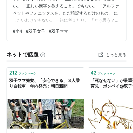
い。 「正しい漢字を教えること」でもない。 「アルファ
ベットやフォニックスを、ただ暗記するだけのもの」 に
したいわけでもない。 一緒に考えたり、 「どう思う？」
と話したり、 その漢字の意味を知ってもらったり、 覚え
#
小4
#
双子女子
#
双子ママ
た先に広がる世界まで、一緒に楽しんでいきたい。 勉強
から、会話を広げること。 でも現実は、そこまでたどり
着けません。 例えば、塾の毎日シリーズの音読・読解の
ネットで話題
もっと見る
課題。 「読解をする」という視点で話すと、 ママのやり
方で線を引いて考える方法を伝えていくと、 「ここに書
いてあったか～」 「言…
212
42
ブックマーク
ブックマーク
双子ママ発案、「安心できる」３人乗
「死なせない」が最重
り自転車 年内発売：朝日新聞
育児｜ボンベイ@双子マ