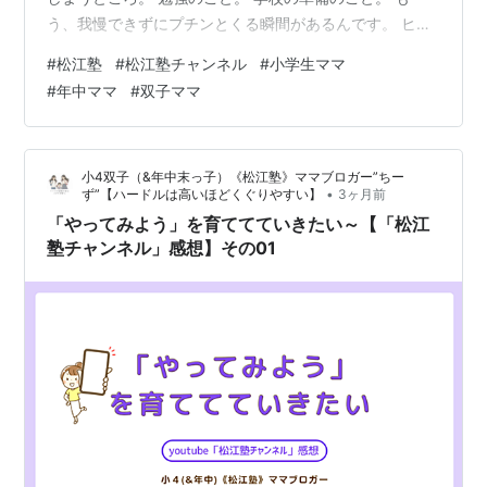
う、我慢できずにプチンとくる瞬間があるんです。 ヒス
テリックってこれだよねっていう感じ。 このままいく
#
松江塾
#
松江塾チャンネル
#
小学生ママ
と、なるよなーはわかる。 わかるから「切れそうだか
#
年中ママ
#
双子ママ
ら、やってくれ～」なんていう時すらある。 そうやっ
て、わかるけれど、制御できないこともある。 いろい
ろ、自分のコントロールを考えていたのですが、 今回の
小4双子（&年中末っ子）《松江塾》ママブロガー”ちー
YouTubeを拝見していて、 「そうだった、それだった
•
ず”【ハードルは高いほどくぐりやすい】
3ヶ月前
ー！」と思っ…
「やってみよう」を育ててていきたい～【「松江
塾チャンネル」感想】その01