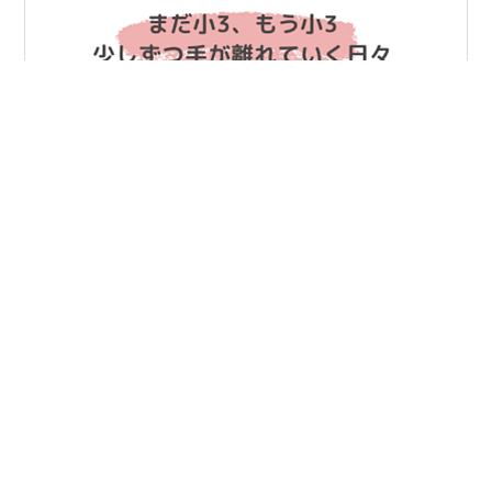
小３の双子さんたちが、 お友だちと遊ぶ約束をしてくる
ことが増えてきました。 二人で共通のお友だちと遊ぶこ
ともあれば、 それぞれ別のお友だちと約束してくること
もあります。 我が家はフルタイム共働きで学童在籍。 さ
らに下の子もいて、土日も私が出勤する日があるので、
これまでなかなか「友だちと遊ぶ」をサポートしきれな
#
小学生ママ
#
双子ママ
い状況が続いていました。 けれども、さすが3年生。
「ママ、〇〇ちゃんのママとLINE交換しておいて！」
と、 子どもたちに背中を押され、授業参観のときに親同
小4双子（&年中末っ子）《松江塾》ママブロガー”ちー
士で連絡先を交換したり、 同じマンションの友だちと声
•
ず”【ハードルは高いほどくぐりやすい】
9ヶ月前