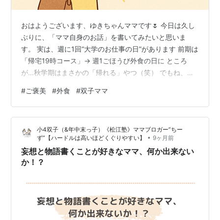
おはようございます、ゆきちゃんママです🌷 今日は久し
ぶりに、「ママ自身のお話」を書いてみたいと思いま
す。 実は、週に1回“大学のお仕事の日”があります 前期は
「帰宅19時コース」→ 週1ごほうび外食の日に ところ
が…秋学期はまさかの「帰れる」やつ（笑） でもね、マ
マは考えた。「元気なうちに行っとこ！」 久しぶりの“外
#
ご褒美
#
外食
#
双子ママ
食デー”は満喫モード おわりに 最後のオチ 〜まさかの“統
計タイム”〜 実は、週に1回“大学のお仕事の日”がありま
す 私は大学の授業がある時期だけ、週に1回だけ非常勤講
小4双子（&年中末っ子）《松江塾》ママブロガー”ちー
師として、ちょっと遠くの大学で働いています。 電車で
•
ず”【ハードルは高いほどくぐりやすい】
9ヶ月前
約1時間。ちょっとした小旅行気分（笑） 今年度は、 前
妄想と物語書くことが好きなママ、何か出来ない
期（春学…
か！？