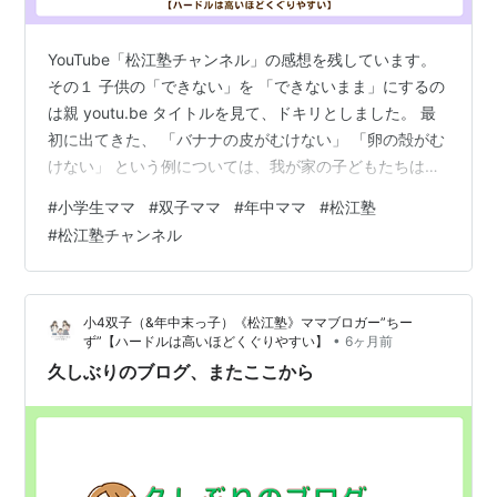
YouTube「松江塾チャンネル」の感想を残しています。
その１ 子供の「できない」を 「できないまま」にするの
は親 youtu.be タイトルを見て、ドキリとしました。 最
初に出てきた、 「バナナの皮がむけない」 「卵の殻がむ
けない」 という例については、我が家の子どもたちは大
丈夫。 でも、話を聞いていくうちに、 私はもっと根本の
#
小学生ママ
#
双子ママ
#
年中ママ
#
松江塾
部分にはっとしたのでした。 これから先、生きていく中
#
松江塾チャンネル
で、 「できるようになる必要があること」 「できたほう
がいいこと」 って、やっぱりある。 でも、そういうこと
に対しても、 「できる必要ありますか？」 「できなくて
小4双子（&年中末っ子）《松江塾》ママブロガー”ちー
も別に困らない」 と言ってしまう子がいる。 そして、…
•
ず”【ハードルは高いほどくぐりやすい】
6ヶ月前
久しぶりのブログ、またここから