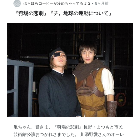
•
ほらほらコーヒーが冷めちゃってるよ 2
8ヶ月前
『狩場の悲劇』『チ。地球の運動について』
亀ちゃん、皆さま、『狩場の悲劇』長野・まつもと市民
芸術館公演おつかれさまでした。 川添野愛さんのオーレ