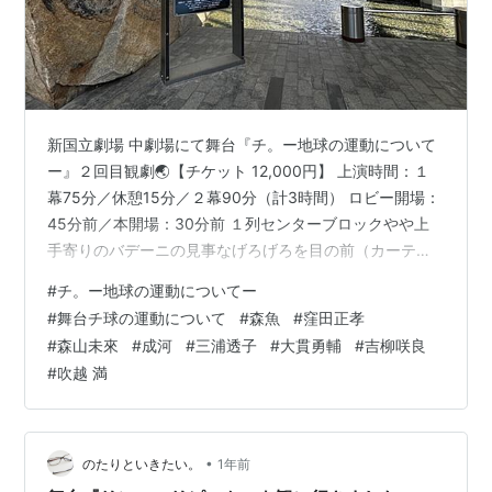
新国立劇場 中劇場にて舞台『チ。ー地球の運動について
ー』２回目観劇🌏【チケット 12,000円】 上演時間：１
幕75分／休憩15分／２幕90分（計3時間） ロビー開場：
45分前／本開場：30分前 １列センターブロックやや上
手寄りのバデーニの見事なげろげろを目の前（カーテン
コールも😍）で、というお席で。 『チ。－地球の運動に
#
チ。ー地球の運動についてー
ついてー』初日★★★★★ 上（Ｃ教）から与えられた言
#
舞台チ球の運動について
#
森魚
#
窪田正孝
葉を信じて疑うことなく（信仰宗教の信者にありがち）
#
森山未來
#
成河
#
三浦透子
#
大貫勇輔
#
吉柳咲良
生きてきたノヴァク（森山未來）。冒頭のノヴァクのウ
#
吹越 満
キウキダンスからお仕事現場の数分間でノヴァクの仕事
に対する姿勢がわかるの好き。 その場面の新人異端審問
官ダミアン（大貫勇輔）…
•
のたりといきたい。
1年前