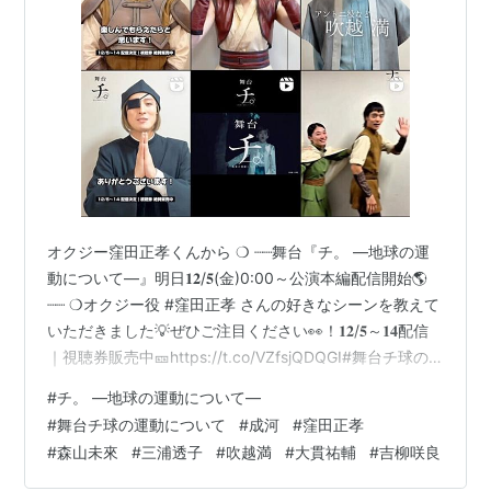
オクジー窪田正孝くんから ❍ ┈┈舞台『チ。 ―地球の運
動について―』明日𝟏𝟐/𝟓(金)0:00～公演本編配信開始🌎
┈┈ ❍オクジー役 #窪田正孝 さんの好きなシーンを教えて
いただきました💡ぜひご注目ください👀！𝟏𝟐/𝟓～𝟏𝟒配信
｜視聴券販売中🎫https://t.co/VZfsjQDQGI#舞台チ球の
運動について pic.twitter.com/yZOfFMJEWv — ホリプロ
#
チ。 —地球の運動について—
ステージ｜舞台制作＆チケット販売 (@horipro_stage)
#
舞台チ球の運動について
#
成河
#
窪田正孝
2025年12月4日 ノヴァク森山未來くんから バデーニ、シ
#
森山未來
#
三浦透子
#
吹越満
#
大貫祐輔
#
吉柳咲良
ュミット役の成河くんから（相変わらず早口😃しゃべり
たいことが頭の中にありすぎるのでしょう…