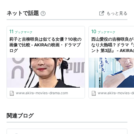
ネットで話題
もっと見る
11
10
ブックマーク
ブックマーク
莉子と吉柳咲良は似てる女優？10枚の
西山愛役の吉柳咲良が
画像で比較 - AKIRAの映画・ドラマブ
なり大熱唱？ドラマ『
ログ
ント 第3話』 - AKI
ブログ
www.akira-movies-drama.com
www.akira-movies-d
関連ブログ