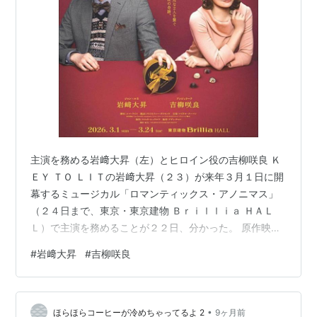
主演を務める岩﨑大昇（左）とヒロイン役の吉柳咲良 Ｋ
ＥＹ ＴＯ ＬＩＴの岩﨑大昇（２３）が来年３月１日に開
幕するミュージカル「ロマンティックス・アノニマス」
（２４日まで、東京・東京建物 Ｂｒｉｌｌｉａ ＨＡＬ
Ｌ）で主演を務めることが２２日、分かった。 原作映画
がヨーロッパを中心に高い評価を得ている作品で、フラ
#
岩﨑大昇
#
吉柳咲良
ンスのチョコレート工場を舞台に、繊細でシャイな男女
の恋を描いたロマンチック・コメディー。岩﨑は、人と
のコミュニケーションが苦手で内向的な青年を演じる。
•
今回が日本初上演とあり、岩﨑は「緊張感やプレッシャ
ほらほらコーヒーが冷めちゃってるよ 2
9ヶ月前