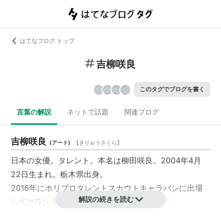
はてなブログ トップ
吉柳咲良
このタグでブログを書く
言葉の解説
ネットで話題
関連ブログ
吉柳咲良
(
アート
)
【
きりゅうさくら
】
日本の女優。タレント。本名は柳田咲良。2004年4月
22日生まれ。栃木県出身。
2016年にホリプロタレントスカウトキャラバンに出場
解説の続きを読む
してグランプリを受賞した。