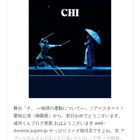
舞台『チ。 ―地球の運動について―』ツアースタート！
愛知公演（御園座）から。初日おめでとうございます。
成河くんブログ更新 おはようございます web-
dorama.jugem.jp やっぱりコメダ珈琲店ですよね。笑 ア
ブシャロムさんがみんなに会いたいなって🥹 この投稿を