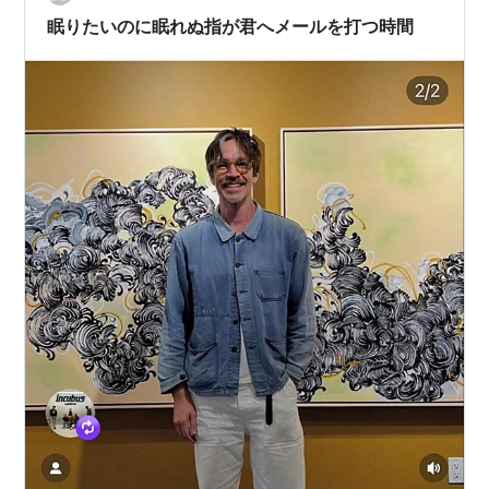
ーもありますが、このような機会をいただけて本当にあ
眠りたいのに眠れぬ指が君へメールを打つ時間
りがたく、ワクワクしている」とコメント…