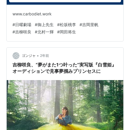
www.carbodiet.work
#
日曜劇場
#
御上先生
#
松坂桃李
#
吉岡里帆
#
吉柳咲良
#
北村一輝
#
岡田将生
•
ゴンジャ
2年前
吉柳咲良、”夢がまた1つ叶った”実写版『白雪姫』
オーディションで見事夢掴みプリンセスに