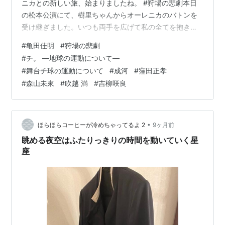
ニカとの新しい旅、始まりましたね。 #狩場の悲劇本日
の松本公演にて、樹里ちゃんからオーレニカのバトンを
受け継ぎました。いつも両手を広げて私の全てを抱きし
めてくださる、愛に溢れすぎだよカンパニーのみなさ
#
亀田佳明
#
狩場の悲劇
ま。ありがとうはこの世にいくつあったらいいんだろ
#
チ。 —地球の運動について—
う、。このバトンを胸に。ゴールまで、みんなでね。
#
舞台チ球の運動について
#
成河
#
窪田正孝
pic.twitter.com/3vMffqGNdl — 川添 野愛
#
森山未來
#
吹越 満
#
吉柳咲良
(@noakawazoe) 2025年12月3日 玉置玲央くんの
Instagram。素敵❤️ この投稿をInstagramで見る …
•
ほらほらコーヒーが冷めちゃってるよ 2
9ヶ月前
眺める夜空はふたりっきりの時間を動いていく星
座