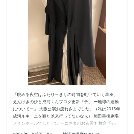
「眺める夜空はふたりっきりの時間を動いていく星座」
えんげきのひと成河くんブログ更新『チ。 ー地球の運動
についてー』 大阪公演お疲れさまでした。（私は2016年
成河ルキーニを観た以来行ってないなぁ） 梅田芸術劇場
メインホールでした バデーニさまのお衣裳✝️ 舞台『チ。
ー地球の運動についてー』大阪公演、無事に終了いたし