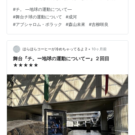
Instagramで見る www.instagram.com オクジーvs.ノヴ
#
チ。 ―地球の運動について―
ァク この投稿をInstagramで見る www.instagram.com
#
舞台チ球の運動について
#
成河
今日のノヴァクのおやつは小倉トーストラスク！「ノヴ
#
アブシャロム・ポラック
#
森山未來
#
吉柳咲良
ァクさんめっちゃモゴモゴしててダミアンと吹き出しま
した。」とカミロ吉柳咲良ちゃん。【場当たり用】 #舞
台チ球の運動につい…
•
ほらほらコーヒーが冷めちゃってるよ 2
10ヶ月前
舞台『チ。ー地球の運動についてー』２回目
★★★★★