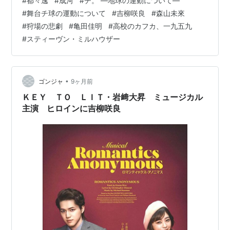
#
都々逸
#
成河
#
チ。 —地球の運動について—
ました。大阪でも連日満員のお客様にご来場いただき、
#
舞台チ球の運動について
#
吉柳咲良
#
森山未來
また、あたたかいご声援をいただきありがとうございま
#
狩場の悲劇
#
亀田佳明
#
高校のカフカ、一九五九
した。次はいよいよ最終地の福岡(北九州)公演です。11月
#
スティーヴン・ミルハウザー
29、30日、J：COM北九州芸術劇場でお待ちしてます。
pic.twitter.com/JgI5yhf7j9 — 成河スタッ…
•
ゴンジャ
9ヶ月前
ＫＥＹ ＴＯ ＬＩＴ・岩﨑大昇 ミュージカル
主演 ヒロインに吉柳咲良