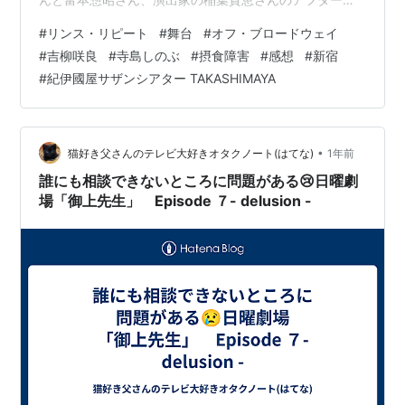
ークもありました。 【あらすじ】 命を脅かされるほどの
#
リンス・リピート
#
舞台
#
オフ・ブロードウェイ
摂食障害を抱えていた大学生のレイチェル（吉柳咲良）
#
吉柳咲良
#
寺島しのぶ
#
摂食障害
#
感想
#
新宿
が、施設での治療を経て、4か月ぶりに家族の元へと帰っ
#
紀伊國屋サザンシアター TAKASHIMAYA
てきた。家族とともに食事をして、以前のように自立し
た生活を手に入れるためだ。母・ジョーン（寺島しの
ぶ）と父・ピーター（松尾貴史）は愛する娘の帰宅を心
から喜び、弟・ブロデ…
•
猫好き父さんのテレビ大好きオタクノート(はてな)
1年前
誰にも相談できないところに問題がある😢日曜劇
場「御上先生」 Episode ７- delusion -