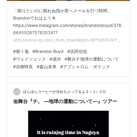
「眠りたいのに眠れぬ指が君へメールを打つ時間」
Brandonでおはよう☀
https://www.instagram.com/stories/brandonboyd/376
6645926757820341?
utm_source=ig_story_item_share&igsh=MThpNGJkYmN
iOG5iZg==
#
都々逸
#
Brandon Boyd
#
浜田信也
https://www.instagram.com/stories/brandonboyd/376
#
ヴォイツェック
#
成河
#
舞台チ地球の運動について
6645926757820341?
#
吉柳咲良
#
森山未來
#
アブシャロム・ポラック
utm_source=ig_story_item_share&igsh=MThpNGJkYmN
iOG5iZg== この投稿をInstagramで見…
•
ほらほらコーヒーが冷めちゃってるよ 2
9ヶ月前
㊗️舞台『チ。 ―地球の運動について―』ツアー