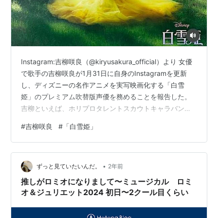
Instagram:吉柳咲良（@kiryusakura_official）より 女優
で歌手の吉柳咲良が1月31日に自身のInstagramを更新
し、ディズニーの名作アニメを実写映画化する「白雪
姫」のプレミアム吹替版声優を務めることを報告した。
吉柳といえば、ホリプロタレントスカウトキャラバン
「PURE GIRL 2016」に出場し、タイトルにもあるそ
#
吉柳咲良
#
「白雪姫」
の“純粋さ”を発揮し、歴代最年少タイとなる12歳でグラン
プリを受賞した。 この日の投稿では、「3/20（木・祝）
劇場公開実写版『白雪姫』プレミアム吹き替え版 で白雪
•
姫役の声優を務めさせていただくことに決定致しまし
ずっと見ていたいんだ。
2年前
た。」と報告。 続けて、「正直上手な…
推しがロミオになりまして〜ミュージカル ロミ
オ＆ジュリエット2024 初日〜2クール目くらい