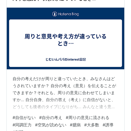
自分の考えだけが周りと違っていたとき、みなさんはど
うされていますか？ 自分の考え（意見）を伝えることが
できますか？それとも、周りの意見に合わせてしまいま
すか… 自分自身、自分の答え（考え）に自信がないと、
どうしても後者のタイプになりがち… みんなと違う意見
を言ったら嫌われるかも…とか、空気読めよ！とか、自
#
自信がない
#
自分の考え
#
周りの意見に流される
分だけ目立ちたいんか？なんて言われてしまうかもっ
#
同調圧力
#
空気が読めない
#
臆病
#
大多数
#
誘導
て、つい考えてしまうんですよね…（ただの心配性、臆