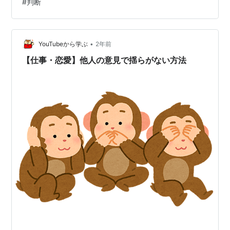
#
判断
病なだけの自分を少しでも変えていきたい…） 同調圧力
とはいかないまでも、仲間はずれにされることを恐れて
いる自分がいることは否定できません… でも、なんでも
かんでも自分の意見や考えを抑える必要はない…
•
YouTubeから学ぶ
2年前
【仕事・恋愛】他人の意見で揺らがない方法