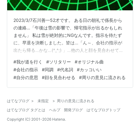
2023/3/7石川善一52才です。 ある日の朝礼で係長から
の連絡…「午後は雪の影響で、帰宅指示が出るかもしれ
ません」 私は雪が絶対的にNGなんです。指示を待たず
に、早退を決断しました。皆は…「ん～、会社の指示が
出たら帰る…かな…(^_^;) 」…他の人と顔を見合わせて同
調しました。 帰宅したのは私だけでした。私はこう思う
#
我が道を行く
#
ソリタリー
#
オリジナル曲
からです。 会社ですからね、利益を追求します。帰宅指
#
会社の指示
#
同調
#
代名詞
#
カッコいい
示を出すという事は、会社は労働対価を得ずに給与保証
#
自分の意思
#
顔を見合わせる
#
周りの意見に流される
をする事になります。だから指示はできるだけ出したく
ないのです。会社はギリギリまで優柔不断なので決断が
遅れます。すなわち指示が出た時は手遅れに近い。 「い
はてなブログ
>
未指定
>
周りの意見に流される
やぁ…皆、帰らないから…
はてなブログ タグとは
ヘルプ
開発ブログ
はてなブログトップ
Copyright (C) 2001-
2026
Hatena.