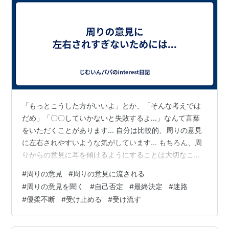
「もっとこうした方がいいよ」とか、「そんな考えでは
だめ」「〇〇していかないと失敗するよ...」なんて言葉
をいただくことがあります... 自分は比較的、周りの意見
に左右されやすいような気がしています... もちろん、周
りからの意見に耳を傾けるようにすることは大切なこ
と。自分では気が付かなかったことや、間違いに気づか
#
周りの意見
#
周りの意見に流される
せてくれるから... でも、あまりにも周りの意見や考えに
#
周りの意見を聞く
#
自己否定
#
最終決定
#
迷路
左右されて、自分の意見や考えを１００％変えてしまっ
#
優柔不断
#
受け止める
#
受け流す
たり、自己否定してしまうことがないようにすることも
大切なはずですよね... 自分の考えを否定されたときなん
かは特に気をつけていきたい... 周りの人がこう言ってい