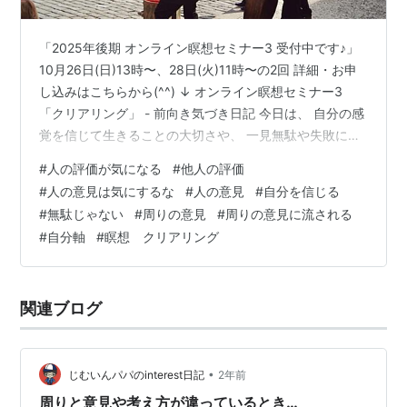
「2025年後期 オンライン瞑想セミナー3 受付中です♪」
10月26日(日)13時〜、28日(火)11時〜の2回 詳細・お申
し込みはこちらから(^^) ↓ オンライン瞑想セミナー3
「クリアリング」 - 前向き気づき日記 今日は、 自分の感
覚を信じて生きることの大切さや、 一見無駄や失敗に見
えることも、 それは種まきで、 今はまだ収穫の時期では
#
人の評価が気になる
#
他人の評価
ないだけですよ〜 というお話です。 結果はちゃんとその
#
人の意見は気にするな
#
人の意見
#
自分を信じる
後についてくるのです。 今日も長くなりましたが、 色ん
#
無駄じゃない
#
周りの意見
#
周りの意見に流される
なメッセージが入っているので、 ぜひ最後まで読んでみ
#
自分軸
#
瞑想 クリアリング
てくださいね(^^) ・ 今日も気持ちのいい青空が広がる 秋
晴れの一日でした。 先日の旅行前…
関連ブログ
•
じむいんパパのinterest日記
2年前
周りと意見や考え方が違っているとき…