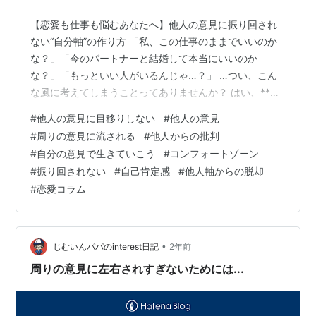
【恋愛も仕事も悩むあなたへ】他人の意見に振り回され
ない“自分軸”の作り方 「私、この仕事のままでいいのか
な？」「今のパートナーと結婚して本当にいいのか
な？」「もっといい人がいるんじゃ…？」 …つい、こん
な風に考えてしまうことってありませんか？ はい、**ま
さに私がそうでした。**笑 今回はそんな私が、 “今の仕
#
他人の意見に目移りしない
#
他人の意見
事でよかった！”“今のパートナーで間違いない！” と、ブ
#
周りの意見に流される
#
他人からの批判
レずに確信できるようになった方法をお伝えします(^^)
#
自分の意見で生きていこう
#
コンフォートゾーン
【恋愛も仕事も悩むあなたへ】他人の意見に振り回され
#
振り回されない
#
自己肯定感
#
他人軸からの脱却
ない“自分軸”の作り方 ◆ 他人の意見に揺らいでしまうあ
#
恋愛コラム
なたへ ◆ 「言わないことで守れる選択」もある ◆ 人は
「自分のコンフ…
•
じむいんパパのinterest日記
2年前
周りの意見に左右されすぎないためには...