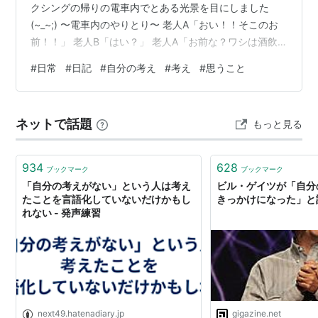
クシングの帰りの電車内でとある光景を目にしました
(~_~;) 〜電車内のやりとり〜 老人A「おい！！そこのお
前！！」 老人B「はい？」 老人A「お前な？ワシは酒飲
むなとは言わんけどな、酒に飲まれるな！このドア
#
日常
#
日記
#
自分の考え
#
考え
#
思うこと
ホ！！」 老人B「は？」 老人A「このドアホ！！」 いや
ぁなんというかお子様には見せられへんよろしくない光
景なことでw こういうのを見てしまうとついつい「老
ネットで話題
もっと見る
害」とかの言葉が出ちゃうものですが、実は最近になっ
て何故「老害」という言葉が生まれたのかってのが頭に
浮かんだんですよね。歳取って…
934
628
ブックマーク
ブックマーク
「自分の考えがない」という人は考え
ビル・ゲイツが「自分
たことを言語化していないだけかもし
きっかけになった」と
れない - 発声練習
next49.hatenadiary.jp
gigazine.net