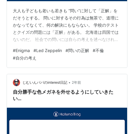
大人も子どもも老いも若きも ”問い”に対して「正解」を
だそうとする。 問いに対するその行為は無茶で、道理に
かなってなくて、何の解決にもならない。 学校のテスト
とクイズの問題には「正解」がある。 北海道は四国では
ないのだ。 社会での問いには自らの考えを述べなければ
ならない。 世の中に「正解」など存在しないから。 と言
#
Enigma
#
Led Zeppelin
#
問いの正解
#
不倫
っている私のこの言葉もまた正解ではない。 成功者の後
#
自分の考え
付けコメントはもちろん「正解」ではない。 なぜならそ
のやりかたはその人だけにしか通用しないからだ。 東大
合格者の子育てをまねしてもわが子が東大に通るとは限
らない。 大谷翔平の育ちを真似しても野球が上手くなる
•
じむいんパパのinterest日記
2年前
とは限らない。 話はそれる…
自分勝手な色メガネを外せるようにしていきた
い…