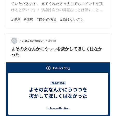
ていただきます。 見てくれた方々少しでもコメントを頂
けると幸いです！ [結論] 自分の得意なことは話すことで
す。 話すことだと抽象的なので自分のそう思う理由を体
#
得意
#
体験
#
自分の考え
#
負けないこと
験から上げさせてもらいます。 自分が人見知りを抜けれ
た方法も下に掲載されているのでぜひ気になった方はぜ
ひ見てみてください！！ [体験] これは僕が高校生の時の
•
お話なのですが、部活動(バレー部)で練習試合をコーチが
i-class collection
2年前
組んでくれていたのです。 その相手チームは耳が聞こえ
よその女なんかにうつつを抜かしてほしくはなか
ない方々が集まる社…
った