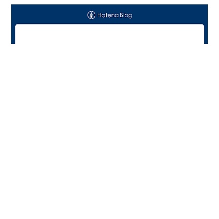
自分の考えだけが周りと違っていたとき、みなさんはど
うされていますか？ 自分の考え（意見）を伝えることが
できますか？それとも、周りの意見に合わせてしまいま
すか… 自分自身、自分の答え（考え）に自信がないと、
どうしても後者のタイプになりがち… みんなと違う意見
を言ったら嫌われるかも…とか、空気読めよ！とか、自
#
自信がない
#
自分の考え
#
周りの意見に流される
分だけ目立ちたいんか？なんて言われてしまうかもっ
#
同調圧力
#
空気が読めない
#
臆病
#
大多数
#
誘導
て、つい考えてしまうんですよね…（ただの心配性、臆
#
判断
病なだけの自分を少しでも変えていきたい…） 同調圧力