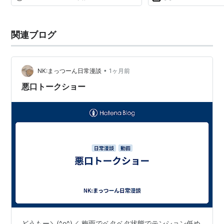
関連ブログ
•
NK:まっつーん日常漫談
1ヶ月前
悪口トークショー
どうもー＼(^o^)／ 梅雨でベタベタ状態でテンション低め