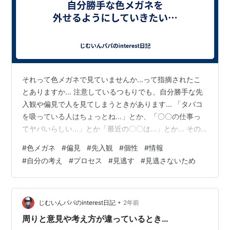
それって色メガネで見ていませんか...って指摘されたこ
とありますか... 注意しているつもりでも、自分勝手な先
入観や偏見で人を見てしまうときがあります... 「タバコ
を吸っている人はちょっとね...」とか、「〇〇の仕事っ
てヤバいらしい...」とか「最近の〇〇は...」とか... その
人（もの）のことを知らないのにどこかで聞いてきた情
#
色メガネ
#
偏見
#
先入観
#
個性
#
情報
報（確かな情報でない場合もたくさんある）をあたかも
#
自分の考え
#
プロセス
#
見逃す
#
見逃さないため
自分で見て確かめたように信じてしまっている自分がい
ます... できればそんな色メガネは外せるようになりた
い...（１００％は難しいかもしれないけれど） だって色
メガネを掛けたままでは、ちゃんと得たはずの情報まで
•
じむいんパパのinterest日記
2年前
かき消…
周りと意見や考え方が違っているとき…