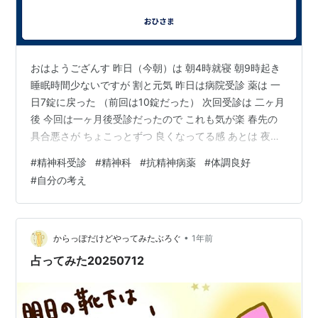
おはようござんす 昨日（今朝）は 朝4時就寝 朝9時起き
睡眠時間少ないですが 割と元気 昨日は病院受診 薬は 一
日7錠に戻った （前回は10錠だった） 次回受診は 二ヶ月
後 今回は一ヶ月後受診だったので これも気が楽 春先の
具合悪さが ちょこっとずつ 良くなってる感 あとは 夜中
に父と会話して気付いた 他人がどう言ってるかじゃなく
#
精神科受診
#
精神科
#
抗精神病薬
#
体調良好
自分がどう思うか、どう動くか である 好きなように 動
#
自分の考え
きなさい
•
からっぽだけどやってみたぶろぐ
1年前
占ってみた20250712