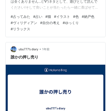
は全くありません…(;'∀')ネタとして、遊びとして読んで
ください!そして良いことが当たったら一緒に喜ばせてく
ださい!! 完全なる遊びなので、この記事を朝🌞読んで今
#
占ってみた
#
占い
#
猫
#
イラスト
#
色
#
納戸色
日の運勢にするもよし夜 🌛読んで明日の運勢にするもよ
#
ヴィリディアン
#
自分の考え
#
ゆっくり
し来週、来月の…なんてのもありでご自由にして頂けれ
#
リラックス
ばと考えています。 それではやってみよう('ω')ﾉ 次の２
色のうち、どちらかを選んでください。結果は下～ ～～
結果 ～～ ヴィリディアンを選んだ方… 自分の考えも大切
に…
•
ubu777’s diary
1年前
誰かの押し売り