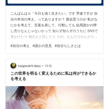
こんばんは☺️「今日も強く生きたい」です 早速ですが 自
分の本当の考え、ってありますか？ 最近思うのが 私がな
にかを考えて、言葉を発して、行動しても 結局誰かの押
し売りなんじゃないかって 知らず知らずのうちに SNSで
見かけたり 他の人と話したり その、なんだりかんだりで
それが私の考えとして 根付いてしまったのかな、とか 考
#
自分の考え
#
誰かの意見
#
自分らしさとは
えることがあります なので最近は今自分がどう思うか 何
をしたいか を大事にするようにしています💭 アラサーに
なって やはり10代、20代前半とは 体力や心のきらめき
•
が違うように感じます、、 今感じること大事に やりたい
kaigonoki’s diary
1年前
ことに素直に 生きてみようと思いました では👋 風邪ひ…
この世界を明るく変えるために私は何ができるか
を考える