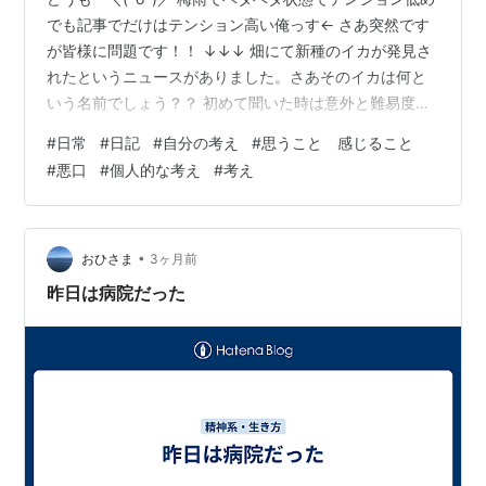
でも記事でだけはテンション高い俺っす← さあ突然です
が皆様に問題です！！ ↓↓↓ 畑にて新種のイカが発見さ
れたというニュースがありました。さあそのイカは何と
いう名前でしょう？？ 初めて聞いた時は意外と難易度が
高く苦戦しましたが答えを知るとああなるほどなと(笑)
#
日常
#
日記
#
自分の考え
#
思うこと 感じること
(答えは記事のラストに発表します) さあ本題に参りまし
#
悪口
#
個人的な考え
#
考え
て… 悪口トークショーという題名の通り今回は悪口をテ
ーマにした記事なのですが 決してこの記事では悪口を言
ったり書いたりする事は無いのですが、改めて思う事が
ありまして 悪口ってね やっぱり言ったらなんだかんだ返
•
おひさま
3ヶ月前
ってくるんですよね…
昨日は病院だった