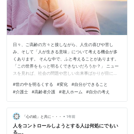
日々、ご高齢の方々と接しながら、人生の喜びや苦し
み、そして「人が生きる意味」について考える機会が多
くあります。 そんな中で、ふと考えることがあります。
「この世界をもっと明るくできないだろうか？」 ニュー
スを見れば、社会の問題や悲しい出来事ばかりが目につ
きます。戦争や貧困、環境破壊、人と人との対立…。 私
#
世の中を明るくする
#
変化
#
自分ができること
たち一人ひとりの力は小さいかもしれません。しかし、
#
介護士
#
高齢者介護
#
老人ホーム
#
自分の考え
「私たちにできることが、世界を少しでも明るくするこ
とにつながるのではないか？」 そう思うのです。 今回
は、介護士という立場から、私が考える「この世界を明
るく変えるためにできること」についてお話ししたいと
•
「心の絵」と共に・・・
1年前
思います。 1. まずは身近な人を大切にす…
人をコントロールしようとする人は何処にでもい
る…。