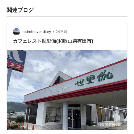
関連ブログ
•
redretriever diary
24日前
カフェレスト世里伽(和歌山県有田市)