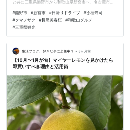
と共に三重県熊野市から和歌山県新宮市へ。名古屋市内
を朝6時に出発し、東名阪から伊勢道・紀勢道を経て、約
#
熊野市
#
新宮市
#
日帰りドライブ
#
徐福寿司
3時間で世界遺産「鬼ヶ城」に到着しました。 鬼ヶ城展
#
クマノザク
#
長尾美春桜
#
和歌山グルメ
望台への道は、熊野地方らしい急斜面。一部ぬかるんだ
#
三重県観光
箇所もあり、油断は禁物だと思われます。道中の山桜を
眺めながら登り切ると、展望台付近からは熊野灘の絶景
が。立入禁止エリアもありましたが、それでも十分に海
の青さに癒やされるはず。ひとりで自分と向…
•
生活ブログ、好きな事に全集中？
8ヶ月前
【10月〜1月が旬】マイヤーレモンを見かけたら
即買いすべき理由と活用術