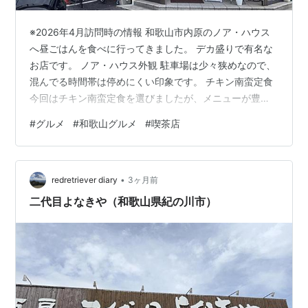
※2026年4月訪問時の情報 和歌山市内原のノア・ハウス
へ昼ごはんを食べに行ってきました。 デカ盛りで有名な
お店です。 ノア・ハウス外観 駐車場は少々狭めなので、
混んでる時間帯は停めにくい印象です。 チキン南蛮定食
今回はチキン南蛮定食を選びましたが、メニューが豊富
で選ぶのに時間がかかりました。 チキン南蛮 ボリューム
#
グルメ
#
和歌山グルメ
#
喫茶店
たっぷりのチキン南蛮。 セットのアイスコーヒー 定食に
はドリンクがセットでつけれるのでアイスコーヒーを選
択。 安くてボリュームたっぷりで美味しかったです。 お
•
店の看板メニューはチキン南蛮とナポリタンのようです
redretriever diary
3ヶ月前
ので、次回はナポリタンを中心としたものを食べに行こ
二代目よなきや（和歌山県紀の川市）
うと思います。 ランキ…