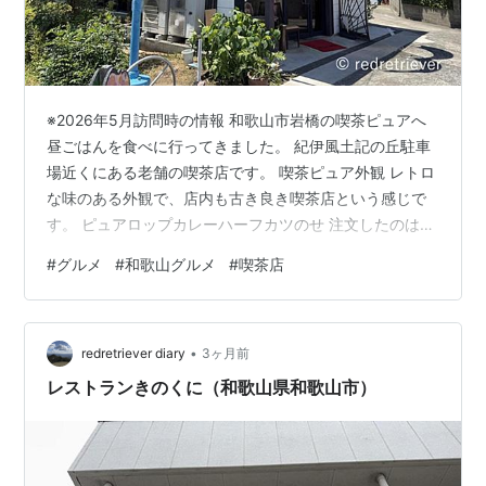
※2026年5月訪問時の情報 和歌山市岩橋の喫茶ピュアへ
昼ごはんを食べに行ってきました。 紀伊風土記の丘駐車
場近くにある老舗の喫茶店です。 喫茶ピュア外観 レトロ
な味のある外観で、店内も古き良き喫茶店という感じで
す。 ピュアロップカレーハーフカツのせ 注文したのは名
物メニューのピュアロップカレーハーフカツのせ。 ドラ
#
グルメ
#
和歌山グルメ
#
喫茶店
イカレーを卵で包んだオムライスの上にハーフサイズの
カツ、ソースにさらっとしたカレーをかけた料理です。
マイルドなカレーの後にドライカレーの風味がとても美
•
味しい一品でした。 キャベツの千切りもたっぷり、デザ
redretriever diary
3ヶ月前
ートにパイナップルもついてきます。 お昼時ということ
レストランきのくに（和歌山県和歌山市）
もあり、紀伊風土記の丘…