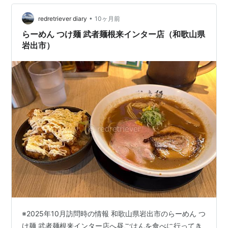
ひ試してほしいです。 マイヤーレモンの旬と、色で変わ
る楽しみ方 緑と黄色のマイヤーレモン マイヤーレモン
•
redretriever diary
10ヶ月前
は、地域差はありますが10月から翌…
らーめん つけ麺 武者麺根来インター店（和歌山県
岩出市）
※2025年10月訪問時の情報 和歌山県岩出市のらーめん つ
け麺 武者麺根来インター店へ昼ごはんを食べに行ってき