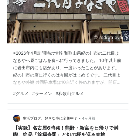
※2026年4月訪問時の情報 和歌山県紀の川市の二代目よ
なきやへ昼ごはんを食べに行ってきました。 10年以上前
に岩出市内にも店があり、一度いったことがあります。
紀の川市の店に行くのは今回がはじめてです。 二代目よ
なきや外観 共同駐車場は10台近く停めれますが、開店と
同時にどんどん埋まっていってました。 店内は広々とし
#
グルメ
#
ラーメン
#
和歌山グルメ
ており、一人から家族連れまで楽しめそうです。 魚介系
炙り豚らー麺 メニューがたくさんあるなかで、「魚介系
炙り豚らー麺」を選択。 たっぷりの鰹粉とクリーミーな
•
豚骨スープがマッチ、炙り豚チャーシューも香ばしくて
生活ブログ、好きな事に全集中？
4ヶ月前
おいしかったです。 一品料理なども豊富にあったので、
【実録】名古屋6時発！熊野・新宮を日帰りで満
次回は違うメニューも食べ…
喫。絶品「徐福寿司」と幻の桜を巡る春旅