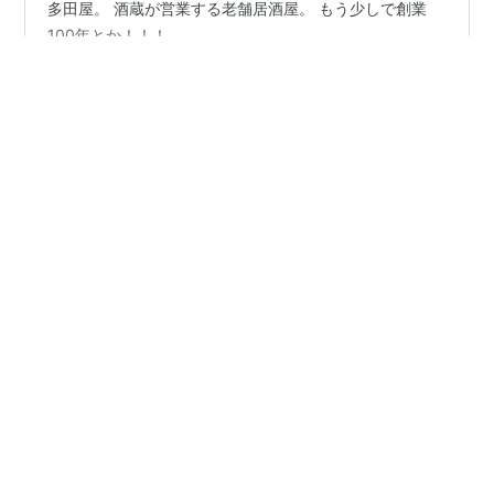
和歌山一人飲み１次会は、事前に電話で予約しておいて
多田屋。 酒蔵が営業する老舗居酒屋。 もう少しで創業
100年とか！！！