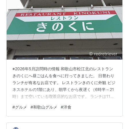
※2026年5月訪問時の情報 和歌山市松江北のレストラン
きのくにへ昼ごはんを食べに行ってきました。 日替わり
ランチが有名なお店です。 レストランきのくに外観 ビジ
ネスホテルの1階にあり、朝早くから夜遅く（6時半～21
時）まで空いている喫茶店的なお店です。 ランチは11時
からで、それまではモーニングメニューがあります。 洋
#
グルメ
#
和歌山グルメ
#
洋食
食屋さんのとんかつセット（ヘレ） 今回は洋食屋さんの
とんかつセットを選択。 ロースとヘレを選べたので、ヘ
レにしました。 ボリュームたっぷりです。 洋食屋さんの