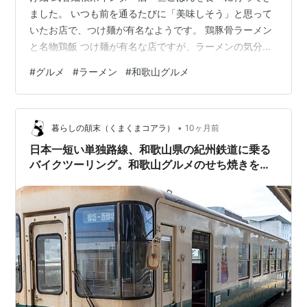
ました。 いつも前を通るたびに「美味しそう」と思って
いたお店で、つけ麺が有名なようです。 鶏豚骨ラーメン
と名物鶏飯 つけ麺が有名な店ですが、ラーメンの気分だ
ったので鶏豚骨ラーメンと名物鶏飯を注文。 鶏豚骨ラー
#
グルメ
#
ラーメン
#
和歌山グルメ
メン 鶏豚骨ラーメンは濃厚なスープが美味しい。 チャー
シューは二種類入っているのも良きです。 名物鶏飯 名物
鶏飯は唐揚げ丼といった感じ。ジューシーなから揚げと
•
マヨネーズが美味しい。 次回はつけ麺を食べに行ってみ
暮らしの顛末（くまくまコアラ）
10ヶ月前
たいと思います。 ランキング参加中【公式】2025年開設
日本一短い単独路線、和歌山県の紀州鉄道に乗る
ブログ ランキ…
バイクツーリング。和歌山グルメのせち焼きを食
べてきたぞ！