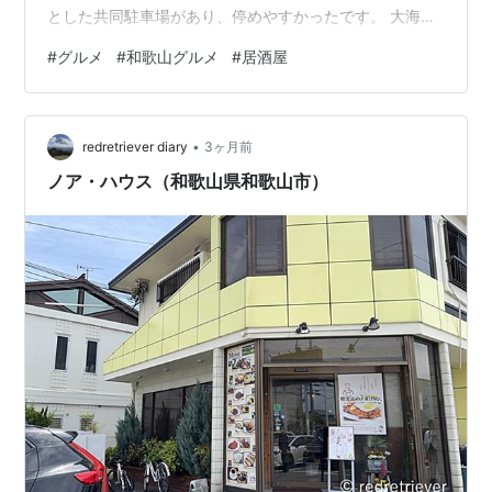
とした共同駐車場があり、停めやすかったです。 大海老
フライ定食（小） 今回は大海老フライ定食（小）を選
#
グルメ
#
和歌山グルメ
#
居酒屋
択。 大海老フライ定食（小） 大きな有頭エビフライが2
尾。 タルタルソースをたっぷりかけて美味しくいただき
ました。 安価で美味しい定食が食べれるとあってひっき
•
りなしにお客さんがきていました。 次は違うメニューを
redretriever diary
3ヶ月前
食べてみたいと思います。 ランキング参加中【公式】
ノア・ハウス（和歌山県和歌山市）
2025年開設ブログ ラン…