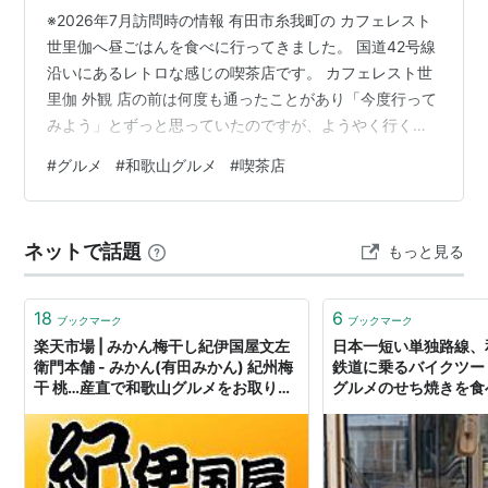
※2026年7月訪問時の情報 有田市糸我町の カフェレスト
世里伽へ昼ごはんを食べに行ってきました。 国道42号線
沿いにあるレトロな感じの喫茶店です。 カフェレスト世
里伽 外観 店の前は何度も通ったことがあり「今度行って
みよう」とずっと思っていたのですが、ようやく行くこ
とができました。 ジャンボエビフライ 注文したのはジャ
#
グルメ
#
和歌山グルメ
#
喫茶店
ンボエビフライ（ご飯付き）。 店の外に「ジャンボエビ
フライ」の幟、店内の壁にもメニューが貼りだされてい
たのでおすすめメニューのようです。 ジャンボエビフラ
ネットで話題
もっと見る
イ 大きなエビフライは身がしっかりとしており、薄めの
衣とタルタルソースが美味しかったです。 レトロな昔な
がらの喫茶店は現金払…
18
6
ブックマーク
ブックマーク
楽天市場 | みかん梅干し紀伊国屋文左
日本一短い単独路線、
衛門本舗 - みかん(有田みかん) 紀州梅
鉄道に乗るバイクツー
干 桃…産直で和歌山グルメをお取り寄
グルメのせち焼きを食
せ
暮らしの顛末（くまく