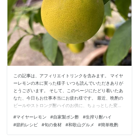
この記事は、アフィリエイトリンクを含みます。 マイヤ
ーレモンの木に実った様子 いつも読んでいただきありが
とうございます。 そして、このページにたどり着いたあ
なた、今日もお仕事本当にお疲れ様です。 最近、晩酌の
ビールやストロング酎ハイのお供に、ちょっとした変化
を求めていませんか？ 今回は、「普通のレモン」よりま
#
マイヤーレモン
#
自家製ポン酢
#
生搾り酎ハイ
ろやかで甘みがあると話題のフルーツ、「マイヤーレモ
#
節約レシピ
#
旬の食材
#
和歌山グルメ
#
簡単晩酌
ン」の魅力と、節約自炊生活で大活躍する簡単な活用法
をご紹介します。 旬のマイヤーレモンを見つけたら、ぜ