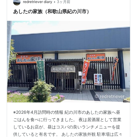
•
とんかつセット（ヘレ） 大きくてジューシーなヘレカツ
redretriever diary
3ヶ月前
が3個。 デミグラスソースが美味い！ ホットケーキモー
あしたの家族（和歌山県紀の川市）
ニングセット …
※2026年4月訪問時の情報 紀の川市のあしたの家族へ昼
ごはんを食べに行ってきました。 夜は居酒屋として営業
しているお店が、昼はコスパの良いランチメニューを提
供していると有名です。 あしたの家族外観 駐車場は広々