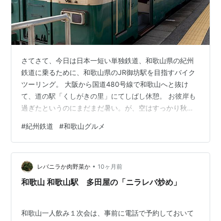
さてさて、今日は日本一短い単独鉄道、和歌山県の紀州
鉄道に乗るために、和歌山県のJR御坊駅を目指すバイク
ツーリング。 大阪から国道480号線で和歌山へと抜け
て、道の駅「くしがきの里」にてしばし休憩。 お彼岸も
過ぎたというのにまだまだ暑い。が、空はすっかり秋の
雲。海南市から有田川への峠越えにて。 さて、大阪から
#
紀州鉄道
#
和歌山グルメ
下道を走る事約3時間30分。ようやくJR御坊駅に到着。
時刻は11時30分。 御坊市の人口は2万4000人ほど。和歌
山県の中部に位置する市で中部エリアの中核都市。和歌
•
山県の住みよさランキングで4年連続1位なんだそう。 さ
レバニラか肉野菜か
10ヶ月前
てさて、紀州鉄道ってどうやって乗るんだろ？どうやら
和歌山 和歌山駅 多田屋の「ニラレバ炒め」
JR御坊駅の０番ホームが…