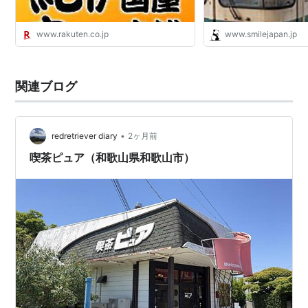
www.rakuten.co.jp
www.smilejapan.jp
関連ブログ
•
redretriever diary
2ヶ月前
喫茶ピュア（和歌山県和歌山市）