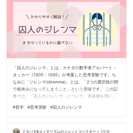
「囚人のジレンマ」とは、カナダの数学者アルバート・
タッカー（1905 - 1995）が考案した思考実験です。ち
なみに「ジレンマ(diremma)」とは、「2つの選択肢の間
で板挟みになってしまうこと」という意味です。 この記
事では、「囚人のジレンマ」について、具体例を用いて
分かりやすく解説します。また、「囚人のジレンマ」の
#
哲学
#
思考実験
#
囚人のジレンマ
思考実験から、現代に生きる私たちが学べることを紹介
します。 「囚人のジレンマ」とは？ 「囚人のジレンマ」
の結論 「囚人のジレンマ」の具体例 「囚人のジレンマ」
•
のおすすめ書籍 「囚人のジレンマ」から学べること 勇気
ドタバタ&ユッタリズムのジェットコースター
3年前