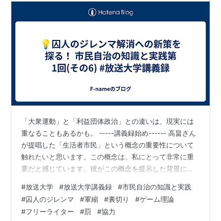
「大衆運動」と「利益団体政治」との違いは、現実には
重なることもあるかも。 -----講義録始め------ 高畠さん
が提唱した「生活者市民」という概念の重要性について
触れたいと思います。この概念は、私にとって非常に重
要だと感じています。彼がこの概念を提示した背景に
は、1980年代終わりから90年代の時代があり、それは冷
#
放送大学
#
放送大学講義録
#
市民自治の知識と実践
戦の終わりや東欧圏の政治変動といった世界史の背景と
#
囚人のジレンマ
#
軍縮
#
裏切り
#
ゲーム理論
深く関連しています。高畠さんが見たのは、政治の中心
#
フリーライター
#
罰
#
協力
に日常生活の問題の解決や市民生活の幸福追求が位置す