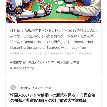
はじめに ABEJAアドベントカレンダー2023の11日目の記
事です。この記事では不完全情報ゲームを解くための手
法であるDeepNashについて紹介します。DeepNashは
Mastering the game of Stratego with model-free
multiagent reinforcement learning（arXiv： Mastering
the Game of Stratego with Model-Free Multiagent
#
強化学習
#
囚人のジレンマ
#
深層強化学習
Reinforcement Learning）で提案されたモデルフリー強
#
DeepLearning
化学習をベースとした手法です。通常、強化学習を用い
る場合エージ…
•
F-nameのブログ
3年前
💡囚人のジレンマ解消への新策を探る！ 市民自治
の知識と実践第1回(その6) #放送大学講義録