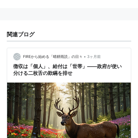
個人にとっては、（自己の利益の最大化という個人にと
って合理的な判断である)非協力行動をとった方が望ま
しい結果が得られる。
が、それは自分＆相手の両方に言えることで、二人が非
関連ブログ
協力行動を取ると、二人が協力行動をとった場合より
も、望ましくない結果が生じる状態。
•
FIREから始める「晴耕雨読」の日々
3ヶ月前
ある強盗事件の容疑で２人の男が逮捕された。
徴収は「個人」、給付は「世帯」――政府が使い
別々に収監されている彼らに、取り調べ担当官は
分ける二枚舌の欺瞞を排せ
言う。
「相手より先に自白すれば釈放する。両方が自白
した場合は、２人とも30年の刑にする。もし君が
黙秘しているのに相棒が自白すれば死刑だ」（追
記：二人とも自白しないで拘留期間が切れた場合
は別件で懲役10年程度が科せられるとする）