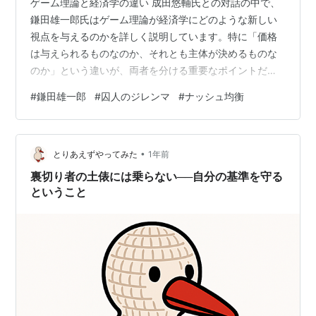
ゲーム理論と経済学の違い 成田悠輔氏との対話の中で、
鎌田雄一郎氏はゲーム理論が経済学にどのような新しい
視点を与えるのかを詳しく説明しています。特に「価格
は与えられるものなのか、それとも主体が決めるものな
のか」という違いが、両者を分ける重要なポイントだと
強調しています。 1. 価格の決まり方をどう捉えるか 伝統
#
鎌田雄一郎
#
囚人のジレンマ
#
ナッシュ均衡
的な経済学では、需要と供給の交点によって価格が自然
に決まると説明されます。消費者や企業はその価格を前
提に行動する存在とみなされ、個々の行動が価格そのも
•
のを動かすことは想定されていません。一方でゲーム理
とりあえずやってみた
1年前
論は、企業や人々が「価格をどう設定するか」という能
裏切り者の土俵には乗らない──自分の基準を守る
動的な選択を行うと考えます。その結果、価…
ということ