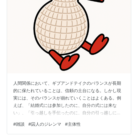
人間関係において、ギブアンドテイクのバランスが長期
的に保たれていることは、信頼の土台になる。しかし現
実には、そのバランスが崩れていくことはよくある。例
えば、「結婚式には参加したのに、自分の式には来な
い」、「引っ越しを手伝ったのに、自分の引っ越しには
来ない」など。こういう「小さな偏り」の積み重ねが、
#
雑談
#
囚人のジレンマ
#
主体性
不信感になる。（もっとも、「おかえし」を約束したわ
けじゃないので「裏切り」と断じるのはいささか過激か