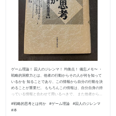
ゲーム理論！ 囚人のジレンマ！ 均衡点！ 備忘メモ〜 ・
戦略的洞察力とは、他者の行動からその人が何を知って
いるかを 知ることであり、この情報から自分の行動を決
めることが重要だ。 もちろんこの情報は、自分自身の持
っている情報と合わせて用いるべきで、 また他者からよ
り多くの情報を引き出すためにあらゆる工夫を用いるべ
#
戦略的思考とは何か
#
ゲーム理論
#
囚人のジレンマ
きである。 ・戦略では物理学と同様、「作用には必ず反
#
本
作用が伴う」ことを示した。 われわれは真空の中で生き