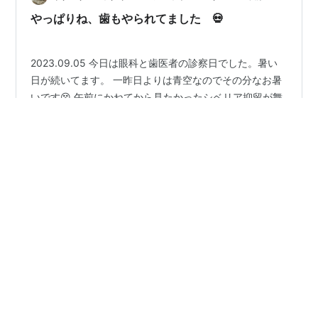
を出してオープンになる まとめ 「囚人のジレンマ」と
やっぱりね、歯もやられてました 💀
は？ ある収容…