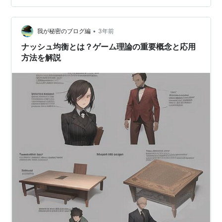
る傾向です。これは東側だけでなく西側でも見られる世
界的な動きとして理解されています。 彼は大衆運動と利
益団体政治の違いを強調してお…
•
我が秘密のブログ編
3年前
ナッシュ均衡とは？ゲーム理論の重要概念と応用
方法を解説