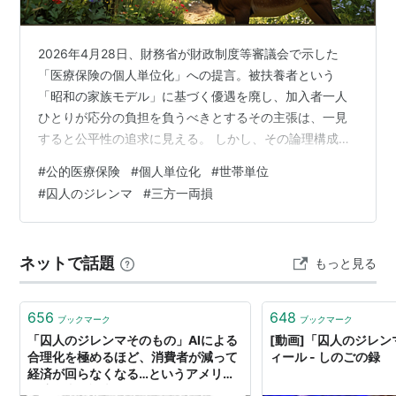
自分＼相手
黙秘(協力)
自白(非協力)
黙秘(協力)
10年：10年
死刑：釈放
2026年4月28日、財務省が財政制度等審議会で示した
自白(非協力)
釈放：死刑
30年：30年
「医療保険の個人単位化」への提言。被扶養者という
「昭和の家族モデル」に基づく優遇を廃し、加入者一人
ひとりが応分の負担を負うべきとするその主張は、一見
すると公平性の追求に見える。 しかし、その論理構成を
上記例は1度限りの囚人のジレンマである。
一歩踏み込んで分析すれば、そこにあるのは「公正」へ
（有限／無限）繰り返しのある囚人のジレンマ問題もあ
#
公的医療保険
#
個人単位化
#
世帯単位
の意志ではなく、財政事情に合わせた極めて不誠実な
る。
#
囚人のジレンマ
#
三方一両損
「単位のつまみ食い」であることに気づく。 1. 取る時と
囚人のジレンマは
あくまでも
、1対1の対人葛藤場面をさ
出す時で変わる「国家の物差し」 現在の日本政府は、自
す。
分たちの財布にとって最も都合が良いように「個人」と
ネットで話題
もっと見る
「世帯」という二つの単位を使い分けている。 まず、
→
社会的ジレンマ
（三人以上のジレンマ）
「徴収（取る時）」においては「個人」が強…
ナッシュ均衡
（陥ると戦略変更のインセンティブが無
656
648
ブックマーク
ブックマーク
くなる均衡）
「囚人のジレンマそのもの」AIによる
[動画]「囚人のジレ
戦略的補完性
（今のナッシュ均衡から離脱し、より良
合理化を極めるほど、消費者が減って
ィール - しのごの録
い均衡へと移動する際に重要な概念）
経済が回らなくなる…というアメリカ
経済学者の論文が「やっぱりそうなる