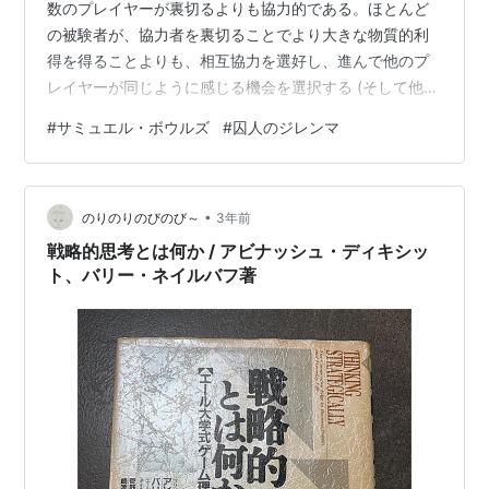
数のプレイヤーが裏切るよりも協力的である。ほとんど
の被験者が、協力者を裏切ることでより大きな物質的利
得を得ることよりも、相互協力を選好し、進んで他のプ
レイヤーが同じように感じる機会を選択する (そして他の
プレイヤーも進んで同じ機会を選択する)と述べている。
#
サミュエル・ボウルズ
#
囚人のジレンマ
プレイヤーが裏切るとき、それは往々にして、彼らが受
け取るより大きな利得によって誘惑されるからではな
い。他のプレイヤーが裏切るかもしれないということを
•
知っているからであり、自分自身の協力を他のプレイヤ
のりのりのびのび～
3年前
ーが悪用するという考えを嫌うからである。こうした点
戦略的思考とは何か / アビナッシュ・ディキシッ
は、囚人のジレンマゲームが、標準形の場合のよ…
ト、バリー・ネイルバフ著