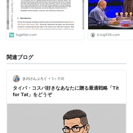
よね」と納得感がある
関連キーワード
リスト::経済関連
リスト::数学関連
togetter.com
b.log456.com
関連ブログ
•
きのけんぶろぐ
5ヶ月前
タイパ・コスパ好きなあなたに贈る最適戦略「Tit
for Tat」をどうぞ