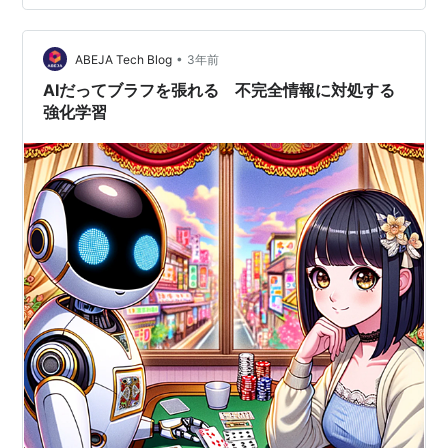
ているのではないから、こちらが行動を 変更しても環境
は変化しない、と仮定することはできないのである。 ・
同時進行ゲームでは、どちらのプレイヤーも相手の行動
•
ABEJA Tech Blog
3年前
を見たうえで 自分の行動を決め…
AIだってブラフを張れる 不完全情報に対処する
強化学習