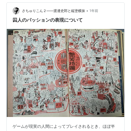
もしれないが） これは「囚人のジレンマ」に似た構造を
•
持っていて、最も健全な対応は「しっぺ返し戦略」だと
さちゅりこん２――渡邊史郎と縦塗横抹
1年前
されている。つまり、最初は信頼して協力し、裏切られ
囚人のパッションの表現について
たら裏切り返す、というものである。この「裏切り返
す…
ゲームが現実の人間によってプレイされるとき、ほぼ半