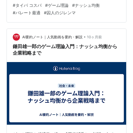
して黙秘するor裏切って自白する。相手との関係でポイ
#
タイパ コスパ
#
ゲーム理論
#
ナッシュ均衡
ントが出る。 その関係はこうだ。 （自分）協力 （自
#
パレート最適
#
囚人のジレンマ
分）裏切 （相手）協力 自分も相手も3point 自分だけ
5point （相手）裏切 相手だけ5point 自分も相手も1point
で、タイパ・コスパ重視のあなたはどう出る？ 裏切り
か？ 協力しても0点の可能性があるなら、最低でも
•
AI要約ノート｜人気動画を要約・解説
10ヶ月前
1point…
鎌田雄一郎のゲーム理論入門：ナッシュ均衡から
企業戦略まで