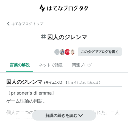
はてなブログ トップ
囚人のジレンマ
このタグでブログを書く
言葉の解説
ネットで話題
関連ブログ
囚人のジレンマ
(
サイエンス
)
【
しゅうじんのじれんま
】
〔prisoner's dilemma〕
ゲーム理論の用語。
個人に二つの選択肢(協力／非協力)が与えられた、二人
解説の続きを読む
の人間が遭遇するジレンマ。