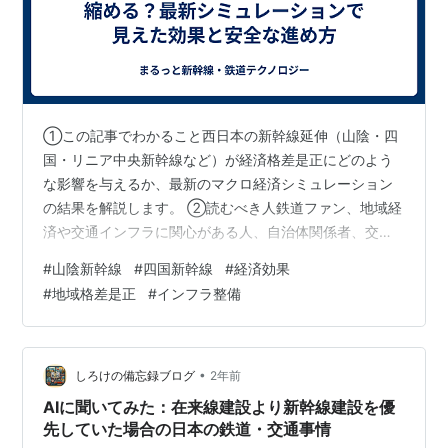
①この記事でわかること西日本の新幹線延伸（山陰・四
国・リニア中央新幹線など）が経済格差是正にどのよう
な影響を与えるか、最新のマクロ経済シミュレーション
の結果を解説します。 ②読むべき人鉄道ファン、地域経
済や交通インフラに関心がある人、自治体関係者、交通
政策に関わる研究者。 ③読了時間の目安約10分 新幹線
#
山陰新幹線
#
四国新幹線
#
経済効果
延伸と経済格差是正の関係 MasRACモデルとは？ 分析対
#
地域格差是正
#
インフラ整備
象とシナリオ 現場の声：地方自治体の交通政策担当者 経
済格差是正効果の数値 地域別に見る新幹線延伸の効果 山
陰新幹線の効果 四国新幹線の効果 リニア中央新幹線（大
阪延伸）の効果 複合整備がもたらす経済波及メカニズム
•
しろけの備忘録ブログ
2年前
担当者の声：交通イン…
AIに聞いてみた：在来線建設より新幹線建設を優
先していた場合の日本の鉄道・交通事情