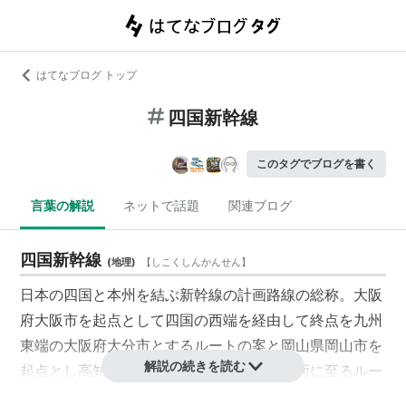
はてなブログ トップ
四国新幹線
このタグでブログを書く
言葉の解説
ネットで話題
関連ブログ
四国新幹線
(
地理
)
【
しこくしんかんせん
】
日本の四国と本州を結ぶ新幹線の計画路線の総称。大阪
府大阪市を起点として四国の西端を経由して終点を九州
東端の大阪府大分市とするルートの案と岡山県岡山市を
解説の続きを読む
起点とし高知県高知市及び愛媛県松山市方面に至るルー
トの案がある。