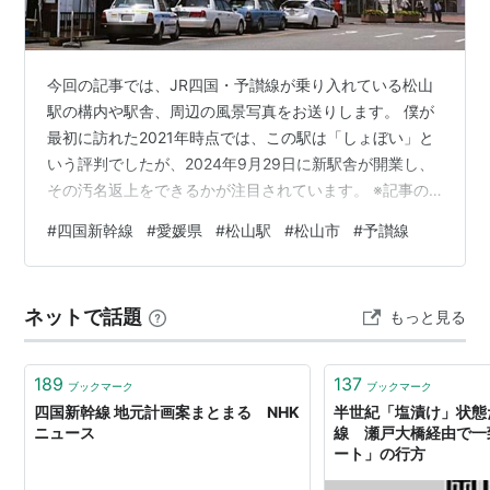
今回の記事では、JR四国・予讃線が乗り入れている松山
駅の構内や駅舎、周辺の風景写真をお送りします。 僕が
最初に訪れた2021年時点では、この駅は「しょぼい」と
いう評判でしたが、2024年9月29日に新駅舎が開業し、
その汚名返上をできるかが注目されています。 ※記事の
最終更新日: 2026年6月22日 周辺地図 旧・松山駅の印象
#
四国新幹線
#
愛媛県
#
松山駅
#
松山市
#
予讃線
（しょぼい？） 旧・松山駅の写真（2021年撮影） 東側
（表玄関） 改札口 ホーム 新駅舎が2024年9月29日にオ
ープン！ 新・松山駅の写真（2024年撮影） 取り壊され
ネットで話題
もっと見る
る予定の旧駅舎 新駅舎東側 新駅舎の構内 新駅舎西側 出
口案内 東口 西口 関連記事 伊予鉄道松山市…
189
137
ブックマーク
ブックマーク
四国新幹線 地元計画案まとまる NHK
半世紀「塩漬け」状態
ニュース
線 瀬戸大橋経由で一
ート」の行方