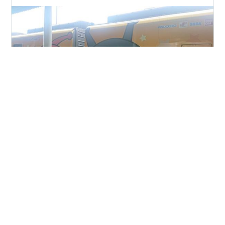
四国に新幹線を通したいという計画が動いており、盛り
上がる４県に対して岡山だけが冷静な思考でいるという
ニュースを見た。 確かに新幹線は南は鹿児島から始まり
福岡～東京駅。 そこから東北に行く東北新幹線はあるけ
ど、たしかに四国だけ切り離されているのは事実。 だか
ら四国だけ遅れてる、進出しなきゃとなるのは分かるけ
#
四国新幹線
ど、「現実的か？」と言われると・・・ ちょっと前に四
国は四国山脈があるから、最短でビューンと行けない