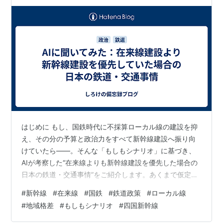
はじめに もし、国鉄時代に不採算ローカル線の建設を抑
え、その分の予算と政治力をすべて新幹線建設へ振り向
けていたら――。そんな「もしもシナリオ」に基づき、
AIが考察した“在来線よりも新幹線建設を優先した場合の
日本の鉄道・交通事情”をご紹介します。あくまで仮定の
話ではありますが、当時の国策や財政状況、新幹線整備
#
新幹線
#
在来線
#
国鉄
#
鉄道政策
#
ローカル線
計画、そして実際に建設され後に廃線になったローカル
#
地域格差
#
もしもシナリオ
#
四国新幹線
線などを振り返りながら、どのような姿が想定されるの
かをまとめました。 1. もっと広がっていたかもしれない