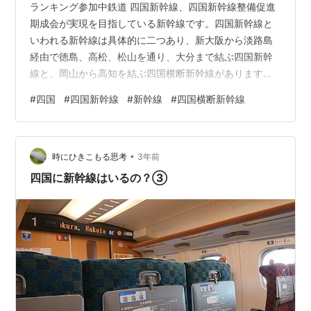
ランキング参加中鉄道 四国新幹線、四国新幹線整備促進
期成会が実現を目指している新幹線です。四国新幹線と
いわれる新幹線は具体的に二つあり、新大阪から淡路島
経由で徳島、高松、松山を通り、大分まで結ぶ四国新幹
線と、岡山から高知を結ぶ四国横断新幹線があります。
四国新幹線整備促進期成会によると、四国新幹線の海を
#
四国
#
四国新幹線
#
新幹線
#
四国横断新幹線
渡る区間である新大阪～徳島と松山～大分は後回しにし
て、四国区間と岡山までを整備することを目指していま
す。岡山まで行く際通る瀬戸大橋はすでに新幹線が通る
•
スペースが確保されているので、それと合わせると建設
時にひきこもる思考
3年前
費を大幅に少なくすることができるからです。では今回
四国に新幹線はいるの？③
は、もし一つだけ新幹線を建設したらどこになるかと…