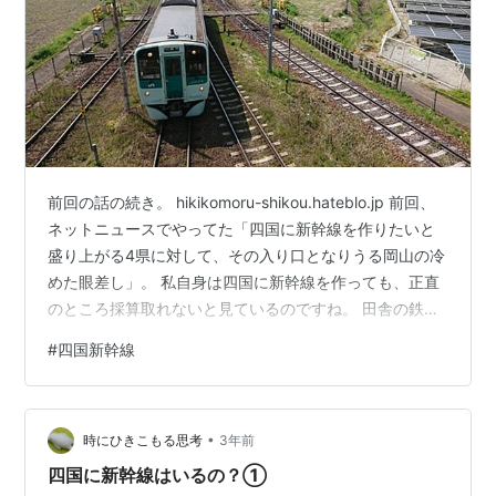
前回の話の続き。 hikikomoru-shikou.hateblo.jp 前回、
ネットニュースでやってた「四国に新幹線を作りたいと
盛り上がる4県に対して、その入り口となりうる岡山の冷
めた眼差し」。 私自身は四国に新幹線を作っても、正直
のところ採算取れないと見ているのですね。 田舎の鉄道
はギリギリのところをキープしており、本数を減らすか
#
四国新幹線
料金を上げるか。どこもそんなもんじゃないでしょう
か。 そんな所に華々しく新幹線がデビューしても、、、
という現実的な視点を持ってしまうから。 事実、ニュー
•
スについたコメントでも「必要ないんじゃないの？」と
時にひきこもる思考
3年前
いうコメントにあふれていた。 まあ、賛成意見はわざわ
四国に新幹線はいるの？①
ざコメ…