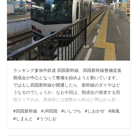
ランキング参加中鉄道 四国新幹線、四国新幹線整備促進
期成会が中心となって整備を始めようと動いています。
ではもし四国新幹線が開通したら、新幹線のダイヤはど
うなるのでしょうか。なお今回は、期成会の推進する四
国エリアのみ、具体的には徳島から松山と岡山から松山
の区間、大阪や大分まで海を渡る区間は開通していない
#
四国新幹線
#
JR四国
#
いしづち
#
しおかぜ
#
南風
ものとして考察していきます。 四国新幹線のルート 四国
#
しまんと
#
うづしお
新幹線整備促進期成会より 基本は、一時間に一本 確実に
設定される路線３選 しまんと号をどうするか まとめ 基
本は、一時間に一本 四国新幹線のルートとなるところを