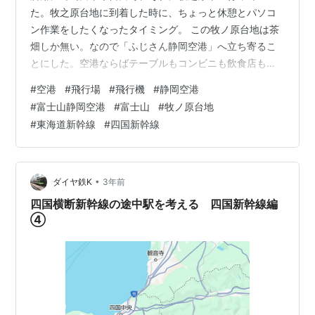
た。牧之原台地に到着した時に、ちょっと休憩とパソコ
ン作業をしたくなったタイミング。 この牧ノ原台地は茶
畑しか無い。なので「ふじさん静岡空港」へ立ち寄るこ
とにした。空港ならばテーブルもコンビニも飲食店もあ
る。無料駐車場からは少し歩くことになるが、気分転換
#
空港
#
飛行場
#
飛行機
#
静岡空港
にはちょうどいい。しかも、静岡空港は離発着する飛行
#
富士山静岡空港
#
富士山
#
牧ノ原台地
機が少なく、ほとんどの時間で閑散としている。一休み
#
東海道新幹線
#
四国新幹線
してからコーヒーを飲みながらキーボードを叩くにはぴ
ったりの場所だ。 BRUTUS(ブルータス) 2024年 6月15日
号 No.1009 [本当においしいアイスクリーム] [雑誌] マガ
ジンハウス A…
•
ダイヤ鉄K
3年前
四国横断新幹線の途中駅を考える 四国新幹線編
④