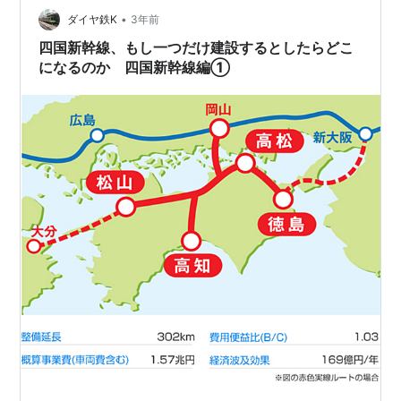
走っている特急は、おおむね一時間に一本です。ではま
•
ダイヤ鉄K
3年前
ず、その特急のルートと何両編成であ…
四国新幹線、もし一つだけ建設するとしたらどこ
になるのか 四国新幹線編①