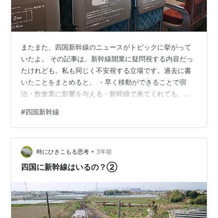
またまた、四国新幹線のニュースがトピックに挙がって
いたよ。 その記事は、新幹線開業に疑問視する内容だっ
たけれども。私も同じく不安視する立場です。過去に書
いたことをまとめると。 ・早く移動ができることで宿
泊・飲食業に影響を与える・新幹線で来てくれても、そ
こから先の足がないため立ち往生・四国の人間が本州に
#
四国新幹線
気軽に行くことで、地元での消費が減る・結果的に地方
の雇用が減り、人も減って税収が悪くなる・税収が減る
ことで、あらゆるサービスの質の低下。ますます過疎化
•
へ そうなることを懸念しているから。盛り上がってる四
時にひきこもる思考
3年前
国には悪いけど。 そんなことを過去で書いた記事 ↓四国
四国に新幹線はいるの？②
に新幹線はいるの？①四国に新幹線はいるの？…