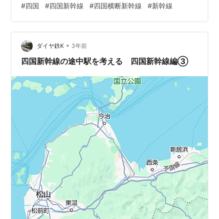
#
四国
#
四国新幹線
#
四国横断新幹線
#
新幹線
くつかあるので、先にそちらをお読みいただくと理解が
早まるかなと思います。徳島と高松を結ぶのが四国新幹
線、岡山～高知を結ぶのが四国”横断”新幹線です。名前の
•
注意をお願いします。 四国新幹線の途中駅を考える 四国
ダイヤ鉄K
3年前
新幹線編③ - ダイヤ鉄K ホームページから読み取れるこ
四国新幹線の途中駅を考える 四国新幹線編③
と 瀬戸大橋以北の区間 四国の区…