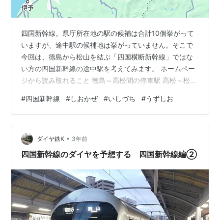
四国新幹線。県庁所在地の駅の候補は合計10個挙がって
いますが、途中駅の候補地は挙がっていません。そこで
今回は、徳島から松山を結ぶ「四国横断新幹線」ではな
い方の四国新幹線の途中駅を考えてみます。 ホームペー
ジから読み取れること 徳島～高松間の停車駅 高松～松山
の停車駅 感じたこと ホームページから読み取れること
#
四国新幹線
#
しおかぜ
#
いしづち
#
うずしお
四国新幹線は、四国新幹線整備促進期成会によって整備
の検討が進められています。途中駅の候補地は挙がって
いないのですがそれを匂わせる画像があったので、それ
•
をもとに考えていきます。 四国新幹線周辺の都市の人口
ダイヤ鉄K
3年前
四国新幹線整備促進期成会より 今回は四国新幹線のみ考
四国新幹線のダイヤを予想する 四国新幹線編②
えるので、駅として設定される可能…