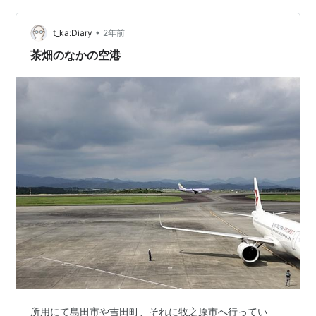
新幹線網 1973年、「全国新幹線鉄道整備法」に基づき複
数の新幹線路線が計画されました。現実では一部しか完
•
t_ka:Diary
2年前
成していませんが、もし在来線建…
茶畑のなかの空港
所用にて島田市や吉田町、それに牧之原市へ行ってい