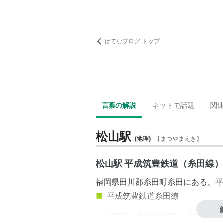
はてなブログ トップ
言葉の解説
ネットで話題
関
松山駅
(
地理
)
【
まつやまえき
】
松山駅 平成筑豊鉄道（糸田線）
福岡県
田川郡
糸田町
糸田
にある、
平
■
平成筑豊鉄道糸田線
金田駅
−
豊前大熊駅
←「
松山駅