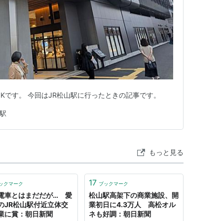
…
多度津
…
観音寺
…
下段へ↓
居浜駅
…
伊予西条
…
壬生川駅
…
今治駅
…
下段へ↓
−
三津浜
←「
松山駅
」→
市坪
−
北伊予
…
伊予市駅
…
向
Kです。 今回はJR松山駅に行ったときの記事です。
原
以遠新線）…(至・
伊予中山
内子
新谷
伊予大洲
)
駅
(至・
下灘
伊予長浜
伊予大洲
八幡浜
卯之町
宇和島
もっと見る
…
多度津
…
観音寺
…
川之江
…
伊予三島
…
下段へ↓
17
ックマーク
ブックマーク
壬生川駅
…
今治駅
…
伊予北条
←「
松山駅
」
電車とはまだだが… 愛
松山駅高架下の商業施設、開
のJR松山駅付近立体交
業初日に4.3万人 高松オル
業に賞：朝日新聞
ネも好調：朝日新聞