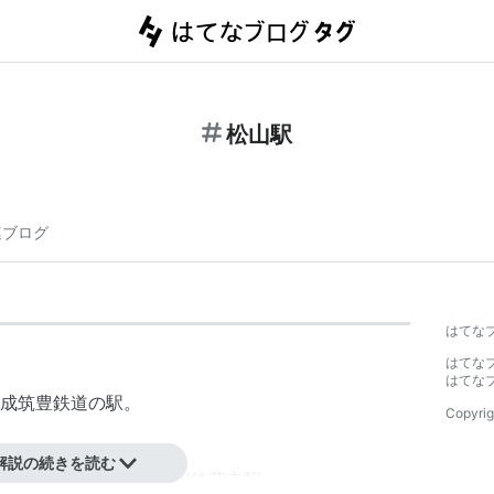
松山駅
連ブログ
はてな
はてな
はてな
成筑豊鉄道
の駅。
Copyrig
解説の続きを読む
」→
糸田駅
−
大藪駅
−
田川後藤寺駅