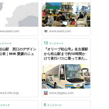
以西 上記 特急「
しおかぜ
」に連結。もしくは同
ww.asahi.com
www.asahi.com
伊予大洲
…
八幡浜
…
卯之町
…
宇和島
13
ックマーク
ブックマーク
＜
松山駅 西口のデザイン
『オリーブ松山号』名古屋駅
公表｜NHK 愛媛のニュ
から松山駅まで約10時間か
けて夜行バスに乗って来たま
したの！【乗車記】 - 元IT土
方の供述
「
松山駅前
」→
大手町
→
西堀端
→
南堀端
…
ww3.nhk.or.jp
www.itjigoku.com
6
ックマーク
ブックマーク