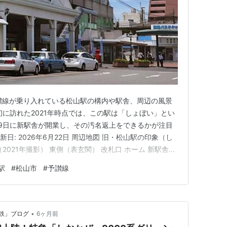
讃線が乗り入れている松山駅の構内や駅舎、周辺の風景
初に訪れた2021年時点では、この駅は「しょぼい」とい
月29日に新駅舎が開業し、その汚名返上をできるかが注目
日: 2026年6月22日 周辺地図 旧・松山駅の印象（し
2021年撮影） 東側（表玄関） 改札口 ホーム 新駅舎が
 新・松山駅の写真（2024年撮影） 取り壊される予定の
駅
#
松山市
#
予讃線
 新駅舎西側 出口案内 東口 西口 関連記事 伊予鉄道松
•
鉄」ブログ
6ヶ月前