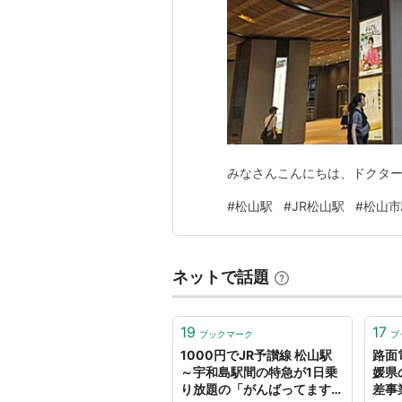
■
予讃線
高松駅
…
坂出駅
…
宇多津
…
丸亀駅
↑上段へ
…
川之江
…
伊予三島
…
新
↑上段続き
…
伊予北条
…
伊予和気
井原
…
みなさんこんにちは、ドクター
■
予讃線
支線・
内子線
（
向井
#
松山駅
#
JR松山駅
#
松山市
■
予讃線
（
向井原
以遠旧線）…
)
ＴＳＥ
特急「
しおかぜ
」
ネットで話題
…
岡山駅
…
児島
…
宇多津
…
丸亀駅
19
17
ブックマーク
ブ
↑上段へ
…
新居浜駅
…
伊予西条
…
1000円でJR予讃線 松山駅
路面
～宇和島駅間の特急が1日乗
媛県
り放題の「がんばってます！
差事
ＴＳＥ
特急「
いしづち
」