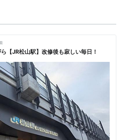
・
直方駅
）
前
ら【JR松山駅】改修後も寂しい毎日！
R四国
と
JR貨物
の「
松山
」駅。
が直流電化、南側が非電化となる。
-00）この駅で番号が分割される。
駅
」が存在している。「
松山市駅
」へは距離があ
手町駅の方が近い。
駅前」停留所があり、路面電車で移動可能である