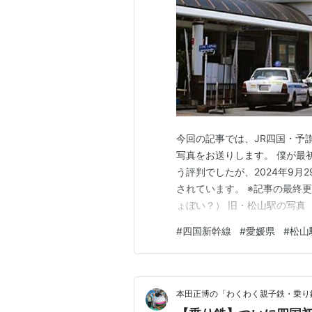
今回の記事では、JR四国・予
写真をお送りします。 僕が最
う評判でしたが、2024年9
されています。 ※記事の最終更新
ょぼい？） 旧・松山駅の写真（
2024年9月29日にオープン！
#
四国新幹線
#
愛媛県
#
松山
旧駅舎 新駅舎東側 新駅舎の構内
山市…
本田正博の「わくわく親子鉄・乗り