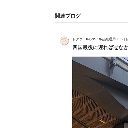
■
平成筑豊鉄道伊田線
直通（至
関連ブログ
○
リスト
：
駅キーワード
○
リスト
：
駅つきキーワード
•
ドクターKのマイル超絶運用
17日
松山駅
四国最後に遅ればせなが
(
地理
)
【
まつやま
】
松山駅 JR四国・JR貨物
愛媛県
松山市
南江戸
に存在する、
J
JR予讃線
が通り、この駅より北側
駅ナンバリング
：(Y-55)及び(U
市内には他に、
伊予鉄道
の「
松山市
り、
JR松山駅
からは徒歩5分程の大
路面電車の伊予鉄道環状線の「松山
＞＞
路線案内 JR四国
＜＜