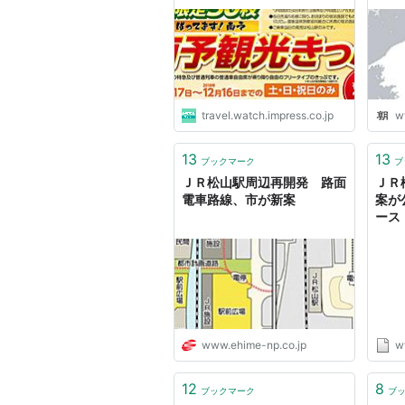
南予 南予観光きっぷ」
高松駅
…
坂出
…
宇多津
…（
宇多津
等の停車駅。）
ＴＳＥ
特急「
宇和海
」
travel.watch.impress.co.jp
w
「
松山駅
」→
伊予市駅
…
内子
…
13
13
ブックマーク
ブ
＞＞
路線案内 伊予鉄道 松山駅前
＜
ＪＲ松山駅周辺再開発 路面
ＪＲ
１系統
環状線（時計回り）
電車路線、市が新案
案が
ース
２系統
環状線（逆時計回り）
…
萱町六丁目
←
古町
←
宮田町
←
○
リスト
：
駅キーワード
www.ehime-np.co.jp
w
○
リスト
：
駅つきキーワード
12
8
ブックマーク
ブ