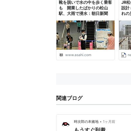
靴を脱いで水の中を歩く乗客
JR
も 開業したばかりの松山
設計
駅、大雨で浸水：朝日新聞
れの見
www.asahi.com
ne
関連ブログ
•
時次郎の本拠地
1ヶ月前
もうすぐ到着