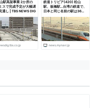
松山駅高架事業 2か所の
鉄道トリビア(420) 松山
ミスで完成予定が大幅遅
駅、板橋駅…台湾の鉄道で、
通し | TBS NEWS DIG
日本と同じ名前の駅は36駅
ある
wsdig.tbs.co.jp
news.mynavi.jp