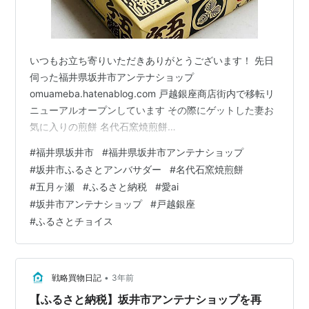
いつもお立ち寄りいただきありがとうございます！ 先日
伺った福井県坂井市アンテナショップ
omuameba.hatenablog.com 戸越銀座商店街内で移転リ
ニューアルオープンしています その際にゲットした妻お
気に入りの煎餅 名代石窯焼煎餅
omuameba.hatenablog.com 以前もポップアップイベン
#
福井県坂井市
#
福井県坂井市アンテナショップ
トで「その場で申し込み出来るふるさと納税返礼品」と
#
坂井市ふるさとアンバサダー
#
名代石窯焼煎餅
していただき、すっかりファンに 再度いただき、「やっ
#
五月ヶ瀬
#
ふるさと納税
#
愛ai
ぱり美味しい」と再確認した妻。 4枚とも全て妻の胃袋
#
坂井市アンテナショップ
#
戸越銀座
へ消えたことは言わずもがな だけで終わらないのが我が
#
ふるさとチョイス
妻です omuameba.hatenablog.com アンテナショップに
再訪…
•
戦略買物日記
3年前
【ふるさと納税】坂井市アンテナショップを再