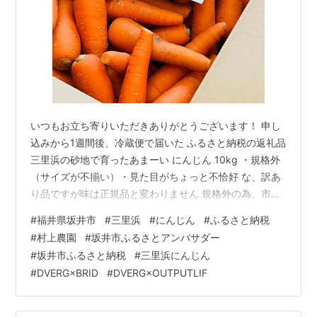
いつもお立ち寄りいただきありがとうございます！ 申し
込みから1週間後、冷蔵便で届いた ふるさと納税の返礼品
三里浜の砂地で育ったあまーい にんじん 10kg ・規格外
（サイズが不揃い）・見た目がちょっと不恰好 な、訳あ
り品ですが味は正規品と変わりません 規格外の為、市場
などは出せず行き場がなくこのままだと廃棄待ち
#
福井県坂井市
#
三里浜
#
にんじん
#
ふるさと納税
に、、、 ということで、数量限定&緊急支援品の返礼品
#
村上農園
#
坂井市ふるさとアンバサダー
となっています。 甘い人参ということで、 生にんじん
#
坂井市ふるさと納税
#
三里浜にんじん
(小ぶり)3本 生玉ねぎ(大玉)半個 林檎酢 100ml オリーブ
#
DVERG×BRID
#
DVERG×OUTPUTLIF
オイル 150ml 砂糖 大さじ1 はちみつ 大さじ1 お塩 大さ
じ1 上記をミキサーにかけて 生ドレッシング にん…