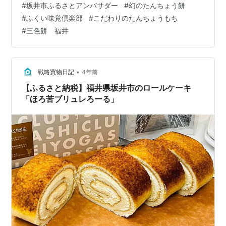
#
坂井市ふるさとアンバサダー
#
幻のたんちょう餅
いて、それでいて伸びやかなお餅 やっぱり、美味しい〜
#
ふくい味覚倶楽部
#
こだわりのたんちょうもち
三色一気に焼いてみました ぷくぅーと膨れて、これまた
#
三色餅 福井
旨し 今回は東京で年越し出来なかったので、かなり遅く
なりま…
•
戦略買物日記
4年前
【ふるさと納税】福井県坂井市のロールケーキ
「ほろ苦ブリュレろーる」