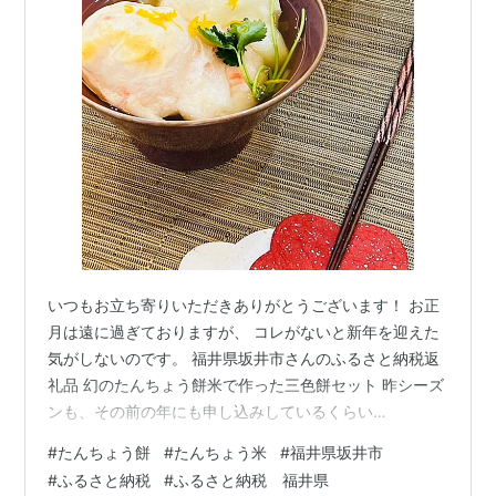
いつもお立ち寄りいただきありがとうございます！ お正
月は遠に過ぎておりますが、 コレがないと新年を迎えた
気がしないのです。 福井県坂井市さんのふるさと納税返
礼品 幻のたんちょう餅米で作った三色餅セット 昨シーズ
ンも、その前の年にも申し込みしているくらい
omuameba.hatenablog.com 美味しくて、ほっぺが落ち
#
たんちょう餅
#
たんちょう米
#
福井県坂井市
そうなお餅 白のプレーン丸餅 海老の丸餅 蓬餅の丸餅 紅
#
ふるさと納税
#
ふるさと納税 福井県
白餅で縁起良く 焼き立て餅のお雑煮 コシがしっかりして