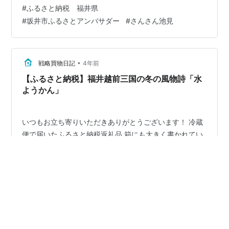
見で自家栽培している美味しいお米をインターネットで
#
ふるさと納税 福井県
販売中。今年も自慢のお米が収穫できました！ふるさと
#
坂井市ふるさとアンバサダー
#
さんさん池見
納税サイトからもお申込みいただけます。
www.sansanikemi.jp 公式HP そして、その自信の表れは
生産者のお顔とお名前をしっ…
•
戦略買物日記
4年前
【ふるさと納税】福井越前三国の冬の風物詩「水
ようかん」