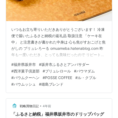
いつもお立ち寄りいただきありがとうございます！ 冷凍
便で届いたふるさと納税の返礼品 取扱注意 「ケーキ在
中」 と注意書きが書かれた中身は 心も焦がすおこげと焦
がしの ブリュレろーる omuameba.hatenablog.com 昨
年も一度いただき、とっても美味だったので リピート申
し込みしました 冷凍で長期保存できますが、、、 妻が待
#
福井県坂井市
#
坂井市ふるさとアンバサダー
てるはずもなく、一晩冷蔵庫で解凍して即カット ロール
#
西洋菓子倶楽部
#
ブリュレロール
#
バウマダム
ケーキの上部は、ブラウンシュガーをふりかけ焦がすこ
#
バウムクーヘン
#
POSSE COFFEE
#
ル・クプル
とでブリュレのようなほろ苦テイスト ロールケーキのス
#
バウムッシュ
#
雄島ブレンド
ポンジ生地は色白でしっとり また、薄い生地にロールさ
れているクリームは2層になっていて、上質な生クリーム
とほ…
•
戦略買物日記
4年前
「ふるさと納税」福井県坂井市のドリップバッグ