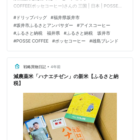
COFFEE(ポッセコーヒー)さんの 三国 | 日本 | POSSE
COFFEEPOSSE COFFEE［ポッセコーヒー］では世界各
#
ドリップバッグ
#
福井県坂井市
地の素晴らしいスペシャリティコーヒーを自家焙煎し販
#
坂井市ふるさとアンバサダー
#
アイスコーヒー
売しています。福井県坂井市三国町にある店舗では、丁
#
ふるさと納税 福井県
#
ふるさと納税 坂井市
寧に一杯ずつコーヒーを抽出し、提供しています。
#
POSSE COFFEE
#
ポッセコーヒー
#
雄島ブレンド
www.possecoffee.com アイスコーヒー＆ドリップバッ
グコンプリートセット 紙パック入りアイスコー…
•
戦略買物日記
4年前
減農薬米「ハナエチゼン」の新米【ふるさと納
税】