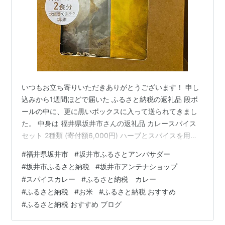
いつもお立ち寄りいただきありがとうございます！ 申し
込みから1週間ほどで届いた ふるさと納税の返礼品 段ボ
ールの中に、更に黒いボックスに入って送られてきまし
た。 中身は 福井県坂井市さんの返礼品 カレースパイス
セット 2種類 (寄付額6,000円) ハーブとスパイスを用い
たヘルシー料理教室の人気スパイスカレーがキットにな
#
福井県坂井市
#
坂井市ふるさとアンバサダー
っています オマケの香り袋も入っていました まずは、炊
#
坂井市ふるさと納税
#
坂井市アンテナショップ
き込みドライカレー2食分が作れるセットから こちらは
#
スパイスカレー
#
ふるさと納税 カレー
ハーブ&スパイスセットだけでなく、福井県産のお米付き
#
ふるさと納税
#
お米
#
ふるさと納税 おすすめ
もちろん、レシピも付いていますが、 研いだお米・ハー
#
ふるさと納税 おすすめ ブログ
ブ&スパイス・具材(玉ねぎ・ベーコン・グリーンピース)
を加えて炊飯…