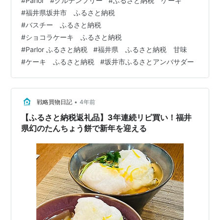
#
Parlor
#
グルテンフリー
#
ふるさと納税 ケーキ
約5cm) おからショコラケーキ (サイズ:縦 約17cm×横 約
#
福井県坂井市 ふるさと納税
7cm×高さ 約4cm) 賞味期限は冷凍で30日ほどあります
#
バスチー ふるさと納税
が、両方ともすぐにでもいただきたい妻 2種類とも解凍
#
ショコラケーキ ふるさと納税
して、カット 小麦粉を一切使わず、おからパウダーで作
#
Parlor ふるさと納税
#
福井県 ふるさと納税 甘味
ったグルテンフリーの濃厚バスクチ…
#
ケーキ ふるさと納税
#
坂井市ふるさとアンバサダー
•
戦略買物日記
4年前
【ふるさと納税返礼品】3年連続リピ買い！福井
県幻のたんちょう餅で新年を迎える