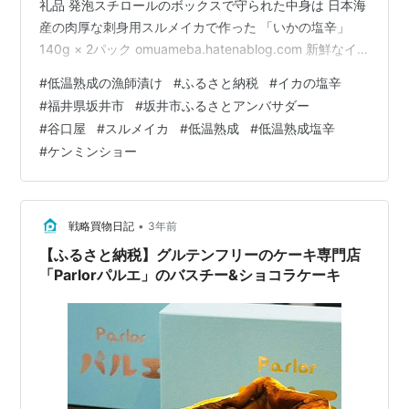
礼品 発泡スチロールのボックスで守られた中身は 日本海
産の肉厚な刺身用スルメイカで作った 「いかの塩辛」
140g × 2パック omuameba.hatenablog.com 新鮮なイ
カを使用した低温熟成のイカの塩辛は食感が異次元 あま
#
低温熟成の漁師漬け
#
ふるさと納税
#
イカの塩辛
りの旨さに、珍しく私自身が希望してリピート申し込み
#
福井県坂井市
#
坂井市ふるさとアンバサダー
しました 刺身用スルメイカを丸ごと使用！ 肝を特製の天
#
谷口屋
#
スルメイカ
#
低温熟成
#
低温熟成塩辛
然塩で味付けし、昔ながらの製法でじっくりと 低温熟成
#
ケンミンショー
させ、食べ頃を逃がさないようにしっかりと急速冷凍し
ています。 解凍後でも艶々 この日は先日訪れた福井県
坂…
•
戦略買物日記
3年前
【ふるさと納税】グルテンフリーのケーキ専門店
「Parlorパルエ」のバスチー&ショコラケーキ