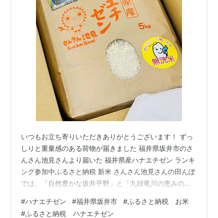
いつもお立ち寄りいただきありがとうございます！ ずっ
しりと重量感のある荷物が届きました 福井県坂井市のさ
んさん池見さんより届いた 福井県産ハナエチゼン ランキ
ング参加中ふるさと納税 新米 さんさん池見さんの田んぼ
では、「自然豊かな坂井平野」と「九頭竜川の恵みの
水」で 「減農薬」の米作りを行なっています 福井の美味
#
ハナエチゼン
#
福井県坂井市
#
ふるさと納税 お米
しいお米を農家から直送！【全国発送】福井県坂井市池
#
ふるさと納税 ハナエチゼン