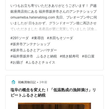
いつもお立ち寄りいただきありがとうございます！ 戸越
銀座商店街にある 福井県坂井市さんのアンテナショップ
omuameba.hatenablog.com 先日、プレオープン中に伺
いましたが 日をおかず、グランドオープン後に再訪させ
ていただきました 名産品が更に充実していました 試食な
どもあり、 イートインスペースも開放しています せっか
#
291ソーダ
#
東尋坊
#
木田ちそソーダ
くなので、東尋坊近くのドリンク店「291ソーダ」さんの
#
坂井市アンテナショップ
木田ちそソーダをいただきました 先日テレビ番組で「赤
#
坂井市ふるさとアンバサダー
紫蘇が免疫に良い」という情報を聞いてハマっているタ
#
福井県坂井市 ふるさと納税
#
焼き鯖寿司
#
谷口屋
イミングだったので木田ちそに興味津々！ 香り高く、サ
#
お揚げ
#
ふるさとチョイス
ッパリで暑い日に最高 その場で出来るふるさと納税返
礼…
•
戦略買物日記
3年前
塩辛の概念を変えた！「低温熟成の漁師漬け」リ
ピートふるさと納税