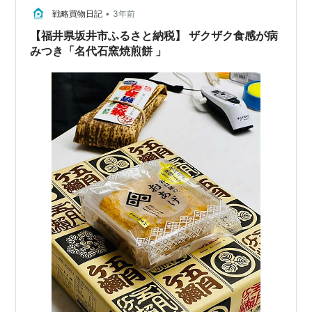
•
戦略買物日記
3年前
【福井県坂井市ふるさと納税】 ザクザク食感が病
みつき「名代石窯焼煎餅 」