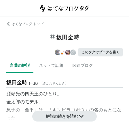
はてなブログ トップ
坂田金時
このタグでブログを書く
言葉の解説
ネットで話題
関連ブログ
坂田金時
(
一般
)
【
さかたきんとき
】
源頼光
の四天王のひとり。
金太郎
のモデル。
息子の「金平」は、「キンピラゴボウ」の名のもとにな
解説の続きを読む
った。