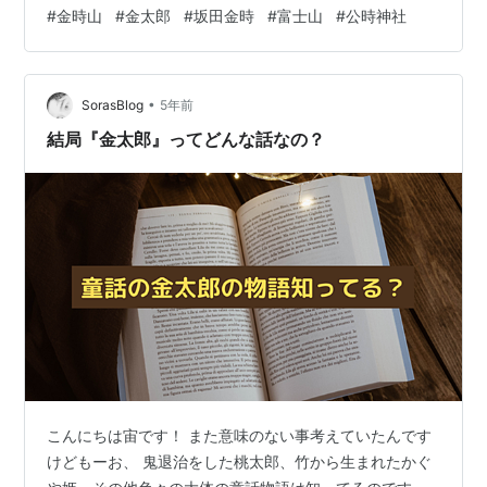
Wikipediaより ♫ まさかりかついで きんたろう…の 金太
#
金時山
#
金太郎
#
坂田金時
#
富士山
#
公時神社
郎さんで有名な坂田公時(さかたのきんとき)が 子供の頃
「熊にまたがりお馬の稽古」をしたという「足柄山」は
この金時山だったと伝えられています
•
www.youtube.com まさかりかついで きんたろう くまに
SorasBlog
5年前
またがり おうまのけいこ ハイシィドウドウ …
結局『金太郎』ってどんな話なの？
こんにちは宙です！ また意味のない事考えていたんです
けどもーお、 鬼退治をした桃太郎、竹から生まれたかぐ