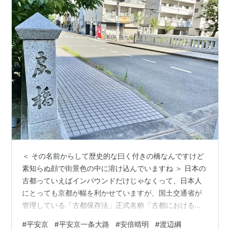
＜ その名前からして歴史的な曰く付きの橋なんですけど
素知らぬ顔で街景色の中に溶け込んでいますね ＞ 日本の
古都っていえばインバウンドだけじゃなくって、日本人
にとっても京都が幅を利かせていますが、国土交通省が
管理している「古都保存法」正式名称「古都における歴
史的風土の保存に関する特別措置法」によりますと、
#
平安京
#
平安京一条大路
#
安倍晴明
#
渡辺綱
「現在、京都市、奈良市、鎌倉市のほかに、天理市、橿