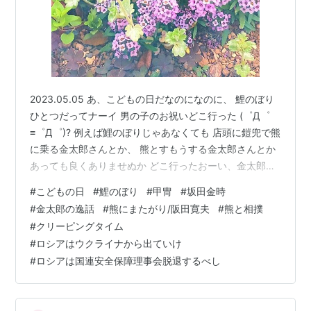
2023.05.05 あ、こどもの日だなのになのに、 鯉のぼり
ひとつだってナーイ 男の子のお祝いどこ行った (゜Д゜
≡゜Д゜)? 例えば鯉のぼりじゃあなくても 店頭に鎧兜で熊
に乗る金太郎さんとか、 熊とすもうする金太郎さんとか
あっても良くありませぬか どこ行ったおーい、金太郎さ
ーん 代わりにわたしが載せましょうか 熊とすもうとか乗
#
こどもの日
#
鯉のぼり
#
甲冑
#
坂田金時
熊とか、本当にあるんですよ 熊と仲良くするって、ロシ
#
金太郎の逸話
#
熊にまたがり/阪田寛夫
#
熊と相撲
アやウクライナでは 坂田金時の伝説ではなくて、本当に
#
クリーピングタイム
今現在あるんですよ ただ日本には仲良くできる場所も時
#
ロシアはウクライナから出ていけ
間もないことばかりだから、 昔から熊を人里に近づけな
#
ロシアは国連安全保障理事会脱退するべし
いように 鈴をリンリン鳴らしながら学校へ通ったりした
わけです…