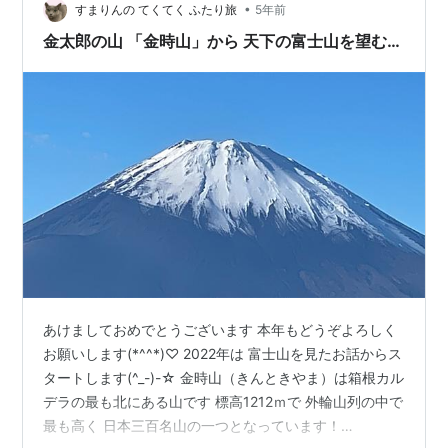
•
すまりんの てくてく ふたり旅
5年前
金太郎の山 「金時山」から 天下の富士山を望む…
あけましておめでとうございます 本年もどうぞよろしく
お願いします(*^^*)♡ 2022年は 富士山を見たお話からス
タートします(^_-)-☆ 金時山（きんときやま）は箱根カル
デラの最も北にある山です 標高1212ｍで 外輪山列の中で
最も高く 日本三百名山の一つとなっています！