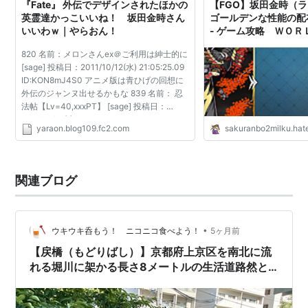
『Fate』 外伝でデザインされたほかの
【FGO】坂田金時（
英霊達かっこいいね！ 坂田金時さん
ゴールデンな性能の配
いいわｗ｜やらおん！
- ゲーム攻略 ＷＯＲ
820 名前：メロンさんex＠ご利用は紳士的に
[sage] 投稿日：2011/10/12(水) 21:05:25.09
ID:KON8mJ4S0 アニメ版は青ひげの回想に
外伝のジャンヌ出せるかもな 839 名前： 忍
法帖【Lv=40,xxxPT】 [sage] 投稿日：
2011/10/12(水) 21:08:09.04 ID:Wpj+Cuqv0
yaraon.blog109.fc2.com
sakuranbo2milku.hat
>>820 限りなくアーサー王だなｗ こりゃ勘
違いされても仕方ない 842...
関連ブログ
•
ウキウキ呑もう！ ニコニコ食べよう！
5ヶ月前
【戻橋（もどりばし）】京都府上京区を南北に流
れる堀川に架かる長さ8メートルの生活道路然と
した橋