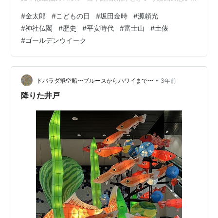
ニュースを見てしまいました。 流山おおたかの森や豊洲
#
金太郎
#
こどもの日
#
坂田金時
#
源頼光
なんかを歩くと子供をたくさん見かけますが 私が旅行す
#
神社仏閣
#
歴史
#
平安時代
#
富士山
#
土俵
る所は基本的には老人ばかり…というかそもそも人が全
#
ゴールデンウイーク
然いない😭 そんな年寄りばかりの日本ではありますが 日
本で昔ばなしでもお馴染みで、強く逞しい子供の象徴と
もいえる偉人の聖地のおもひででも。 静岡県の北東の端
っこ、小山町に…
•
ドバラダ飛空船〜ブルースからハワイまで〜
3年前
降りた井戸