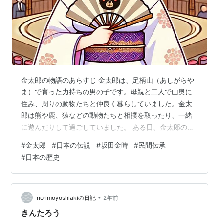
金太郎の物語のあらすじ 金太郎は、足柄山（あしがらや
ま）で育った力持ちの男の子です。母親と二人で山奥に
住み、周りの動物たちと仲良く暮らしていました。金太
郎は熊や鹿、猿などの動物たちと相撲を取ったり、一緒
に遊んだりして過ごしていました。 ある日、金太郎の噂
を聞きつけた源頼光（みなもとのよりみつ）という武将
#
金太郎
#
日本の伝説
#
坂田金時
#
民間伝承
が、彼を自分の家来として迎え入れたいと考え、足柄山
#
日本の歴史
にやってきます。頼光の家来である四天王に試される金
太郎ですが、見事にその強さを発揮し、源頼光に仕える
こととなりました。 やがて金太郎は、坂田金時（さかた
のきんとき）と名乗り、頼光四天王の一員として数々の
•
norimoyoshiakiの日記
2年前
冒険や戦いで活躍しました。その力と正義感で、…
きんたろう