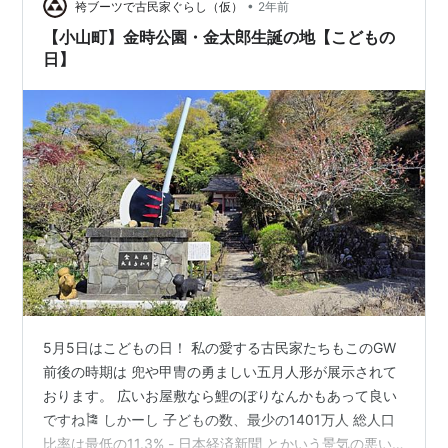
•
思い出しましたがね。 足柄山ってどこにあるか知ってま
袴ブーツで古民家ぐらし（仮）
2年前
すか のりも君？」 私「え？金太郎って坂田金時になっ
【小山町】金時公園・金太郎生誕の地【こどもの
て・・・ …
日】
5月5日はこどもの日！ 私の愛する古民家たちもこのGW
前後の時期は 兜や甲冑の勇ましい五月人形が展示されて
おります。 広いお屋敷なら鯉のぼりなんかもあって良い
ですね🎏 しかーし 子どもの数、最少の1401万人 総人口
比率は最低の11.3% - 日本経済新聞 とかいう景気の悪い