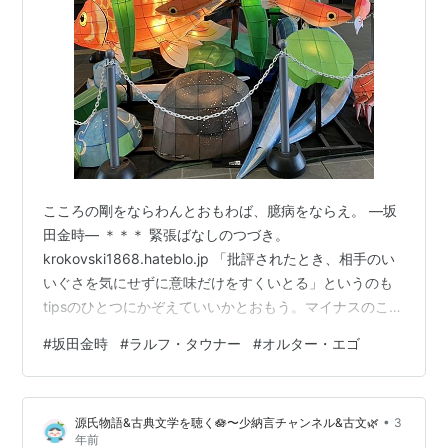
こころの剛をならわんとおもわば、臆病をならえ。 ―坂
田金時― ＊＊＊ 緊張ばなしのつづき。
krokovski1868.hateblo.jp 「批評されたとき、相手のい
いぐさを気にせずに意味だけをすくいとる」というのも
tipsのひとつにかぞえていいかとおもう。マイナスのこと
をいわれると、どういうわけか非難されているように聞
#
坂田金時
#
ラルフ・タウナー
#
オルター・エゴ
こえることになっている。事実と人格はべつものだとい
うことを、わすれないようにしたい。 さらにつけくわえ
るならば、いつも限界とたたかわないというのも、わり
•
源氏物語&古典文学を聴く🪷〜少納言チャンネル&古文🌿
3
と大事なのではないかとおもう。己の限界の範囲内で、
年前