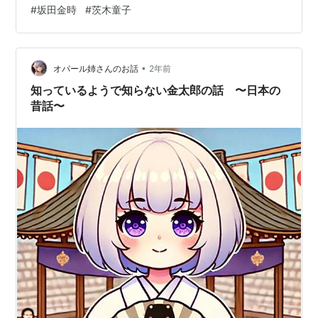
#
坂田金時
#
茨木童子
原市、桜井市、奈良県生駒郡斑鳩町、同県高市郡明日香
村、逗子市並びに大津市の合計8市1町1村が「古都」に指
定されています」 とのことです。10の古都のうち、奈良
県が4市1町1村で6つを数えているんですね。奈良は日本
•
オパール姉さんのお話
2年前
の最古の都ですもんね、納得なっ…
知っているようで知らない金太郎の話 〜日本の
昔話〜