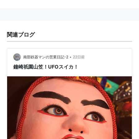
関連ブログ
•
南部鉄器マンの営業日記-2
22日前
鐘崎祇園山笠！UFOスイカ！