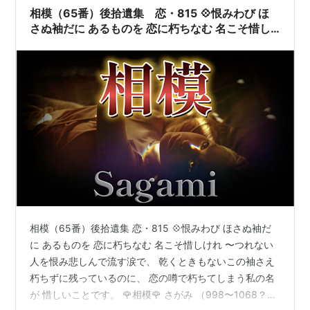
自分のしていることに意味をもたせるようにつとめたほ
相模（65番）後拾遺集 恋・815 💠恨みわび ほ
うが、結果としてうまくい…
さぬ袖だに あるものを 恋に朽ちなむ 名こそ惜し
けれ
相模（65番）後拾遺集 恋・815 💠恨みわび ほさぬ袖だ
に あるものを 恋に朽ちなむ 名こそ惜しけれ 〜つれない
人を恨み悲しんで流す涙で、 乾くときもないこの袖さえ
朽ちずに残っているのに、 恋の噂で朽ちてしまう私の名
が 惜しいことです。 🌹相模🌹 さがみ （998〜1068？）