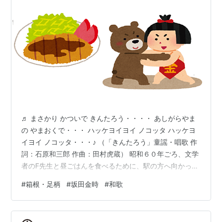
♬ まさかり かついで きんたろう・・・・ あしがらやま
の やまおくで・・・ ハッケヨイヨイ ノコッタ ハッケヨ
イヨイ ノコッタ・・・♪ （「きんたろう」童謡・唱歌 作
詞：石原和三郎 作曲：田村虎蔵） 昭和６０年ごろ、文学
者のF先生と昼ごはんを食べるために、駅の方へ向かって
いると、近くの幼稚園から「きんたろう」の曲が流れて
#
箱根・足柄
#
坂田金時
#
和歌
きた。 お遊戯の時間なのであろう。 F「はは・・・かわ
いいですねぇ・・♪ハッケヨイヨイ ノぉコッタぁ～・・・
か」 私「ははは・・・そうですね」 F「そうだ、それで