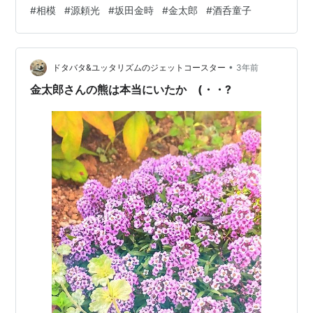
源頼光（よりみつ）の娘、もしくは養女と言われます。
#
相模
#
源頼光
#
坂田金時
#
金太郎
#
酒呑童子
相模守の大江公資（きみより）の妻となり 任国へ一緒に
行ったので、 相模と呼ばれるようになりました。 歌論集
「八雲御抄（やくもみしょう）」では 女流歌人として高
•
く評価されています。 www.youtube.com お父上が、あ
ドタバタ&ユッタリズムのジェットコースター
3年前
の酒呑童子退治の源頼光公だなんて凄すぎる…
金太郎さんの熊は本当にいたか (・・?