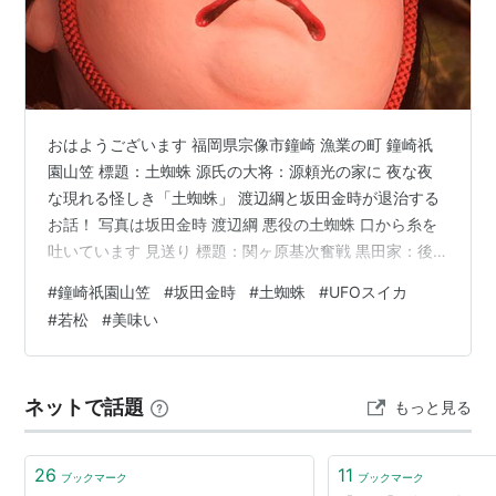
おはようございます 福岡県宗像市鐘崎 漁業の町 鐘崎祇
園山笠 標題：土蜘蛛 源氏の大将：源頼光の家に 夜な夜
な現れる怪しき「土蜘蛛」 渡辺綱と坂田金時が退治する
お話！ 写真は坂田金時 渡辺綱 悪役の土蜘蛛 口から糸を
吐いています 見送り 標題：関ヶ原基次奮戦 黒田家：後
藤又兵衛 今日9時半からスタートします。 本日も南部鉄
#
鐘崎祇園山笠
#
坂田金時
#
土蜘蛛
#
UFOスイカ
器マンのブログに お越し頂きありがとうございました 南
#
若松
#
美味い
部鉄器マン全力投球のブログ写真 如何でしたか？ 明日も
是非お越しくださいませ。 感謝。
★★★★★★★★★★★★ 2026年7月18日 土曜日 ブ
ネットで話題
もっと見る
ログ更新時間午前5時01分 室温度29度 湿度83％ 外気温
度27度 体感温…
26
11
ブックマーク
ブックマーク