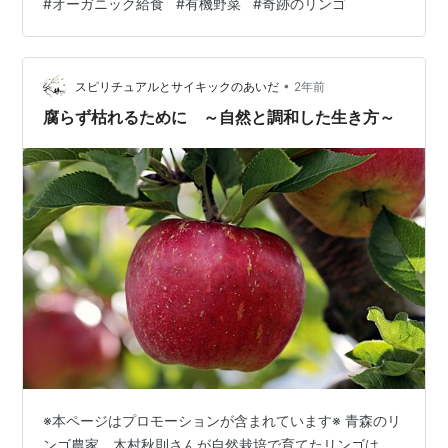
#
オーガニック給食
#
有機野菜
#
奇跡のリンゴ
ク給食マップ 『夢みる給食』 この映画は「オーガニック
給食」を、夢みる市民・公務員・有機農家さんたちの活
躍を描くドキュメンタリー映画です。 監督：オオタヴィ
•
ンさん ナレーション：上野樹里さん 公式HP≫夢みる給
スピリチュアルとサイキックのあいだ
2年前
食 体質は食事で改善できる？！ この作品には、もともと
腐らず枯れるために ～自然と調和した生き方～
は体が弱かったり…
※本ページはプロモーションが含まれています※ 青森のリ
ンゴ農家、木村秋則さんが自然栽培で育てたリンゴは、