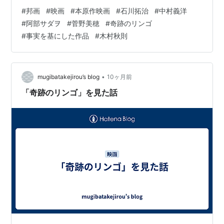
で、事実を基にした作品。129分。 感想 無農薬リンゴの
#
邦画
#
映画
#
本原作映画
#
石川拓治
#
中村義洋
栽培に挑む男が主人公だ。序盤は、なんでも分解してし
#
阿部サダヲ
#
菅野美穂
#
奇跡のリンゴ
まうような、仕組みを調べるのが好きだった子ども時代
#
事実を基にした作品
#
木村秋則
のエピソードがコミカルに描かれる。しかし、そのコミ
カル具合は中途半端で、空回り気味だ。子役から主演の
阿部サダヲに切り替わるまでは、若干しんどかった。 そ
して、実家近くのリンゴ農…
•
mugibatakejirou’s blog
10ヶ月前
「奇跡のリンゴ」を見た話