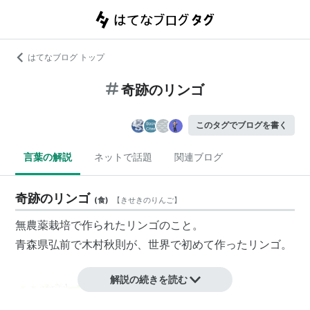
はてなブログ トップ
奇跡のリンゴ
このタグでブログを書く
言葉の解説
ネットで話題
関連ブログ
奇跡のリンゴ
(
食
)
【
きせきのりんご
】
無農薬栽培で作られたリンゴのこと。
青森県弘前で木村秋則が、世界で初めて作ったリンゴ。
解説の続きを読む