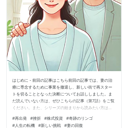
はじめに - 前回の記事はこちら前回の記事では、妻の治
療に専念するために事業を撤退し、新しい街で再スター
トを切ることとなった決断についてお話ししました。ま
だ読んでいない方は、ぜひこちらの記事（第7話）をご覧
ください。また、シリーズの始まりから読みたい方は第1
話からチェックしてみてください。 新しい街での再出発
#
再出発
#
挫折
#
株式投資
#
奇跡のリンゴ
と妻の回復 事業を撤退し、会社を辞め、大きな病院のあ
#
人生の転機
#
新しい挑戦
#
妻の回復