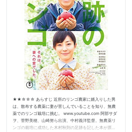
★★☆☆☆ あらすじ 近所のリンゴ農家に婿入りした男
は、散布する農薬に妻が苦しんでいることを知り、無農
薬でのリンゴ栽培に挑む。 www.youtube.com 阿部サダ
ヲ、菅野美穂、山崎努ら出演、中村義洋監督。無農薬リ
ンゴの栽培に成功した木村秋則の足跡を記した本が原作