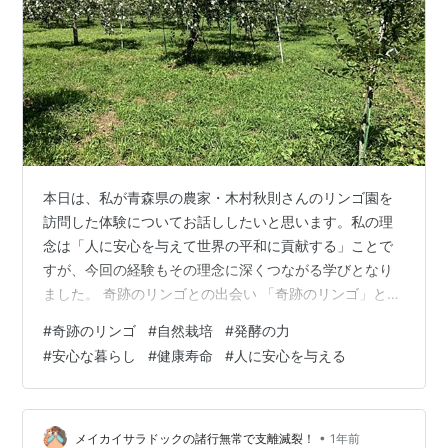
本日は、私が青森県の農家・木村秋則さんのリンゴ園を
訪問した体験についてお話ししたいと思います。私の理
念は「人に安心を与えて世界の平和に貢献する」ことで
すが、今回の経験もその理念に深くつながる学びとなり
ました。 奇跡のリンゴとの出会い 「奇跡のリンゴ」と
は、世界で初めて「完全無農薬・無肥料」でのリンゴ栽
#
奇跡のリンゴ
#
自然栽培
#
発酵の力
培に成功した物語です。農業界では絶対に不可能とまで
#
安心な暮らし
#
健康寿命
#
人に安心を与える
言われてきた挑戦で、NHKの「プロジェクトX」や映画で
も紹介されました。 私が初めてこの本と出会ったのは、
長男が高校生のときです。学校の課題図書として指定さ
れていた『奇跡のリンゴ』（幻冬舎文庫）を、私も一緒
•
メイカイサラドックの諸行無常で支離滅裂！
1年前