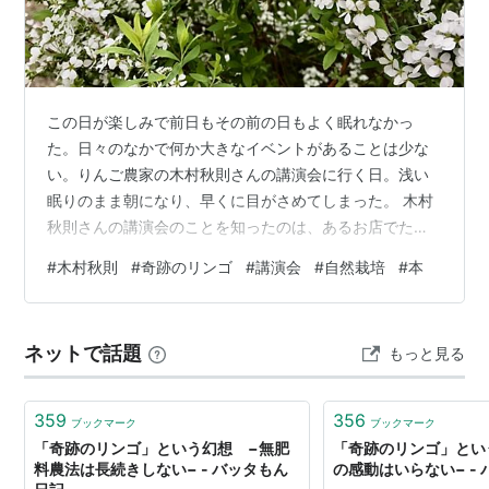
中村義洋
関連記事
茂木健一郎 クオリア日記: 奇跡のリンゴ
この日が楽しみで前日もその前の日もよく眠れなかっ
自然栽培生産者 奇跡のりんご 木村 秋則氏
た。日々のなかで何か大きなイベントがあることは少な
い。りんご農家の木村秋則さんの講演会に行く日。浅い
眠りのまま朝になり、早くに目がさめてしまった。 木村
秋則さんの講演会のことを知ったのは、あるお店でたま
たま見つけたポスターがきっかけだった。電話をする
#
木村秋則
#
奇跡のリンゴ
#
講演会
#
自然栽培
#
本
と、もう満席になってしまったとのこと。もし当日券枠
を確保できたらまた電話をくれるとのことだった。数日
後に、最後の２席が取れたと連絡があった。当日まであ
ネットで話題
もっと見る
と1か月ほど。この日を楽しみに毎日過ごした。 木村秋則
さんについて書かれている「奇跡のリンゴ」という本を
読んだ時は、何度も泣いた。この人の苦労は想像を絶…
359
356
ブックマーク
ブックマーク
「奇跡のリンゴ」という幻想 −無肥
「奇跡のリンゴ」とい
料農法は長続きしない− - バッタもん
の感動はいらない− -