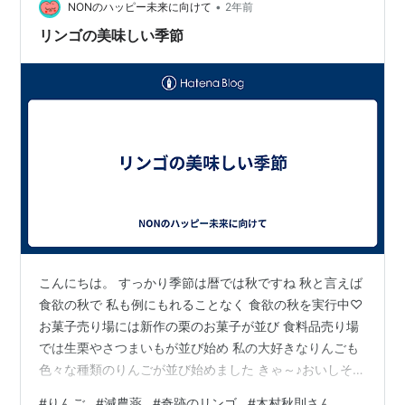
が訪れます。ある日、妻から「病院に一緒…
•
NONのハッピー未来に向けて
2年前
リンゴの美味しい季節
こんにちは。 すっかり季節は暦では秋ですね 秋と言えば
食欲の秋で 私も例にもれることなく 食欲の秋を実行中♡
お菓子売り場には新作の栗のお菓子が並び 食料品売り場
では生栗やさつまいもが並び始め 私の大好きなりんごも
色々な種類のりんごが並び始めました きゃ～♪おいしそう
～♪ そんな私はネットでリンゴを大量にポチるのだ 今回
#
りんご
#
減農薬
#
奇跡のリンゴ
#
木村秋則さん