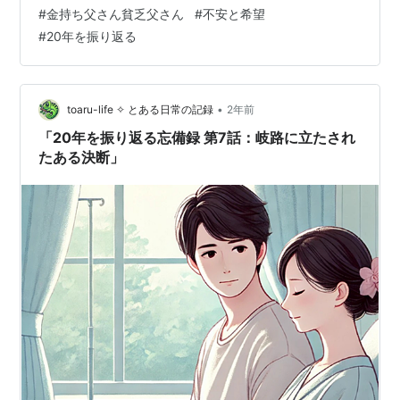
る街へと引っ越してきました。妻の治療費もかさみ、生
#
金持ち父さん貧乏父さん
#
不安と希望
活は厳しい状況になっていましたが、ありがたいことに
#
20年を振り返る
知人が心配して働き口を紹介してくれました。以前の会
社では順調に昇進し、農業のビジネスも展開していたた
め、ある程度の貯えもありましたが、30…
•
toaru-life ✧ とある日常の記録
2年前
「20年を振り返る忘備録 第7話：岐路に立たされ
たある決断」