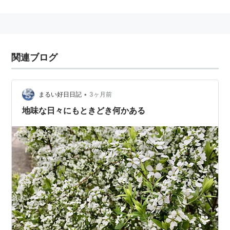
関連ブログ
「一つのものに狂えばいつか答えは見つかる。とにかく
諦めないで」
•
まるい好日日記
3ヶ月前
地味な日々にもときどき何かある
映画
2013年に映画化（全国東宝系）。
主演
阿部サダヲ
菅野美穂
監督