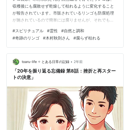
収穫後にも腐敗せず乾燥して枯れるように変化すること
が報告されています。市販されているリンゴも防腐処理
が施されているので簡単には腐りませんが、それでも時
間がたてば通常は腐敗するそう。しかし、木村さんのリ
#
スピリチュアル
#
霊性
#
自然と調和
ンゴは違います。 腐らず枯れる！ のです。すご
#
奇跡のリンゴ
#
木村秋則さん
#
腐らず枯れる
い…！！…というか、本当は当たり前なのかもしれません
よね…。だって、人間も本来は枯れるように死ぬのが自
然の摂理なのですから。 はじめに 「腐敗」と「枯れる」
の比較 リンゴの場合 人間の場合 自然のメカニズムと哲
•
toaru-life ✧ とある日常の記録
2年前
学的考察 自然と調和した生き方の具体例 …
「20年を振り返る忘備録 第8話：挫折と再スター
トの決意」