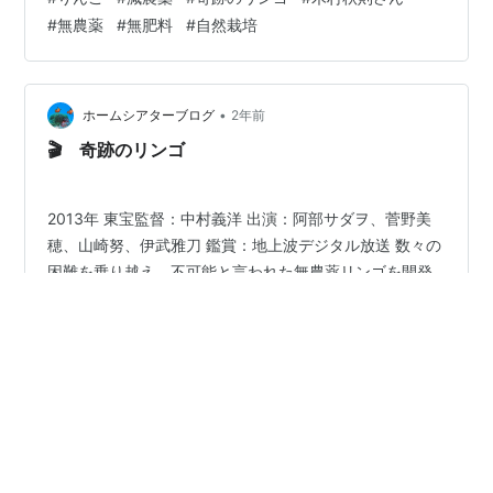
５キロのさんつがる(青森) １０キロの名月(長野県) 合わ
#
無農薬
#
無肥料
#
自然栽培
せて１５キロ なんで こんなに沢山注文をしてしまったの
かわかりません ホント、びっくり！！ 大量にりんごがき
ました さんつがるは、赤いリンゴで果肉はやわらかくて
とても甘く 名月はさんつがるに比べると 果肉はシャキシ
•
ホームシアターブログ
2年前
ャ…
🎬 奇跡のリンゴ
2013年 東宝監督：中村義洋 出演：阿部サダヲ、菅野美
穂、山崎努、伊武雅刀 鑑賞：地上波デジタル放送 数々の
困難を乗り越え、不可能と言われた無農薬リンゴを開発
した木村秋則氏の実話を映画化した作品です。２回目と
なりましたが、阿部サダヲにはぴったりの田舎もんの役
柄で脇を固めるは、青森の頑固親父を伊武雅刀、山崎努
#
奇跡のリンゴ
#
阿部サダヲ
#
菅野美穂
#
伊武雅刀
の演技が光ります。全編通じて夫婦愛の深さと大切さを
#
山崎努
ガッツリ観られます。決して押し付けがましくなく、ピ
ュアそのものでした。実際、10年余も試行錯誤を人は続
けられるだろうか。成功の道筋すら見えない中で、自分
一人ならまだしも家族を巻き込み、心も体もメタメタに
•
ふうのブログ
2年前