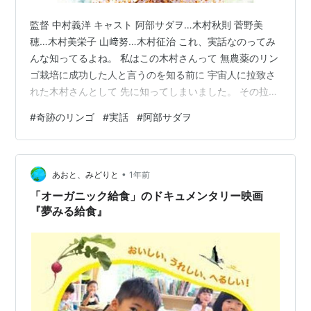
監督 中村義洋 キャスト 阿部サダヲ…木村秋則 菅野美
穂…木村美栄子 山﨑努…木村征治 これ、実話なのってみ
んな知ってるよね。 私はこの木村さんって 無農薬のリン
ゴ栽培に成功した人と言うのを知る前に 宇宙人に拉致さ
れた木村さんとして 先に知ってしまいました。 その拉致
された人が、たまたまリンゴ園の人だったと。 さて、今
#
奇跡のリンゴ
#
実話
#
阿部サダヲ
年7月の予言ってどうなるんでしょうね。 という木村さ
んをサダヲちゃんが演じました。 リンゴが育たない期
間、 本編がずっとコレなんだけど延々話が重い。 表情も
•
暗い。 ですが、阿部サダヲ主役でどうにか保った映画。
あおと、みどりと
1年前
あとは山﨑努だな。 映画を見ている途中で 我が家は食事
「オーガニック給食」のドキュメンタリー映画
タイムとして食べ…
『夢みる給食』