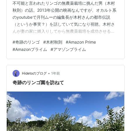
不可能と言われたリンゴの無農薬栽培に挑んだ男（木村
秋則）の話。2013年公開の映画なんですが、オカルト系
のyoutubeで月刊ムーの編集長が木村さんの都市伝説
（というか事実？）を話していて気になり視聴。木村さ
んが妻の家に婿入りしてから無農薬栽培を成功させるま
での話なんですが、リンゴ栽培に使用していた農薬が妻
#
奇跡のリンゴ
#
木村秋則
#
Amazon Prime
の体を蝕んでいることから無農薬栽培を始めることを決
#
Amazonプライム
#
アマゾンプライム
意。が、10年くらいずっと失敗し続けて貧乏生活。木村
さんが一番妻を苦しめててなんだかモヤっとする。成功
したから良かったものの、失敗してたら貧乏神だったよ
なって。とはいえ木村さんの無農薬農法は素晴らしいの
•
Hidetoのブログ
1年前
で広まってほしいと思います。農薬を作って…
奇跡のリンゴ園を訪ねて