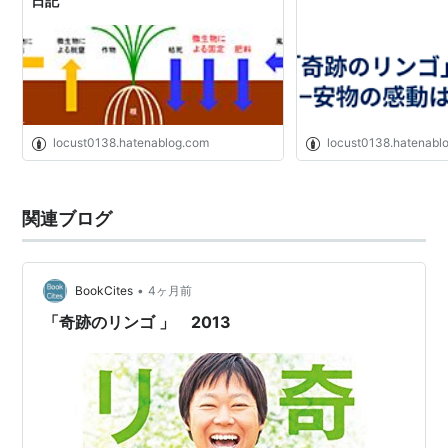
日記
locust0138.hatenablog.com
locust0138.hatenabl
関連ブログ
•
BookCites
4ヶ月前
「奇跡のリンゴ 」 2013