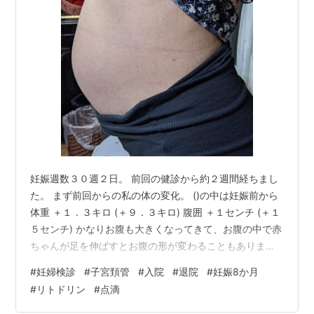
妊娠週数３０週２日。 前回の健診から約２週間経ちまし
た。 まず前回からの私の体の変化。 ()の中は妊娠前から
体重 ＋１．３キロ (＋９．３キロ) 腹囲 ＋１センチ (＋１
５センチ) かなりお腹も大きくなってきて、お腹の中で赤
ちゃんが足を伸ばすとお腹の形が変わることもありまし
た。 前回の健診では子宮頚管の長さが２センチに戻って
#
妊婦検診
#
子宮頚管
#
入院
#
退院
#
妊娠8か月
いると言われたので実家で自宅安静を継続していまし
#
リトドリン
#
点滴
た。 実家では母の手料理を３食、お菓子も食べていたの
で、２週間で１キロも太ってしまいました。 この頃は体