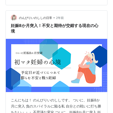
エコーで我が子の顔を見れるぞ～と いつものようにわく
わくドキドキしながらベッドに横になると 急に医師から
「この前やったおりもの検査、これは1番厄介な菌なんだ
•
のんびりいのししの日常
2年前
よね…」と 気…
妊娠8か月突入！不安と期待が交錯する現在の心
境
こんにちは！ のんびりいのししです。 ついに、妊娠8か
月に突入 負のスパイラルに陥る私 自分との戦いに打ち勝
ちたい・・・ 不思議な変化 ついに、妊娠8か月に突入 妊