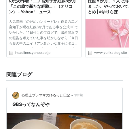
のだめ作者・二ノ宮知子が妊娠8か月
妊娠８か月、１人で飛
「この歳で新たな経験…」（オリコ
ました。やっておいて
ン） - Yahoo!ニュース
とめ | #ゆりらぼ
人気漫画『のだめカンタービレ』作者の二ノ
宮知子が現在妊娠8か月である事を公式HPで
明かした。11日付けのブログで、出産間近で
の報告を考えていた事を明かしながら「今日
も腹の中のエイリアンみたいな赤子にボコボ
コされて。。『あ』『やめ』『やめて』『ご
headlines.yahoo.co.jp
www.yurikablog.site
めんなさい』と謝りながら仕事してま
す。。」と幸せいっぱいの...
関連ブログ
•
心理士プレママのゆるっと日記
1年前
GBSってなんぞや