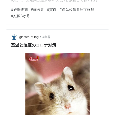
もいかないので早めに歯医者さんへ🏥 いつも行っている
#
妊娠後期
#
歯医者
#
貧血
#
仰臥位低血圧症候群
歯医者さんですが久々なので問診表に記入📝 ちゃんと妊
#
妊娠8か月
婦と記入しました！ 診察前にコロナ対策でうがい薬を出
されましたが「イソジン入ってないうがい薬ですか？」
とスタッフさんに念のため確認。 入っていないものだっ
たのでOK！ 診察で「上の奥歯の銀歯が取れたので直して
•
glasstruct log
4年前
ほしい」と伝えると先生が『じゃ…
室温と湿度のコロナ対策