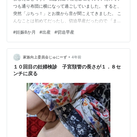
つも通り布団に横になって過ごしていました。 すると、
突然「ぷちっ！」とお腹から音が聞こえてきました。 こ
んなことは初めてだったし、切迫早産だったので 「まさ
か破水した！？」 と思ったのですが、羊水が出てくるこ
#
妊娠8か月
#
出産
#
切迫早産
ともなければ腹痛もありませんでした。 調べてみると、
その音は「お腹の中で赤ちゃんが指しゃぶりをした音」
だそうです！ お腹の中の指しゃぶりが外まで響いてくる
•
なんて、どんだけ強い力でしゃぶってるの！？とちょっ
家族向上委員会じゅにーず
4年前
とびっくりしました。 ちなみに私が聞いたのはその１回
１０回目の妊婦検診 子宮頚管の長さが１．８セ
だけでした。 その時の私はまだ出産…
ンチに戻る