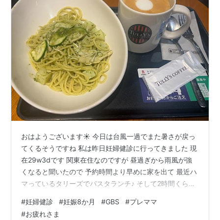
おはようございます☀ 今日は台風一過でまた暑さが戻っ
てくるそうですね 私は昨日妊婦健診に行ってきました 現
在29w3dです 関東在住なのですが 昼過ぎから雨風が強
くなると聞いたので 予約時間より早めに家を出て 最近ハ
マっているタリーズでパスタランチ♪ そして2時間くらい
子どものトラウマに関する本を まったりマイペースに読
#
妊婦健診
#
妊娠8か月
#
GBS
#
プレママ
んでいました （読み切ったら感想を書きたいと思いま
#
お疲れさま
す！） さてさて、いつもどこかそわそわする妊婦健診へ