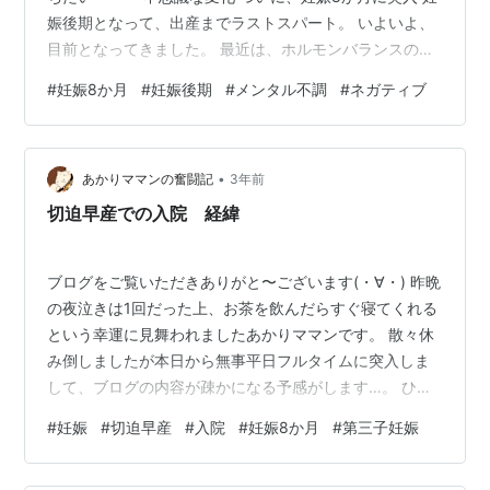
娠後期となって、出産までラストスパート。 いよいよ、
目前となってきました。 最近は、ホルモンバランスのせ
いか、新月の影響もあってか、どちらかはわかりません
#
妊娠8か月
#
妊娠後期
#
メンタル不調
#
ネガティブ
が、メンタルが不安定になることがしばしば。 金曜日か
らうっすら始まり、週末、そして今日まで、いきなり不
安が襲ってきたり、何もないのに泣けてきたりと厄介な
•
日を過ごしています。 「お腹の中の赤ちゃんに会えるの
あかりママンの奮闘記
3年前
が楽しみだな」 「あと3か月もないのか」 という気持ち
切迫早産での入院 経緯
とは裏腹に、体験したこと…
ブログをご覧いただきありがと〜ございます(・∀・) 昨晩
の夜泣きは1回だった上、お茶を飲んだらすぐ寝てくれる
という幸運に見舞われましたあかりママンです。 散々休
み倒しましたが本日から無事平日フルタイムに突入しま
して、ブログの内容が疎かになる予感がします…。 ひと
まず過去他ブログに投稿していた記事を再掲載してみよ
#
妊娠
#
切迫早産
#
入院
#
妊娠8か月
#
第三子妊娠
うと思います。 よろしくお付き合いくださいm(_ _)m は
じめまして。 現在第３子を妊娠中のあかりママンです(・