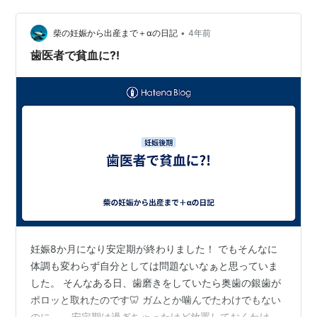
おやつに。 食後は公園内を散歩をして、その後は遊具コ
•
ーナーで遊びました。 遊具のコーナーでは、夫に息子を
柴の妊娠から出産まで＋αの日記
4年前
見てもらい、私はベンチで休憩させてもらうことに。 日
歯医者で貧血に?!
曜日ということで、公園はたくさん…
妊娠8か月になり安定期が終わりました！ でもそんなに
体調も変わらず自分としては問題ないなぁと思っていま
した。 そんなある日、歯磨きをしていたら奥歯の銀歯が
ポロッと取れたのです🦷 ガムとか噛んでたわけでもない
のに…。 安定期は過ぎちゃったけど放置しておくわけに