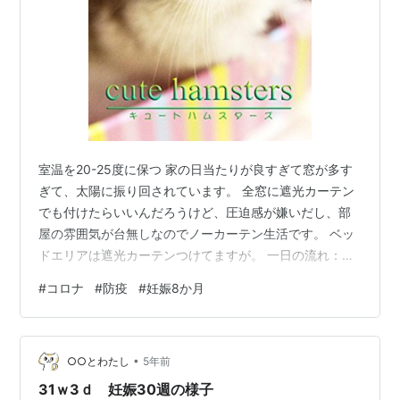
室温を20-25度に保つ 家の日当たりが良すぎて窓が多す
ぎて、太陽に振り回されています。 全窓に遮光カーテン
でも付けたらいいんだろうけど、圧迫感が嫌いだし、部
屋の雰囲気が台無しなのでノーカーテン生活です。 ベッ
ドエリアは遮光カーテンつけてますが。 一日の流れ：
１．起きたらなんとなく灯油ストーブをつける。エアコ
#
コロナ
#
防疫
#
妊娠8か月
ンは前日から20度でつけっぱなし。この時室温19度くら
い ２．太陽が昇る。午前中から午後3時くらいまで25度
近くになるので、冬装備では暑すぎて窓を開ける。布団
•
もこの時間に干す ３．日が落ちる時間に急激に冷え込む
○○とわたし
5年前
ので、室温が20度くらいになったらエアコンを20度で設
31ｗ3ｄ 妊娠30週の様子