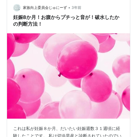
∀・) 現在34週、男の子。 8月に入ってからお腹の張りが
•
頻繁にあり、張り止めのお薬を飲んでいました。 が、お
家族向上委員会じゅにーず
3年前
盆休みに娘2人とパパとお出かけしたりとはしゃぎすぎた
妊娠8か月！お腹からプチっと音が！破水したか
のか…お腹の…
の判断方法！
これは私が妊娠８か月、だいたい妊娠週数３１週頃に経
験したことです。 私は切迫早産と診断されていたのでい