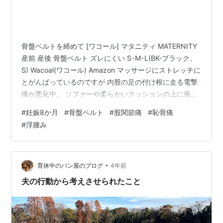
骨盤ベルトを締めて [ワコール] マタニティ MATERNITY
産前 産後 骨盤ベルト ズレにくい S･M･L(BK-ブラック、
S) Wacoal(ワコール) Amazon マッサージにストレッチに
とがんばっているのですが 内股の足の付け根に走る電撃
痛が悪化中。 ソファーや柔らかいクッションの上に座っ
ている分はまだいいのですが 地べたにお座りする状況と
#
妊娠8か月
#
骨盤ベルト
#
股関節痛
#
恥骨痛
横になって起きて動くときに もう激痛で暫く動きが悪く
#
浮腫み
なります。 産休まであと少しだから もってくれぇ～私の
体～～～！！ という感じで耐え抜いております。 産むま
で治らないもんですしねぇ～・・・ というわけでPCの前
に長時間座ると 確実に痛くなる…
•
育休中のパン屋のブログ
4年前
夫の行動から考えさせられたこと