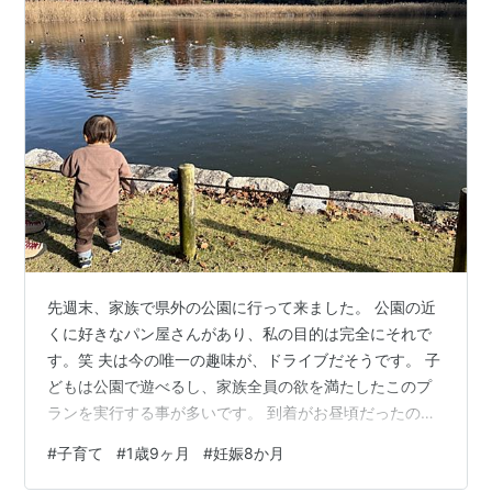
先週末、家族で県外の公園に行って来ました。 公園の近
くに好きなパン屋さんがあり、私の目的は完全にそれで
す。笑 夫は今の唯一の趣味が、ドライブだそうです。 子
どもは公園で遊べるし、家族全員の欲を満たしたこのプ
ランを実行する事が多いです。 到着がお昼頃だったの
で、まずはお腹を満たします。 大人は先に買っておいた
#
子育て
#
1歳9ヶ月
#
妊娠8か月
パン。 このお店のクロワッサンの大ファンなんです。 息
子には簡単なお弁当を作って行きました。買ったパンは