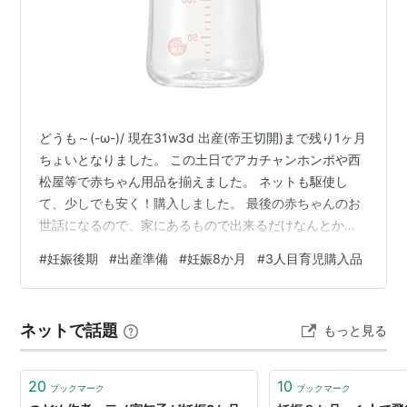
どうも～(-ω-)/ 現在31w3d 出産(帝王切開)まで残り1ヶ月
ちょいとなりました。 この土日でアカチャンホンポや西
松屋等で赤ちゃん用品を揃えました。 ネットも駆使し
て、少しでも安く！購入しました。 最後の赤ちゃんのお
世話になるので、家にあるもので出来るだけなんとかし
たい。 ちなみにネットで購入したものは↓ 哺乳瓶これは
#
妊娠後期
#
出産準備
#
妊娠8か月
#
3人目育児購入品
Amazonが一番安かった。 これのベアー柄を2つ購入。
PIGEON ピジョン 母乳実感 哺乳びん 240ml 3ヵ月頃~ 早
く冷める耐熱ガラス製 キズがつきにくく衛生的 PIGEON
ネットで話題
もっと見る
Amazon そして新生児用の乳首ですね。こちらも哺乳瓶
に合わせて2コ購入。 新生児用…
20
10
ブックマーク
ブックマーク