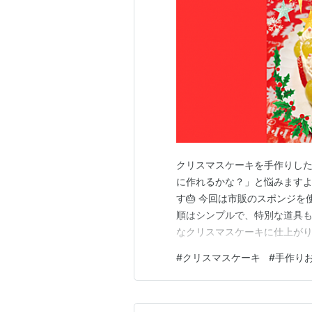
クリスマスケーキを手作りした
に作れるかな？」と悩みます
す🎂 今回は市販のスポンジを
順はシンプルで、特別な道具も
なクリスマスケーキに仕上がり
キの作り方と、 子どもと楽し
#
クリスマスケーキ
#
手作り
ます。「買うより作ってみたい
んな方の参考になればうれしい