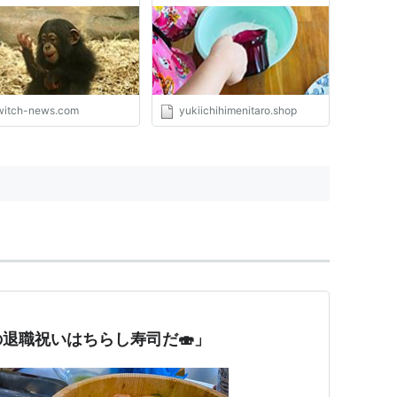
蒸しパンミックス】 - 雪とユ
キ 一姫二太郎の父やらせて
もろてます
witch-news.com
yukiichihimenitaro.shop
退職祝いはちらし寿司だ🍣」