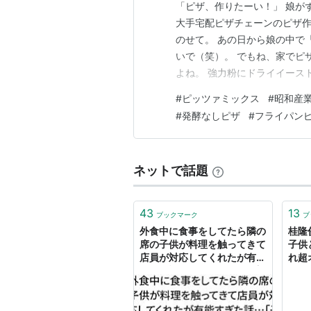
「ピザ、作りたーい！」 娘が
大手宅配ピザチェーンのピザ作
のせて。 あの日から娘の中で
いで（笑）。 でもね、家でピ
よね。 強力粉にドライイース
方には無理！」というのが、正
#
ピッツァミックス
#
昭和産
のが昭和産業の「フライパンで
#
発酵なしピザ
#
フライパン
ますね。 これ、300円ほどで
ネットで話題
43
13
ブックマーク
ブ
外食中に食事をしてたら隣の
桂隆俊
席の子供が料理を触ってきて
子供
店員が対応してくれたが有能
れ超
すぎた話…「子供だから仕方
にテ
ない」は親が言ってはいけな
つけ
い言葉
供に
い！