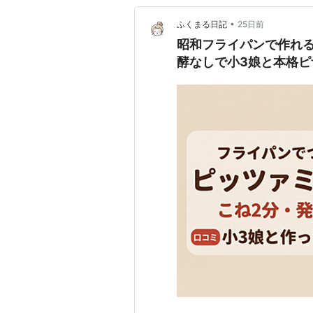
•
ふくまる日記
25日前
昭和フライパンで作れ
酵なしで小3娘と本格ピ