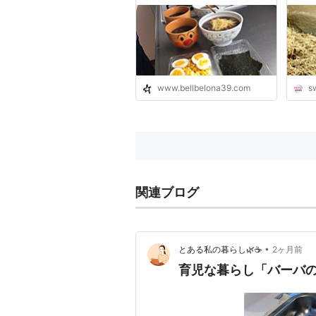
www.bellbelona39.com
s
関連ブログ
•
とある私の暮らし🌿☕️
2ヶ月前
育児な暮らし「バーバの