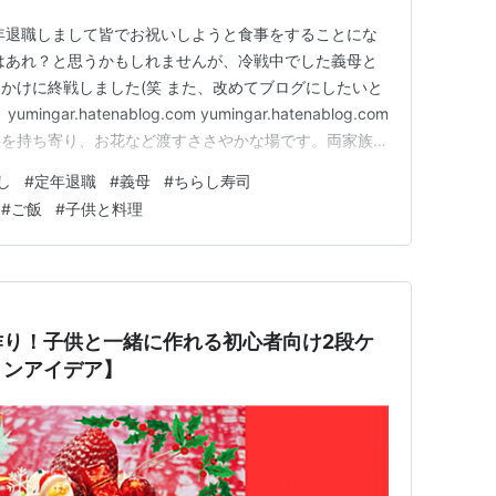
年退職しまして皆でお祝いしようと食事をすることにな
はあれ？と思うかもしれませんが、冷戦中でした義母と
かけに終戦しました(笑 また、改めてブログにしたいと
ar.hatenablog.com yumingar.hatenablog.com
事を持ち寄り、お花など渡すささやかな場です。両家族お
をかけられないのですが、ミングファミリーはちらし寿司
し
#
定年退職
#
義母
#
ちらし寿司
 私が一人で作るつもりでいましたが、孫たちも一緒に
#
ご飯
#
子供と料理
作り！子供と一緒に作れる初心者向け2段ケ
ョンアイデア】