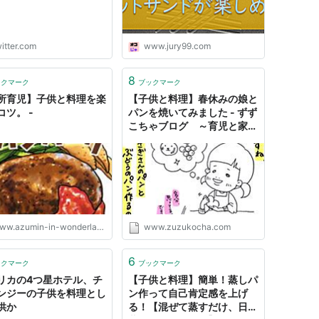
#子育て #子供と料理
s://t.co/GG4wg93Oo6
itter.com
www.jury99.com
8
ックマーク
ブックマーク
所育児】子供と料理を楽
【子供と料理】春休みの娘と
コツ。 -
パンを焼いてみました - ずず
こちゃブログ ～育児と家計
のおはなし～
w.azumin-in-wonderland.fun
www.zuzukocha.com
6
ックマーク
ブックマーク
リカの4つ星ホテル、チ
【子供と料理】簡単！蒸しパ
ンジーの子供を料理とし
ン作って自己肯定感を上げ
供か
る！【混ぜて蒸すだけ、日清