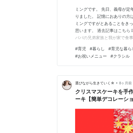
ミングです。 先日、義母が定
りました。 記憶におありの方
ミングですがとあることをきっ
思います。 過去記事はこちら⇩ yuming
パパの兄弟家族と我が家で食
子たちが小さいのであまり手
#
育児
#
暮らし
#
育児な暮ら
を作っていきたいと思います。
#
お祝いメニュー
#
クラシル
作…
•
選びながら生きていく☆
8ヶ月前
クリスマスケーキを手
ーキ【簡単デコレーシ