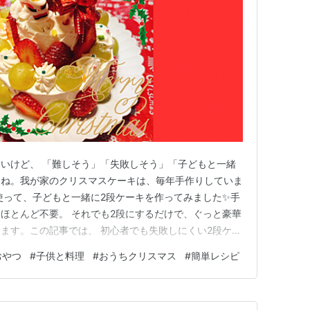
いけど、 「難しそう」「失敗しそう」「子どもと一緒
よね。我が家のクリスマスケーキは、毎年手作りしていま
使って、子どもと一緒に2段ケーキを作ってみました✨️手
ほとんど不要。 それでも2段にするだけで、ぐっと豪華
ます。この記事では、 初心者でも失敗しにくい2段ケー
める簡単なデコレーションアイデアを写真付きで紹介し
おやつ
#
子供と料理
#
おうちクリスマス
#
簡単レシピ
」「子どもと一緒にクリスマスケーキを作りたい」 そ
です🎄＼ケーキ作り…