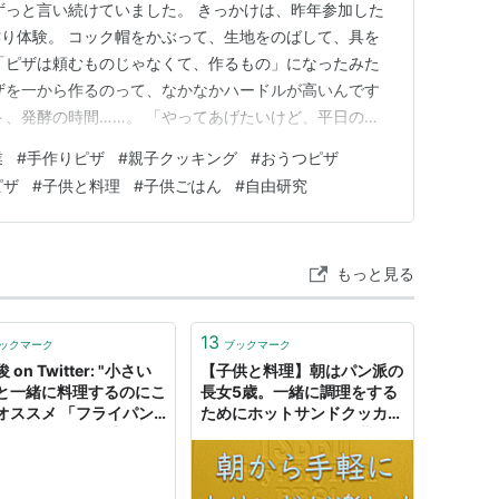
ずっと言い続けていました。 きっかけは、昨年参加した
り体験。 コック帽をかぶって、生地をのばして、具を
「ピザは頼むものじゃなくて、作るもの」になったみた
ザを一から作るのって、なかなかハードルが高いんです
ト、発酵の時間……。 「やってあげたいけど、平日の夕
直なところでした。 そんなとき、スーパーで見つけた
業
#
手作りピザ
#
親子クッキング
#
おうつピザ
つくれるピッツァミックス」。 先に結論を言っちゃい
ピザ
#
子供と料理
#
子供ごはん
#
自由研究
娘の「作りたい」を叶…
もっと見る
13
ックマーク
ブックマーク
 on Twitter: "小さい
【子供と料理】朝はパン派の
と一緒に料理するのにこ
長女5歳。一緒に調理をする
オススメ 「フライパン
ためにホットサンドクッカー
ィファールの取手を2個
を買いました。 - ☆次世代シ
る」 これやるだけで子
スターズ、しゃか＆だい☆
気をつけなさい！と危な
って言うことが無くなっ