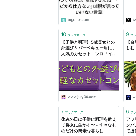
た 
http
"
togetter.com
tw
10
9
ブックマーク
ブ
【子供と料理】5歳長女との
【台
外遊び＆バーベキュー用に、
しむ
人気のカセットコンロ「イワ
タニ カセットフー マーベラ
スⅡ」を購入しました！ - ☆
次世代シスターズ、しゃか＆
だい☆
www.jury99.com
ww
7
6
ブックマーク
ブ
休みの日は子供に料理を教え
アフ
て将来に生かす〜 - すきなも
ンパ
のだけの簡素な暮らし
て提