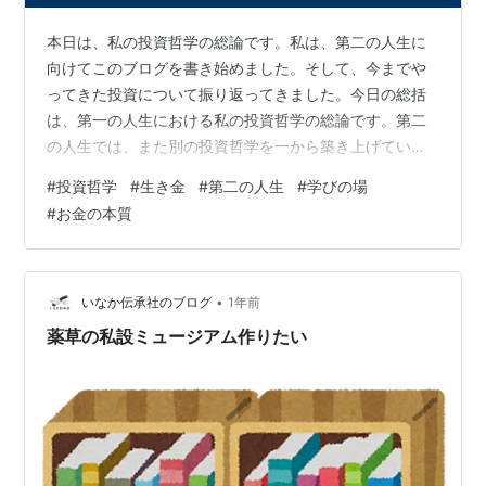
本日は、私の投資哲学の総論です。私は、第二の人生に
向けてこのブログを書き始めました。そして、今までや
ってきた投資について振り返ってきました。今日の総括
は、第一の人生における私の投資哲学の総論です。第二
の人生では、また別の投資哲学を一から築き上げていき
たいと思っていますが、今回は、今考えている私の投資
#
投資哲学
#
生き金
#
第二の人生
#
学びの場
哲学についてお話したいと思います。 私は、お金はエネ
#
お金の本質
ルギーの一種だと思っています。このエネルギーは、あ
の世には持っていけません。しかし、このエネルギーを
自分の魂の中に取り込むことで、あの世にも持っていけ
るのではないかと感じています。それがお金を使って
•
いなか伝承社のブログ
1年前
様々な経験をするということなのだと思います。 だか…
薬草の私設ミュージアム作りたい