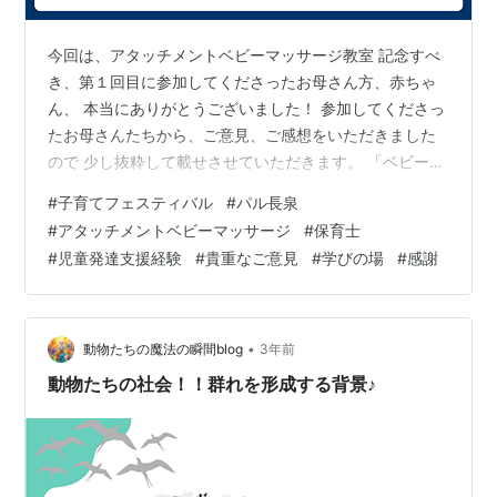
今回は、アタッチメントベビーマッサージ教室 記念すべ
き、第１回目に参加してくださったお母さん方、赤ちゃ
ん、 本当にありがとうございました！ 参加してくださっ
たお母さんたちから、ご意見、ご感想をいただきました
ので 少し抜粋して載せさせていただきます。 「ベビーだ
けでなく、母のことも気にしながら説明していただき 良
#
子育てフェスティバル
#
パル長泉
かったです。手抜きも簡単で、自宅でもできそうで良か
#
アタッチメントベビーマッサージ
#
保育士
ったです。 オイルの付けるタイミング、量の説明があっ
#
児童発達支援経験
#
貴重なご意見
#
学びの場
#
感謝
たら嬉しかったです！」 ↓ ありがとうございます！(*^-
^*) 自宅でも続けてやっていただけることが、大切ですの
で、 ぜひ、ご自分のやりやすい形で毎日続けていってみ
てください(^^ マ…
•
動物たちの魔法の瞬間blog
3年前
動物たちの社会！！群れを形成する背景♪