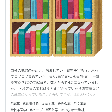
自分の勉強のためと、散逸していく資料を守ろうと思っ
てコツコツ集めていた「薬草/民間薬/伝承薬/生薬」(一部
漢方薬含む)の文献資料が数えたら114点になっていまし
た。 ・漢方薬の文献は割とまだ売っていたり図書館など
の蔵書になっていることが多いですが、上記ジャンルの
本は既に廃版だったり、図書館でも置いている数が少な
#
薬草
#
薬用植物
#
民間薬
#
伝承薬
#
和漢薬
かったり持ち出し禁止だったりして良質な内容の本に出
#
東洋医学
#
ハーブ
#
民俗学
#
いなか伝承社