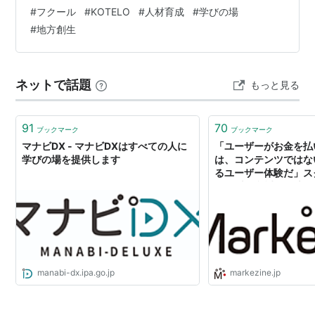
WORK DAYS」に登壇しました！ 4月23～25日の3日間
#
フクール
#
KOTELO
#
人材育成
#
学びの場
（計10講座）、山奥の教室が社会人でびっしり埋まるっ
#
地方創生
て、ほんとすごいことです。 私は1日目の最初の講義「も
っと早く知りたかったコミュニケーション講座」と午後
の「リーダーのための人育ては自分育て講座」の２講座
ネットで話題
もっと見る
を担当させていただきました。 フクールの福崎さん(中
央)と、…
91
70
ブックマーク
ブックマーク
マナビDX - マナビDXはすべての人に
「ユーザーがお金を払
学びの場を提供します
は、コンテンツではな
るユーザー体験だ」ス
WEB上に誕生した新
manabi-dx.ipa.go.jp
markezine.jp