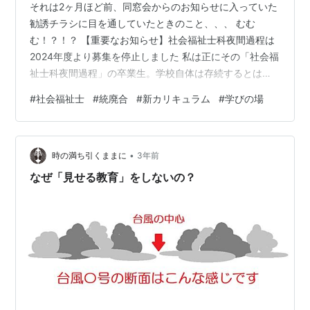
それは2ヶ月ほど前、同窓会からのお知らせに入っていた
勧誘チラシに目を通していたときのこと、、、 むむ
む！？！？ 【重要なお知らせ】社会福祉士科夜間過程は
2024年度より募集を停止しました 私は正にその「社会福
祉士科夜間過程」の卒業生。学校自体は存続するとは言
え、私にとっては母校が無くなったも同然です。 信じら
#
社会福祉士
#
統廃合
#
新カリキュラム
#
学びの場
れないかも知れないですが、私が入学した2002年当時
は、定員を上回る応募があったんですよ？実際、不合格
になるかと思いました。 それくらい、当時の福祉界隈は
•
日本中が盛り上がっていたというか、、、“舞い上がっ
時の満ち引くままに
3年前
た”状態だったんです。私のように仕事を辞めて「これか
なぜ「見せる教育」をしないの？
らは福祉の時代だ！」と意気込んで飛…