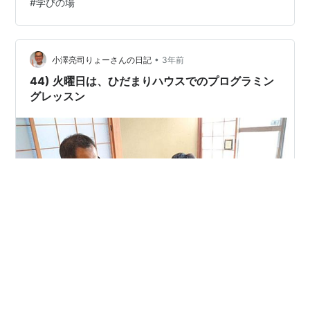
#
学びの場
響があったもので捨てられなかった。いよいよ今朝、断
捨離しようと思ったら、家にあったビスがピッタリはま
って復活した。使えそうでよかったな。 — 行動人りょー
さん／ご縁の達人 (@ManabinobaK) 2023年7月1日 あり
•
小澤亮司りょーさんの日記
3年前
がとう…
44) 火曜日は、ひだまりハウスでのプログラミン
グレッスン
今日も一日ありがとう 一日の良かったことを振り返って