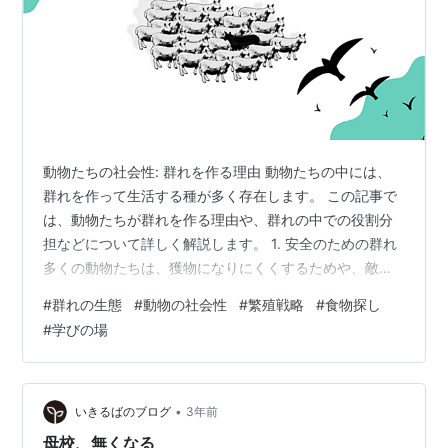
動物たちの社会性: 群れを作る理由 動物たちの中には、
群れを作って生活する種が多く存在します。 この記事で
は、動物たちが群れを作る理由や、群れの中での役割分
担などについて詳しく解説します。 1. 安全のための群れ
多くの動物たちは、獲物になりにくくするためや、敵か
ら身を守るために群れを作ります。 群れの中にいること
#
群れの生態
#
動物の社会性
#
繁殖戦略
#
食物探し
で、個々の動物が安全を確保することができるのです。
#
学びの場
2. 繁殖のための群れ 一部の動物たちは、繁殖のために特
定の時期に群れを作ります。 これにより、効率よく配偶
者を見つけることができるのです。 3. 食物探しのための
群れ 食物を探す際にも、群れを作ることで効率よく食物
•
いきるばのブログ
3年前
を見つけることが…
母校、無くなる