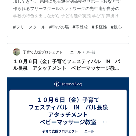
加してきた。 県内にある通信制高校やサポート校などで
作られるフリースクールネットワークの先生達が自分の
学校の特色を出しながら 子ども達の実態 学び方 声掛け
方法 などを説明してくれる，というもの。 自分には子ど
#
フリースクール
#
学びの場
#
不登校
#
多様性
#
親心
もはいないんだけど，そういう実態について知っておき
たいなと思って混ぜてもらった。 参加者は大体25人くら
い。 お母さんらしき人が多かったけど，夫婦で来ていた
•
り，お父さんだけで来ていたりと意外と幅があるんだな
子育て支援プロジェクト エール
3年前
って思った。 みんな持ってきたノートとかにびっしりと
１０月６日（金）子育てフェスティバル IN パ
メモを書いていて，この問題の…
ル長泉 アタッチメント ベビーマッサージ教
室 参加者様へ