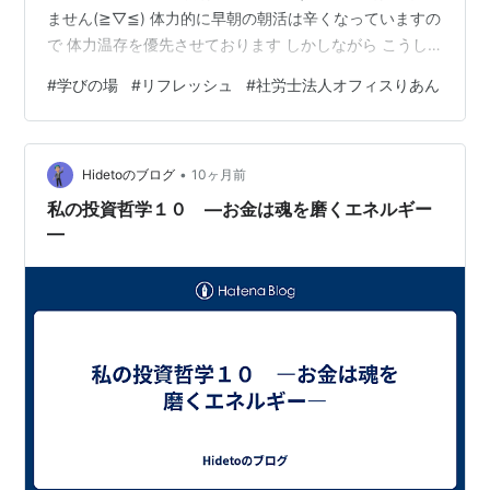
ません(≧▽≦) 体力的に早朝の朝活は辛くなっていますの
で 体力温存を優先させております しかしながら こうし
て、ささぐれ気分をリセットさせてもらいますと 本当に
#
学びの場
#
リフレッシュ
#
社労士法人オフィスりあん
爽快な心持にあっという間大変身😲 いつまでたっても未
熟者ですから いつまでも学びの場は大切にしませんとね
🥰 さあ～～～～ 今日も一日大切に過ごします ～～～～
•
～～～～～～～～～～～～～～～～～～～～～～～【仲
Hidetoのブログ
10ヶ月前
間を募集中です！】有資格者又はチャレンジ中の方なお
私の投資哲学１０ ―お金は魂を磨くエネルギー
歓迎👇お問い合…
―