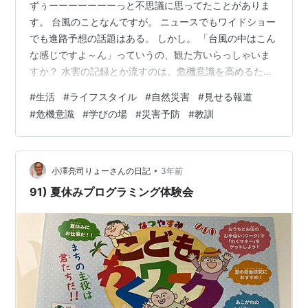
ずぅーーーーーーーっと不思議に思ってたことがありま
す。 台風のことなんですが。 ニュースでもワイドショー
でも進路予想の話題はある。 しかし。 「台風の中はこん
な感じですよ～ん」っていうの、観た方いらっしゃいま
すか？ 水害の記録とか流すのは、危機意識を高めるため
に良いと思います。 ですがね。 自然災害も「学びの場」
#
生活
#
ライフスタイル
#
自然災害
#
見せる報道
なんですよ。 台風の断面図は雨雲レーダーを参考値にし
#
危機意識
#
学びの場
#
災害予防
#
教訓
て・・・ 3D化すればいいだけなんです。 映像化技術は
テレビ局の得意分野です。 たとえば、台風の上陸や接近
が見込まれる場合。 とかですね。※雑でゴメンナサイ。
苦笑 なぜ、やらないのかなぁ・・・と。 ただただ、過去
•
小澤亮司りょーさんの日記
3年前
の映像や記録を流すだけ…
91) 夏休みプログラミング体験会