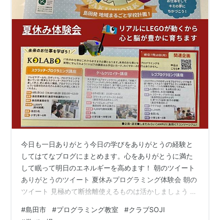
今日も一日ありがとう今日の学びをありがとうの経験と
してはてなブログにまとめます。心をありがとうに満た
して眠って明日のエネルギーを高めます！ 朝のツイート
ありがとうのツイート 夏休みプログラミング体験会 朝の
ツイート 見極めて断捨離使えるものは活かしましょう お
は卯復活したカメラスタンドビスがなくなって使えない
#
島田市
#
プログラミング教室
#
クラブSOJI
けど、娘の合唱団の撮影、私のYouTube経験に大きな影