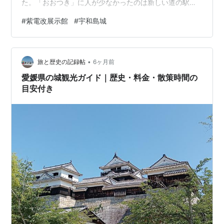
た。「おおつき」に人が少なかったのは新しい道の駅を
選んだからだ。私のように海抜を気にする人は少ないと
#
紫電改展示館
#
宇和島城
見える。 「みしょう」で紅八朔を買った。 「紫電改展示
館」 予想以上に大きな機体だった。 プロベラが曲がって
いるのはどうしてかと館長に訊ねたら「この様に均等に
•
曲がっているのは操縦士が熟練者だからで、下手な操縦
旅と歴史の記録帖
6ヶ月前
者ではああはならない」と教えてくれた。 ひどい曲がり
愛媛県の城観光ガイド｜歴史・料金・散策時間の
方をしたものもあった。 こどもの頃、ちば…
目安付き