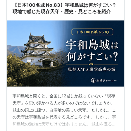
【日本100名城 No.83】宇和島城は何がすごい？
現地で感じた現存天守・歴史・見どころを紹介
宇和島城と聞くと、全国に12城しか残っていない「現存
天守」を思い浮かべる人が多いのではないでしょうか。
城山の頂上に建つ、白漆喰の美しい天守。 たしかに、こ
の天守は宇和島城を代表する見どころです。 しかし、宇
和島城の魅力は天守だけではありません。 城山を登る途
中には、時代や積まれ方の異なる石垣が残り、曲がりく