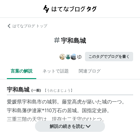
はてなブログ トップ
宇和島城
このタグでブログを書く
言葉の解説
ネットで話題
関連ブログ
宇和島城
(
一般
)
【
うわじまじょう
】
愛媛県宇和島市の城郭。藤堂高虎が築いた城の一つ。
宇和島藩伊達家
*1
10万石の居城。国指定史跡。
三重三階の天守は、現存十二天守のひとつ。
解説の続きを読む
*1
:
仙台伊達家の分家。伊達政宗の庶長子秀宗を祖とす