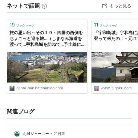
ネットで話題
もっと見る
した週末にバイク屋へ駆け込み、速攻で申し込んで1番安
い機器を注文。 バイクのカウル…
19
11
ブックマーク
ブックマーク
旅の思い出～その１９～四国の西側を
『宇和島城』宇和島に
ちょこっと巡る旅…（しまなみ海道を
登って来たの！ - 元I
渡って…宇和島城を訪ねて…予土線に
乗って…♪） - げんさんのほげほげ日記
genta-san.hatenablog.com
www.itjigoku.com
関連ブログ
•
お城ジャーニー
21日前