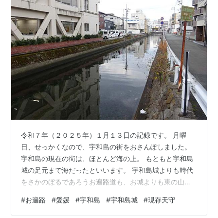
令和７年（２０２５年）１月１３日の記録です。 月曜
日、せっかくなので、宇和島の街をおさんぽしました。
宇和島の現在の街は、ほとんど海の上。 もともと宇和島
城の足元まで海だったといいます。 宇和島城よりも時代
をさかのぼるであろうお遍路道も、お城よりも東の山側
に沿っています。 現在の街場には、このような水路が海
#
お遍路
#
愛媛
#
宇和島
#
宇和島城
#
現存天守
の名残として走っています。 一部暗渠化されたりしてい
ますが、宇和島駅のすぐそばにも水路が口を開けていま