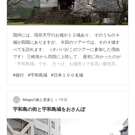
国内には、現存天守のお城が１２城あり、 そのうちの４
城が四国にありますが、 今回のツアーでは、その４城す
べてを訪れます。 （オババがこのツアーに参加した理由
です） 三崎港から四国に上陸して、 最初に向かったのが
「宇和島城」です。 元々は、お城造りで名高い藤堂高虎
によって、 １６０１年に望楼型の天守が築かれたそうで
#
旅行
#
宇和島城
#
日本１００名城
すが、 その後１６１５年に、伊達政宗の長男である秀宗
が入城し、 現在の層塔型の天守は、２代藩主の宗利によ
って、 １９６６年に建築されたもののようです。 藤堂高
•
虎のお城の痕跡は、 今なお石垣の一部に見られるとのこ
Magoの旅と音楽と
1年前
とで、 その辺りは絶対に確認しておかなくちゃ。。。 北
宇和島の街と宇和島城をおさんぽ
側登城口にある「武家長…