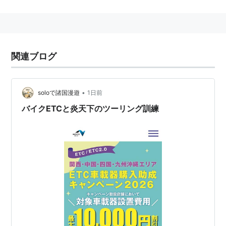
る。
関連ブログ
•
soloで諸国漫遊
1日前
バイクETCと炎天下のツーリング訓練