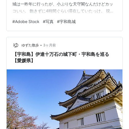
城は一昨年に行ったが、小ぶりな天守閣なんだけどカッ
コいい。 飽きずに4時間ぐらい滞在していたっけ。 現存
天守閣は何度でも見たいと思ってしまう、時間を忘れて
#
Adobe Stock
#
写真
#
宇和島城
見入ってしまう。 最近丸岡城と彦根城と松本城に行って
ないんで、また行きたいな。
•
ゆずた散歩
3ヶ月前
【宇和島】伊達十万石の城下町・宇和島を巡る
【愛媛県】