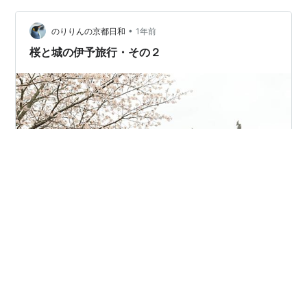
す。 以前はその水路の上に店舗が並んでいたようで、撤
•
去が進められていました。 高潮なども大変だったことで
のりりんの京都日和
1年前
しょう。 さて、お城に向かいます。 海突き出た小高い山
桜と城の伊予旅行・その２
の上に、宇和島城は建てられていま…
旅行２日目の朝。 雨予報が何かの間違いかもしれないと
期待して夜明けごろに起きましたがそんなはずもなく外