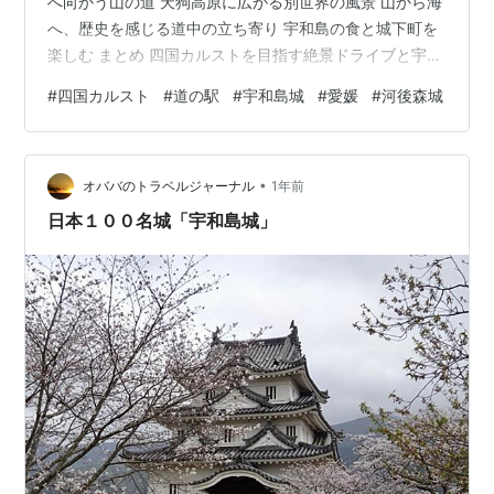
へ向かう山の道 天狗高原に広がる別世界の風景 山から海
へ、歴史を感じる道中の立ち寄り 宇和島の食と城下町を
楽しむ まとめ 四国カルストを目指す絶景ドライブと宇和
島・大洲への旅 しまなみ海道を渡って到着した今治か
#
四国カルスト
#
道の駅
#
宇和島城
#
愛媛
#
河後森城
ら、四国の内陸へと進み、今回の旅の大きな目的地であ
る四国カルストを目指しました。山から海へと景色が移
り変わる道中では、歴史スポットや道の駅にも立ち寄り
•
ながら、四国の自然と文化をゆっくりと体感します。絶
オババのトラベルジャーナル
1年前
景の高原、歴史ある城下町、そして港町の空気まで、1日
日本１００名城「宇和島城」
でさまざまな表情に出会えるドライ…