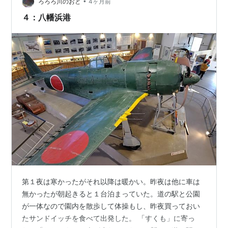
•
市丸之内1 主な桜の種類 ソメイヨシノ、オオシマザク
ろろろ川のおと
4ヶ月前
ラ、ウスベニカンザクラ、ヤマザクラなど 例年の見頃 3
４：八幡浜港
月下旬～4月上旬 ライトア…
第１夜は寒かったがそれ以降は暖かい。昨夜は他に車は
無かったが朝起きると１台泊まっていた。道の駅と公園
が一体なので園内を散歩して体操もし、昨夜買っておい
たサンドイッチを食べて出発した。 「すくも」に寄っ