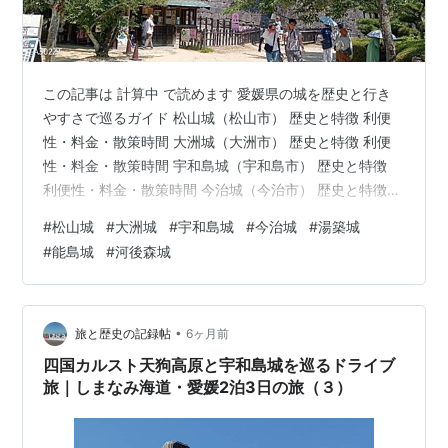
この記事は 計算中 で読めます 愛媛県の城を歴史と行き
やすさで巡るガイド 松山城（松山市） 歴史と特徴 利便
性・料金・散策時間 大洲城（大洲市） 歴史と特徴 利便
性・料金・散策時間 宇和島城（宇和島市） 歴史と特徴
利便性・料金・散策時間 今治城（今治市） 歴史と特徴
利便性・料金・散策時間 湯築城（松山市・道後公園） 歴
#
松山城
#
大洲城
#
宇和島城
#
今治城
#
湯築城
史と特徴 利便性（駐車場・アクセス） 河後森城（西予
#
能島城
#
河後森城
市） 歴史と特徴 利便性（駐車場・アクセス） 能島城
（今治市・宮窪町） 歴史と特徴 利便性（駐車場・アクセ
ス） まとめ 愛媛県の城を歴史と行きやすさで巡るガイド
愛媛県には、戦国時代から江戸時代にかけて築かれた名
•
旅と歴史の記録帖
6ヶ月前
城が数多く残…
四国カルスト天狗高原と宇和島城を巡るドライブ
旅｜しまなみ海道・愛媛2泊3日の旅（３）