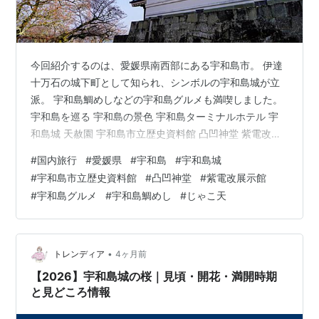
今回紹介するのは、愛媛県南西部にある宇和島市。 伊達
十万石の城下町として知られ、シンボルの宇和島城が立
派。 宇和島鯛めしなどの宇和島グルメも満喫しました。
宇和島を巡る 宇和島の景色 宇和島ターミナルホテル 宇
和島城 天赦園 宇和島市立歴史資料館 凸凹神堂 紫電改展
示館 宇和島グルメを満喫する カフェドモア かどや ほづ
#
国内旅行
#
愛媛県
#
宇和島
#
宇和島城
み亭 愛南市場食堂 宇和島を巡る 宇和島の景色 まずは宇
#
宇和島市立歴史資料館
#
凸凹神堂
#
紫電改展示館
和島中心部の景色を紹介。 こちらは中心駅である宇和島
#
宇和島グルメ
#
宇和島鯛めし
#
じゃこ天
駅で、駅前はちょっと南国感がある。 駅前には機関車の
模型があった。 これは宇和島で一番初めに走った機関車
らしい。 その近くにあったのは牛の銅像。 なぜ牛なのか
というと、宇…
•
トレンディア
4ヶ月前
【2026】宇和島城の桜｜見頃・開花・満開時期
と見どころ情報