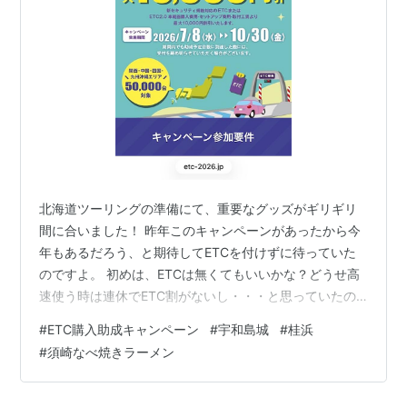
北海道ツーリングの準備にて、重要なグッズがギリギリ
間に合いました！ 昨年このキャンペーンがあったから今
年もあるだろう、と期待してETCを付けずに待っていた
のですよ。 初めは、ETCは無くてもいいかな？どうせ高
速使う時は連休でETC割がないし・・・と思っていたの
ですが、ICの一般レーンで、いちいちグラブを外してお
#
ETC購入助成キャンペーン
#
宇和島城
#
桂浜
金やカードを出さねばならない面倒臭さと、最近急増し
#
須崎なべ焼きラーメン
ているETC専用スマートICを利用できない不便さに、
ETCの必要性を痛感していました。 キャンペーンの有無
を時々チェックしていたので、キャンペーン開始を確認