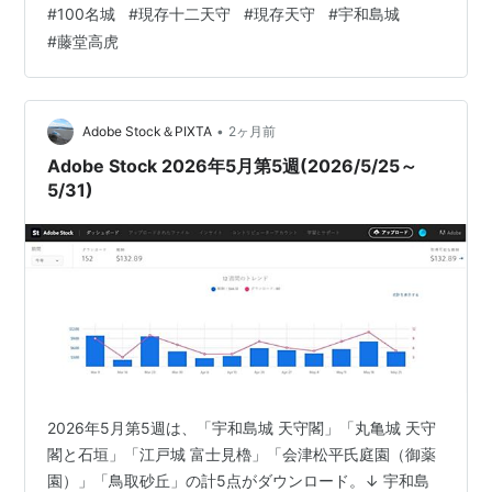
#
100名城
#
現存十二天守
#
現存天守
#
宇和島城
ねった登城道や石段からは、丘陵全体を守りに利用した
#
藤堂高虎
平山城の構造を感じられます。 さらに、宇和島城の城郭
を整備したのは築城名人として知られる藤堂高虎です
が、現在残る天守を建てたのは宇和島伊達家です。 現在
は市街地に囲まれている宇和島城も、築城当時は海と近
•
Adobe Stock＆PIXTA
2ヶ月前
く、海を城の守りへ取り込んでいました。…
Adobe Stock 2026年5月第5週(2026/5/25～
5/31)
2026年5月第5週は、「宇和島城 天守閣」「丸亀城 天守
閣と石垣」「江戸城 富士見櫓」「会津松平氏庭園（御薬
園）」「鳥取砂丘」の計5点がダウンロード。↓ 宇和島