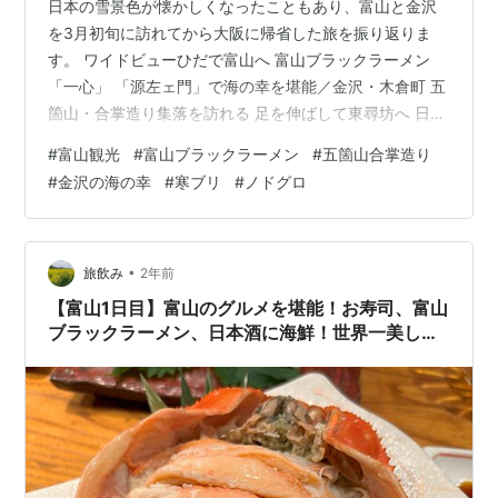
日本の雪景色が懐かしくなったこともあり、富山と金沢
を3月初旬に訪れてから大阪に帰省した旅を振り返りま
す。 ワイドビューひだで富山へ 富山ブラックラーメン
「一心」 「源左ェ門」で海の幸を堪能／金沢・木倉町 五
箇山・合掌造り集落を訪れる 足を伸ばして東尋坊へ 日本
自動車博物館へ 欧風料理「タブリエ」／金沢 サンダーバ
#
富山観光
#
富山ブラックラーメン
#
五箇山合掌造り
ードで大阪へ ワイドビューひだで富山へ 2018年に一時
#
金沢の海の幸
#
寒ブリ
#
ノドグロ
帰国した際のこと。当時京都に住んでいた娘と名古屋で
合流しワイドビューひだで富山に向かいます。金沢でレ
ンタカーを予約していたのでレール＆レンタカー割引が
名古屋→富山→金沢→大阪の全行程に適応され、乗車券
•
旅飲み
2年前
20%、特急券10%オフになり…
【富山1日目】富山のグルメを堪能！お寿司、富山
ブラックラーメン、日本酒に海鮮！世界一美しい
スタバ！