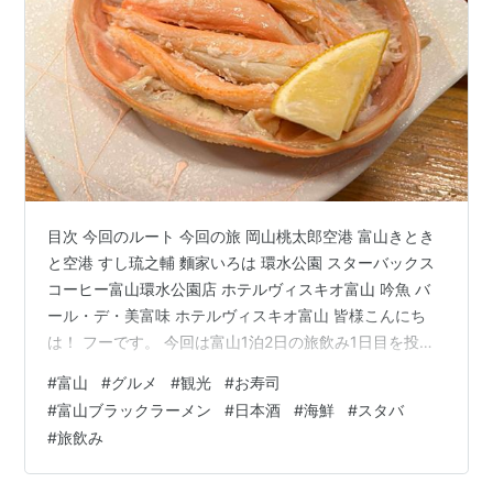
目次 今回のルート 今回の旅 岡山桃太郎空港 富山きとき
と空港 すし琉之輔 麵家いろは 環水公園 スターバックス
コーヒー富山環水公園店 ホテルヴィスキオ富山 吟魚 バ
ール・デ・美富味 ホテルヴィスキオ富山 皆様こんにち
は！ フーです。 今回は富山1泊2日の旅飲み1日目を投稿
していきたいと思います。 今回のルート 6:00「岡山桃太
#
富山
#
グルメ
#
観光
#
お寿司
郎空港」- 羽田経由- 11:10「富山きときと空港」-
#
富山ブラックラーメン
#
日本酒
#
海鮮
#
スタバ
12:20「すし琉之輔」- 13:10「麵家いろは」- 14:25「環
#
旅飲み
水公園」- 14:55「スターバックスコーヒー富山環水公園
店」- 15:45「ホテルヴィスキオ富山」- 17:00「吟魚」-