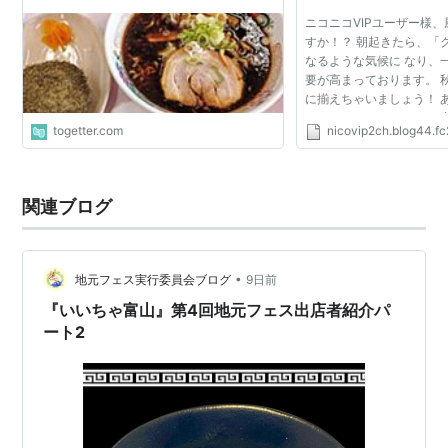
のはずだった
ニコニコVIPユーザー様
すか！？ 朝起きたら、「
なるような気候に なり、
要が高まっております。 
に揃えちゃいましょう！ 
はなく、カッコよくて、 
togetter.com
nicovip2ch.blog44.f
かカッコイイ！」が一番♪
いけど、暖か...
関連ブログ
•
地元フェス実行委員会ブログ
9日前
『いいちゃ富山』第4回地元フェス出店者紹介パ
ート2