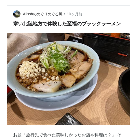
カロリーは？ 寿がきや富山ブラックラーメン 注意表示
寿がきや富山ブラックラーメン 作ってみました 寿がきや
•
Alisshのめぐりめぐる風
10ヶ月前
富…
寒い北陸地方で体験した至福のブラックラーメン
お題「旅行先で食べた美味しかったお店や料理は？」 そ