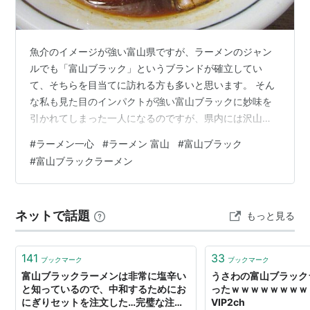
魚介のイメージが強い富山県ですが、ラーメンのジャン
ルでも「富山ブラック」というブランドが確立してい
て、そちらを目当てに訪れる方も多いと思います。 そん
な私も見た目のインパクトが強い富山ブラックに妙味を
引かれてしまった一人になるのですが、県内には沢山の
お店があるので、何処のお店が良いか迷ってしまうと思
#
ラーメン一心
#
ラーメン 富山
#
富山ブラック
います。 今回は富山駅の直ぐ近くで営業している美味し
#
富山ブラックラーメン
い富山ブラックを食べることが出来る「ラーメン一心」
について解説したいと思います！ ラーメン一心富山本店
の魅力と特徴について ラーメン一心富山総本店の営業時
ネットで話題
もっと見る
間と定休日、駐車場について ラーメン一心のメニューと
料金、おすすめ、混雑について ラーメン一心…
141
33
ブックマーク
ブックマーク
富山ブラックラーメンは非常に塩辛い
うさわの富山ブラック
と知っているので、中和するためにお
ったｗｗｗｗｗｗｗｗ
にぎりセットを注文した…完璧な注文
VIP2ch