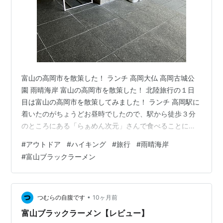
富山の高岡市を散策した！ ランチ 高岡大仏 高岡古城公
園 雨晴海岸 富山の高岡市を散策した！ 北陸旅行の１日
目は富山の高岡市を散策してみました！ ランチ 高岡駅に
着いたのがちょうどお昼時でしたので、駅から徒歩３分
のところにある「らぁめん次元」さんで食べることにし
ました。カップ麺以外では富山ブラックラーメンは初め
#
アウトドア
#
ハイキング
#
旅行
#
雨晴海岸
てです。お店には５組ほど並んでいました。
#
富山ブラックラーメン
tabelog.com ランチですが、とりあえず生で決めます。
「魚介黒醤油ラーメン」です。家系に比べるとですが、
見た目ほどの味の濃さは無かったです。魚介というと、
生臭さを懸念してましたが、生臭さも無く、魚介の深い
•
つむらの自腹です
10ヶ月前
味わいがあり、とてもおいしかった…
富山ブラックラーメン【レビュー】