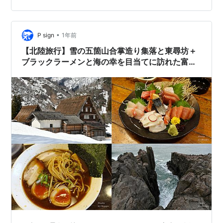
話すると能登半島地震への思い、そして魚介類への愛情
が伝わる。 聞こえてくるのは白エビの不漁🦐 富山県
の”美味しい物”を堪能した2回の富山出張。富山、好き。
•
P sign
1年前
北陸新幹線（つるぎ…
【北陸旅行】雪の五箇山合掌造り集落と東尋坊＋
ブラックラーメンと海の幸を目当てに訪れた富山
と金沢