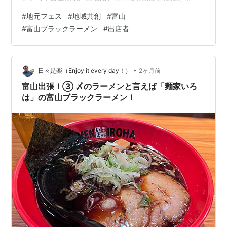
す！ いいちゃ富山様は第2回地元フェスから3回連続での
#
地元フェス
#
地域共創
#
富山
出店となります。協賛企業様だけでなく、出店者様にも
#
富山ブラックラーメン
#
出店者
継続してご参加いただけることは、本当に嬉しく思いま
す。こうしてご縁がつながっていくことが、地元フェス
の大きな魅力の一つです。8月10日（月）・11日（火・
祝）の両日ご出店いただきます。今回は ・富山のブラッ
•
日々是楽（Enjoy it every day！）
2ヶ月前
クラーメンまぜそば・クラフト…
富山出張！③ 〆のラーメンと言えば「麺家いろ
は」の富山ブラックラーメン！