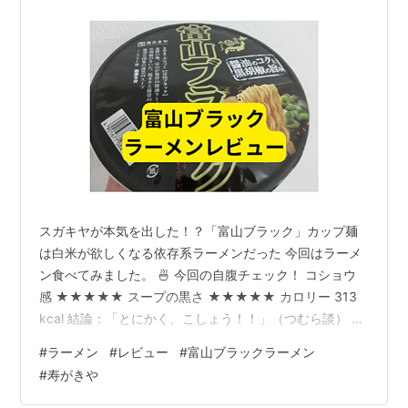
スガキヤが本気を出した！？「富山ブラック」カップ麺
は白米が欲しくなる依存系ラーメンだった 今回はラーメ
ン食べてみました。 🍜 今回の自腹チェック！ コショウ
感 ★★★★★ スープの黒さ ★★★★★ カロリー 313
kcal 結論：「とにかく、こしょう！！」（つむら談） 目
次 スガキヤが本気を出した！？「富山ブラック」カップ
#
ラーメン
#
レビュー
#
富山ブラックラーメン
麺は白米が欲しくなる依存系ラーメンだった 🍜 今回の自
#
寿がきや
腹チェック！ 富山ブラックラーメン 富山ブラックラーメ
ンとは？ 寿がきやとは？ 寿がきや富山ブラックラーメン