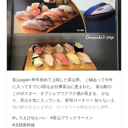
富山again 昨年初めて上陸した富山県。 ご縁あって今年
に入ってすでに2回もお仕事富山に恵まれた。 富山駅の
このポスター、オブジェでワクワク感が高まる。 かな
り、富山を気に入っている。 駅前ロータリー 知らない土
地の駅を出るとまずは、ロータリーを眺めながら深呼
吸。 そうそう、この空気。路面電車。 富山トワイライト
#
しろえびせんべい
#
富山ブラックラーメン
大雪手前と後の1月と3月に来富 富山。 雪景色も味わいつ
#
北陸新幹線
つの仕事旅。感謝以外のことばはない。 富山の方々とお