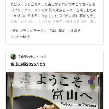
れはフラッと立ち寄った富山駅前のえびすこで食べた富
山ブラックラーメンです 旧友家族とスキーを楽しむため
に冬休みに富山県に行きました 宿泊先の富山駅前を少し
散歩したときに、 にぎやかな黄色い看板を見つけ、吸い
込まれるように2階に進みました 富山ブラックラーメン
#
富山ブラックラーメン
#
富山駅前
#
北陸旅
とは 名前は知っていましたが実際食べたことはなかった
#
スキー旅行
ので挑戦してみることにしました 中は満席でお客さんで
いっぱいです 人気店なんですね！食券を買って、しばら
く待ち席で座っていました ついに順番になり着丼 餃子も
注目しました 感想は、、、 激うまでした 最高においし
•
穿山甲の歩み
1年前
かったです 寒い季節の北陸…
富山出張2025.1＆3