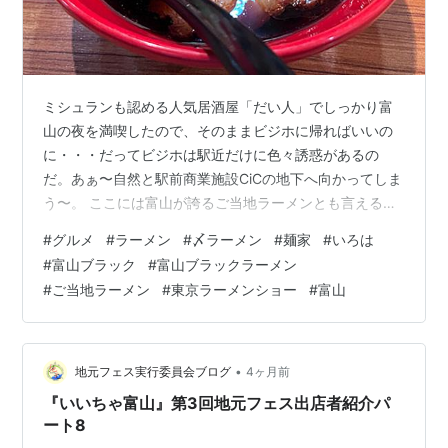
ミシュランも認める人気居酒屋「だい人」でしっかり富
山の夜を満喫したので、そのままビジホに帰ればいいの
に・・・だってビジホは駅近だけに色々誘惑があるの
だ。あぁ〜自然と駅前商業施設CiCの地下へ向かってしま
う〜。 ここには富山が誇るご当地ラーメンとも言える富
山ブラックの人気店があるのだ。それが「麺家いろは」
#
グルメ
#
ラーメン
#
〆ラーメン
#
麺家
#
いろは
だ。富山ブラックの人気店はいくつもあるが、ここいろ
#
富山ブラック
#
富山ブラックラーメン
ははあの日本最大級のラーメンイベント「東京ラーメン
#
ご当地ラーメン
#
東京ラーメンショー
#
富山
ショー」において、通算5度の売上第1位を獲得した名店
なのだ。V5って未だ最多だからね。 っていうのも言い訳
となってしまうが中年と言われる頃までは飲んだら〆に
ラーメンは当たり前？だったもんね。っと自…
•
地元フェス実行委員会ブログ
4ヶ月前
『いいちゃ富山』第3回地元フェス出店者紹介パ
ート8