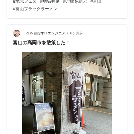
#
地元フェス
#
地域共創
#
ご縁を結ぶ
#
富山
す。 ・富山と東京を繋ぐ！「いいちゃ富山」前回に続い
#
富山ブラックラーメン
てに出店！ 「いいちゃ富山」さんは、第2回地元フェス
にもご出店いただきました。前回は、富山の味を多くの
方に楽しんでいただき、大変好評でした。今回の出店に
も、ぜひご期待ください。 みなさんは、富山といえば何
•
FIREを目指すITエンジニア
6ヶ月前
を思い浮かべますか？ 富山県は、自…
富山の高岡市を散策した！