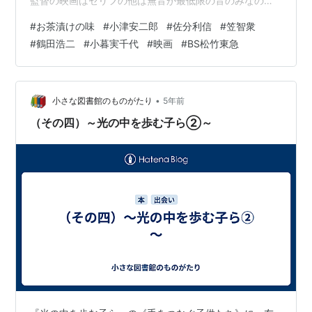
監督の映画はセリフの他は無音か最低限の音のみなの
で、自ずとその世界観に浸りやすい。 序盤タクシーの中
#
お茶漬けの味
#
小津安二郎
#
佐分利信
#
笠智衆
のシーン。まだ路面が砂利道なのだろうか、話ながら妙
#
鶴田浩二
#
小暮実千代
#
映画
#
BS松竹東急
子と節子が激しく揺れている。 のんちゃんに誘われたパ
チンコ屋で、戦時中上官だった佐竹と部下だった平山の
二人が再会する。朝鮮特需を機に経済上昇をしている社
会ではあるが、過ぎ去った事と切り捨てるに捨てれぬ戦
•
小さな図書館のものがたり
5年前
争の残り香…
（その四）～光の中を歩む子ら②～