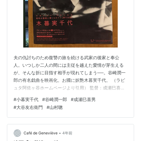
夫の仇討ちのため復讐の旅を続ける武家の後家と奉公
人。いつしか二人の間には主従を越えた愛情が芽生える
が、そんな折に目指す相手が現れてしまう──。谷崎潤一
郎の有名戯曲を映画化。お國に妖艶木暮実千代。 （ラピ
ュタ阿佐ヶ谷ホームページより引用） 監督：成瀬巳喜男
出演：小暮実千代/大谷友右衛門/山村聰/田崎潤/鳥羽陽之
#
小暮実千代
#
谷崎潤一郎
#
成瀬巳喜男
助/三好栄子/藤原釜足/小倉繁 ９月10月のラピュタのモー
#
大谷友右衛門
#
山村聰
ニングは小暮実千代特集。観たいのいっぱいあるんだけ
ど朝10時半にラピュタに行くのは（毎度言ってる）。
で、今回は谷崎潤一郎原作の『お國と五平』をとりあえ
ずマストとした。成瀬巳喜男だしね。 小暮と山村は恋仲
•
Café de Geneviève
4年前
だったんだけど小暮が別の男と…