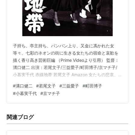
子持ち、亭主持ち、パンパン上り、又金に馮かれた女
等々、七彩のネオンの街に生きる女たちの宿命と哀歓を
描く香り高き芸術巨編 （Prime Videoより引用） 監督：
溝口健二 出演：若尾文子/三益愛子/町田博子/京マチ子/
小暮実千代 赤線地帯 若尾文子 Amazon 女たちの悲哀、
はもちろんだけれどこのエネルギー！ がめつい若尾文
#
溝口健二
#
若尾文子
#
三益愛子
#
町田博子
子！ とにかく身体を張る京マチ子！ このままなんてこと
#
小暮実千代
#
京マチ子
もなく、女たちも時代に波にさらされ、そして様々な人
生模様が起こっていく。 それでも生きていく感！ ランキ
ング参加中映画
関連ブログ