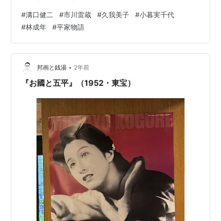
用） 監督：溝口健二 出演：市川雷蔵/久我美子/林成年/木
#
溝口健二
#
市川雷蔵
#
久我美子
#
小暮実千代
暮実千代 新・平家物語 [DVD] 市川雷蔵 Amazon 雷蔵め
#
林成年
#
平家物語
ちゃ太眉！ かっこよ〜！ しかし貴族から武士の時代へと
流れていく中での武士たちの苦悩、そして貴族の怠慢
よ。実際に戦っているのは武士だってのに、貴族の連中
はろくな評価もしやしねえ、と。 若き清盛（雷蔵であ
•
邦画と銭湯
2年前
る）は成り上がるこ…
『お國と五平』（1952・東宝）