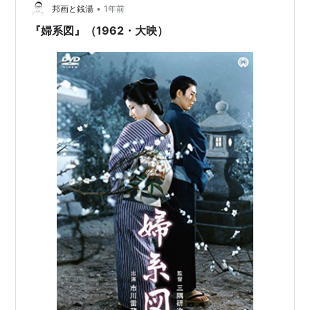
•
邦画と銭湯
1年前
『婦系図』（1962・大映）