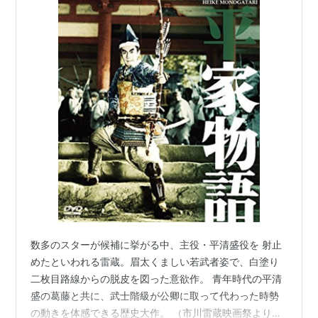
数多のスターが候補に挙がる中、主役・平清盛役を 射止
めたといわれる雷蔵。眉太くましい若武者姿で、白塗り
二枚目路線からの脱皮を図った意欲作。 青年時代の平清
盛の葛藤と共に、武士階級が公卿に取って代わった時勢
の動きを体感できる歴史大作。 （市川雷蔵映画祭より引