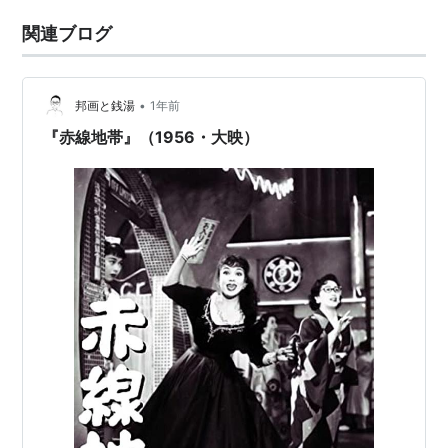
関連ブログ
•
邦画と銭湯
1年前
『赤線地帯』（1956・大映）