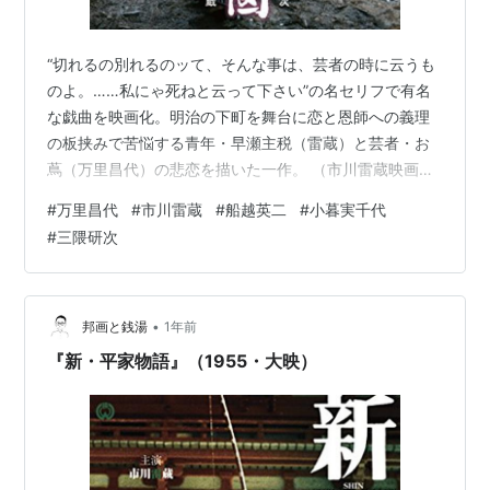
“切れるの別れるのッて、そんな事は、芸者の時に云うも
のよ。……私にゃ死ねと云って下さい”の名セリフで有名
な戯曲を映画化。明治の下町を舞台に恋と恩師への義理
の板挟みで苦悩する青年・早瀬主税（雷蔵）と芸者・お
蔦（万里昌代）の悲恋を描いた一作。 （市川雷蔵映画祭
より引用） 監督：三隈研次 出演：市川雷蔵/万里昌代/船
#
万里昌代
#
市川雷蔵
#
船越英二
#
小暮実千代
越英二/三條魔子/小暮実千代 婦系図 [DVD] 市川雷蔵
#
三隈研次
Amazon 美しい。 スリをしていした少年は、すったおや
じに捕まり、あわや警察にとおもったところを書生とし
て迎えられる。 そして彼は芸者と恋をして……内緒で内
縁の夫婦関係に。 世話になった先生の娘に結婚の話が持
•
邦画と銭湯
1年前
ち上がるが、その…
『新・平家物語』（1955・大映）