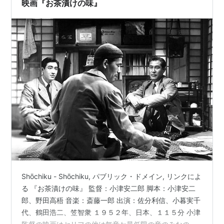
映画『お茶漬けの味』
Shōchiku - Shōchiku, パブリック・ドメイン, リンクによ
る 『お茶漬けの味』 監督：小津安二郎 脚本：小津安二
郎、野田高梧 音楽：斎藤一郎 出演：佐分利信、小暮実千
代、鶴田浩二、笠智衆 １９５２年、日本、１１５分 小津