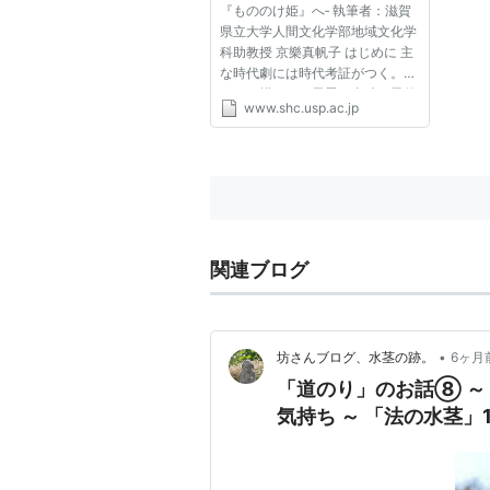
『もののけ姫』へ‐ 執筆者：滋賀
県立大学人間文化学部地域文化学
科助教授 京樂真帆子 はじめに 主
な時代劇には時代考証がつく。ド
ラマに描かれる風景が当時の風俗
www.shc.usp.ac.jp
に矛盾していないかなどを確認す
る作業が考証であり、日本史研究
の成果が活用される。ドラマと研
究が接点を持つ時である（１...
関連ブログ
•
坊さんブログ、水茎の跡。
6ヶ月
「道のり」のお話⑧ ～
気持ち ～ 「法の水茎」1