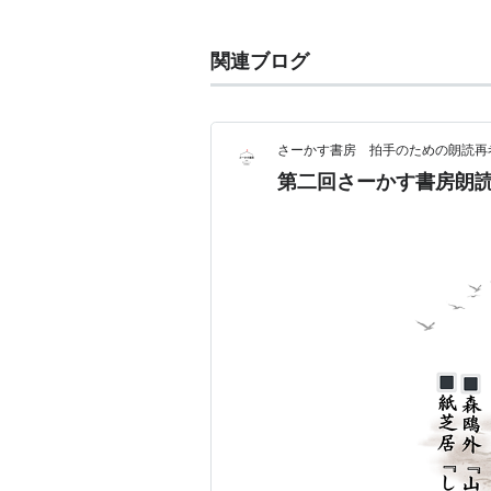
た。厨子王を逃して死ぬ安寿は、自
感動的な場面が多いが、とくに「ふ
関連ブログ
効果は、名文として知られている。
さーかす書房 拍手のための朗読再
山椒大夫・高瀬舟
第二回さーかす書房朗
作者:
森鴎外
出版社/メーカー:
発売日:
2006/06
メディア:
文庫
購入
: 7人
クリッ
この商品を含むブロ
山椒大夫・高瀬舟
作者:
森鴎外
出版社/メーカー:
発売日:
2002/10/