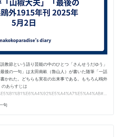
た説教節という語り芸能の中のひとつ「さんせうだゆう」
「最後の一句」は太田南畝（魯山人）が書いた随筆「一話
て書かれた。どちらも実在の出来事である。もちろん鴎外
」のあらすじは
/wiki/%E5%B1%B1%E6%A4%92%E5%A4%A7%E5%A4%AB#%
%81%9B%E3%81%86%E5%A4%AA%E5%A4%AB 「さん
一句
edia.org/wik…