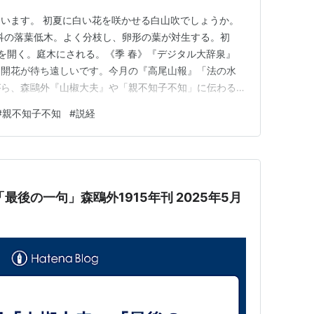
います。 初夏に白い花を咲かせる白山吹でしょうか。
科の落葉低木。よく分枝し、卵形の葉が対生する。初
を開く。庭木にされる。《季 春》『デジタル大辞泉』
。開花が待ち遠しいです。今月の『高尾山報』「法の水
がら、森鷗外『山椒大夫』や「親不知子不知」に伝わるお
いただけましたら幸いです。 ※ ※ 「法の水茎」
#
親不知子不知
#
説経
凍の東頭は 風度つて解く 窓の梅の北面は 雪封じて寒し
（池の氷は、春風…
一句」森鴎外1915年刊 2025年5月