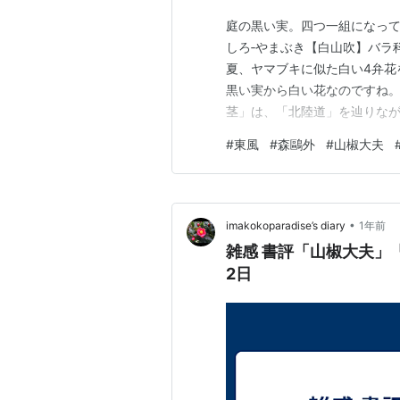
庭の黒い実。四つ一組になって
しろ‐やまぶき【白山吹】バラ
夏、ヤマブキに似た白い4弁花
黒い実から白い花なのですね
茎」は、「北陸道」を辿りな
話を取り上げてみました。お読み
#
東風
#
森鷗外
#
山椒大夫
164（2026月2月号） 池の
（『和漢朗詠集』藤原篤茂） 
•
imakokoparadise’s diary
1年前
雑感 書評「山椒大夫」「最後の
2日