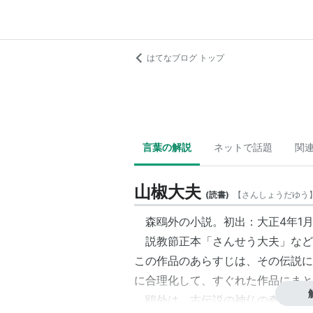
はてなブログ トップ
言葉の解説
ネットで話題
関
山椒大夫
(
読書
)
【
さんしょうだゆう
森鴎外の小説。初出：大正4年1
説教節正本「さんせう大夫」など
この作品のあらすじは、その伝説に
に合理化して、すぐれた作品にまと
鴎外は、古伝説の神仏の奇跡を控