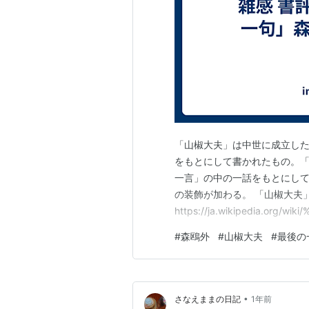
「山椒大夫」は中世に成立し
をもとにして書かれたもの。
一言」の中の一話をもとにし
の装飾が加わる。 「山椒大夫
https://ja.wikipedia.org
E3%81%95%E3%82%93%E3
#
森鴎外
#
山椒大夫
#
最後の
せうだゆう」は https://ja.wikip
•
さなえままの日記
1年前