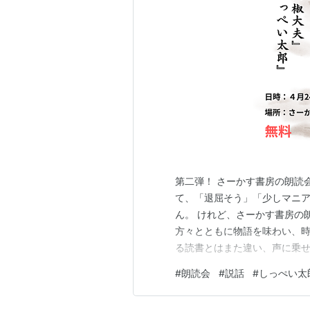
メディア:
文庫
クリック
: 17回
この商品を含むブロ
第二弾！ さーかす書房の朗読
て、「退屈そう」「少しマニ
ん。 けれど、さーかす書房の
方々とともに物語を味わい、時
る読書とはまた違い、声に乗
れます。 知っている物語も、
#
朗読会
#
説話
#
しっぺい太
かもしれません。 今回のテー
など、古くから語り継がれてき