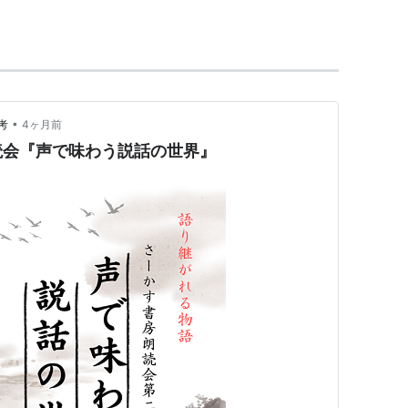
己犠牲の美しさを示している。また、この作品には
たりはぴったり抱き合った。」という最後の一節の
•
考
4ヶ月前
 (新潮文庫)
読会『声で味わう説話の世界』
新潮社
ク
: 81回
グ (90件) を見る
 他四編 (岩波文庫 緑 5-7)
岩波書店
16