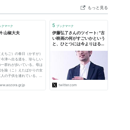
もっと見る
5
ックマーク
ブックマーク
外 山椒大夫
伊藤弘了さんのツイート: "古
い映画の何がすごいかという
と、ひとつには今よりはるか
にスペックの低い機材を使っ
（えちご）の春日（かすが）
てあれだけの映像を作り上げ
て今津へ出る道を、珍らしい
たその執念を挙げることがで
の一群れが歩いている。母は
きる。「執念」と言うと抽象
歳を踰（こ）えたばかりの女
的に聞こえるかもしれない
二人の子供を連れている。姉
が、たとえば『山椒大夫』の
四、弟は十二である。それに
このシーンでは、水面の白が
ww.aozora.gr.jp
twitter.com
ぐらいの女中が一人ついて、
際立つように手前の笹を墨で
びれた同胞（はらから）二人
黒く塗っている。…
「もうじきにお宿にお着きな
https://t.co/gCvkpO6KQ4"
す」と言って励まして...