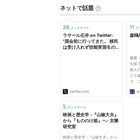
ネットで話題
26
11
ブックマーク
ブ
ラサール石井 on Twitter:
森鴎
"国会前に行ってきた。 移民
は受け入れず技能実習生の名
の下に過酷な労働条件で安価
越後
な労働力を確保。耐え切れず
を経
逃げれば不法滞在で犯罪者扱
旅人
い。現代の山椒大夫。 片方
三十
ではオリンピックで外国人に
で、
笑顔を見せ片方では地獄の仕
は十
打ち。 「おもてなし」…
twitter.com
w
四十
https://t.co/NTZwsjvZka"
くた
を、
5
ブックマーク
さいま
映画と歴史学 ‐『山椒大夫』
から『もののけ姫』へ‐ 京樂
研究室
映画と歴史学 ‐『山椒大夫』から