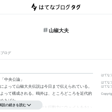
山椒大夫
連ブログ
】
はてな
月「中央公論」
はてな
によって山椒大夫伝説は今日まで伝えられている。
はてな
よって構成される。鴎外は、ところどころを近代的
Copyrig
めあげた。
解説の続きを読む
えめにして、人間の意志と行動力にウェイトをおい