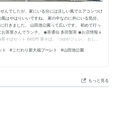
ませんでしたが、家にいる分には涼しい風でエアコンつけ
の風はやはりいいですね。 家の中なのに外にいる気分。
に行きました。 山田池公園って広いです。 初めて行っ
お茶屋さんでランチ。 ◉茶通仙 多田製茶 ◉お店情報↓
ュー ◉茶そばセット 660円 茶そば。 つゆがジュレ。 おしゃ
 これだけだとお腹空くかもですが、デザートを食べるつも
ット
#
こだわり新大福プーレト
#
山田池公園
しいです。 お稲荷さんも美味しい。 ほうじ茶がついて
もっと見る