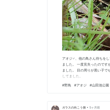
アオジ♂、他の鳥さん待ちをし
ました。 一度見失ったのです
ました。 目の周りが黒い子で
してました。
#
野鳥
#
アオジ
#
山田池公園
•
ガラスの向こう側
5ヶ月前