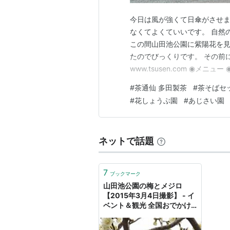
今日は風が強くて日傘がさせ
なくてよくていいです。 自然
この間山田池公園に紫陽花を見
たのでびっくりです。 その前に
www.tsusen.com ◉メニ
れですね。 660円とお得。
#
茶通仙 多田製茶
#
茶そばセ
りだったのでこの量がとても嬉
#
花しょうぶ園
#
あじさい園
るのですが美…
ネットで話題
7
ブックマーク
山田池公園の梅とメジロ
【2015年3月4日撮影】 - イ
ベント＆観光 全国おでかけ
ガイド！