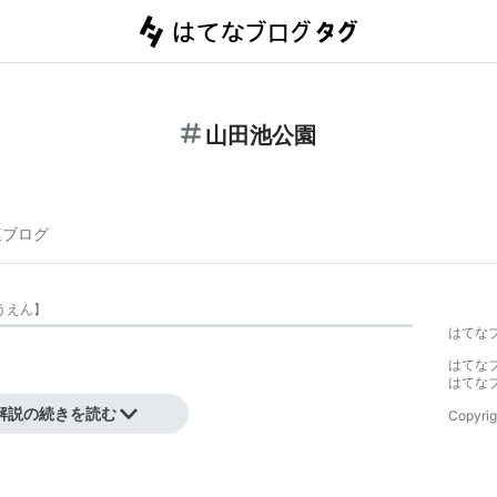
山田池公園
連ブログ
うえん
】
はてな
はてな
はてな
解説の続きを読む
Copyrig