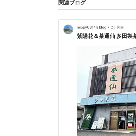
関連ブログ
•
mippy0814’s blog
2ヶ月前
紫陽花＆茶通仙 多田製