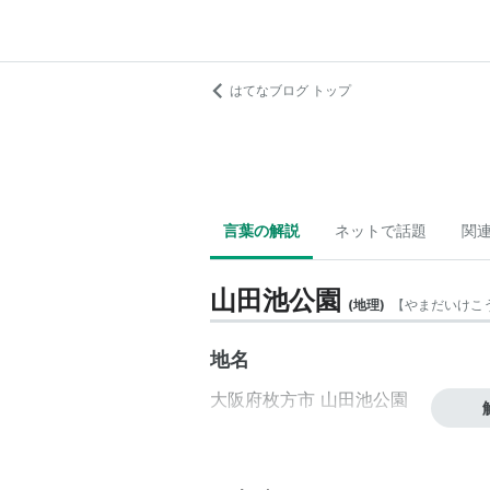
はてなブログ トップ
言葉の解説
ネットで話題
関
山田池公園
(
地理
)
【
やまだいけこ
地名
大阪府
枚方市
山田池公園