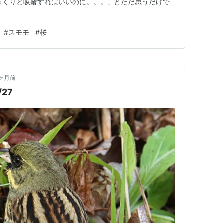
っくりと吸蜜すればいいのに。。。」とただ思うだけで
#
スモモ
#
桜
ヶ月前
27