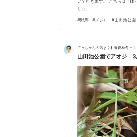
いて行きます。 こちらは「ゆ
した。
#
野鳥
#
メジロ
#
山田池公園
•
てっちゃんの気まぐれ春夏秋冬
4
山田池公園でアオジ 3/