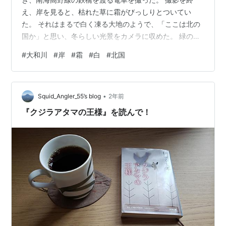
え、岸を見ると、枯れた草に霜がびっしりとついてい
た。 それはまるで白く凍る大地のようで、「ここは北の
国か」と思い、冬らしい光景をカメラに収めた。 緑の葉
が霜に覆われ、凍りついていた 霜に白く縁どられた葉も
#
大和川
#
岸
#
霜
#
白
#
北国
あった
•
Squid_Angler_55’s blog
2年前
『クジラアタマの王様』を読んで！