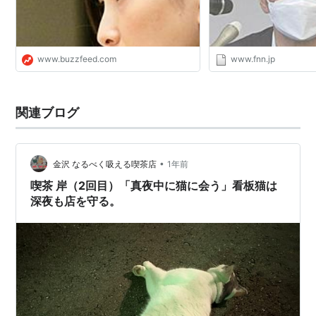
www.buzzfeed.com
www.fnn.jp
関連ブログ
•
金沢 なるべく吸える喫茶店
1年前
喫茶 岸（2回目）「真夜中に猫に会う」看板猫は
深夜も店を守る。