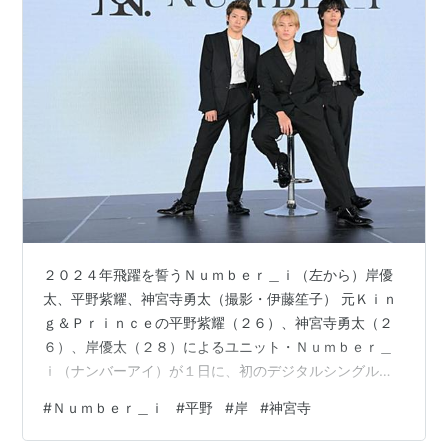
２０２４年飛躍を誓うＮｕｍｂｅｒ＿ｉ（左から）岸優
太、平野紫耀、神宮寺勇太（撮影・伊藤笙子） 元Ｋｉｎ
ｇ＆Ｐｒｉｎｃｅの平野紫耀（２６）、神宮寺勇太（２
６）、岸優太（２８）によるユニット・Ｎｕｍｂｅｒ＿
ｉ（ナンバーアイ）が１日に、初のデジタルシングル
「ＧＯＡＴ」を配信リリースしてデビューを飾る。３人
#
Ｎｕｍｂｅｒ＿ｉ
#
平野
#
岸
#
神宮寺
は、所属するＴＯＢＥの滝沢秀明代表（４１）とともに
デイリースポーツなどの取材に応じ、新たな挑戦への思