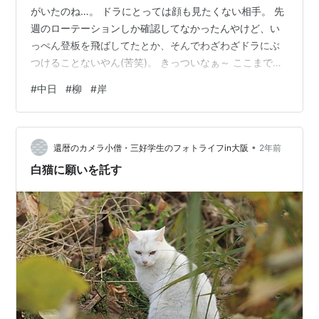
がいたのね…。 ドラにとっては顔も見たくない相手。 先
週のローテーションしか確認してなかったんやけど、い
っぺん登板を飛ばしてたとか、そんでわざわざドラにぶ
つけることないやん(苦笑)。 きっついなぁ～ ここまでの
交流戦におけるドラの好調は、投手陣とビシエドが機能
#
中日
#
柳
#
岸
してきたのが要因だけに、一番計算できる柳が打たれた
のは痛いね。 マウンドが合わんのか制球がイマイチで、
ボールが先行して球数が増えてたんで、ちょっといつも
•
と違うとは感じてたけど、一発で先行した後ですぎ一発
還暦のカメラ小僧・三好学生のフォトライフin大阪
2年前
を食らって同点にされ、四死球が絡んで逆転されると
白猫に願いを託す
か、ほとんど奴らしくない崩れ方をしたのは…