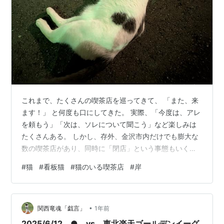
これまで、たくさんの喫茶店を巡ってきて、 「また、来
ます！」 と何度も口にしてきた。 実際、「今度は、アレ
を頼もう」「次は、ソレについて聞こう」など楽しみは
たくさんある。 しかし、存外、金沢市内だけでも膨大な
数の喫茶店があり、同時に「閉店」という事態もいくつ
か目の当たりにしていることから、初訪問を優先してし
#
猫
#
看板猫
#
猫のいる喫茶店
#
岸
まっている。なんの気なしに、注意散漫に、街を流して
いると目に入ってこなかった「喫茶店」というヤツが、
意識し始めるとあちこちに散見され、 「ここも行かなき
•
ゃならん」「あそこは行き逃せない」 となっている。 二
関西竜魂「戯言」
1年前
巡目を敢行できるのは、いつになるのか？遥か彼方。
2025/6/12 ● vs 東北楽天ゴールデンイーグ