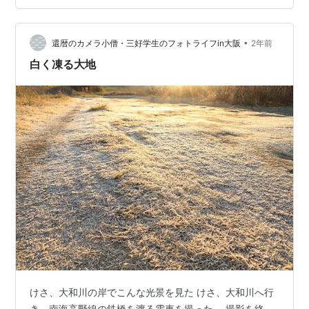
きてまへんし、今日のようにサード・板山とか変則起用
を続けるしかないやろな。交流戦終了までに、細川が復
•
帰してくれたらかなり打線も落ち着くんでしょうが。ま
還暦のカメラ小僧・三好学生のフォトライフin大阪
2年前
だ二軍で守ってないだけに、まだまだなんやろなぁ。 三
白く凍る大地
浦の５回途中２失点は想定通り。奴がどうこうと言う…
けさ、大和川の岸でこんな光景を見た けさ、大和川へ行
き、南海高野線の鉄橋を渡る電車を撮った。 撮影を終