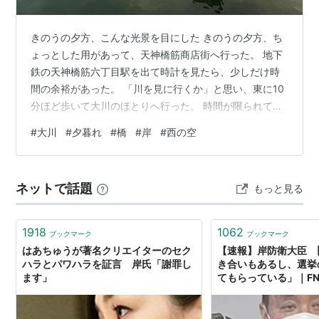
きのうの夕方、こんな光景を目にした きのうの夕方、ち
ょっとした用があって、天神橋筋商店街へ行った。 地下
鉄の天神橋筋六丁目駅を出て時計を見たら、少しだけ時
間の余裕があった。 「川を見に行くか」と思い、東に10
分ほど歩いて大川のほとりへ行った。 時間が限られてい
て、スマホでパシャパシャと撮っただけだったが、夕暮
#
大川
#
夕暮れ
#
橋
#
岸
#
西の空
れの大川は味があった。 川の岸から西の空を見た。雲が
いい感じに染まっていた
ネットで話題
もっと見る
1918
1062
ブックマーク
ブックマーク
はあちゅうが著名クリエイターのセク
【速報】岸防衛大臣 
ハラとパワハラを証言 岸氏「謝罪し
き合いもあるし、選挙
ます」
てもらっている」｜F
ライン