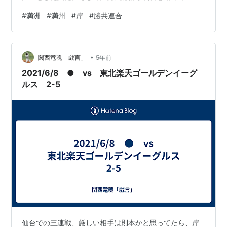
た。満洲国や朝鮮のことを知り抜いていた。 彼はA級戦
#
満洲
#
満州
#
岸
#
勝共連合
犯になりながら復活する。アメリカの体制が、日本を平
和国家にするより、反共の防衛線にするために、Ａ級戦
犯の岸さんを釈放した。彼は、総理になっていく。アメ
•
リカにはなくてはならない駒だった。 自分が同じ立場だ
関西竜魂「戯言」
5年前
ったら、面白い手だ。当時の南朝鮮は、立場が大変だっ
2021/6/8 ● vs 東北楽天ゴールデンイーグ
たろう。 日本と協力して勝共連合ができた。岸さ…
ルス 2-5
仙台での三連戦、厳しい相手は則本かと思ってたら、岸