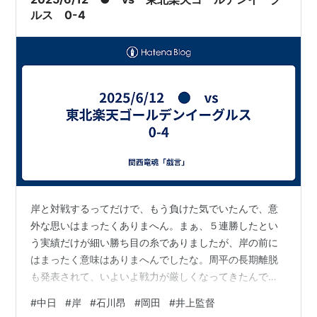
か。 先日、2025年6月半ばの真夜中…
ルス 0-4
岸と対戦するってだけで、もう負けた気でいたんで、意
外な思いはまったくありまへん。まぁ、５連勝したとい
う実績だけが細い勝ち目の糸でありましたが、岸の前に
はまったく意味はありまへんでしたな。周平の長期離脱
も発表されて、いよいよ戦力が厳しくなってきたんで、
この敗戦が尾を引かんようになればええんですがね。昨
#
中日
#
岸
#
石川昂
#
岡田
#
井上監督
日の打撃を見る限り、石川昂はまだスタメンの準備はで