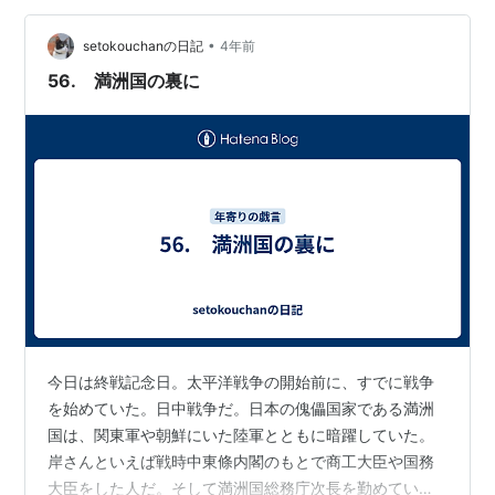
いを語った。滝沢氏は「Ｎｕｍｂｅｒ＿ｉの覚悟を示し
•
た楽曲」と自信を見せた。 念願のデビューで新年を迎え
setokouchanの日記
4年前
た。昨年１０月、岸のＴＯＢＥ入りとＮｕｍｂｅｒ＿ｉ
56. 満洲国の裏に
結成を発表してから７０日余りでの朗報。平野は「（…
今日は終戦記念日。太平洋戦争の開始前に、すでに戦争
を始めていた。日中戦争だ。日本の傀儡国家である満洲
国は、関東軍や朝鮮にいた陸軍とともに暗躍していた。
岸さんといえば戦時中東條内閣のもとで商工大臣や国務
大臣をした人だ。そして満洲国総務庁次長を勤めてい