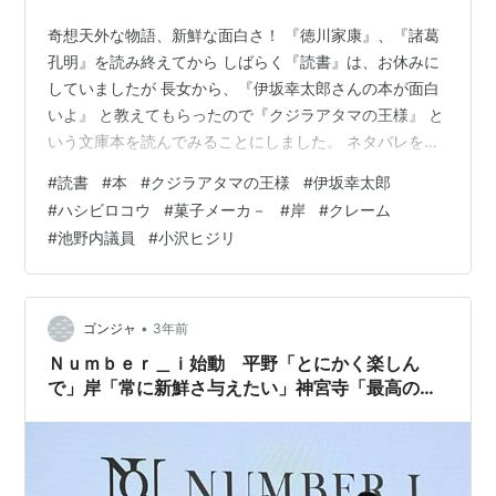
奇想天外な物語、新鮮な面白さ！ 『徳川家康』、『諸葛
孔明』を読み終えてから しばらく『読書』は、お休みに
していましたが 長女から、『伊坂幸太郎さんの本が面白
いよ』 と教えてもらったので『クジラアタマの王様』 と
いう文庫本を読んでみることにしました。 ネタバレをし
ますが、ちょっと紹介しますと… 菓子メーカーに勤める
#
読書
#
本
#
クジラアタマの王様
#
伊坂幸太郎
会社員『岸』は、客対応 に長けていて、『画鋲混入クレ
#
ハシビロコウ
#
菓子メーカ－
#
岸
#
クレーム
ーム』を発端に 『マスコミ報道』と、『ネット炎上』の
#
池野内議員
#
小沢ヒジリ
渦中に 巻き込まれるが、何とか収拾できた。 その時に、
知り合った『池野内議員』と、人気 ダンサーの『小沢ヒ
ジリ』とは、過去に金沢で 起きた『ホテル火災』に偶然
居合わせていて、 夢の世…
•
ゴンジャ
3年前
Ｎｕｍｂｅｒ＿ｉ始動 平野「とにかく楽しん
で」岸「常に新鮮さ与えたい」神宮寺「最高のス
タート」