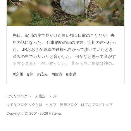
先日、淀川の岸で見かけた白い猫 5日前のことだが、去
年の話になった。 仕事納めの日の夕方、淀川の岸へ行っ
た。 JRおおさか東線の鉄橋へ向かって歩いていたとき、
茂みの中でカサカサと音がした。 何かなと思って音がす
る方を見ると、白い猫がいた。 昔から白い動物は神の使
いとしてあがめられ、白猫も幸運を呼ぶと聞いたことが
#
淀川
#
岸
#
茂み
#
白猫
#
幸運
ある。 茂みにいた白猫を見て、「来年の幸運の願いを託
すよ」と思い、幸運に逃げられないようにそっと近づい
た。 白猫が大あくびをした。「勝手に幸運の願いを託さ
はてなブログ
>
未指定
>
岸
れてもね。自分で努力しないと」と言われているような
はてなブログ タグとは
ヘルプ
開発ブログ
はてなブログトップ
気がした
Copyright (C) 2001-
2026
Hatena.