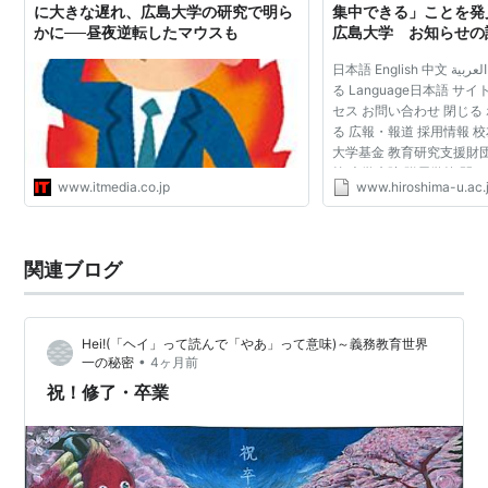
に大きな遅れ、広島大学の研究で明ら
集中できる」ことを発
かに──昼夜逆転したマウスも
広島大学 お知らせの
日本語 English 中文 اللغة العربية español 閉じ
る Language日本語 サ
セス お問い合わせ 閉じる
る 広報・報道 採用情報 
大学基金 教育研究支援財
等 大学病院 附属学校 閉じ
www.itmedia.co.jp
www.hiroshima-u.ac.
＆トピックス一覧 ニュー
カテゴ...
関連ブログ
Hei!(「ヘイ」って読んで「やあ」って意味)～義務教育世界
•
一の秘密
4ヶ月前
祝！修了・卒業