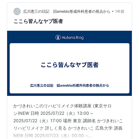
ます。広大の入試を突破するために、当日の実力を100％
•
発揮する準備は整っていますか。実は、入試当日のパフ
広川恵三の日記 旧ameblo形成外科患者の視点から
1年前
ォーマンスを大きく左右する要因の一つが「宿泊するホ
ここら皆んなヤブ医者
テルの選択」と「移動手段の確保」です。広島大…
かづきれいこのリハビリメイク体験講座 (東京サロ
ン)NEW 日時 2025/07/22（火）13:00 ~
2025/07/22（火）17:00 場所 東京 講師名 かづきれいこ
リハビリメイク 詳しく見る かづきれいこ 広島大学 講義
NEW 日時 2025/07/23（水）00:00 ~