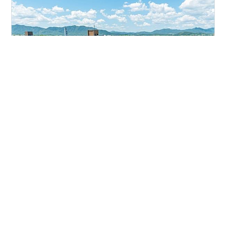
こんにちは T高専の生缶です． この度，令和6年度広島
大学工学部第3年次編入学試験を受験したので，その体験
談を残そうと思います． 試験の内容や当日の雰囲気もお
伝えするので，これから受験を考えている方の参考にな
れば幸いです． 自己紹介 試験までの流れ 筆記試験 面接
試験 さいごに 自己紹介 所属高専 T高専 受験大学 広島大
#
広島大学
#
編入
#
高専
#
工学部
学 工学部 第一類 席次 6位(入試には関係ないです) 部活