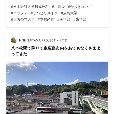
2025/07/23（水）00:00 場所 広島 講師名 かづきれいこ
#
日本医科大学形成外科
#
小川令
#
かづきれいこ
講義 詳しく見る かづきれいこ かづきれいこトーク＆メ
#
ニラヲチ
#
リハビリメイク
#
広島大学
イクセミナーNEW 日時 2025/07/30（水）13:30 ~
#
大阪公立大学
#
本村尚嗣
#
医学部
#
歯学部
2025/07/30（水）15:30 場所 東京 講師名 かづきれいこ
かづきれいこ直々のメイクセミナー開催！メデ…
•
NISHISAITAMA PROJECT
2年前
八本松駅で降りて東広島市内をあてもなくさまよ
ってきた