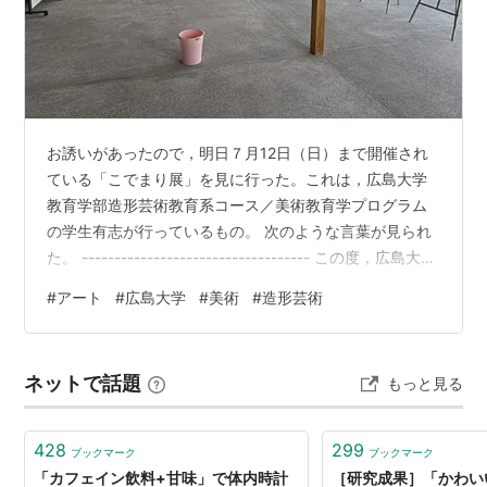
お誘いがあったので，明日７月12日（日）まで開催され
ている「こでまり展」を見に行った。これは，広島大学
教育学部造形芸術教育系コース／美術教育学プログラム
の学生有志が行っているもの。 次のような言葉が見られ
た。 ----------------------------------- この度，広島大学
教育学部造形芸術教育系コース／美術教育学プログラム
#
アート
#
広島大学
#
美術
#
造形芸術
の学生有志による展覧会，「こでまり展」を開催する運
びとなりました。広島大学東広島キャンパス内の多目的
施設にて，３年生を中心に学部生有志による授業制作・
ネットで話題
もっと見る
自主制作の作品を展示いたします。 学生一同，皆様のご
来場を心からお待ちしております。 --------…
428
299
ブックマーク
ブックマーク
「カフェイン飲料+甘味」で体内時計
［研究成果］「かわい