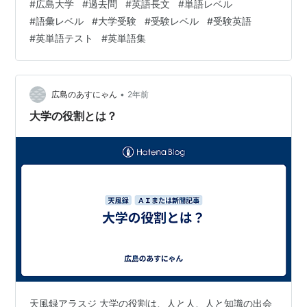
#
広島大学
#
過去問
#
英語長文
#
単語レベル
の意味で使われていた 3 myth「神話」 ※類．
#
語彙レベル
#
大学受験
#
受験レベル
#
受験英語
mythology「神話，神話学」 ↓この記事のアイキャッチ
#
英単語テスト
#
英単語集
画像は以下の記事にあ…
•
広島のあすにゃん
2年前
大学の役割とは？
天風録アラスジ 大学の役割は、人と人、人と知識の出会