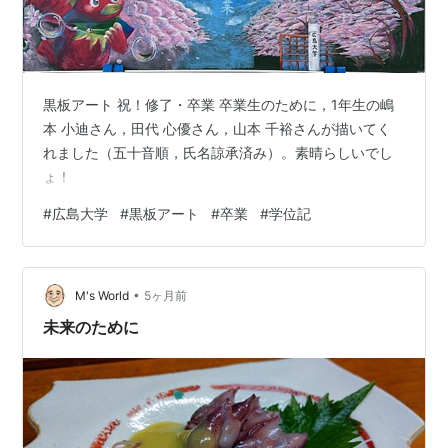
黒板アート 祝！修了・卒業 卒業生のために，1年生の嶋
本 小迪さん，田代 心優さん，山本 千裕さんが描いてく
れました（五十音順，氏名諒承済み）。素晴らしいでし
ょ！
#
広島大学
#
黒板アート
#
卒業
#
学位記
•
M's World
5ヶ月前
未来のために