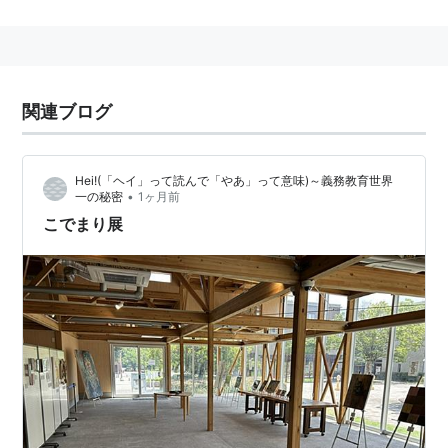
中心は東広島キャンパス（
東広島市
）だが、医学部、歯
学部は霞キャンパス（
広島市南区
）、法学部、経済学部
の夜間は東千田キャンパス（
広島市中区
）にある。
関連ブログ
Hei!(「ヘイ」って読んで「やあ」って意味)～義務教育世界
•
一の秘密
1ヶ月前
こでまり展