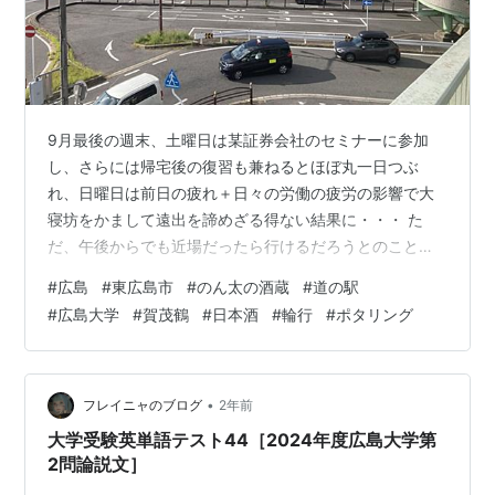
9月最後の週末、土曜日は某証券会社のセミナーに参加
し、さらには帰宅後の復習も兼ねるとほぼ丸一日つぶ
れ、日曜日は前日の疲れ＋日々の労働の疲労の影響で大
寝坊をかまして遠出を諦めざる得ない結果に・・・ た
だ、午後からでも近場だったら行けるだろうとのこと
で、東広島市の西側の方を軽くチャリで散策してきまし
#
広島
#
東広島市
#
のん太の酒蔵
#
道の駅
た。山陽本線に乗り込み、広島駅から30分。国内の鉄道
#
広島大学
#
賀茂鶴
#
日本酒
#
輪行
#
ポタリング
路線の中では日本屈指の難所とも名高い「セノハチ」を
越えてやってきたのは、セノハチの「ハチ」にあたる八
本松駅。
•
フレイニャのブログ
2年前
大学受験英単語テスト44［2024年度広島大学第
2問論説文］