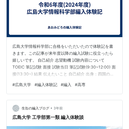
広島大学情報科学部に合格をいただいたので体験記を書
きます。この記事が来年度以降の編入試験に役立ったら
嬉しいです。 自己紹介 志望動機 試験内容について
TOEIC 筆記試験 面接 試験当日 筆記試験(9:30~12:00) 面
接(13:30~) 結果 伝えたいこと 自己紹介 出身：四国の高
専 電子制御工学科 席次：１年１位 ２年１位 ３年１位 ４
#
広島大学
#
編入体験記
#
編入
#
高専
年１位 TOEIC： ・公開テスト790点(L440,R350)(４年1
月) ・IP800点(L445,R355)(5年4月) 受験した大学: ・大
阪大学基礎工学部情報科学科 ソフトウェア科学コース(不
•
合格) ・大阪大学工学部電子情報工学科 情報通信工…
生缶の編入ブログ
3年前
広島大学 工学部第一類 編入体験談