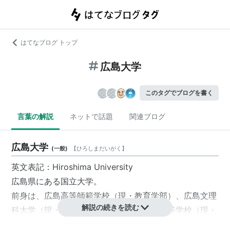
はてなブログ トップ
広島大学
このタグでブログを書く
言葉の解説
ネットで話題
関連ブログ
広島大学
(
一般
)
【
ひろしまだいがく
】
英文表記：Hiroshima University
広島県
にある
国立大学
。
前身は、広島高等師範学校（現・教育学部）、広島文理
解説の続きを読む
科大学（現・文学部及び理学部）、広島高等学校（現・
総合科学部）など。