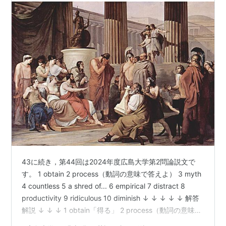
43に続き，第44回は2024年度広島大学第2問論説文で
す。 1 obtain 2 process（動詞の意味で答えよ） 3 myth
4 countless 5 a shred of... 6 empirical 7 distract 8
productivity 9 ridiculous 10 diminish ↓ ↓ ↓ ↓ ↓ 解答
解説 ↓ ↓ ↓ 1 obtain「得る」 2 process（動詞の意味で
答えよ）「処理する，加工する」 ※情報を「処理する」