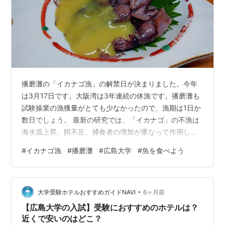
播磨灘の「イカナゴ漁」の解禁日が決まりました。今年
は3月17日です。大阪湾は3年連続の休漁です。播磨灘も
試験操業の漁獲量がとても少なかったので、漁期は1日か
数日でしょう。 最新の研究では、「イカナゴ」の不漁は
海水温上昇、餌不足、捕食者の増加が重なって作用して
いるとのことです。（広島大学）そしてこの研究結果に
#
イカナゴ漁
#
播磨灘
#
広島大学
#
魚を食べよう
は、我々が取り組めることが示唆されていました。 ーー
ー（抜粋）ーーー イカナゴは冬に生まれ、春～初夏にか
けて活発に餌を食べて栄養を蓄えた後、夏に砂に潜って
•
冬まで眠る「夏眠」という習性を持っています。このた
大学受験ホテルおすすめガイドNAVI
6ヶ月前
め、夏眠に入る前までに十分な栄養を蓄えられるかどう
【広島大学の入試】受験におすすめのホテルは？
かが、生き残りにとって重要です。そこで…
近くで安いのはどこ？