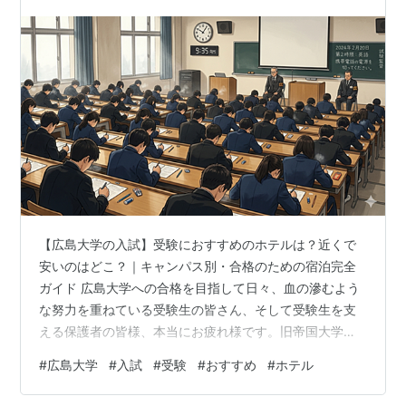
【広島大学の入試】受験におすすめのホテルは？近くで
安いのはどこ？｜キャンパス別・合格のための宿泊完全
ガイド 広島大学への合格を目指して日々、血の滲むよう
な努力を重ねている受験生の皆さん、そして受験生を支
える保護者の皆様、本当にお疲れ様です。旧帝国大学に
次ぐ難関国立大学として知られる広島大学（広大）は、
#
広島大学
#
入試
#
受験
#
おすすめ
#
ホテル
その研究力の高さと広大なキャンパス、そして充実した
教育環境から、全国から極めて志の高い受験生が集まり