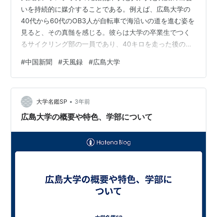
いを持続的に媒介することである。例えば、広島大学の
40代から60代のOB3人が自転車で海沿いの道を進む姿を
見ると、その真髄を感じる。彼らは大学の卒業生でつく
るサイクリング部の一員であり、40キロを走った後の食
事会で3時間近く談笑した。大学は年齢を超えて人々を結
#
中国新聞
#
天風録
#
広島大学
びつける場であり、その一例が広島大学である。 広島大
学は、前身校の創立から150年を迎え、学生や教職員250
人が記念して今夜マツダスタジアムで行われるカープ戦
•
に集まる。それぞれが大学カラーの緑のTシャツを着て、
大学名鑑SP
3年前
内野席の一角を占める。広島大学も、新制大学としての
広島大学の概要や特色、学部について
開学資金の3分の1は広島県費…