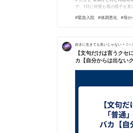
で、1日に何度も母の様子を見
なども受けましたが、どんど
#
緊急入院
#
体調悪化
#
母が
目の前で、どんどん弱っていく
ったらどうしようと、とても不
•
好きに生きても良いじゃない
2ヶ
【文句だけは言うクセ
カ【自分からは出ない