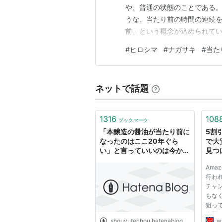
や、普通の状態のことである
うな、当たり前の時間の連続を
前」という概念が込められて
付けて発した言葉の意味はあまりに重い。 
#
ヒロシマ
#
ナガサキ
#
当た
個人出版 永遠への道 eBook : 
ネットで話題
1316
108
ブックマーク
「本醸造の醤油が当たり前に
5割
なったのはここ20年ぐら
で大
い」と言っていいのは今から
見つ
30年前 - 醤油手帖
て君.
Ama
行わ
チャ
もな
狙っ
今回は
shouyutechou.hatenablog.com
w