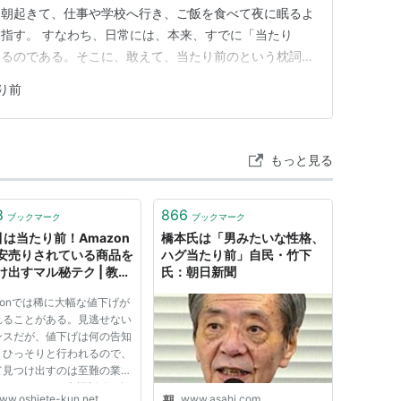
。朝起きて、仕事や学校へ行き、ご飯を食べて夜に眠るよ
指す。 すなわち、日常には、本来、すでに「当たり
いるのである。そこに、敢えて、当たり前のという枕詞を
https://amzn.to/4uNpp29 Amazon.co.jp:
り前
乱桜: 本
もっと見る
8
866
ブックマーク
ブックマーク
引は当たり前！Amazon
橋本氏は「男みたいな性格、
安売りされている商品を
ハグ当たり前」自民・竹下
け出すマル秘テク | 教え
氏：朝日新聞
net
zonでは稀に大幅な値下げが
れることがある。見逃せない
ンスだが、値下げは何の告知
くひっそりと行われるので、
て見つけ出すのは至難の業。
、Amazonで大幅割引を行
ww.oshiete-kun.net
www.asahi.com