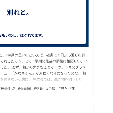
った。1学期の思い出といえば、確実に１日ぶっ通し出行
げられるだろう。 が、1学期の最後の最後に相応しい、イ
った。 まず、朝から大きなことが一つ。うちのクラス
一匹、「かなちゃん」がお亡くなりになったのだ。 朝
を覚さない状態に。 朝の会では、生き物を飼うという
とお話しした。 今日は結局校外学習があるため、何も
#
校外学習
#
保育園
#
交番
#
ご飯
#
当たり前
式とお墓作りになるだろう。 ２限からは猛暑の中で町探
たちが必死に考え…