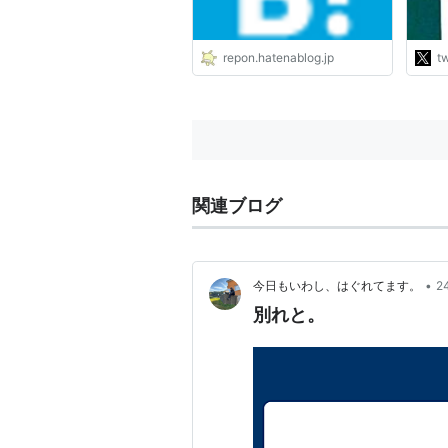
オー
のが
とい
repon.hatenablog.jp
tw
のが
お前
関連ブログ
•
今日もいわし、はぐれてます。
2
別れと。