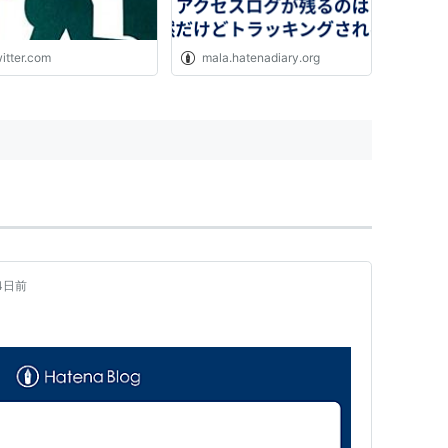
ナーだのが没落していく
当たり前になるのが危機
うもので、備えなかった
itter.com
mala.hatenadiary.org
悪い、自己責任。今回は
らの番だ。"
4日前