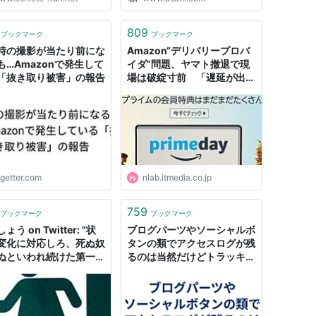
ている商品を見つけ出すテク
を紹介しよう。 Amazonで
かなり大胆な割引を行うこと
809
ブックマーク
ブックマーク
る。50％の半額は当たり
時の撮影が当たり前にな
Amazon“デリバリープロバ
..
も…Amazonで発生して
イダ”問題、ヤマト撤退で現
「抜き取り被害」の報告
場は破綻寸前 「遅延が出て
当たり前」「8時に出勤して
終業は28時」 | ねとらぼ
ogetter.com
nlab.itmedia.co.jp
759
ブックマーク
ブックマーク
ょう on Twitter: "状
ブログパーツやソーシャルボ
変化に対応しろ、死ぬ奴
タンの類でアクセスログが残
ぬといわれ続けた第一次
るのは当然だけどトラッキン
氷河期世代として、すべ
グされるのは当たり前にはな
業種への支援に反対しま
っていない - 最速転職研究会
つぶれる会社がつぶれる
。甘えるな。経営者だの