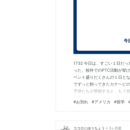
1732 今日は、すごい１日だ
った、校外でのPTC活動が挙
ベント盛りだくさんの１日とな
でずっと飼ってきたカナヘビの
子供たちが登校すると、もう目
こと、生と死についてしっかり
#
お別れ
#
アメリカ
#
留学
してあげられず。 明日にお葬
検に出かけた。前日には、子供
•
ココロじゆうちょう
2ヶ月前