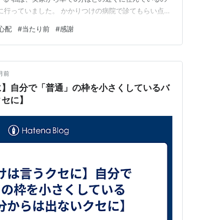
に行っていました。 かかりつけの病院で診てもらい点滴
ん症状が悪化していって、とうとう３９度越えの高熱が。
心配
#
当たり前
#
感謝
母。 これ以上悪化して、取り返しのつかないことにな
安を感じて、慌…
月前
に】自分で「普通」の枠を小さくしているバ
クセに】