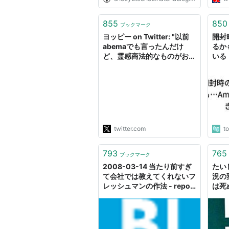
なっ
ニック
は、
855
850
ブックマーク
があ
ヨッピー on Twitter: "以前
開封
前。商.
abemaでも言ったんだけ
るか
ど、霊感商法的なものがおし
いる
なべてカスなのは当然とし
て、朝の番組で星座占いを当
たり前みたいに流したり、占
い師を地上波に出して「わ
ー、当たってる〜」とかやる
の全部地続きなので一律に規
制した方が良いと思う。"
twitter.com
t
793
765
ブックマーク
2008-03-14 当たり前すぎ
たいし
て会社では教えてくれないフ
況の
レッシュマンの作法 - repon
は死
の日記
就職
ての
す。
だけ