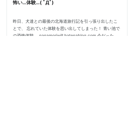
見遊山で行っちゃダメです。 恐山の…
怖い…体験…( ﾟДﾟ)
昨日、犬達との最後の北海道旅行記を引っ張り出したこ
とで、 忘れていた体験を思い出してしまった！ 青い池で
の恐怖体験。 nanamoriwill.hatenablog.com 今だった
ら、違う意味（熊さん）で怖かったかも知れない…笑 ↑
晩秋の青い池 …でも、今にして思えば、 この時の体験は