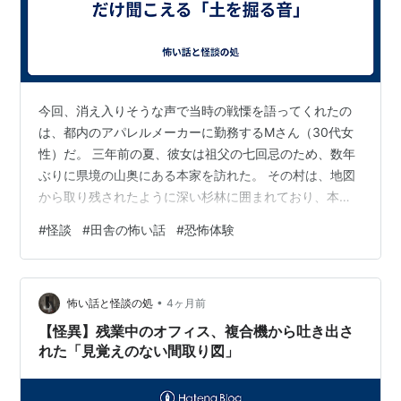
今回、消え入りそうな声で当時の戦慄を語ってくれたの
は、都内のアパレルメーカーに勤務するMさん（30代女
性）だ。 三年前の夏、彼女は祖父の七回忌のため、数年
ぶりに県境の山奥にある本家を訪れた。 その村は、地図
から取り残されたように深い杉林に囲まれており、本家
は築百年を超える重厚な古民家だった。 法要を無事に終
#
怪談
#
田舎の怖い話
#
恐怖体験
え、親戚一同が座敷で酒を酌み交わしていた夜のこと
だ。 都会の喧騒に慣れたMさんにとって、夜の静寂があ
まりに重く、彼女は少し風に当たろうと一人で縁側へと
•
出た。 時刻は午後11時を回った頃。 外は月明かりすら届
怖い話と怪談の処
4ヶ月前
かない、墨を流したような漆黒の闇だった。
【怪異】残業中のオフィス、複合機から吐き出さ
れた「見覚えのない間取り図」