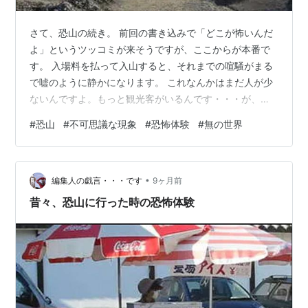
さて、恐山の続き。 前回の書き込みで「どこが怖いんだ
よ」というツッコミが来そうですが、ここからが本番で
す。 入場料を払って入山すると、それまでの喧騒がまる
で嘘のように静かになります。 これなんかはまだ人が少
ないんですよ。もっと観光客がいるんです・・・が、全
くと言っていいほど静か。確かに口を動かしているのが
#
恐山
#
不可思議な現象
#
恐怖体験
#
無の世界
わかるから会話をしているんだろうけど、本当に聞こえ
ない。 まるで、無の世界です。 さて、恐山のあちこちに
見られるのが石積みの山。そしてそこに刺されている風
•
車。これは幼くして亡くなった我が子を供養するために
編集人の戯言・・・です
9ヶ月前
積まれたものらしいんだけど、まずここで見ちゃいけな
昔々、恐山に行った時の恐怖体験
いものが・・・ ご覧の通り、石積みに刺さ…