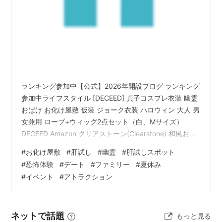
ランキング参加中【公式】2026年開設ブログ ランキング
参加中ライフスタイル [DECEED] 貞子コスプレ衣装 幽霊
おばけ お化け屋敷 仮装 ジョーク衣装 ハロウィン 大人 男
女兼用 ローブ+ウィッグ2点セット（白、Mサイズ）
DECEED Amazon クリアストーン(Clearstone) 和風お面
提灯お化け ユニセックス オレンジ クリアストーン
#
お化け屋敷
#
肝試し
#
幽霊
#
肝試しスポット
(Clearstone) Amazon クリアストーン(Clearstone) コス
#
恐怖体験
#
デート
#
ファミリー
#
夏休み
プレ ハロウィン 2WAYてるてるおばけポンチョ ユニセッ
#
イベント
#
アトラクション
クス ホワイト クリアストーン(Clearstone) Amazon
SUMMER CHILL G…
ネットで話題
もっと見る