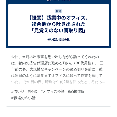
今回、当時の出来事を思い出しながら語ってくれたの
は、都内の広告代理店に勤めるTさん（30代男性）。 三
年前の冬、大規模なキャンペーンの締め切りを前に、彼
は連日のように深夜までオフィスに残って作業を続けて
いた。 その日の夜、時刻は午前2時を回ったところだっ
た。 広大なフロアの明かりは、Tさんのデスク周りと、
#
怖い話
#
怪談
#
オフィス怪談
#
恐怖体験
廊下の非常灯だけが青白く灯っている。 周囲は静まり返
#
職場の怖い話
り、聞こえるのは自分のタイピング音と、空調が微かに
唸る音だけだ。 「…ガコン、ウィィィィン…」 不意に、
誰もいないはずのコピー機（複合機）が動き出す音がし