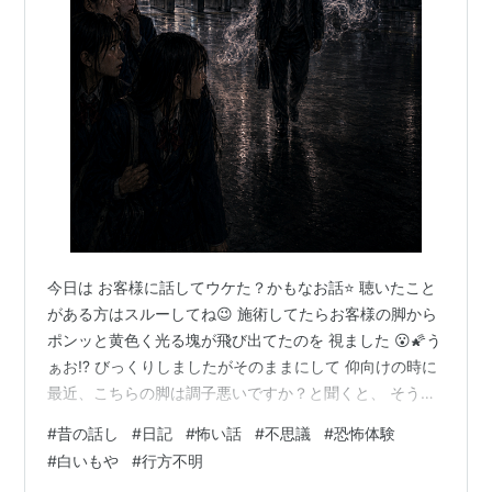
今日は お客様に話してウケた？かもなお話⭐ 聴いたこと
がある方はスルーしてね😉 施術してたらお客様の脚から
ポンッと黄色く光る塊が飛び出てたのを 視ました 😮🌠う
ぁお⁉️ びっくりしましたがそのままにして 仰向けの時に
最近、こちらの脚は調子悪いですか？と聞くと、 そうで
す! との答え 出て来たものについて伝えると 驚いていま
#
昔の話し
#
日記
#
怖い話
#
不思議
#
恐怖体験
した そして 昔、視た、あるものの話になりました 私が
#
白いもや
#
行方不明
まだ高校生の頃 仲良しさん10人くらいで集団下校してい