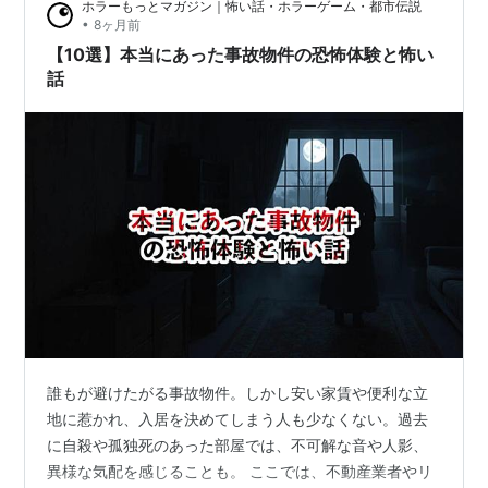
ホラーもっとマガジン｜怖い話・ホラーゲーム・都市伝説
た。
•
8ヶ月前
【10選】本当にあった事故物件の恐怖体験と怖い
話
誰もが避けたがる事故物件。しかし安い家賃や便利な立
地に惹かれ、入居を決めてしまう人も少なくない。過去
に自殺や孤独死のあった部屋では、不可解な音や人影、
異様な気配を感じることも。 ここでは、不動産業者やリ