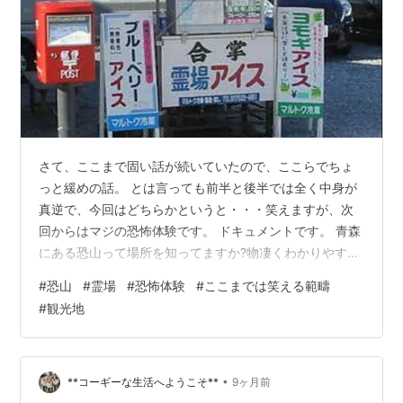
さて、ここまで固い話が続いていたので、ここらでちょ
っと緩めの話。 とは言っても前半と後半では全く中身が
真逆で、今回はどちらかというと・・・笑えますが、次
回からはマジの恐怖体験です。 ドキュメントです。 青森
にある恐山って場所を知ってますか?物凄くわかりやすい
言い方をすれば、地上と霊界が繋がっているとされる場
#
恐山
#
霊場
#
恐怖体験
#
ここまでは笑える範疇
所であり、恐山を経由してあの世に逝くとも言われてい
#
観光地
る場所ですね。 とはいえ、今や立派な観光地。自分が20
年前に行った時、主たる目的は大間のマグロだったんだ
けど、通り道にあるのでじゃあ行ってみようか・・・ホ
ント、そんなノリでしたね。 最初に言っておきます。 物
•
**コーギーな生活へようこそ**
9ヶ月前