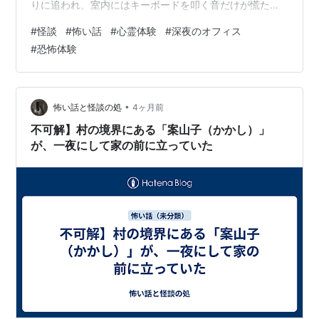
りに追われ、室内にはキーボードを叩く音だけが慌ただ
しく響いている。 沈黙を破り、Kさんが「すみません、
#
怪談
#
怖い話
#
心霊体験
#
深夜のオフィス
ちょっとトイレ…」と席を立った。 しかし、10分、20分
#
恐怖体験
経ってもKさんは戻ってこない。 Sさんが「あいつ、便所
で寝てんのか？」と茶化していた、その時だった。
•
怖い話と怪談の処
4ヶ月前
不可解】村の境界にある「案山子（かかし）」
が、一夜にして家の前に立っていた