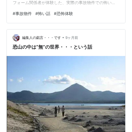
フォーム関係者が体験した、実際の事故物件での怖い話
や恐怖体験をまとめて10選ご紹介。 ⚠ 注意 本記事の事
#
事故物件
#
怖い話
#
恐怖体験
故物件体験談は、ネット上で報告されている事例をまと
めたものです。読む際は「そういう話もあるのか」と気
軽にお楽しみください。 事故物件の怖い話・恐怖体験10
•
選 事故物件の怖い話・恐怖体験【概要一覧】 1.店長が同
編集人の戯言・・・です
9ヶ月前
行を希望した物件 2.壁に残された「私は狂っている」の
恐山の中は“無”の世界・・・という話
文字 3.赤い風呂 4.エレ…