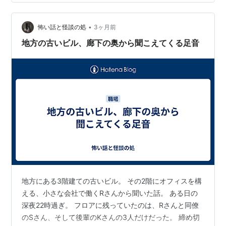
ました 女子校ならではの光景かもしれません 最寄りのJR
のある駅の改札に向かっていると 向こうから改札を通っ
て サラリーマンのおじさんが歩いてきました なんだかそ
•
怖い話と怪談の処
3ヶ月前
の…
地方の古いビル、廊下の奥から聞こえてくる足音
地方にある3階建ての古いビル。 その2階にオフィスを構
える、小さな会社で働くRさんから聞いた話。 ある日の
深夜22時過ぎ。 フロアに残っていたのは、Rさんと同僚
のSさん、そして後輩のKさんの3人だけだった。 締め切