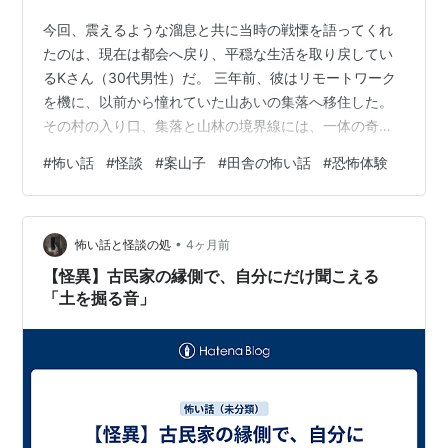
今回、震えるような溜息と共に当時の戦慄を語ってくれ
たのは、現在は都会へ戻り、平穏な生活を取り戻してい
るKさん（30代男性）だ。 三年前、彼はリモートワーク
を機に、以前から憧れていた山あいの集落へ移住した。
その村の入り口、集落と山林の境界線には、一体の奇妙
な案山子が立っていた。 それは大人の背丈を遥かに超え
#
怖い話
#
怪談
#
案山子
#
田舎の怖い話
#
恐怖体験
るほど異様に背が高く、ボロ布を幾重にも纏い、顔の部
分には麻袋が被せられていた。 村の年寄りたちは、移住
してきたKさんに冷ややかな視線を向けながら、たった一
•
言だけ釘を刺した。 「あれには決して触れるな。夜にな
怖い話と怪談の処
4ヶ月前
っても決して近寄るな」
【怪異】古民家の縁側で、自分にだけ聞こえる
「土を掘る音」