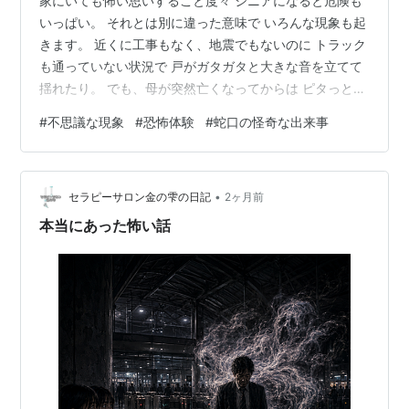
家にいても怖い思いすること度々 シニアになると危険も
いっぱい。 それとは別に違った意味で いろんな現象も起
きます。 近くに工事もなく、地震でもないのに トラック
も通っていない状況で 戸がガタガタと大きな音を立てて
揺れたり。 でも、母が突然亡くなってからは ピタっと止
まり・・・偶然か？ ここ数年は家も静か＾＾で 何事もな
#
不思議な現象
#
恐怖体験
#
蛇口の怪奇な出来事
く過ごせていました。 でも、昨日びっくりしたことが起
きました。 コップ一杯の水を蛇口から出した時です。 こ
の時は きれいな水でなんともなかったのに 次にもう一度
•
蛇口をひねったら 真っ赤！（一瞬、そう見えた） 正確に
セラピーサロン金の雫の日記
2ヶ月前
は赤茶色の水が勢いよく ドバドバ―っと出て びっく
本当にあった怖い話
ら！！ 濁った水…