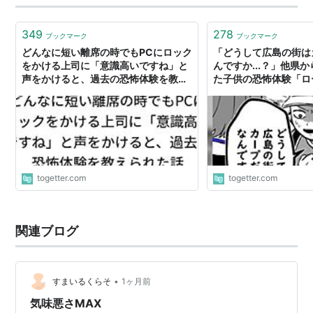
349
278
ブックマーク
ブックマーク
どんなに短い離席の時でもPCにロック
「どうして広島の街は
をかける上司に「意識高いですね」と
んですか...？」他県
声をかけると、過去の恐怖体験を教え
た子供の恐怖体験「ロ
られた話
い」
togetter.com
togetter.com
関連ブログ
•
すまいるくらそ
1ヶ月前
気味悪さMAX