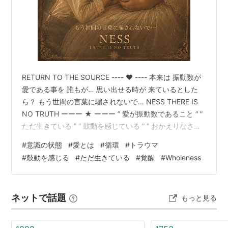
RETURN TO THE SOURCE ---- ❤︎ ---- 本来は 振動数が
愛である事を 誰もが… 思い出せる時が 来ているとした
ら？ もう世間の言葉に騙されないで… NESS THERE IS
NO TRUTH ーーー ★ ーーー ” 愛が振動数であること ” ”
ただ生きている ” ” 鼓動を感じている ” ” おかえりなさい ”
” 今この瞬間に おかえりなさい ” 〜 ラブ 〜
#
意識の状態
#
愛とは
#
循環
#
トラウマ
#
鼓動を感じる
#
ただ生きている
#
覚醒
#
Wholeness
ネットで話題
もっと見る