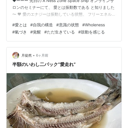
❤︎ーーー 先日の A Ness Zone Space Ship オンラインサ
ロンのセミナーにて、 愛とは振動数である と知りました
〜 🧡 愛のエナジーは振動している状態。 フリーエネル
ギー。 決めつけや思い込み、 ジャッジがないエネルギ
#
愛とは
#
自我の構造
#
意識の状態
#
Wholeness
ー。 生命力、再生力、振動数。 全ての体験を言語ではな
#
氣づき
#
覚醒
#
ただ生きている
#
鼓動を感じる
く、 ただ『感じる』。 感じるエネルギーで留めておくと
振動は拡張してゆく。 Comfort time, comfort feeling を
『所有』し…
•
月徒然
6ヶ月前
半額のいわし二パック“愛走れ”