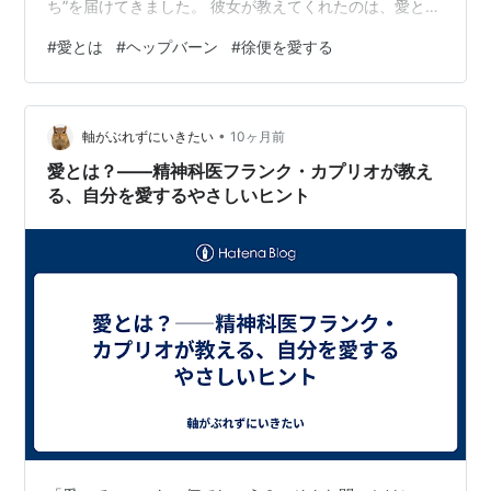
ち”を届けてきました。 彼女が教えてくれたのは、愛とは
外見でも、特別な才能でもないということ。**「自分
#
愛とは
#
ヘップバーン
#
徐便を愛する
を、そして人をやさしく包む力」**こそが、愛の本質な
のです。 ■ 自分を愛せない人へ――ヘップバーンの言葉
がそっと寄り添う 華やかな女優として知られたオードリ
•
ーですが、彼女の人生は決して順風満帆ではありません
軸がぶれずにいきたい
10ヶ月前
でした。第二次世界大戦下のオランダでの厳しい幼少
愛とは？――精神科医フランク・カプリオが教え
期。家族の離別、食糧難、不安な日々…
る、自分を愛するやさしいヒント