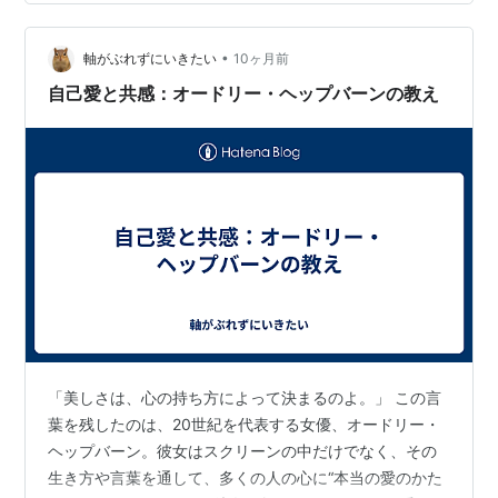
ていいんだ」と心がほぐれてきます。 2. 【書き出しワー
ク】「わたしの好きなところ10個」 🌸 やり方： ノート
•
やスマホに、「自分の好きなところ・良いところ・がん
軸がぶれずにいきたい
10ヶ月前
ばっているところ」を10個書き出してみましょう。思い
自己愛と共感：オードリー・ヘップバーンの教え
つかなけ…
「美しさは、心の持ち方によって決まるのよ。」 この言
葉を残したのは、20世紀を代表する女優、オードリー・
ヘップバーン。彼女はスクリーンの中だけでなく、その
生き方や言葉を通して、多くの人の心に“本当の愛のかた