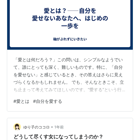
「愛とは何だろう？」この問いは、シンプルなようでい
て、誰にとっても深く、難しいものです。特に、「自分
を愛せない」と感じているとき、その答えはさらに見え
づらくなるかもしれません。 でも、そんなときこそ、立
ち止まって考えてみてほしいのです。“愛する”という行為
は、与えられるものではなく、「学ぶもの」だというこ
#
愛とは
#
自分を愛する
とを。 これは、ドイツの社会心理学者であり哲学者でも
あるエーリヒ・フロムが、名著『愛するということ』の
中で繰り返し語った考え方です。 ■ 愛は「感情」ではな
•
く「技術」――だから、学ぶことができる 私たちは、愛
ゆり子のココロ
1年前
を「感情」や「運命」のようにとらえがちです。ある
どうして尽くす女になってしまうのか？