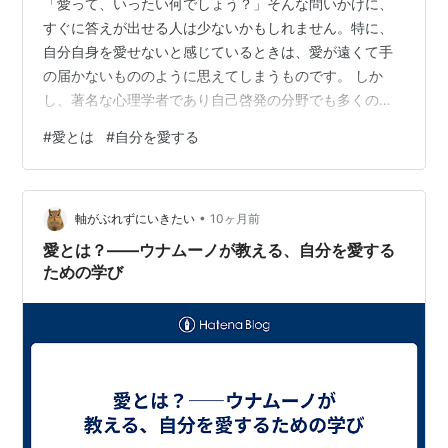
「愛って、いったい何でしょう？」そんな問いかけに、
すぐに答えが出せる人は少ないかもしれません。特に、
自分自身を愛せないと感じているときは、愛が遠くて手
の届かないもののように思えてしまうものです。 しか
し、著名な心理学者であり自己啓発の分野でも多くの示
唆を残したフランク・カプリオは、愛とは決して遠い存
#
愛とは
#
自分を愛する
在ではなく、私たちが毎日少しずつ育んでいけるもので
あると教えてくれます。 ■ 愛は「行動」と「選択」 カプ
リオの著作から学べる大切なポイントは、愛とは単なる
•
感情ではなく、「行動」と「選択」の積み重ねであると
軸がぶれずにいきたい
10ヶ月前
いうことです。 多くの人は愛を「感じるもの」と考えま
愛とは？――ウナムーノが教える、自分を愛する
すが、カプリオは「感じるだけの愛は一時的で…
ための学び