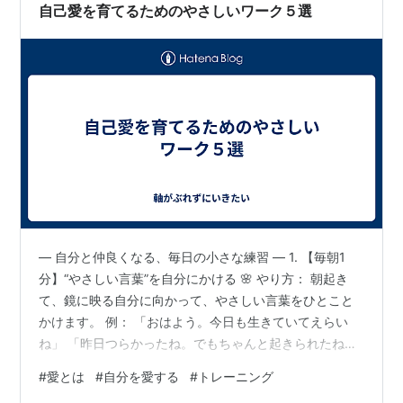
す。けれどそれは、人間とい…
自己愛を育てるためのやさしいワーク５選
― 自分と仲良くなる、毎日の小さな練習 ― 1. 【毎朝1
分】“やさしい言葉”を自分にかける 🌸 やり方： 朝起き
て、鏡に映る自分に向かって、やさしい言葉をひとこと
かけます。 例： 「おはよう。今日も生きていてえらい
ね」 「昨日つらかったね。でもちゃんと起きられたね」
「少し疲れてても、それでいいんだよ」 🍀 効果： 自分
#
愛とは
#
自分を愛する
#
トレーニング
を“誰かのように”大切に扱うことで、「私にもやさしくし