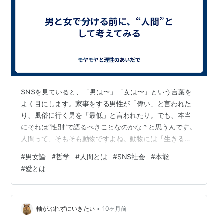
SNSを見ていると、「男は〜」「女は〜」という言葉を
よく目にします。家事をする男性が「偉い」と言われた
り、風俗に行く男を「最低」と言われたり。でも、本当
にそれは“性別”で語るべきことなのかな？と思うんです。
人間って、そもそも動物ですよね。動物には「生きるた
め」と「子孫を残すため」の本能があって、その根っこ
#
男女論
#
哲学
#
人間とは
#
SNS社会
#
本能
には“男”とか“女”よりもずっと前の「生き物としての性
#
愛とは
質」がある。それを無視して、社会的な価値観だけで“正
しさ”を決めていることに、最近すごく違和感を覚えま
す。 🧠本文1️⃣ 「男」と「女」を分けて語る前に SNSで
は「男は〜」「女は〜」というラベルが簡単に貼られま
•
軸がぶれずにいきたい
10ヶ月前