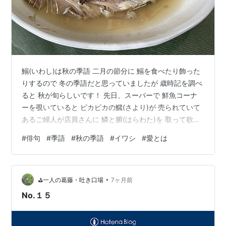
鰯(いわし)は秋の季語 二月の節分に 鰯を食べたり飾った
りするので 冬の季語だと思っていましたが 歳時記を調べ
ると 秋が旬らしいです！ 先日、スーパーで 鮮魚コーナ
ーを覗いていると ピカピカの鱵(さより)が 売られていて
あるご婦人が店員さんに 鱗と腑(はらわた)を 取って欲し
いと言っていた どう、料理されるんですかと 図々しくも
#
俳句
#
季語
#
秋の季語
#
イワシ
#
愛とは
聞いてみた^_^ 煮物にするって！ なるほど、サヨリの煮
物って 食べたことないな 今度してみようって！ で、ワ
タクシは その隣にある鰯(いわし)さんに 目がいって だっ
•
て、半額のシールが 貼られていたのでね！ そちらをお買
⛳️一人の葛藤・吐き口場
7ヶ月前
い上げ。。。 これも愛 それも愛 みんな愛 あ…
No.１５