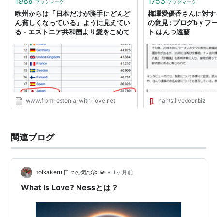
1988
1753
ブックマーク
ブックマーク
欧州からは「日本だけが勝手にどんど
梅澤愛優香さんに対す
ん貧しくなっている」ように見えてい
の意見 : ブログbｙ
る - エストニア共和国より愛をこめて
ト はんつ遠藤
www.from-estonia-with-love.net
hants.livedoor.biz
関連ブログ
•
toikakeru 日々の氣づき 💫
1ヶ月前
What is Love? Nessとは？