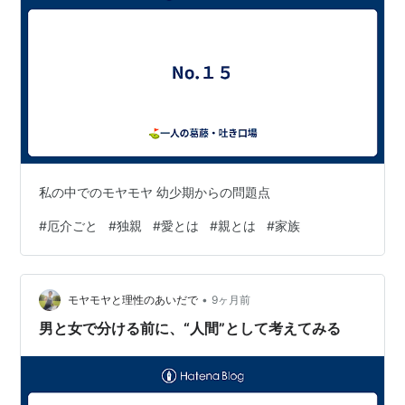
私の中でのモヤモヤ 幼少期からの問題点
#
厄介ごと
#
独親
#
愛とは
#
親とは
#
家族
•
モヤモヤと理性のあいだで
9ヶ月前
男と女で分ける前に、“人間”として考えてみる