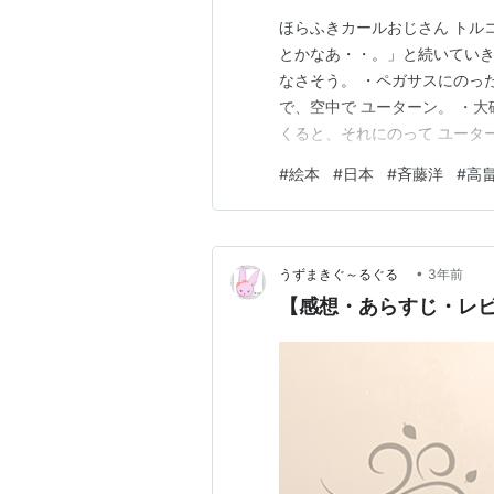
ほらふきカールおじさん トルコへ
とかなあ・・。」と続いていき
なさそう。 ・ペガサスにのっ
で、空中で ユーターン。 ・
くると、それにのって ユータ
と下半身を、木の枝でつなぐ 
#
絵本
#
日本
#
斉藤洋
#
高
の連続。 カールおじさんが、
ガサスという馬に乗ってロシア
•
うずまきぐ～るぐる
3年前
【感想・あらすじ・レ