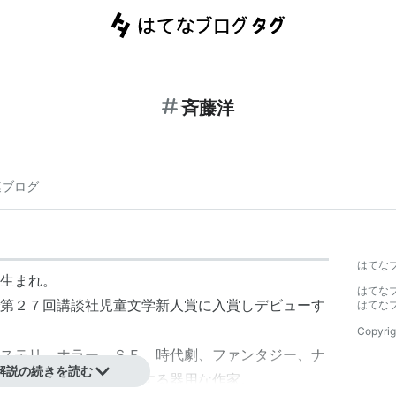
斉藤洋
連ブログ
はてな
生まれ。
はてな
第２７回講談社児童文学新人賞に入賞しデビューす
はてな
Copyrig
ステリ、ホラー、ＳＦ、時代劇、ファンタジー、ナ
解説の続きを読む
で質の高い作品を発表する器用な作家。