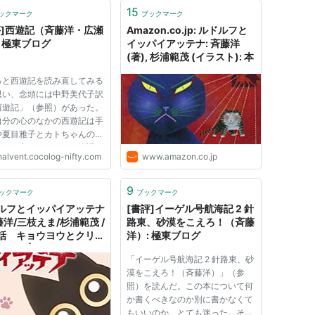
15
ックマーク
ブックマーク
評]西遊記（斉藤洋・広瀬
Amazon.co.jp: ルドルフと
: 極東ブログ
イッパイアッテナ: 斉藤洋
(著), 杉浦範茂 (イラスト): 本
っと西遊記を読み直してみる
思い、念頭には中野美代子訳
西遊記」（参照）があった。
自分の心のなかの西遊記は手
や夏目雅子とカトちゃんのと
なにか心ワクワクする物語の
nalvent.cocolog-nifty.com
www.amazon.co.jp
が先立ち、知的な読み方よ
楽しく読みたくなった。 す
昭和懐かし邱永漢・西遊記
9
ックマーク
ブックマーク
照）かとも思った。たしかこ
ルフとイッパイアッテナ
[書評]イーゲル号航海記 2 針
藤洋/三枝えま/杉浦範茂 /
路東、砂漠をこえろ！（斉藤
話 キョウヨウとクリー
洋）: 極東ブログ
チュー | ビブリオシリウ
「イーゲル号航海記 2 針路東、砂
漠をこえろ！（斉藤洋）」（参
照）を読んだ。この本について何
か書くべきなのか別に書かなくて
もいいのか、とても迷った。その