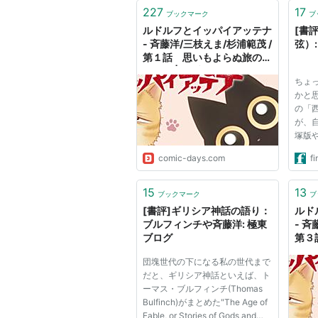
227
17
ブックマーク
ブ
ルドルフとイッパイアッテナ
[書
- 斉藤洋/三枝えま/杉浦範茂 /
弦）
第１話 思いもよらぬ旅のは
じまり | ビブリオシリウス
ちょ
かと
の「
が、
塚版
か、
comic-days.com
fi
回想
り、
ると
15
13
ブックマーク
ブ
（参
[書評]ギリシア神話の語り：
ルド
れ...
ブルフィンチや斉藤洋: 極東
- 斉
ブログ
第３
ムシ
団塊世代の下になる私の世代まで
ス
だと、ギリシア神話といえば、ト
ーマス・ブルフィンチ(Thomas
Bulfinch)がまとめた"The Age of
Fable, or Stories of Gods and