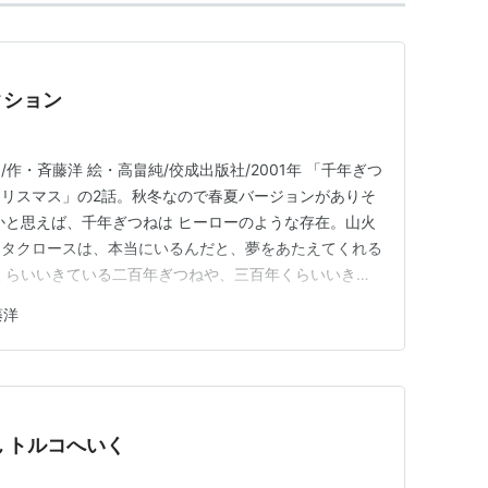
クション
作・斉藤洋 絵・高畠純/佼成出版社/2001年 「千年ぎつ
リスマス」の2話。秋冬なので春夏バージョンがありそ
かと思えば、千年ぎつねは ヒーローのような存在。山火
ンタクロースは、本当にいるんだと、夢をあたえてくれる
くらいいきている二百年ぎつねや、三百年くらいいきて
をださず、いろいろなものに ばけることができます。
藤洋
すぐに ばれてしまうのは、二百年ぎつねや、三百年き
ねがやると、…
 トルコへいく