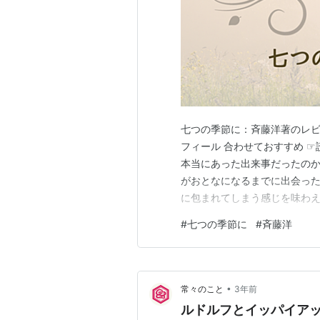
七つの季節に：斉藤洋著のレビ
フィール 合わせておすすめ 
本当にあった出来事だったの
がおとなになるまでに出会っ
に包まれてしまう感じを味わえ
洋 講談社 Amazon 感想
#
七つの季節に
#
斉藤洋
い。あの時、本当に起きたこ
ひとつやふたつ、誰にもあるの
•
常々のこと
3年前
ルドルフとイッパイア