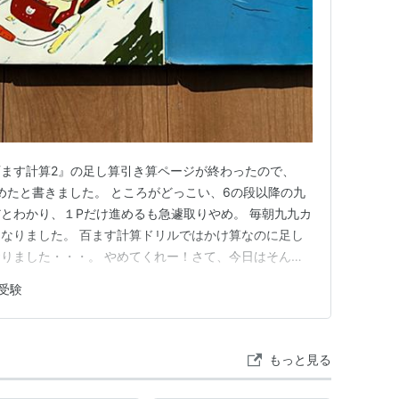
イブラリー)
２００２年 理論社
ます計算2』の足し算引き算ページが終わったので、
めたと書きました。 ところがどっこい、6の段以降の九
とわかり、１Pだけ進めるも急遽取りやめ。 毎朝九九カ
なりました。 百ます計算ドリルではかけ算なのに足し
りました・・・。 やめてくれー！さて、今日はそんな
洋作品が好きな楓丸 先日、こんな記事↓を書きました。
受験
nablog.jp ここに入れ忘れてしまったシリーズ作品がありまし
もっと見る