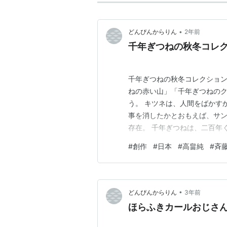
•
どんぴんからりん
2年前
千年ぎつねの秋冬コレ
千年ぎつねの秋冬コレクション/
ねの赤い山」「千年ぎつねのク
う。 キツネは、人間をばかす
事を消したかとおもえば、サ
存在。 千年ぎつねは、二百年
いる三百年きつねより、けむり
#
創作
#
日本
#
高畠純
#
斉
木の葉っぱをお金にかえても、
つねの未熟なしわざ。千年ぎつ
•
どんぴんからりん
3年前
ほらふきカールおじさん