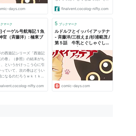
迷いみたいのを書いてみたい気が
omic-days.com
finalvent.cocolog-nifty.com
した。 話は「極東ブログ: [書評]
イーゲル号航海記 1 魚人の神官
（斉藤洋）」（参照）に続くもの
5
ックマーク
ブックマーク
ので、半年前くらいには２巻目...
評]イーゲル号航海記 1 魚
ルドルフとイッパイアッテナ
神官（斉藤洋）: 極東ブ
- 斉藤洋/三枝えま/杉浦範茂 /
第５話 牛乳とぐしゃぐしゃ
になった月 | ビブリオシリウ
洋の西遊記シリーズ「西遊記
ス
竜の巻」（参照）の結末がち
と、というかけっこう心に引
かっていて、次の巻はどうい
開になるのだろうｗｋｔｋ。
そろ次の巻が出るんじゃない
nalvent.cocolog-nifty.com
comic-days.com
検索したら、「イーゲル号航
1 魚人の神官（斉藤洋）」
照）をめっけた。昨年１１月
いたのか。知らなかっ...