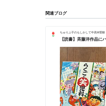
リスト::児童文学作家
関連ブログ
主な著作
ルドルフとイッパイアッテナ
１９
ドルオーテ―はつかねずみは異星人 
ちゅりぷ子のもしかして中高W受験！
サマー・オブ・パールズ
１９９０
【読書】斉藤洋作品にハ
空中メリーゴーラウンド (童話パラ
テーオバルトの騎士道入門 (童話パ
ジーク―月のしずく日のしずく (偕
南博士はナンダンネン (くもんの創
ぼくのおじさん (偕成社おたのしみ
ひとりでいらっしゃい―七つの怪談 
たったひとりの伝説 (理論社ライブ
源平の風 (白狐魔記 1)
１９９６年
ドローセルマイアーの人形劇場 (グ
真夜中のあわせかがみ (ナツカのおば