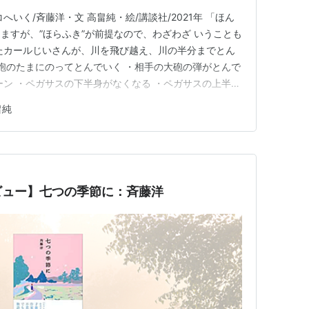
いく/斉藤洋・文 高畠純・絵/講談社/2021年 「ほん
ますが、”ほらふき”が前提なので、わざわざ いうことも
たカールじいさんが、川を飛び越え、川の半分までとん
大砲のたまにのってとんでいく ・相手の大砲の弾がとんで
ーン ・ペガサスの下半身がなくなる ・ペガサスの上半身
・ペガサスのせなかから木が生えてくる などなど、ほら
畠純
トルコへいったのは、ロシアの友だちからたのまれ、ペ
軍…
ビュー】七つの季節に：斉藤洋