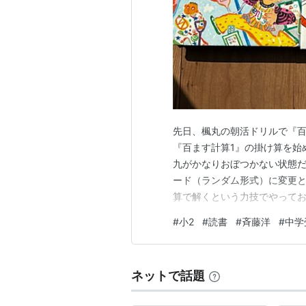
黄色いポストの郵便配達 (理論社ラ
先日、楓丸の朝活ドリルで『百
『百ます計算1』の掛け算を始
九がかなりおぼつかない状態だ
ード（ランダム形式）に変更と
算で解くという力技でやってお
楓丸の読書のお話です。 斉藤
#
小2
#
読書
#
斉藤洋
#
中学
binbojuken2023.hate
た。 楓丸の最近のお気…
ネットで話題