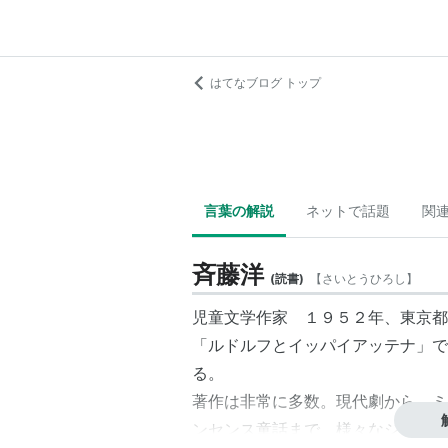
はてなブログ トップ
言葉の解説
ネットで話題
関
斉藤洋
(
読書
)
【
さいとうひろし
】
児童文学作家 １９５２年、東京都
「ルドルフとイッパイアッテナ」で
る。
著作は非常に多数。現代劇から、ミ
ンセンス童話まで、様々なジャンル