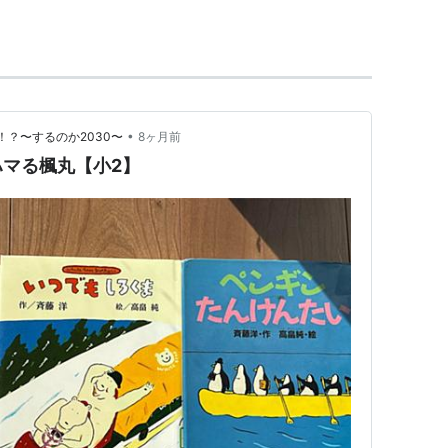
８７年 講談社
(わくわくライブラリー)
１９８７年 講談社
•
？〜するのか2030〜
8ヶ月前
年 講談社
マる楓丸【小2】
ダイス)
１９９１年 理論社
ラダイス)
１９９１年 理論社
成社ワンダーランド)
１９９２年 偕成社
作児童文学)
１９９２年 くもん出版
クラブ)
１９９３年 偕成社
(偕成社ワンダーランド)
１９９４年 偕成社
ラリー)
１９９５年 理論社
 偕成社
リーンフィールド)
１９９７年 あかね書房
け事件簿 4)
２０００年 あかね書房