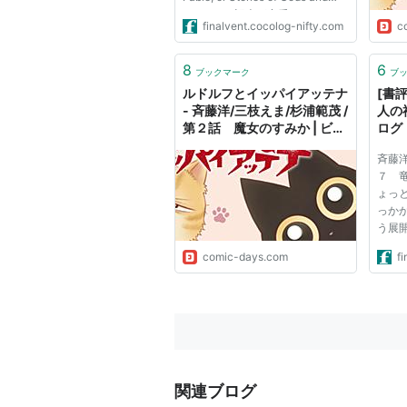
Heroes"の訳本が定番ではないだ
finalvent.cocolog-nifty.com
c
ろうか。タイトルの直訳は「寓話
の時代：神々と英雄の物語」だ
が、日本では「ギリシア・ローマ
8
6
ブックマーク
ブ
神話」となっていた。私は中学
ルドルフとイッパイアッテナ
[書
生...
- 斉藤洋/三枝えま/杉浦範茂 /
人の
第２話 魔女のすみか | ビブ
ログ
リオシリウス
斉藤
７ 
ょっ
っか
う展
そろ
comic-days.com
fi
のと
海記 
（参
に出て
関連ブログ