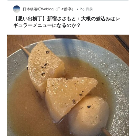
UP】Tips01：初登場時200円で世間を騒がせた養老牛丼
•
Tips02：⇧しかし、2000年代半ばにその姿を…
日本橋濱町Weblog（日々酔亭）
2ヶ月前
【思い出横丁】新宿ささもと：大根の煮込みはレ
ギュラーメニューになるのか？