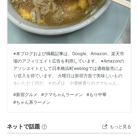
※本ブログおよび掲載記事は、Google、Amazon、楽天市
場のアフィリエイト広告を利用しています。 ※Amazonの
アソシエイトとして日本橋浜町weblogでは適格販売によ
り収入を得ています。 火曜日は新宿方面で美味しいもの
をいただく日だ。その〆は、小瀧橋通りのクマちゃんラ
ーメン（今注目のちゃん系だ）でもり中華をいただく。
#
新宿グルメ
#
クマちゃんラーメン
#
もり中華
これが美味い。完全にハマってもうだいぶ経つ。
#
ちゃん系ラーメン
mnoguti.hatenablog.com 今週も当然、一杯呑んだ後に
小瀧橋通りをそぞろ歩きながら店に向かう。歩を進めな
がら今日は何を食べるか考える・・・と言っても中華そ
ネットで話題
もっと見る
ばかもり中華なのだが・・・で、結局はもり中華にな
る。常…