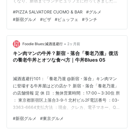
くなり、新宿までランチビュッフェに行ってきました！
今回のお店はPIZZA SALVATORE CUOMO & BAR 新宿。
#
PIZZA SALVATORE CUOMO & BAR
#
グルメ
いつも失敗したくない食事は一休レストランで探してい
#
新宿グルメ
#
ピザ
#
ビュッフェ
#
ランチ
るのですが、評判も良かったので今回はこのお店を選ん
でみました。ピザ マルゲリータ、ハニーピザ、しらす乗
せピザ、ツナのピザなど色々な種類がありました。 窯で
しっかりと焼いていて、生…
•
Foodie Blues:減酒逃避行
2ヶ月前
キン肉マンの牛丼？新宿・落合「養老乃瀧」復活
の養老牛丼とオツな食べ方｜牛丼Blues 05
減酒逃避行101：「養老乃瀧 @新宿・落合」キン肉マン
に登場する牛丼屋はどの店か？ 新宿・落合「養老乃瀧」
の店舗情報 定 休 日 ：無休営業時間 ：17:00～3:30住 所
： 東京都新宿区上落合3-9-1 北村ビル2F電話番号 ：03-
3363-6664支払方法 ：現金、クレカ、電子マネー、QR
コード決済OKアクセス ：東京メトロ東西線線 落合駅 2a
#
新宿グルメ
#
東京グルメ
番出口より徒歩約30秒公 式 H P ：養老乃瀧 CHECK
POINT 訪問日：2025年6月6日（金）他【2026.06.14