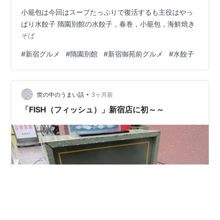
小籠包は今回はスープたっぷりで復活するも主役はやっ
ぱり水餃子 隋園別館の水餃子，春巻，小籠包，海鮮焼き
そば
#
新宿グルメ
#
隋園別館
#
新宿御苑前グルメ
#
水餃子
•
世の中のうまい話
3ヶ月前
「FISH（フィッシュ）」新宿店に初～～