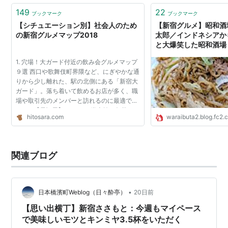
149
22
ブックマーク
ブックマーク
【シチュエーション別】社会人のため
【新宿グルメ】昭和酒場
の新宿グルメマップ2018
太郎／インドネシアか
と大爆笑した昭和酒場
1. 穴場！大ガード付近の飲み会グルメマップ
９選 西口や歌舞伎町界隈など、にぎやかな通
りから少し離れた、駅の北側にある「新宿大
ガード」。落ち着いて飲めるお店が多く、職
場や取引先のメンバーと訪れるのに最適で
す。 1.【居酒屋】 KOYOI 炭火焼と旬菜
hitosara.com
waraibuta2.blog.fc2.
「今宵」と書かれた提灯が出迎えてくれる、
炭火焼の名店。「国...
関連ブログ
•
日本橋濱町Weblog（日々酔亭）
20日前
【思い出横丁】新宿ささもと：今週もマイペース
で美味しいモツとキンミヤ3.5杯をいただく