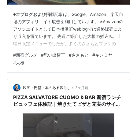
※本ブログおよび掲載記事は、Google、Amazon、楽天市
場のアフィリエイト広告を利用しています。 ※Amazonの
アソシエイトとして日本橋浜町weblogでは適格販売によ
り収入を得ています。 先週ご紹介した大根の煮込み。土
曜日限定メニューでしたが、多くのささもとファンの後
押しもあり、無事、レギュラーメニューになった模様。
#
新宿グルメ
#
思い出横丁
#
ささもと
#
キンミヤ
mnoguti.hatenablog.com 今週も口開けの時間に伺えま
#
大根
した。先週は少し出足が遅れ、だいぶ待ちましたが、今
週はいつもの火曜日でした。まだ誰もいない店内・・・
何も焼かれていない焼き台には炭が赤く燃え上がってま
す。 開店直後、まだ何も焼かれていない 煮込みは…
•
映画・円盤・本のある暮らし
2ヶ月前
PIZZA SALVATORE CUOMO & BAR 新宿ランチ
ビュッフェ体験記｜焼きたてピザと充実のサイド
メニューで大満足！