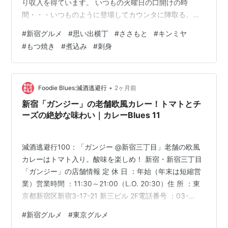
り収入を得ています。 いつもの火曜日の口開けの時
間・・・いつものように登場してカウンタに陣取る。ふ
と見ると、いつの頃からか行方不明だったブタさんが復
#
新宿グルメ
#
思い出横丁
#
ささもと
#
キンミヤ
活していた。 いつの間にか入口のブタさんが復活してま
#
もつ焼き
#
煮込み
#
刺身
したw 昨年ごろからかささもとには毎週火曜日に来ると
決めている。それは今年も続いているのだった。
mnoguti.hatenablog.com 先週も来ているのだが、ブロ
グやネットの記事にするのは1年以上ぶりだ。 mnogu…
•
Foodie Blues:減酒逃避行
2ヶ月前
新宿「ガンジー」の老舗欧風カレー！トマトとチ
ーズの絶妙な味わい｜カレーBlues 11
減酒逃避行100：「ガンジー @新宿三丁目」老舗の欧風
カレーはトマト入り。酸味を楽しめ！ 新宿・新宿三丁目
「ガンジー」の店舗情報 定 休 日 ：年始（年末は短縮営
業）営業時間 ：11:30～21:00（L.O. 20:30）住 所 ：東
京都新宿区新宿3-17-21 新三ビル 2F電話番号 ：03-
3352-8055支払方法 ：現金、クレカ、電子マネー、QR
#
新宿グルメ
#
東京グルメ
コード決済OK。アクセス ：JR中央線等 新宿駅 東口より