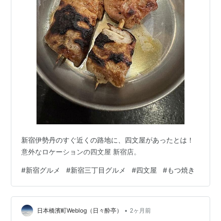
新宿伊勢丹のすぐ近くの路地に、四文屋があったとは！
意外なロケーションの四文屋 新宿店。
#
新宿グルメ
#
新宿三丁目グルメ
#
四文屋
#
もつ焼き
•
日本橋濱町Weblog（日々酔亭）
2ヶ月前