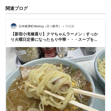
関連ブログ
•
日本橋濱町Weblog（日々酔亭）
15日前
【新宿小滝橋通り】クマちゃんラーメン：すっか
り火曜日定番になったもり中華・・・スープを啜
りつつたっぷりの麺とチャーシューに舌鼓