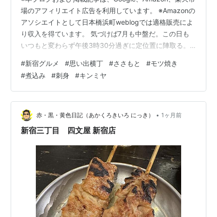
場のアフィリエイト広告を利用しています。 ※Amazonの
アソシエイトとして日本橋浜町weblogでは適格販売によ
り収入を得ています。 気づけば7月も中盤だ。この日も
いつもと変わらず午後3時30分過ぎに定位置に陣取る。
毎週1度だけ、火曜日がキンミヤを味わい、美味しいもつ
#
新宿グルメ
#
思い出横丁
#
ささもと
#
モツ焼き
焼きを食べる日になっている。
#
煮込み
#
刺身
#
キンミヤ
mnoguti.hatenablog.com 夏本番を迎えつつある新宿さ
さもといつもの外側のカウンター右端に座らせてもら
い、まずはキンキンに冷えたキンミヤをいただく*1。こ
こは焼き台の前で一番暑い席、今はクーラーが回るので
•
赤・黒・黄色日記（あかくろきいろ にっき）
1ヶ月前
少しは涼しいがそ…
新宿三丁目 四文屋 新宿店