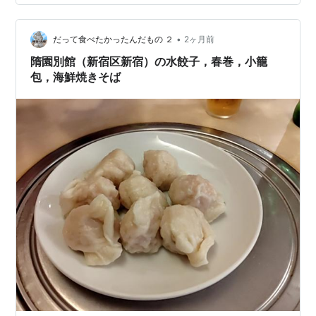
徒歩約5分（新宿三丁目駅 B5出口より徒歩約1分）
CHECK POINT 訪問日：2026年4月29日（水・祝）他
•
【2026.06.07 UP】Tips01：新宿界隈の老舗欧風カレ
だって食べたかったんだもの ２
2ヶ月前
ー…
隋園別館（新宿区新宿）の水餃子，春巻，小籠
包，海鮮焼きそば