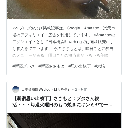
※本ブログおよび掲載記事は、Google、Amazon、楽天市
場のアフィリエイト広告を利用しています。 ※Amazonの
アソシエイトとして日本橋浜町weblogでは適格販売によ
り収入を得ています。 今のささもとは、曜日ごとに独自
のメニューがある。曜日ごとの担当者がいろいろ美味し
そうなものを考案するのだ。そんな中で自分が毎回お世
#
新宿グルメ
#
新宿ささもと
#
思い出横丁
#
大根
話になる火曜日はというと、なんだろうか？とすぐには
思い浮かばない。いろいろ食べられるのが火曜日だから
レギュラーメニュー以外はないような気がする。
•
mnoguti.hatenablog.com 先週に引き続き今週もお世話
日本橋濱町Weblog（日々酔亭）
2ヶ月前
になるも今回は出だしが遅れて4時少し前の到着。そうし
【新宿思い出横丁】ささもと：ブタさん復
た…
活・・・毎週火曜日のもつ焼きにキンミヤで一杯
は続いています