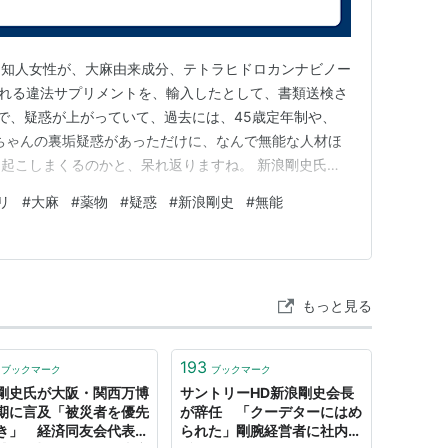
、知人女性が、大麻由来成分、テトラヒドロカンナビノー
含まれる違法サプリメントを、輸入したとして、書類送検さ
で、疑惑が上がっていて、過去には、45歳定年制や、
郎ちゃんの裏垢疑惑があっただけに、なんで無能な人材ほ
起こしまくるのかと、呆れ返りますね。 新浪剛史氏ら2
疑い 大麻由来成分が違法な割合で含まれるサプリメント
リ
#
大麻
#
薬物
#
疑惑
#
新浪剛史
#
無能
岡県警は16日、麻薬取締法違反容疑でサントリー
もっと見る
193
ブックマーク
ブックマーク
剛史氏が大阪・関西万博
サントリーHD新浪剛史会長
期に言及「被災者を優先
が辞任 「クーデターにはめ
き」 経済同友会代表幹
られた」剛腕経営者に社内で