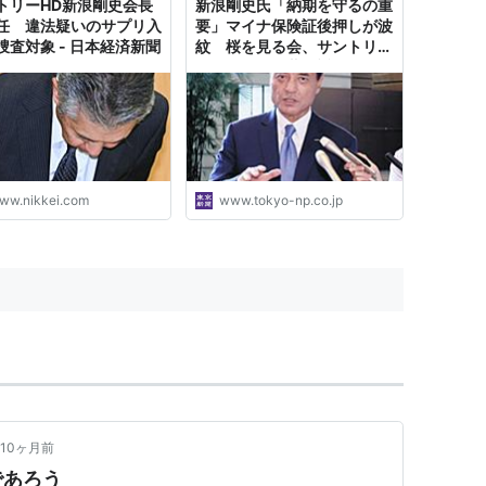
トリーHD新浪剛史会長
新浪剛史氏「納期を守るの重
任 違法疑いのサプリ入
要」マイナ保険証後押しが波
捜査対象 - 日本経済新聞
紋 桜を見る会、サントリー
不買運動まで蒸し返され…：
東京新聞デジタル
ww.nikkei.com
www.tokyo-np.co.jp
10ヶ月前
であろう