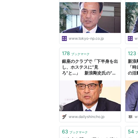
を受け 事件への関与は否
事・
定：東京新聞デジタル
新聞
www.tokyo-np.co.jp
w
178
123
ブックマーク
銀座のクラブで「下半身を出
新浪
し、ホステスに“見
「時
ろ”と…」 新浪剛史氏の“エ
の活
グ過ぎる”セクハラ 「スカ
ートをめくろうとしながら、
毛の有無を聞いてくる」 最
終的に出禁に | デイリー新潮
www.dailyshincho.jp
w
63
54
ブックマーク