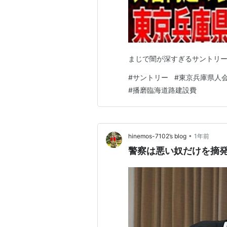
まじで闇が深すぎるサントリー
#
サントリー
#
東京兵庫県人
#
播磨臨海道路建設費
•
hinemos-7102’s blog
1年前
警察は悪い奴だけを摘発し