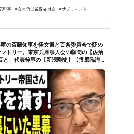
任（記事では「解職」）も考えていたようですので、それ
表幹事
#
会員倫理審査委員会
#
サプリメント
のでしょう。 サプリメント問題で福岡県警の家宅捜索
画）兵庫の斎藤知事を怪文書と百条委員会で貶め
サントリー。東京兵庫県人会の顧問の【佐治
長と、代表幹事の【新浪剛史】【播磨臨海
ぅ兵庫の地域名「佐治」が苗字か。遺伝子に
んねんな。