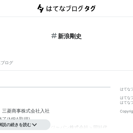
新浪剛史
連ブログ
はてな
はてな
はてな
卒業、三菱商事株式会社入社
Copyrig
修了(MBA取得)
解説の続きを読む
ーポレーション＜現レオックジャパン株式会社＞同社代