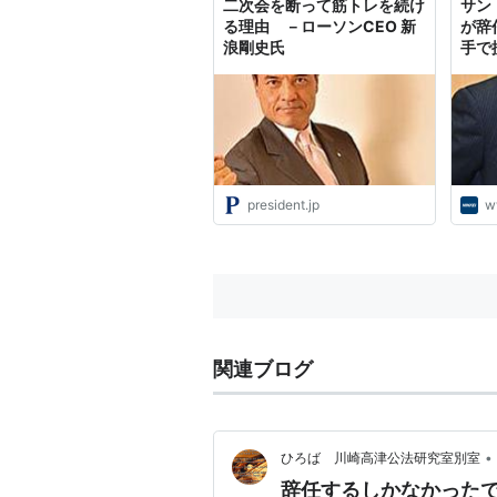
二次会を断って筋トレを続け
サン
る理由 －ローソンCEO 新
が辞
浪剛史氏
手で
president.jp
w
関連ブログ
•
ひろば 川崎高津公法研究室別室
辞任するしかなかった