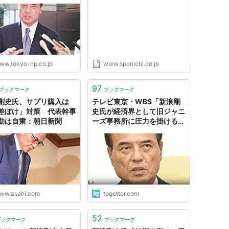
博覧会協会副会長：東京
反発か？ - スポニチ
デジタル
Sponichi Annex 社会
ww.tokyo-np.co.jp
www.sponichi.co.jp
97
ブックマーク
ブックマーク
剛史氏、サプリ購入は
テレビ東京・WBS「新浪剛
差ぼけ」対策 代表幹事
史氏が経済界として旧ジャニ
動は自粛：朝日新聞
ーズ事務所に圧力を掛ける流
れを作りました」と踏み込ん
だ報道をしていた
ww.asahi.com
togetter.com
52
ブックマーク
ブックマーク