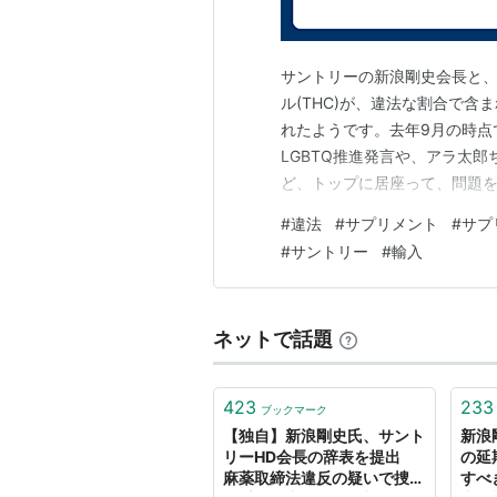
サントリーの新浪剛史会長と
ル(THC)が、違法な割合で
れたようです。去年9月の時点
LGBTQ推進発言や、アラ太
ど、トップに居座って、問題を
人を書類送検 違法サプリ輸入
#
違法
#
サプリメント
#
サプ
を米国から輸入したとして、福
#
サントリー
#
輸入
www.47news.jp
ネットで話題
423
233
ブックマーク
【独自】新浪剛史氏、サント
新浪
リーHD会長の辞表を提出
の延
麻薬取締法違反の疑いで捜査
すべ