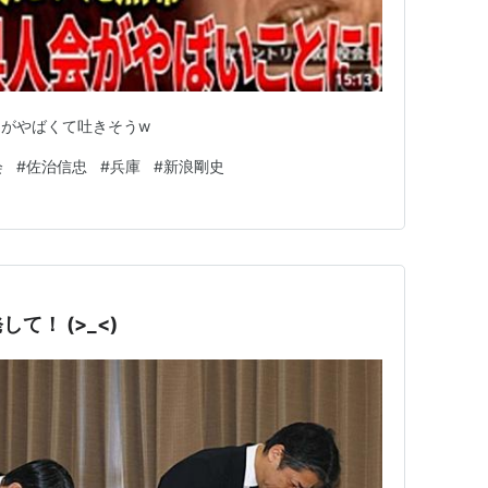
がやばくて吐きそうw
会
#
佐治信忠
#
兵庫
#
新浪剛史
て！ (>_<)