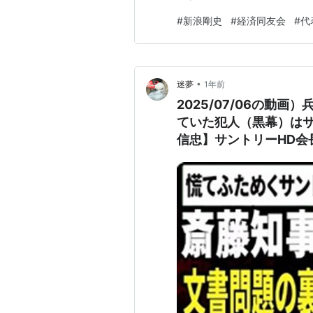
と、経済同友会の上層部は解
#
新浪剛史
#
経済同友会
#
代
なら辞任しよう、ということな
を…
•
迷夢
1年前
2025/07/06の動
ていた犯人（黒幕）は
信忠】サントリーHD会
道路建設費】 ほぅほ
乞食根性が染みついて