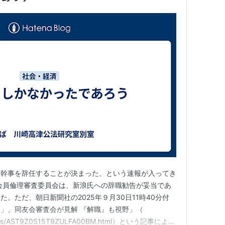
表幹事を辞任することが決まった、という速報が入ってき
会員倫理審査委員会は、新浪氏への辞職勧告が妥当であ
。ただ、朝日新聞社の2025年９月30日11時40分付
」、同友会審査会が見解 『解職』も視野」（
rticles/AST9Z0S15T9ZULFA00BM.html）という記事による