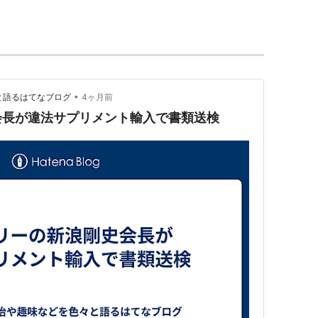
ンプロジェクト統括室長兼外食事業室長
取締役社長執行役員
EO 同年経団連経済広報センター「第21回企業広報経
•
々と語るはてなブログ
4ヶ月前
する人事が発表されている。10月1日付に就任する見込
会長が違法サプリメント輸入で書類送検