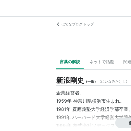
はてなブログ トップ
言葉の解説
ネットで話題
関
新浪剛史
(
一般
)
【
にいなみたけし
】
企業経営者。
1959年 神奈川県横浜市生まれ。
1981年 慶應義塾大学経済学部
1991年 ハーバード大学経営大学院
1995年 株式会社ソデックスコ