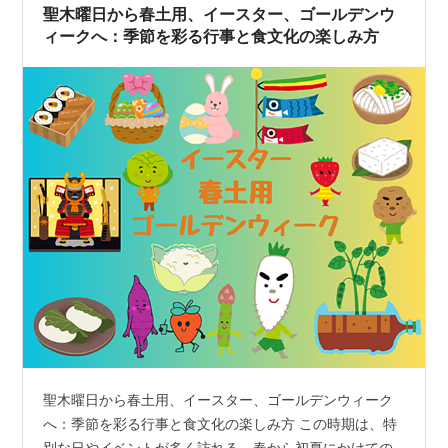
て頂きたいと思います。 春の土用期間 今年2025年の春
聖木曜日から春土用、イースター、ゴールデンウ
土用は 4月…
ィークへ：季節を彩る行事と食文化の楽しみ方
聖木曜日から春土用、イースター、ゴールデンウィーク
へ：季節を彩る行事と食文化の楽しみ方 この時期は、特
別な日やイベントが多く訪れる、春から初夏にかけての