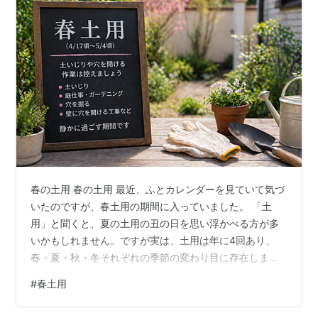
春の土用 春の土用 最近、ふとカレンダーを見ていて気づ
いたのですが、春土用の期間に入っていました。 「土
用」と聞くと、夏の土用の丑の日を思い浮かべる方が多
いかもしれません。ですが実は、土用は年に4回あり、
春・夏・秋・冬それぞれの季節の変わり目に存在しま
す。 その中でも今回の春土用は、春から初夏へと移り変
#
春土用
わるタイミング。 気候も少しずつ変わり、体調や気分に
も影響が出やすい時期と言われています。 こうした時期