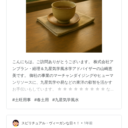
こんにちは。ご訪問ありがとうございます。 株式会社ア
ンブラン・経理＆九星気学風水学アドバイザーの山崎恵
美です。 御社の事業のマーチャンダイジングやヒューマ
ンリソースに、九星気学や易などの東洋の叡智を活かす
お手伝いもしています。 ☆ ☆ ☆ ☆ ☆ ☆ ☆ ☆ ☆ なん
だかせわしないなぁ…とあたふた過ごしていたら いつの
#
土旺用事
#
春土用
#
九星気学風水
間にか春土用に突入していました。 体調的に16日頃から
ちょっとした腰痛を感じています。 ああ、土用なんだな
あ～ と、しみじみ納得しています。 春土用は夏の土用の
•
ように強烈ではありませんが 体調管理だけはしっかりし
スピリチュアル・ヴィーガンな日々！
1年前