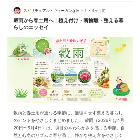
は、昔から「土を動かすことは避けたほうがよい」とさ
•
れています。 具体的には――土いじりや庭仕事、穴を掘
スピリチュアル・ヴィーガンな日々！
4ヶ月前
る作業、壁に穴を開けるような工事など。 普段であれば
穀雨から春土用へ｜植え付け・断捨離・整える暮
何気なく行っていることでも、この期間は…
らしのエッセイ
穀雨と春土用が重なる季節に、無理をせず整える暮らし
のヒントをやさしくまとめました。 穀雨（2026年は4月
20日〜5月4日）は、境目のやわらかさを感じる季節。自
然と心身のリズムに寄り添う、静かな整え方をやさしく