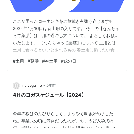
ここが困ったコーネンキをご覧戴き有難う存じます✨
2024年4月16日は春土用の入りです。 今回の【なんちゃ
って薬膳】は土用の過ごし方について。 よろしくお願い
いたします。 【なんちゃって薬膳】について 土用とは
土用に食べるといいとされるもの 春土用に摂りたい食材
土用の過ごし方 【なんちゃって薬膳】について 韓流ドラ
#
土用
#
薬膳
#
春土用
#
戌の日
マ「宮廷女官チャングムの誓い」を観て以来、薬膳＆漢
方にハマっている私↓ www.nazekini.com 食材につい
て、薬膳的な効果を調べずにはおられないようになりま
•
した。 また、二十四節気、七十二候などを知り、季節に
ria yoga life
2年前
合った過ごし方なども意識するようになりました。 とは
4月のヨガスケジュール【2024】
いえ、基…