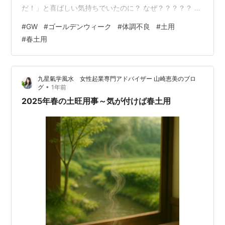
だ！」と喜ばしい気持ちでいたのに？ なぜ？？？？？ 思
えば昨年末も、クリスマスの3日前にインフルエンザ（発
#
GW
#
ゴールデンウィーク
#
体調不良
#
土用
熱）で倒れ。 低空飛行の状態で信念に突入し。 やっと、
#
春土用
もろもろの不定愁訴が落ち着いてきたかな？ なんて思っ
てたのに。 そうはいかないようです。 な
ぜ？？？？？？？ ふつうに考えますと、今は「春の土
九星氣学風水 女性起業専門アドバイザー 山崎恵美のブロ
用」の真っただ中です。 stand.fm 季節の変わり目です。
•
グ
1年前
調子に乗ってブイブ…
2025年春の土旺用事～気が付けば春土用