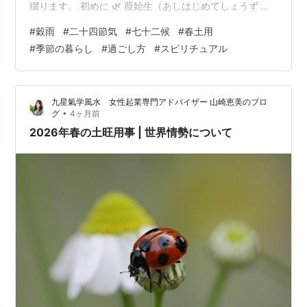
綴ります。 初めに 🌿 葭始生（あしはじめてしょうず ４
月２０日～４月２４日） 🌱 霜止出苗（しもやみてなえい
#
穀雨
#
二十四節気
#
七十二候
#
春土用
づる ４月２５日～４月２９日） 🌸 牡丹華（ぼたんはな
#
季節の暮らし
#
過ごし方
#
スピリチュアル
さく ４月３０日～５月４日） 🍃 ゴールデンウィーク
と“旬のずれ” 🍃 春土用と、少し立ち止まる時間 🌱 この
時期の過ごし方のヒント 🍃 にぎやかな季節との付き合い
九星氣学風水 女性起業専門アドバイザー 山崎恵美のブロ
方 🍃 この時期におすすめのこと 🌸 春土用と社会のゆら
•
グ
4ヶ月前
ぎにふ…
2026年春の土旺用事 | 世界情勢について