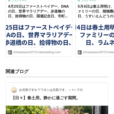
ブックマーク
ブックマーク
4月25日はファーストペイデー、DNA
5月4日は春土用明け
の日、世界マラリアデー、歩道橋の
ァミリーの日、植物園
日、拾得物の日、国連記念日、市町村
日、うすいえんどうの
制公布記念日、カレーラーメンの日、
日、巻寿司の日、等の日
春土用の間日等の日です。 - 風に吹か
吹かれて旅するブログ 
れ時を慈しむ旅ブログ (今日は何の日
＆ハッピートーク)
＆ハッピートーク)
kihaseason2015.hatenablog.com
kihaseason2015.hat
関連ブログ
•
お元気ですか？ワタシは元気です。
4ヶ月前
【日々】春土用。静かに過ごす期間。