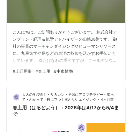
こんにちは。ご訪問ありがとうございます。 株式会社ア
ンブラン・経理＆気学アドバイザーの山崎恵美です。 御
社の事業のマーチャンダイジングやヒューマンリソース
に、九星気学や易などの東洋の叡智を活かすお手伝いも
しています。 春たけなわの季節ですが、ゴールデンウイ
ークが明ければ暦の上では「立夏」。これから季節の氣
#
土旺用事
#
春土用
#
中東情勢
がゆっくりと切り替わり、若葉が濃く、気温も上がって
いきますね。 その前に訪れる「春の土用」。体調も気持
ちも揺れやすいこの時期を心地よく過ごすためのポイン
大人の学び直し・リカレント学習にアロマテラピー～知っ
トと、世界情勢の“裏の動き”を重ねながらまとめました。
•
て・わかって・役に立つ！抗わないエイジング
4ヶ月前
今回の春の土用は、4月17日から5月4日までの18日間。
春土用（はるどよう）：2026年は4/17から5/4ま
間日は酉・巳・午の日（今回は…
で