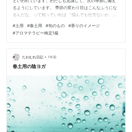
といわれています。わたしも意識して、次の季節に備え
るようにしています。 季節の変わり目はこんなふうにな
るんだな、って知っていれば 「悩んでも仕方ないか、ち
ょっと保留にしとこう」とか 「食べ過ぎに気を付けよ
#
土用
#
春土用
#
旬のもの
#
香りのイメージ
う」とか 「ゆったり過ごそう」とか 自分におおらかに、
#
アロマテラピー検定1級
やさしくなれるような気がしませんか？ 自分に優しくで
きれば、ひとにもすこーし、やさしくできる気がしま
す。 ちょうど新学期が始まってからGWの時期。 新しい
環境、生活リズムの変化に加えて、春から夏にかけて急
•
たわむれ日記
1年前
に紫外線も強く暑くなるころです。…
春土用の陰ヨガ