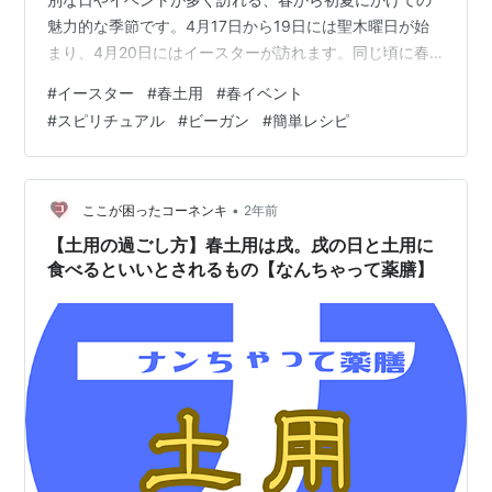
魅力的な季節です。4月17日から19日には聖木曜日が始
まり、4月20日にはイースターが訪れます。同じ頃に春
土用が始まり、4月29日の昭和の日、4月30日から5月1
#
イースター
#
春土用
#
春イベント
日にけてのベルテーン祭、そして同じ5月1日にわれるメ
#
スピリチュアル
#
ビーガン
#
簡単レシピ
ーデー、毎年5月1日に世界で祝われる労働者の祭典とし
て知られています。そして5月3日の建国記念日、5月4日
はみどりの日、5月5日の子供の日など、さまざまな行事
が目白押しです。このため、スピリチュアルな視点や陰
•
ここが困ったコーネンキ
2年前
謀論の背景、季節の旬の食材…
【土用の過ごし方】春土用は戌。戌の日と土用に
食べるといいとされるもの【なんちゃって薬膳】