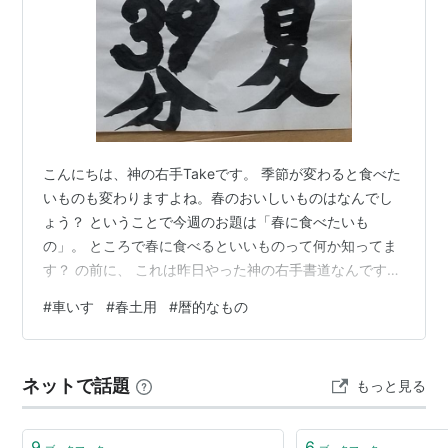
こんにちは、神の右手Takeです。 季節が変わると食べた
いものも変わりますよね。春のおいしいものはなんでし
ょう？ ということで今週のお題は「春に食べたいも
の」。 ところで春に食べるといいものって何か知ってま
す？ の前に、 これは昨日やった神の右手書道なんですけ
ど もうすぐ夏の始まりです。 この立夏（5/5）直前の18
#
車いす
#
春土用
#
暦的なもの
日間というのは、 季節の変わり目に心身を養生する時期
準備する時期ということで 「土用」と言われてるんです
ね。 春夏秋冬で年4回あります。有名なのが夏土用。土
ネットで話題
もっと見る
用の丑の日の。で、今は立夏直前だから春土用期間中。
先程の質問に戻ります。春に食べるといいもの。 この土
用期間中に食べると、…
9
6