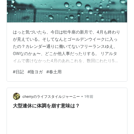
はっと気づいたら、今日は牡牛座の新月で、4月も終わり
が見えている。そしてなんとゴールデンウイークに入っ
たの？カレンダー通りに働いてないフリーランスゆえ、
GWなのかぁ〜、どこか他人事だったりする。 リアルタ
イムで書けなかった4月のあれこれを、数回にわたり5月
になる前までに記したい。 先週、雨の水曜日は、代々木
#
日記
#
陰ヨガ
#
春土用
へ。去年からほぼ定番化した、月に一度の陰ヨガ。N先生
の陰ヨガはスタジオ休館日でなければ毎週あるのだけ
ど、ちと遠いので毎週は通えない。月に１・２回行くペ
•
ースになっている。 お隣の方と程良いスペースを保てる
cherryのライフスタイルジャーニー
1年前
状態で、ほぼ満員。平日の午後２時40分からという中途
大型連休に体調を崩す意味は？
半端な時間だけれど、それだけ人気のクラ…