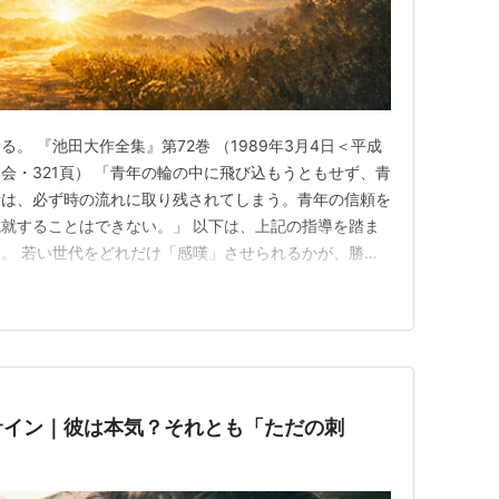
。 『池田大作全集』第72巻 （1989年3月4日＜平成
会・321頁） 「青年の輪の中に飛び込もうともせず、青
者は、必ず時の流れに取り残されてしまう。青年の信頼を
就することはできない。」 以下は、上記の指導を踏ま
。 若い世代をどれだけ「感嘆」させられるかが、勝負
、若い世代に合わせていくという、浅い話ではない。 信
変わろうとも不変だ。 人間の本質だって、変わるわけ
るのは、「本…
サイン｜彼は本気？それとも「ただの刺