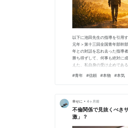
以下に池田先生の指導を引用する
元年＞第十三回全国青年部幹部
年との対話を忘れ去った指導
勝ち得ずして、何事も絶対に成
えた、私自身の受け止めである
なのだと思う。 だが、それは
#
青年
#
信頼
#
本物
#
本気
心の深遠さ、すごさは、時代が
ではない。 だからこそ問われ
•
幸せに
4ヶ月前
不倫関係で見抜くべき
激」？