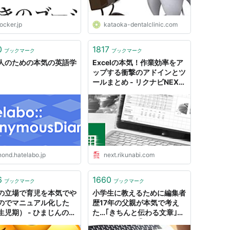
ocker.jp
kataoka-dentalclinic.com
0
1817
ブックマーク
ブックマーク
人のための本気の英語学
Excelの本気！作業効率をア
ップする衝撃のアドインとツ
ールまとめ - リクナビNEXT
ジャーナル
nond.hatelabo.jp
next.rikunabi.com
6
1660
ブックマーク
ブックマーク
の立場で育児を本気でや
小学生に教えるために編集者
のでマニュアル化した
歴17年の父親が本気で考え
生児期） - ひまじんの日
た…｢きちんと伝わる文章｣を
書く10のコツ ｢説明ができ