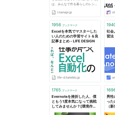
は、みんなで作る暮らしのレシピ
サイトです。nanapiでライフレシ
r.nanapi.jp
st
ピ生活！ あなたのライフレシピ
を待っている人たちがいます あ
なたが生活でちょっとうまくやっ
1956
194
ブックマーク
ていること、 それを知りたがっ...
Excelを本気でマスターした
社会
い人のための学習サイト＆良
習法
記事まとめ - LIFE DESIGN
life-d.hateblo.jp
a
1765
169
ブックマーク
Evernoteを挫折した人、僕
男性
ともう1度本気になって挑戦
った
してみませんか？[環境作り
（新
編] * 男子ハック
記