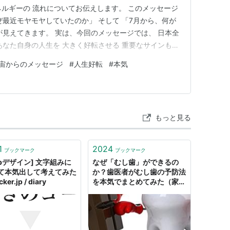
ネルギーの 流れについてお伝えします。 このメッセージ
ぜ最近モヤモヤしていたのか」 そして 「7月から、何が
が見えてきます。 実は、今回のメッセージでは、 日本全
あなた自身の人生を 大きく好転させる 重要なサインも現
くの人が見落としてしまう 「運命を変える行動」も お伝
宙からのメッセージ
#
人生好転
#
本気
ご覧ください。 魂の設計図「ゴッドシール」魂の設計図
…
もっと見る
1
2024
ブックマーク
ブックマーク
ebデザイン] 文字組みに
なぜ「むし歯」ができるの
て本気出して考えてみた
か？歯医者がむし歯の予防法
cker.jp / diary
を本気でまとめてみた（家庭
編・医院編）