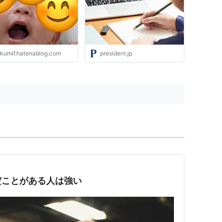
る｣とは｢生きる力がある｣と
いうこと
akumif.hatenablog.com
president.jp
だことがある人は強い