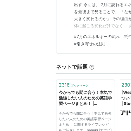
出す 今回は、 7月に訪れるエ
を最後まで見ることで、 「な
大きく変わるのか」 その理由
体に起こる変化だけでなく、 
れています。 最後には、 多
#
7月のエネルギーの流れ
#
宇
えしますので、 ぜひ最後まで
#
引き寄せの法則
が暴かれる あなたの人生は最
ネットで話題
2316
230
ブックマーク
今からでも間に合う！本気で
[W
勉強したい人のための英語学
つい
習ページまとめ！ |
| Sto
nanapi[ナナピ]
今からでも間に合う！本気で勉強
したい人のための英語学習ページ
まとめ！ に関するライフレシピ
をご紹介します。nanapi [ナナピ]