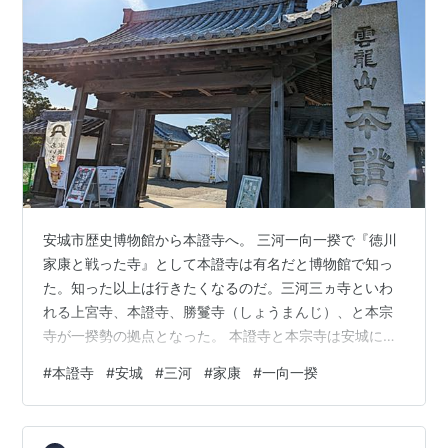
安城市歴史博物館から本證寺へ。 三河一向一揆で『徳川
家康と戦った寺』として本證寺は有名だと博物館で知っ
た。知った以上は行きたくなるのだ。三河三ヵ寺といわ
れる上宮寺、本證寺、勝鬘寺（しょうまんじ）、と本宗
寺が一揆勢の拠点となった。 本證寺と本宗寺は安城にあ
る寺だ。一揆のきっかけとなった上宮寺と勝鬘寺は岡崎
#
本證寺
#
安城
#
三河
#
家康
#
一向一揆
だ。博物館からは6kmほど南にある。本證寺は土塁や堀
を備えた城郭寺院、一揆勢の砦として存在したようだ。
土塁や堀は一部発掘され再現されている。今は大門前の