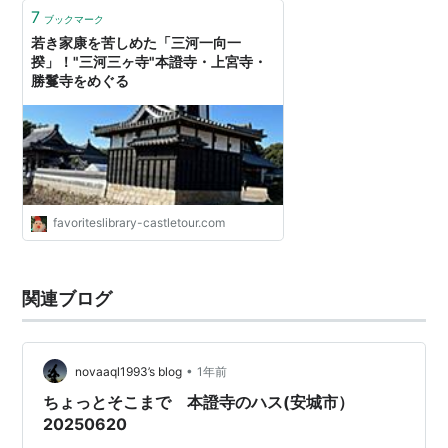
7
ブックマーク
若き家康を苦しめた「三河一向一
揆」！"三河三ヶ寺"本證寺・上宮寺・
勝鬘寺をめぐる
favoriteslibrary-castletour.com
関連ブログ
•
novaaql1993’s blog
1年前
ちょっとそこまで 本證寺のハス(安城市）
20250620