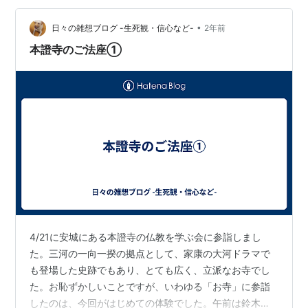
ため、ぜひもう一度お会いしたいと思っていました。今
回本證寺に参詣させて頂いたのも、それが大きな理由で
•
日々の雑想ブログ -生死観・信心など-
2年前
した。 「聖人一流のおもむきは信心をもって本とせら…
本證寺のご法座①
4/21に安城にある本證寺の仏教を学ぶ会に参詣しまし
た。三河の一向一揆の拠点として、家康の大河ドラマで
も登場した史跡でもあり、とても広く、立派なお寺でし
た。お恥ずかしいことですが、いわゆる「お寺」に参詣
したのは、今回がはじめての体験でした。午前は鈴木規