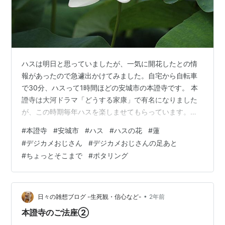
ハスは明日と思っていましたが、一気に開花したとの情
報があったので急遽出かけてみました。自宅から自転車
で30分、ハスって1時間ほどの安城市の本證寺です。 本
證寺は大河ドラマ「どうする家康」で有名になりました
が、この時期毎年ハスを楽しませてもらっています。正
面右手の堀には大きなハスがいくつか目立っていまし
#
本證寺
#
安城市
#
ハス
#
ハスの花
#
蓮
た。左手の堀にはハスはありませんでした。境内端のハ
#
デジカメおじさん
#
デジカメおじさんの足あと
スはこれからのようです。実は、数年前まではここより
#
ちょっとそこまで
#
ポタリング
裏手の水田一面に咲くたくさんのハスが見事でそれを見
るためにきていましたが、今年は土が入っていました。
ちょっと残念です。 梅雨入り前、昼飯前のポタリングで
した。 参拝者を待つハス 矢作川を南下 とうち…
•
日々の雑想ブログ -生死観・信心など-
2年前
本證寺のご法座②