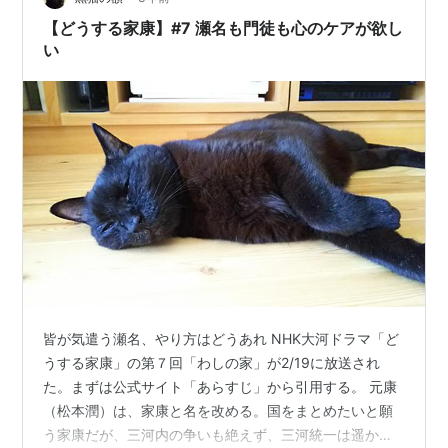
【どうする家康】#7 瀬名も門徒も心のケアが欲し
い
皆が気遣う瀬名、やり方はどうあれ NHK大河ドラマ「ど
うする家康」の第７回「わしの家」が2/19に放送され
た。まずは公式サイト「あらすじ」から引用する。 元康
（松本潤）は、家康と名を改める。国をまとめたいと願
う家康だが、三河内の争いも絶えず、三河統一は遥か先