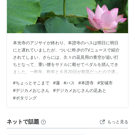
本光寺のアジサイが終わり、本證寺のハスは明日に明日
にと遅れていましたが、ついに昨夕のTVニュースで紹介
されてしまい、さらには、久々の花見用の青空が追い打
ちとなって、重い腰をサドルに載せてペダルを踏んでき
ました。一昨年、昨年と６月20日が初見だったので遅い
蓮見になりました。でも、高齢になっても恒例行事で
#
ちょっとそこまで
#
蓮
#
ハス
#
本證寺
#
安城市
す。矢作川の美矢井橋を西に渡って土手を下り、小川橋
#
デジカメおじさん
#
デジカメおじさんの足あと
からは南西に進めばすぐ本證寺です。三河一向一揆で有
#
ポタリング
名なお寺で、自宅から片道30分もかかりません。ハスは
お堀のハスからハスに咲き始め見頃を迎えています。か
すかなピンク色のハスは品のある美しさです。毎年同じ
ネットで話題
もっと見る
ことを書いていますが、ここのハスに魅了されたの…