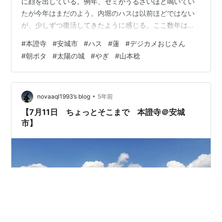
に顔を出している。例年、セミがうるさいほど鳴いてい
たが今年はまだのよう。内堀のハスは以前ほどではない
が、少しずつ復活してきたように感じる。ここ数年は何
といっても寺周辺の堀より、知る人ぞ知る、西側の田ん
#
本證寺
#
安城市
#
ハス
#
蓮
#
デジカメおじさん
ぼのハスが見事だったが、ここも花の数が減った。9日に
#
朝ポタ
#
太陽の城
#
やぎ
#
山本稔
は、「夏のきょうえんいち」がある。帰りには、太陽の
城のやぎさんに挨拶。 本證寺
•
novaaql1993’s blog
5年前
【7月11日 ちょっとそこまで 本證寺＠安城
市】