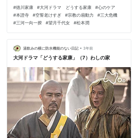
の話。そんな中、民衆の間で一向宗が人気と瀬名（有村
#
徳川家康
#
大河ドラマ どうする家康
#
心のケア
架純）から教えられる。家康は宗徒が集まる本證寺に潜
#
本證寺
#
空誓老けすぎ
#
宗教の扇動力
#
三大危機
入すると、そこには寺内町という巨大な町がつくられ、
#
三河一向一揆
#
望月千代女
#
松本潤
住職の空誓（市川右團次）は「民が苦しむのは武士のせ
いだ」と説いていた。家康は一向宗への対抗を命じる
が・・・。（これまでのあらすじ | 大河ドラマ「どうす
る家康」 - NHK） 公式サイトの「略…
•
湯飲みの横に防水機能のない日記
3年前
大河ドラマ「どうする家康」（7）わしの家