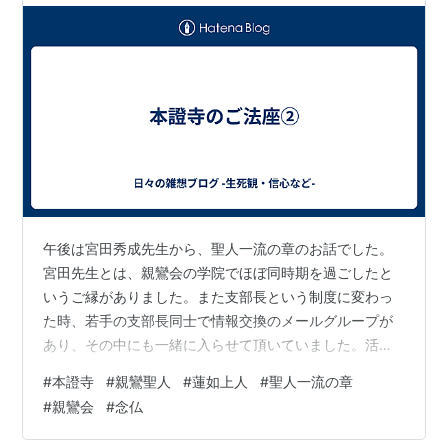
午後は宮田秀成先生から、聖人一流の章のお話でした。
宮田先生とは、親鸞会の学院でほぼ同時期を過ごしたと
いうご縁がありました。また支部長という制度に変わっ
た時、若手の支部長同士で情報交換のメールグループが
あり、その中にも一緒に入らせて頂いていました。活動
については、今は思うところが多くありますが、当時の
#
本證寺
#
親鸞聖人
#
蓮如上人
#
聖人一流の章
ことを振り返ると何とも懐かしく感じます。また私がそ
#
親鸞会
#
念仏
の後信心ということに悩んでいた時、メールで質問をさ
せて頂いたこともありました。そのようなご縁があった