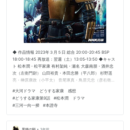
◆ 作品情報 2023年３月５日 総合 20:00-20:45 BSP
18:00-18:45 再放送：翌週（土）13:05‐13:50 ◆キャス
ト 松本潤・松平家康 有村架純・瀬名 大森南朋・酒井忠
次（左衛門尉） 山田裕貴・本田忠勝（平八郎） 杉野遥
亮・榊原康政（小平太） 音尾琢真・鳥居元忠（彦右衛
門） 甲本雅裕・夏目広次 イッセー尾形・鳥居忠吉 小手
#
大河ドラマ どうする家康 感想
伸也・大久保忠世 岡部大・平岩新吉（七之助） 波岡一
#
どうする家康第9話
#
松本潤 ドラマ
喜・本多忠真 木村昴・渡辺半蔵守綱 市川右團次・空誓
#
三河一向一揆
#
本證寺
寺島進・水野信元 矢島健一・吉良義昭 角田彰広・松平昌
久 古川琴音・千代 井頭愛海・お玉 松山ケンイチ・本多
正信 山田孝之・服部半蔵 松重…
•
黒猫の額
3年前