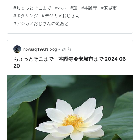
です。NHKの「どうする家康」にも出てきた有名なお寺
#
ちょっとそこまで
#
ハス
#
蓮
#
本證寺
#
安城市
です。片道、30分もかかりません。安城市ですが、案の
#
ポタリング
#
デジカメおじさん
定、ハスはお堀の端から数えるほどしか咲いていませ
#
デジカメおじさんの足あと
ん。でも、久しぶりに観るかすかなピンク色のハスは品
のある美しさです。見頃はセミの鳴き始め頃です。毎年
同じことを書いていますが、ここのハスに魅了されたの
は、お堀のハスでなく、お寺の西側の田んぼに拡がる…
•
novaaql1993’s blog
2年前
ちょっとそこまで 本證寺＠安城市まで 2024 06
20