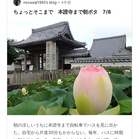
•
堀はハスで有名だ。 堀や土塁近くの木のてっぺんには家
novaaql1993’s blog
4年前
康軍が来ないか見張りをしているアオサギが岡崎方向を
ちょっとそこまで 本證寺まで朝ポタ 7/8
睨んでいた。
朝の涼しいうちに本證寺まで自転車でハスを見に出か
た。自宅から片道30分もかからない。毎年、ハスに時期