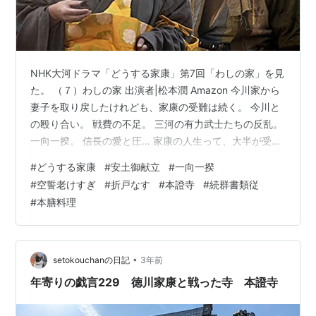
NHK大河ドラマ「どうする家康」第7回「わしの家」を見
た。 （７）わしの家 出演者|松本潤 Amazon 今川家から
妻子を取り戻したけれども、家康の受難は続く。 今川と
の殴り合い。 戦費の不足。 三河の有力武士たちの反乱。
一向一揆。 信長の愛と圧… 家康の人生って、大半が受難
期間みたいなものだとは思っていたけれども、ドラマで
#
どうする家康
#
安土御献立
#
一向一揆
畳み掛けるように試練が襲ってくる様子を見せられる
#
空誓老けすぎ
#
折戸なす
#
本證寺
#
続群書類従
と、つくづく気の毒になってくる。 もっとも戦国時代で
#
本膳料理
本当に大変だったのは、歴史に名前の残らない民衆だっ
たはずだ。 不作続きなのに重い年貢を取られて、戦争に
なれば荷運びなどの強制労働にも駆り出されるというの
では、まともに暮らせ…
•
setokouchanの日記
3年前
年寄りの戯言229 徳川家康と戦った寺 本證寺