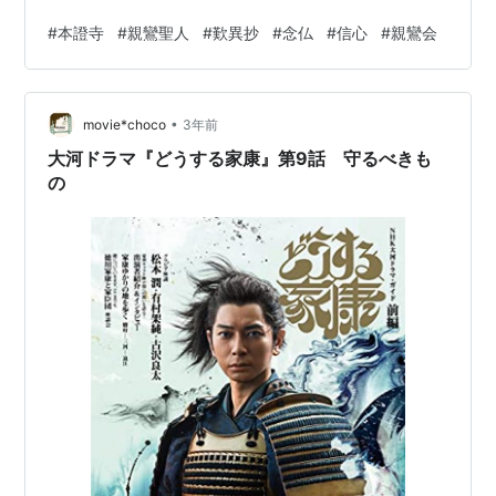
夫先生のお話。「念仏者は無碍の一道なり」の歎異抄の
#
本證寺
#
親鸞聖人
#
歎異抄
#
念仏
#
信心
#
親鸞会
お言葉を通してでした。信を頂いて、変わるところは、
「外も内もすべて往生の障りとならない」という点一つ
であると聞かせて頂きました。逆に言えばそれ以外は何
•
ら変わりないということですね。正信偈の「譬如日光覆
movie*choco
3年前
雲霧 雲霧之下明無闇」について、存覚上人の「日月の
大河ドラマ『どうする家康』第9話 守るべきも
雲・霧に覆はるれども、闇はれて雲・霧の下あきらか…
の