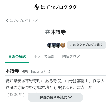
はてなブログ トップ
本證寺
このタグでブログを書く
言葉の解説
ネットで話題
関連ブログ
本證寺
(
地理
)
【
ほんしょうじ
】
愛知県安城市野寺町にある寺院。山号は雲龍山。真宗大
谷派の寺院で野寺御本坊とも呼ばれる。建永元年
（1206年）頃創建。
解説の続きを読む