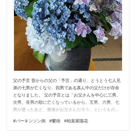
父の予言 昔からの父の「予言」の通り、とうとう七人兄
弟の七男が亡くなり、四男である真ん中の父だけが存命
となりました。 父の予言とは「お父さんを中心に三男、
次男、長男の順に亡くなっているから、五男、六男、七
男が逝ったあと、最後がお父さんだろう」というもの。
半ば冗談だったのですが、父のすぐ下の弟である五男が
#
パーキンソン病
#
鬱病
#
柏葉紫陽花
亡くなった時、父にとっては「確信」に変わったようで
す。 とはいえ、末の弟は父より七歳も年下ですから、い