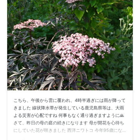
こちら、午後から雲に覆われ、4時半過ぎには雨が降って
きました 線状降水帯が発生している鹿児島県等は、大雨
よる災害が心配ですね 何事もなく通り過ぎますように🙏
さて、昨日の母の庭の続きになります 母が開花を心待ち
にしていた花が咲きました 西洋ニワトコ 今年95歳にな
った母の誕生日（元旦生まれ）に、プレゼントとして贈