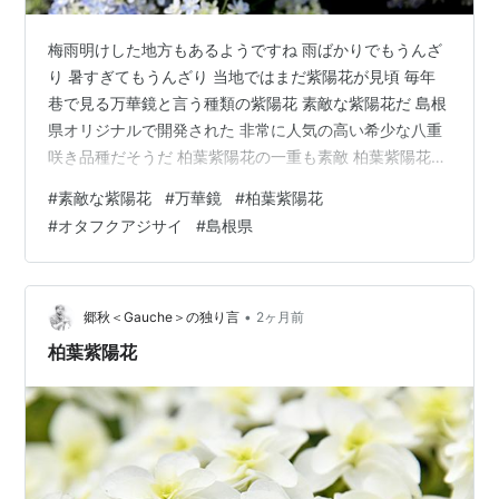
梅雨明けした地方もあるようですね 雨ばかりでもうんざ
り 暑すぎてもうんざり 当地ではまだ紫陽花が見頃 毎年
巷で見る万華鏡と言う種類の紫陽花 素敵な紫陽花だ 島根
県オリジナルで開発された 非常に人気の高い希少な八重
咲き品種だそうだ 柏葉紫陽花の一重も素敵 柏葉紫陽花の
八重も素敵 オタフクアジサイ ★ランキング応援ありがと
#
素敵な紫陽花
#
万華鏡
#
柏葉紫陽花
うございます 写真(風景・自然)ランキング にほんブログ
#
オタフクアジサイ
#
島根県
村 ランキング参加中gooからきました ランキング参加中
【公式】はてなブログ初心者のグループ
•
郷秋＜Gauche＞の独り言
2ヶ月前
柏葉紫陽花