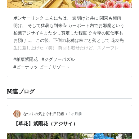
ポンサーリンク こんにちは。 週明けと共に 関東も梅雨
明け。 そして猛暑も到来💦 カーポート内でお邪魔という
柏葉アジサイをまた少し剪定した程度で 今季の庭仕事も
お預け…。 この後、下側の花穂は枝ごと落として 花友先
生に差し上げた（笑） 前回も載せたけど、スノーフレー
クの色の移ろいは素適 門脇に地植えにしたオージープラ
#
柏葉紫陽花
#
ジグソーパズル
ンツ グレビレア ピーチ&クリームの花穂 ほんとユニーク
#
ピーナッツ ビーチリゾート
な形と色合いが面白い 見逃すとこだった…エキナセア ブ
ラックベリートリュフが一輪 あちこちで、ルドベキア タ
カオが開花 地植え後、新葉が展開し始めたポポラス（ユ
関連ブログ
ーカリ）と 前回、上の写真を載せたけど その後、新葉を
トップにも…
•
なつくの気まぐれ日記帳
1ヶ月前
【草花】紫陽花（アジサイ）