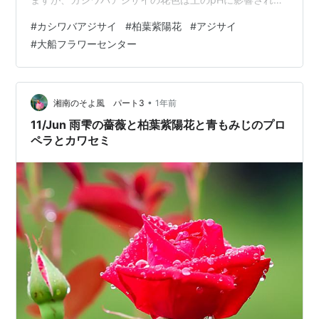
ず、白い色をしています。 初夏に咲き誇る豪華な円錐形
#
カシワバアジサイ
#
柏葉紫陽花
#
アジサイ
の花穂が美しいアジサイです。 カシワバアジサイの名
#
大船フラワーセンター
は、葉の形が柏の葉に似ていることが由来となっていま
す。一般的なアジサイより少し早く咲くようです。使用
カメラ・レンズ：Nikon Z7 NIKKOR Z 24-120mm F4 S
＆ NIKKOR Z 100-400mm F4.5-5.6 VR…
•
湘南のそよ風 パート3
1年前
11/Jun 雨雫の薔薇と柏葉紫陽花と青もみじのプロ
ペラとカワセミ