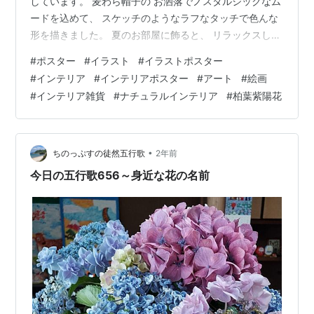
しています。 麦わら帽子の お洒落でノスタルジックなム
ードを込めて、 スケッチのようなラフなタッチで色んな
形を描きました。 夏のお部屋に飾ると、 リラックスした
雰囲気になるかなと思います。 お好みのお色でお楽しみ
#
ポスター
#
イラスト
#
イラストポスター
ください♫ 🌻2024 summer collection「 lovely straw
#
インテリア
#
インテリアポスター
#
アート
#
絵画
hat 」
#
インテリア雑貨
#
ナチュラルインテリア
#
柏葉紫陽花
https://www.heaven.jpn.com/categories/5883470 🌻
2024 summer col…
•
ちのっぷすの徒然五行歌
2年前
今日の五行歌656～身近な花の名前