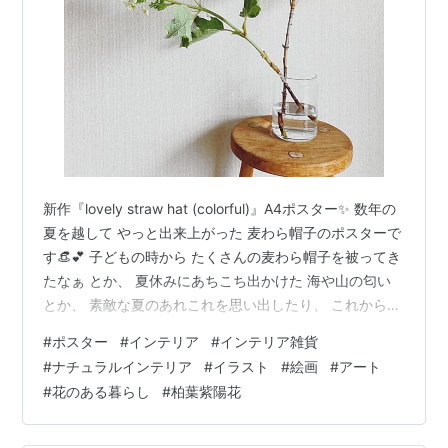
新作『lovely straw hat (colorful)』A4ポスター✨ 数年の
夏を越して やっと出来上がった 麦わら帽子のポスターで
す👒💕 子どもの時から たくさんの麦わら帽子を被ってき
たなぁ とか、 夏休みにあちこち出かけた 海や山の匂い
とか、 素敵な夏のあれこれを思い出したり、 これからま
だまだ 可愛い麦わら帽子を被って、 夏の楽しい思い出
#
ポスター
#
インテリア
#
インテリア雑貨
いっぱいつくろうって思ったり… そんな夏の扉にしても
#
ナチュラルインテリア
#
イラスト
#
絵画
#
アート
らえたらうれしいです😊♡ 🌻2024 summer collection「
#
花のある暮らし
#
柏葉紫陽花
lovely straw hat 」
https://www.heaven.jpn.com/categories/58…