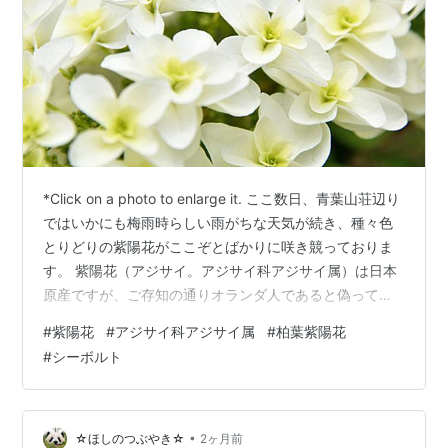
*Click on a photo to enlarge it. ここ数日、青葉山荘辺り
ではいかにも梅雨時らしい雨がちな天気が続き、種々色
とりどりの紫陽花がここぞとばかりに咲き競っておりま
す。 紫陽花（アジサイ。アジサイ科アジサイ属）は日本
原産ですが、ご存知の通りオランダ人であると偽って長
崎の出島に滞在していたドイツ人（注）、フィリップ・
#
紫陽花
#
アジサイ科アジサイ属
#
柏葉紫陽花
フランツ・フォン・シーボルトがヨーロッパに持ち出
#
シーボルト
し、彼の地で品種改良され日本に戻ってきた園芸種が今
では幅を利かせておりますね。注：当時、幕府のオラン
ダ通詞に「あなたのオランダ語はなんか変」と指摘され
「私はオランダの高地地方の出身なので、そのせいでは
•
☆ほしのつぶやき☆
2ヶ月前