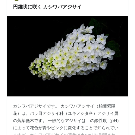
ないか」と誤…
円錐状に咲く カシワバアジサイ
カシワバアジサイです。 カシワバアジサイ（柏葉紫陽
花）は、バラ目アジサイ科（ユキノシタ科）アジサイ属
の落葉低木です。 一般的なアジサイは土の酸性度（pH）
によって花色が青やピンクに変化することで知られてい
ますが、カシワバアジサイの花色は土のpHに影響され