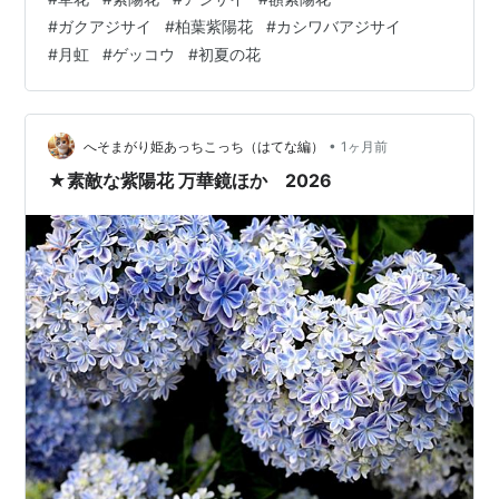
話する人がいないので、夏場は水切れで度々死にかけて
#
ガクアジサイ
#
柏葉紫陽花
#
カシワバアジサイ
る不憫な子。今年は雨が定期的に降っているので元気。
#
月虹
#
ゲッコウ
#
初夏の花
夏はどうなるやら…。 花言葉 「謙虚」「控えめ」 紫陽花
は種類がちがうと花言葉もちがうみたい。 柏葉紫陽花
（カシワバアジサイ） この子も半ば野生で育てられてい
る…。 桜が伐採された後で急に…
•
へそまがり姫あっちこっち（はてな編）
1ヶ月前
★素敵な紫陽花 万華鏡ほか 2026