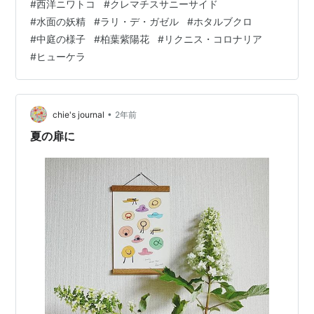
#
西洋ニワトコ
#
クレマチスサニーサイド
ったものです 事前に母が欲しいと思うものを聞いていま
#
水面の妖精
#
ラリ・デ・ガゼル
#
ホタルブクロ
した 母とユーチューブでガーデニング関連のチャンネル
#
中庭の様子
#
柏葉紫陽花
#
リクニス・コロナリア
をよく見ていて、そこで紹介されていた西洋ニワトコを
#
ヒューケラ
選びました 誕生日近くに、葉がぐったりした状態で届き
ました 日々、葉がしなしなになり、いかにも元気がない
のです こちらが寒すぎるのか…
•
chie's journal
2年前
夏の扉に