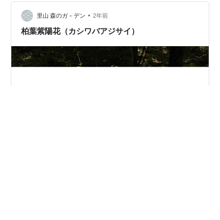
くらなんでもその予言は外れるだろうと誰しも思ってい
•
たのですけれど・・・ 上三人はずっと昔に亡くなってい
里山 森のガ－デン
2年前
ますから、四男の父が実質は長男でした。 実質長男の父
柏葉紫陽花（カシワバアジサイ）
が、中卒で働くことで五男を高校に、六男…
にほんブログ村 人気ブログランキングへ
#
柏葉紫陽花
#
カシワバアジサイ