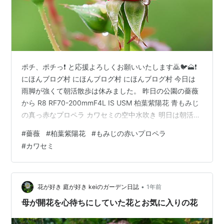
ポチ、ポチっ❗ と応援よろしくお願いいたします🙇🐦🗻❗
にほんブログ村 にほんブログ村 にほんブログ村 今日は
雨脚が強くて朝活散歩は休みました。 昨日の公園の薔薇
から R8 RF70-200mmF4L IS USM 柏葉紫陽花 青もみじ
の真っ赤なプロペラ カワセミの空中水吹き 明日は朝活散
歩出来るかな〜😅⁉️
#
薔薇
#
柏葉紫陽花
#
もみじの赤いプロペラ
#
カワセミ
•
花が好き 庭が好き keiのガーデン日誌
1年前
母が開花を心待ちにしていた花とお気に入りの花