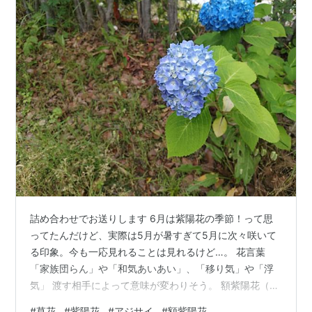
詰め合わせでお送りします 6月は紫陽花の季節！って思
ってたんだけど、実際は5月が暑すぎて5月に次々咲いて
る印象。今も一応見れることは見れるけど…。 花言葉
「家族団らん」や「和気あいあい」、「移り気」や「浮
気」 渡す相手によって意味が変わりそう。 額紫陽花（ガ
クアジサイ） うちの団地の近所に生えてる子。誰もお世
#
草花
#
紫陽花
#
アジサイ
#
額紫陽花